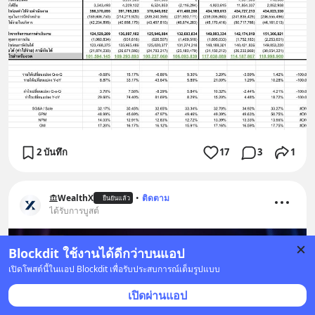
2 บันทึก
17
3
1
WealthX
•
ติดตาม
ยืนยันแล้ว
ได้รับการบูสต์
Blockdit ใช้งานได้ดีกว่าบนแอป
เปิดโพสต์นี้ในแอป Blockdit เพื่อรับประสบการณ์เต็มรูปแบบ
เปิดผ่านแอป