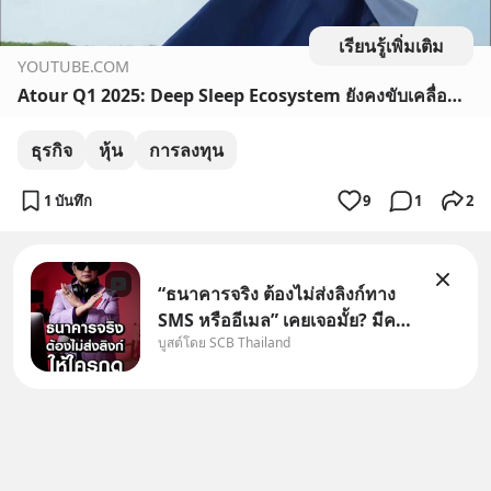
เรียนรู้เพิ่มเติม
YOUTUBE.COM
Atour Q1 2025: Deep Sleep Ecosystem ยังคงขับเคลื่อนอย่างต่อเนื่อง!
ธุรกิจ
หุ้น
การลงทุน
1 บันทึก
9
1
2
“ธนาคารจริง ต้องไม่ส่งลิงก์ทาง
SMS หรืออีเมล” เคยเจอมั้ย? มีคน
บูสต์โดย SCB Thailand
อ้างว่าโทรจากธนาคาร บอกว่า
บัญชีมีปัญหา แล้วให้กดลิงก์โน่นนี่
หรือสแกนคิวอาร์โค้ดทันที มาฟัง
“ป้าเก๋าเล่ากลโกง” เพื่อรู้ทันมุก
หลอกลวงในคราบ