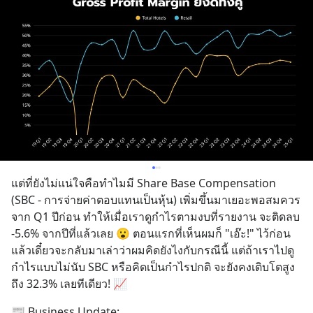
แต่ที่ยังไม่แน่ใจคือทำไมมี Share Base Compensation 
(SBC - การจ่ายค่าตอบแทนเป็นหุ้น) เพิ่มขึ้นมาเยอะพอสมควร
จาก Q1 ปีก่อน ทำให้เมื่อเราดูกำไรตามงบที่รายงาน จะติดลบ 
-5.6% จากปีที่แล้วเลย 😮 ตอนแรกที่เห็นผมก็ "เอ๊ะ!" ไว้ก่อน 
แล้วเดี๋ยวจะกลับมาเล่าว่าผมคิดยังไงกับกรณีนี้ แต่ถ้าเราไปดู
กำไรแบบไม่นับ SBC หรือคิดเป็นกำไรปกติ จะยังคงเติบโตสูง
ถึง 32.3% เลยทีเดียว! 📈
📰 Business Update: