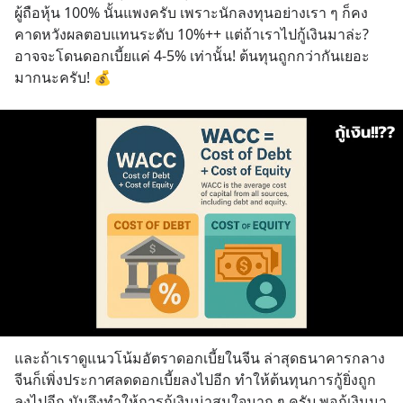
ผู้ถือหุ้น 100% นั้นแพงครับ เพราะนักลงทุนอย่างเรา ๆ ก็คง
คาดหวังผลตอบแทนระดับ 10%++ แต่ถ้าเราไปกู้เงินมาล่ะ? 
อาจจะโดนดอกเบี้ยแค่ 4-5% เท่านั้น! ต้นทุนถูกกว่ากันเยอะ
มากนะครับ! 💰
และถ้าเราดูแนวโน้มอัตราดอกเบี้ยในจีน ล่าสุดธนาคารกลาง
จีนก็เพิ่งประกาศลดดอกเบี้ยลงไปอีก ทำให้ต้นทุนการกู้ยิ่งถูก
ลงไปอีก มันจึงทำให้การกู้เงินน่าสนใจมาก ๆ ครับ พอกู้เงินมา 