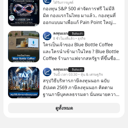
ป๊าผมเห็นโปสเตอร์หนังเรื่องนี้หลาย
ได้รับการบูสต์
เดือนก่อนและอยากดูมาก ด้วยเพราะว่า
กองทุน S&P 500 ค่าจัดการฟรี ไม่มีลิ
อากงก็มาจากเมืองจีน ป๊าก็พูดแต้จิ๋วได้
มิต กองแรกในไทย มาแล้ว.. กองทุนที่
มีเรื่องราวมีความผูกพันที่ได้ยินตั้งแต่
ออกแบบมาเพื่อแก้ Pain Point ใหญ่
เด็ก
ของนักลงทุนไทยพร้อมกัน 3 เรื่อง
ลงทุนแมน
ยืนยันแล้ว
8 ชั่วโมงที่แล้ว • ธุรกิจ
ใครเป็นเจ้าของ Blue Bottle Coffee
และใครนำเข้ามาในไทย ? Blue Bottle
Coffee ร้านกาแฟจากสหรัฐฯ ที่ขึ้นชื่อ
เรื่องความพิถีพิถัน กำลังจะเปิดสาขา
ลงทุนแมน
ยืนยันแล้ว
แรกในประเทศไทย ที่ Central Park
วันนี้ เวลา 03:30 • หุ้น & เศรษฐกิจ
สรุปวิธีบริหารภาษีลงทุนนอก ฉบับ
อัปเดต 2569 ภาษีลงทุนนอก คิดตาม
ฐานภาษีบุคคลธรรมดา นั่นหมายความ
ว่าถ้าเรามีกำไร 100,000 บาท
ดูทั้งหมด