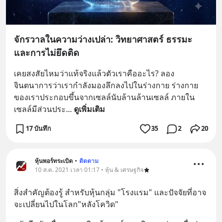
จักรวาลในความว่างเปล่า: วิทยาศาสตร์ ธรรมะ
และการไม่ยึดติด
เคยสงสัยไหมว่าแท้จริงแล้วตัวเราคืออะไร? ลอง
จินตนาการว่าเรากำลังมองลึกลงไปในร่างกาย ร่างกาย
ของเราประกอบขึ้นจากเซลล์นับล้านล้านเซลล์ ภายใน
เซลล์มีส่วนประ
... 
ดูเพิ่มเติม
17 บันทึก
35
2
20
หุ้นพอร์ทระเบิด
•
ติดตาม
10 ส.ค. 2021 เวลา 01:17 • หุ้น & เศรษฐกิจ
สิ่งสำคัญต้องรู้ สำหรับหุ้นกลุ่ม "โรงแรม" และปัจจัยที่อาจ
จะเปลี่ยนไปในโลก"หลังโควิด"