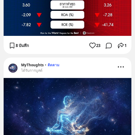
8 บันทึก
23
1
MyThoughts
•
ติดตาม
ได้รับการบูสต์