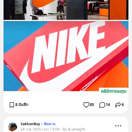
8 บันทึก
85
14
6
SakhonBoy
•
ติดตาม
28 ก.พ. 2025 เวลา 13:59 • หุ้น & เศรษฐกิจ