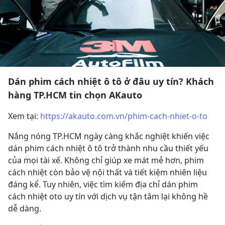
Dán phim cách nhiệt ô tô ở đâu uy tín? Khách
hàng TP.HCM tin chọn AKauto
Xem tại: 
https://akauto.com.vn/phim-cach-nhiet-o-to
Nắng nóng TP.HCM ngày càng khắc nghiệt khiến việc 
dán phim cách nhiệt ô tô trở thành nhu cầu thiết yếu 
của mọi tài xế. Không chỉ giúp xe mát mẻ hơn, phim 
cách nhiệt còn bảo vệ nội thất và tiết kiệm nhiên liệu 
đáng kể. Tuy nhiên, việc tìm kiếm địa chỉ dán phim 
cách nhiệt oto uy tín với dịch vụ tận tâm lại không hề 
dễ dàng.