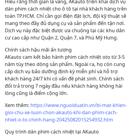
Hiểu rằng thời gian là vàng, AKauto triển khai dịch vụ 
dán phim cách nhiệt cho ô tô tại nhà khách hàng trên 
toàn TP.HCM. Chỉ cần gọi điện đặt lịch, đội kỹ thuật sẽ 
mang theo đầy đủ dụng cụ và sản phẩm đến tận nơi. 
Dịch vụ này đặc biệt được ưa chuộng tại các khu dân 
cư cao cấp như Quận 2, Quận 7, và Phú Mỹ Hưng.
Chính sách hậu mãi ấn tượng
AKauto cam kết bảo hành phim cách nhiệt oto từ 3-5 
năm tùy theo dòng sản phẩm. Ngoài ra, họ còn cung 
cấp dịch vụ bảo dưỡng định kỳ miễn phí và hỗ trợ 
khách hàng 24/7 khi có vấn đề phát sinh. Chính sách 
đổi trả trong 7 ngày đầu nếu khách hàng không hài 
lòng cũng là điểm cộng lớn.
Xem thêm: 
https://www.nguoiduatin.vn/bi-mat-khien-
gioi-chu-xe-luon-chon-akauto-khi-dan-phim-cach-
nhiet-o-to-chinh-hang-20425082015254932.htm
Quy trình dán phim cách nhiệt tại AKauto