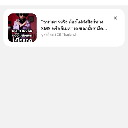
“ธนาคารจริง ต้องไม่ส่งลิงก์ทาง
SMS หรืออีเมล” เคยเจอมั้ย? มีคน
บูสต์โดย SCB Thailand
อ้างว่าโทรจากธนาคาร บอกว่า
บัญชีมีปัญหา แล้วให้กดลิงก์โน่นนี่
หรือสแกนคิวอาร์โค้ดทันที มาฟัง
“ป้าเก๋าเล่ากลโกง” เพื่อรู้ทันมุก
หลอกลวงในคราบ