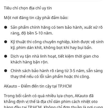
นี้แอดเพิ่งจะอ่านหนังสือที่น่าสนใจ
Tiêu chí chọn địa chỉ uy tín
จบแล้วเกิดคำถามว่า
Một nơi đáng tin cậy phải đảm bảo:
●
Sản phẩm chính hãng có tem bảo hành, xuất xứ rõ 
ràng, độ bền 5-10 năm.
●
Kỹ thuật thi công chuyên nghiệp, kính được vệ sinh 
kỹ, phim dán khít, không bọt khí hay bụi bẩn.
●
Dịch vụ tận nhà linh hoạt, tiết kiệm thời gian cho 
khách hàng bận rộn.
●
Chính sách bảo hành rõ ràng từ 3-5 năm, sẵn sàng 
thay thế nếu có lỗi sản phẩm hoặc thi công.
AKauto – Điểm đến tin cậy tại TP.HCM
Trong bối cảnh có quá nhiều lựa chọn, AKauto đã 
khẳng định vị thế là địa chỉ dán phim cách nhiệt oto 
hàng đầu tại TP.HCM. Không chỉ đơn thuần là nơi cung 