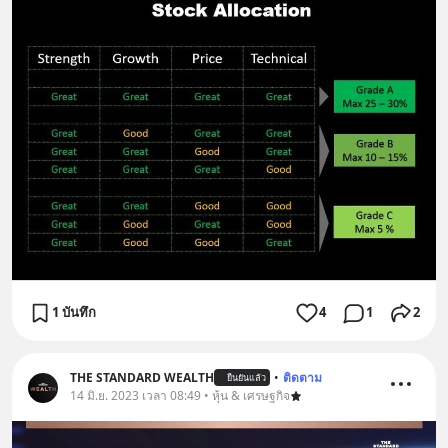
1 บันทึก
4
1
2
THE STANDARD WEALTH
•
ติดตาม
ยืนยันแล้ว
14 มิ.ย. 2023 เวลา 08:49 • หุ้น & เศรษฐกิจ