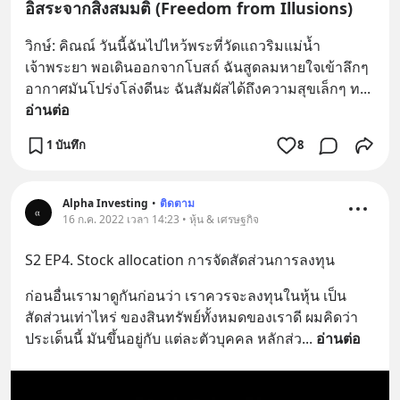
อิสระจากสิ่งสมมติ (Freedom from Illusions)
วิกษ์: คิณณ์ วันนี้ฉันไปไหว้พระที่วัดแถวริมแม่น้ำ
เจ้าพระยา พอเดินออกจากโบสถ์ ฉันสูดลมหายใจเข้าลึกๆ 
อากาศมันโปร่งโล่งดีนะ ฉันสัมผัสได้ถึงความสุขเล็กๆ ท
... 
อ่านต่อ
1 บันทึก
8
Alpha Investing
•
ติดตาม
16 ก.ค. 2022 เวลา 14:23 • หุ้น & เศรษฐกิจ
S2 EP4. Stock allocation การจัดสัดส่วนการลงทุน
ก่อนอื่นเรามาดูกันก่อนว่า เราควรจะลงทุนในหุ้น เป็น
สัดส่วนเท่าไหร่ ของสินทรัพย์ทั้งหมดของเราดี ผมคิดว่า 
ประเด็นนี้ มันขึ้นอยู่กับ แต่ละตัวบุคคล หลักส่ว
... 
อ่านต่อ