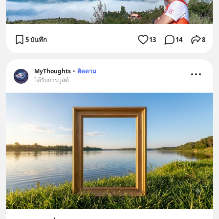
5 บันทึก
13
14
8
MyThoughts
•
ติดตาม
ได้รับการบูสต์