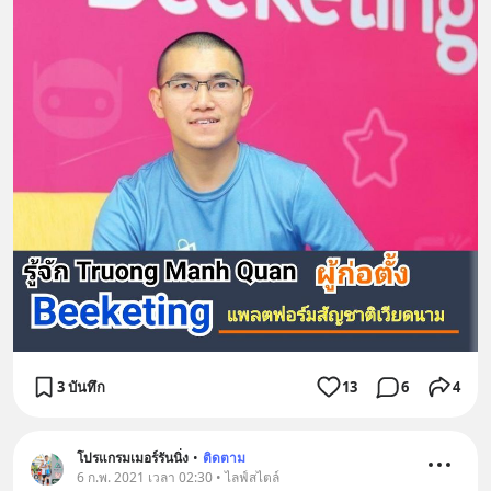
3 บันทึก
13
6
4
โปรแกรมเมอร์รันนิ่ง
•
ติดตาม
6 ก.พ. 2021 เวลา 02:30 • ไลฟ์สไตล์