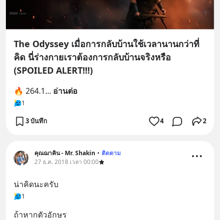
The Odyssey เมื่อการกลับบ้านใช้เวลานานกว่าที่
คิด นี่ร่างกายเราต้องการกลับบ้านจริงหรือ
(SPOILED ALERT!!!)
🔥 264.1
... 
อ่านต่อ
1
3 บันทึก
4
2
คุณฌาคิน - Mr. Shakin
•
ติดตาม
27 ธ.ค. 2018 เวลา 00:00
น่าคิดนะครับ
1
ถ้าหากตัวอักษร