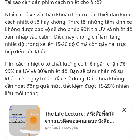
Tại sao cần dán phim cách nhiệt cho ô tô?
Nhiều chủ xe vẫn băn khoăn liệu có cần thiết dán kính 
cách nhiệt ô tô hay không. Thực tế, những tấm kính xe 
không được bảo vệ sẽ cho phép 90% tia UV và nhiệt độ 
xâm nhập vào cabin. Điều này không chỉ làm tăng 
nhiệt độ trong xe lên 15-20 độ C mà còn gây hại trực 
tiếp đến sức khỏe.
Film cách nhiệt ô tô chất lượng có thể ngăn chặn đến 
99% tia UV và 80% nhiệt độ. Bạn sẽ cảm nhận rõ sự 
khác biệt ngay từ lần đầu sử dụng. Điều hòa không 
cần hoạt động quá mức, tiết kiệm được 15-20% nhiên 
liệu mỗi tháng.
The Life Lecture: หนังสือที่สกัด
จากแนวคิดของคนสอนหนังสือ
บูสต์โดย Innowayถีบ
สวัสดีครับเพื่อนๆชาว
InnowayTeeb วันหยุดสบายๆ วัน