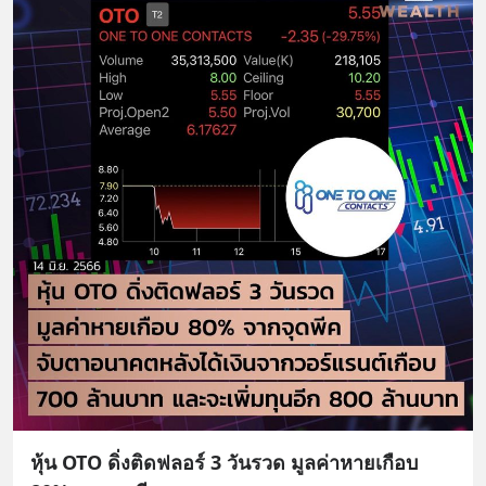
หุ้น OTO ดิ่งติดฟลอร์ 3 วันรวด มูลค่าหายเกือบ