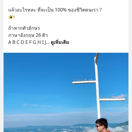
แล้วอะไรหละ ที่จะเป็น 100% ของชีวิตคนเรา ?
1
ถ้าหากตัวอักษร
ภาษาอังกฤษ 26 ตัว
A B C D E F G H I J
... 
ดูเพิ่มเติม