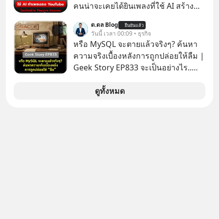
กลายเป็นการถอยหลังเพื่อตั้งหลัก จนส่ง
ตามกฎหมายภาษีของประเทศไทย
คนน่าจะเคยได้ยินเพลงที่ใช้ AI สร้าง
ให้เขาก้าวขึ้นไปยืนถือรางวัลออสการ์
ผ่านหูกันมาบ้าง เช่น เพลง “ไม่มีใคร
ในบทบาทที่เปลี่ยนชีวิตเขาไปตลอดกาล
ด.ดล Blog
ยืนยันแล้ว
รู้ตัวเรา” จากช่องชื่อว่า UNHEARD
วันนี้ เวลา 00:09 • ธุรกิจ
ใน MM EP. นี้ เราจะมาร่วมถอดรหัส
MUSIC ที่ตอนนี้มียอดรับชมกว่า 26
หรือ MySQL จะตายแล้วจริงๆ? ค้นหา
และปรับวิธีคิดกันว่า Greenlight (ไฟ
ล้านครั้งแล้ว
ความจริงเบื้องหลังการถูกปล่อยให้ลืม |
เขียว) จะสร้างมันขึ้นมาล่วงหน้าด้วย
Geek Story EP833 จะเป็นอย่างไร..
วินัยและความพร้อมได้อย่างไร?
เมื่อซอฟต์แวร์ฟรีที่หล่อเลี้ยงเว็บไซต์
Yellowlight (ไฟเหลือง) จะรับมือกับ
กว่าครึ่งโลก ถูกมหาเศรษฐีคู่แข่งทุ่มเงิน
ดูทั้งหมด
สัญญาณเตือน และชะลอตัวอย่างมีสติ
ซื้อกิจการไป? นี่คือเรื่องจริงของ
อย่างไร? Redlight (ไฟแดง) จะเปลี่ยน
MySQL ฐานข้อมูลระดับตำนานที่
อุปสรรคและความผิดพลาดให้กลายเป็น
โปรแกรมเมอร์คนหนึ่งใช้เวลา 27 ปี
บทเรียนที่ส่งเราไปได้ไกลกว่าเดิมได้
ปลุกปั้นและตั้งชื่อตามลูกสาวของตัวเอง
อย่างไร? หากคุณกำลังรู้สึกว่าชีวิตเจอ
เมื่อรู้ว่าผลงานชิ้นเอกกำลังจะตกไปอยู่
แต่ทางตัน ลองเปิดใจฟัง EP. นี้ แล้วคุณ
ในมือของอาณาจักรที่จ้องจะทำลายมัน
จะพบว่า อุปสรรคตรงหน้าอาจเป็นเพียง
เขาถึงขั้นต้องเขียนจดหมายเปิดผนึก
ทางเลี้ยวที่พาคุณไปเจอชีวิตที่ดีกว่าเดิม
ขอร้องคนทั้งอินเทอร์เน็ตให้ช่วยหยุดยั้ง
#Greenlights
ดีลนี้! เกิดอะไรขึ้นหลังจากการควบรวม
#MatthewMcConaughey #พัฒนาตัว
กิจการครั้งประวัติศาสตร์? ยักษ์ใหญ่
เอง #MissionToTheMoon