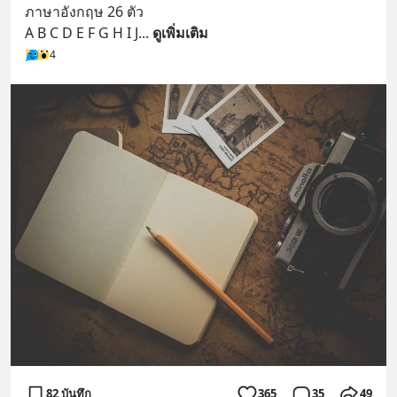
ภาษาอังกฤษ 26 ตัว
A B C D E F G H I J
... 
ดูเพิ่มเติม
4
82 บันทึก
365
35
49