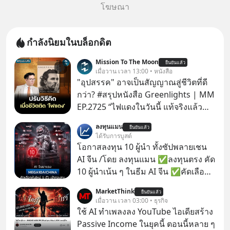
โฆษณา
กำลังนิยมในบล็อกดิต
Mission To The Moon
ยืนยันแล้ว
เมื่อวาน เวลา 13:00 • หนังสือ
"อุปสรรค" อาจเป็นสัญญาณสู่ชีวิตที่ดี
กว่า? #สรุปหนังสือ Greenlights | MM
EP.2725 “ไฟแดงในวันนี้ แท้จริงแล้ว
อาจเป็นสัญญาณไฟเขียวที่ยังไม่ถึงเวลา
ลงทุนแมน
ยืนยันแล้ว
เปลี่ยนสี” McConaughey ดาราดาวรุ่ง
ได้รับการบูสต์
ในยุคหนึ่ง เคยปฏิเสธเงินค่าตัวหนังรอม
โอกาสลงทุน 10 ผู้นำ ทั้งซัปพลายเชน
คอมที่สูงถึง 14.5 ล้านดอลลาร์ (หรือ
AI จีน /โดย ลงทุนแมน ✅ลงทุนตรง คัด
ราว 500 ล้านบาท) เพียงเพราะเขาไม่
10 ผู้นำเน้น ๆ ในธีม AI จีน ✅คัดเลือก
อยากขังตัวเองไว้ในกล่องเดิมๆ ผลที่
หุ้นใหม่ 9 ตัว เข้ากองทุน ✅ร่วมเป็น
MarketThink
ตามมาคือ โทรศัพท์ของเขากลายเป็น
ยืนยันแล้ว
เจ้าของผู้นำ AI จีน ตั้งแต่โรงงานผลิตชิป
เมื่อวาน เวลา 03:00 • ธุรกิจ
ความเงียบสนิทนานถึง 14 เดือนเต็ม แต่
หน่วยความจำ โมเดล AI ยันหุ่นยนต์
ใช้ AI ทำเพลงลง YouTube ไอเดียสร้าง
ความเงียบและ "ไฟแดง" ในวันนั้นกลับ
✅ได้การรับยกเว้นภาษี Capital Gain
Passive Income ในยุคนี้ ตอนนี้หลาย ๆ