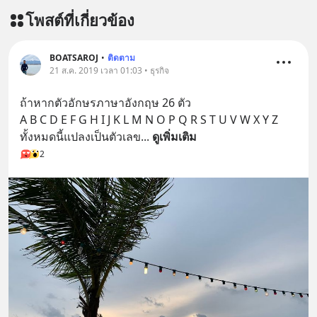
========================= 📣
โพสต์ที่เกี่ยวข้อง
สนับสนุนโดย 📣
=========================
เครียด หลับยาก ผมอยากแนะนำ
BOATSAROJ
•
ติดตาม
21 ส.ค. 2019 เวลา 01:03 • ธุรกิจ
ผลิตภัณฑ์เสริมอาหาร Diip CBD ช่วย
บรรเทาความเครียด ลดความวิตกกังวล
ถ้าหากตัวอักษรภาษาอังกฤษ 26 ตัว
เพิ่มการผ่อนคลาย ซึ่งช่วยให้การนอน
A B C D E F G H I J K L M N O P Q R S T U V W X Y Z
หลับมีประสิทธิภาพมากยิ่งขึ้น 📍 สนใจ
ทั้งหมดนี้แปลงเป็นตัวเลข
... 
ดูเพิ่มเติม
สั่งซื้อสินค้า Diip CBD 💬 LINE :
2
@diipgeek 🔗 หรือกดลิงก์
https://lin.ee/U91Fzyz