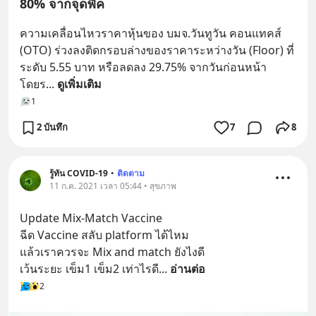
80% จากจุดพีค
ความเคลื่อนไหวราคาหุ้นของ บมจ.วันทูวัน คอนแทคส์ 
(OTO) ร่วงลงติดกรอบล่างของราคาระหว่างวัน (Floor) ที่
ระดับ 5.55 บาท หรือลดลง 29.75% จากวันก่อนหน้า 
โดยร
... 
ดูเพิ่มเติม
1
2 บันทึก
7
8
รู้ทัน COVID-19
•
ติดตาม
11 ก.ค. 2021 เวลา 05:44 • สุขภาพ
Update Mix-Match Vaccine 
ฉีด Vaccine สลับ platform ได้ไหม
แล้วเราควรจะ Mix and match ยังไงดี
เว้นระยะ เข็ม1 เข็ม2 เท่าไรดี
... 
อ่านต่อ
2