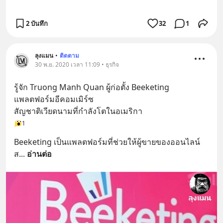
2 บันทึก
32
1
ลุงแมน
•
ติดตาม
30 พ.ย. 2020 เวลา 11:09 • ธุรกิจ
รู้จัก Truong Manh Quan ผู้ก่อตั้ง Beeketing 
แพลตฟอร์มอีคอมเมิร์ซ
สัญชาติเวียดนามที่กำลังโตในอเมริกา
1
Beeketing เป็นแพลตฟอร์มที่ช่วยให้ผู้ขายของออนไลน์
ส
... 
อ่านต่อ