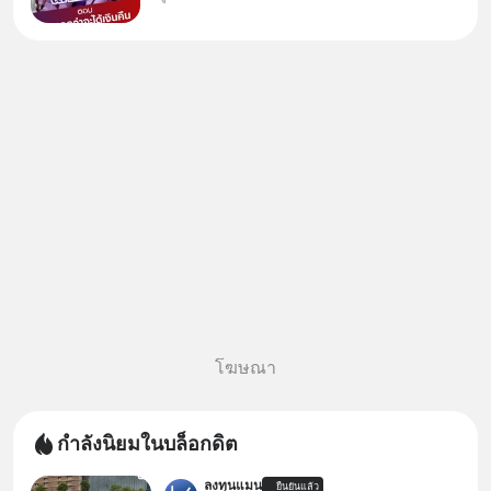
บอกว่าจะคืนเงิน คุณวิยะดาจะได้
เงินจริง หรือเป็นเรื่องจ้อจี้ หาคำ
ตอบได้ที่ “ป้าเก๋าเล่ากลโกง” EP4
ตอน “เขา
โฆษณา
กำลังนิยมในบล็อกดิต
ลงทุนแมน
ยืนยันแล้ว