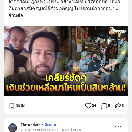
จากกรณีที่ กู้ภัยหัวใจพระ อย่าง บิณฑ์ บรรลือฤทธิ์ ได้นำ
ทีมอาสาสมัครมูลนิธิร่วมกตัญญู ไปแจกหน้ากากอนา
... 
อ่านต่อ
บันทึก
54
8
3
The update
•
ติดตาม
9 เม.ย. 2020 เวลา 04:31 • ความคิดเห็น