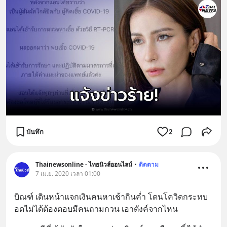
บันทึก
2
Thainewsonline - ไทยนิวส์ออนไลน์
•
ติดตาม
7 เม.ย. 2020 เวลา 01:00
บิณฑ์ เดินหน้าแจกเงินคนหาเช้ากินค่ำ โดนโควิดกระทบ 
อดไม่ได้ต้องตอบมีคนถามกวน เอาตังค์จากไหน