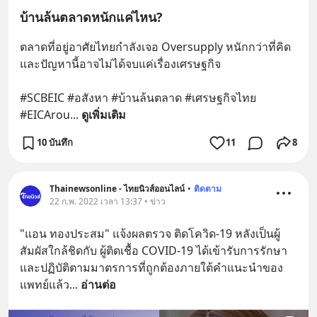
บ้านล้นตลาดหนักแค่ไหน?
ตลาดที่อยู่อาศัยไทยกำลังเจอ Oversupply หนักกว่าที่คิด 
และปัญหานี้อาจไม่ได้จบแค่เรื่องเศรษฐกิจ 
#SCBEIC #อสังหา #บ้านล้นตลาด #เศรษฐกิจไทย 
#EICArou
... 
ดูเพิ่มเติม
10 บันทึก
11
8
Thainewsonline - ไทยนิวส์ออนไลน์
•
ติดตาม
22 ก.พ. 2022 เวลา 13:37 • ข่าว
"แอน ทองประสม" แจ้งผลตรวจ ติดโควิด-19 หลังเป็นผู้
สัมผัสใกล้ชิดกับ ผู้ติดเชื้อ COVID-19 ได้เข้ารับการรักษา
และปฏิบัติตามมาตรการที่ถูกต้องภายใต้คำแนะนำของ
แพทย์แล้ว
... 
อ่านต่อ