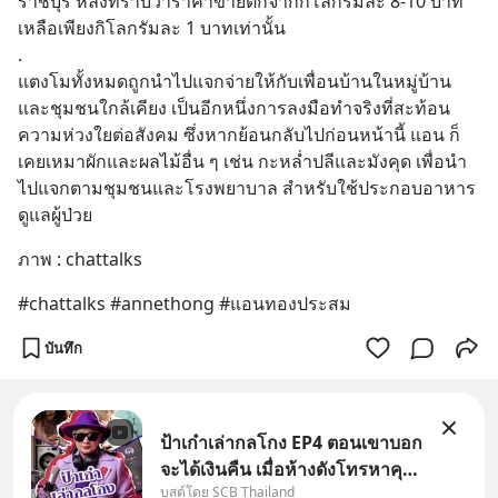
ราชบุรี หลังทราบว่าราคาขายตกจากกิโลกรัมละ 8-10 บาท 
เหลือเพียงกิโลกรัมละ 1 บาทเท่านั้น
.
แตงโมทั้งหมดถูกนำไปแจกจ่ายให้กับเพื่อนบ้านในหมู่บ้าน
และชุมชนใกล้เคียง เป็นอีกหนึ่งการลงมือทำจริงที่สะท้อน
ความห่วงใยต่อสังคม ซึ่งหากย้อนกลับไปก่อนหน้านี้ แอน ก็
เคยเหมาผักและผลไม้อื่น ๆ เช่น กะหล่ำปลีและมังคุด เพื่อนำ
ไปแจกตามชุมชนและโรงพยาบาล สำหรับใช้ประกอบอาหาร
ดูแลผู้ป่วย
ภาพ : chattalks
#chattalks #annethong #แอนทองประสม
บันทึก
ป้าเก๋าเล่ากลโกง EP4 ตอนเขาบอก
จะได้เงินคืน เมื่อห้างดังโทรหาคุณ
บูสต์โดย SCB Thailand
วิยะดา แจ้งเรื่องเคลมสินค้าแล้ว