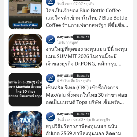
วันนี้ เวลา 07:07 • ธุรกิจ
ใครเป็นเจ้าของ Blue Bottle Coffee
และใครนำเข้ามาในไทย ? Blue Bottle
Coffee ร้านกาแฟจากสหรัฐฯ ที่ขึ้นชื่อ
เรื่องความพิถีพิถัน กำลังจะเปิดสาขา
ลงทุนแมน
ยืนยันแล้ว
แรกในประเทศไทย ที่ Central Park
ได้รับการบูสต์
งานใหญ่ที่สุดของ ลงทุนแมน ปีนี้ ลงทุน
แมน SUMMIT 2026 ในงานนี้จะมี
เจ้าของธุรกิจ Dr.PONG, หมึกกรุบ,
Srichand, Jones’ Salad, LA GLACE,
ลงทุนแมน
ยืนยันแล้ว
Fastwork, MizuMi, KARMART, อิชิตัน
6 ชั่วโมงที่แล้ว • ธุรกิจ
มาแชร์ความรู้การสร้างธุรกิจ
เซ็นทรัล รีเทล (CRC) เข้าซื้อกิจการ
MaxValu ทั้งหมดในไทย 30 สาขา ต่อย
อดเป็นแบรนด์ Tops บริษัท เซ็นทรัล
รีเทล คอร์ปอเรชั่น จำกัด (มหาชน) หรือ
ลงทุนแมน
ยืนยันแล้ว
CRC แจ้งตลาดหลักทรัพย์ฯ ว่า บริษัท
วันนี้ เวลา 03:30 • หุ้น & เศรษฐกิจ
เซ็นทรัล ฟู้ด รีเทล จำกัด (CFR) ซึ่งเป็น
สรุปวิธีบริหารภาษีลงทุนนอก ฉบับ
บริษัทย่อยที่ CRC ถือหุ้นทั้งทางตรงและ
อัปเดต 2569 ภาษีลงทุนนอก คิดตาม