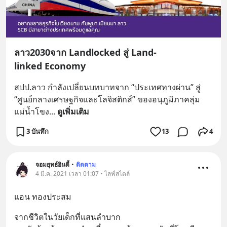
ลาว2030จาก Landlocked สู่ Land-
linked Economy
สปป.ลาว กำลังเปลี่ยนบทบาทจาก “ประเทศทางผ่าน” สู่ 
“ศูนย์กลางเศรษฐกิจและโลจิสติกส์” ของอนุภูมิภาคลุ่ม
แม่น้ำโขง
... 
ดูเพิ่มเติม
3 บันทึก
13
4
จอมยุทธ์อินดี้
•
ติดตาม
4 มี.ค. 2021 เวลา 01:07 • ไลฟ์สไตล์
แอน ทองประสม
จากชีวิตในวัยเด็กที่แสนลำบาก 