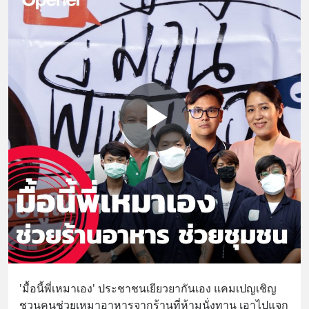
'มื้อนี้พี่เหมาเอง' ประชาชนเยียวยากันเอง แคมเปญเชิญ
ชวนคนช่วยเหมาอาหารจากร้านที่ห้ามนั่งทาน เอาไปแจก