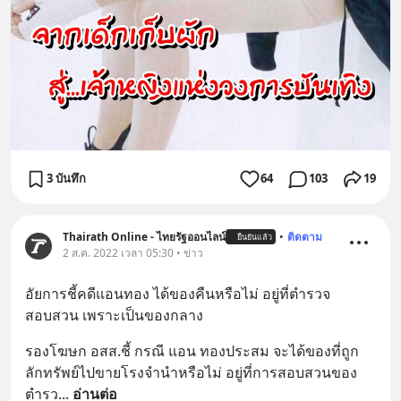
3 บันทึก
64
103
19
Thairath Online - ไทยรัฐออนไลน์
•
ติดตาม
ยืนยันแล้ว
2 ส.ค. 2022 เวลา 05:30 • ข่าว
อัยการชี้คดีแอนทอง ได้ของคืนหรือไม่ อยู่ที่ตำรวจ
สอบสวน เพราะเป็นของกลาง
รองโฆษก อสส.ชี้ กรณี แอน ทองประสม จะได้ของที่ถูก
ลักทรัพย์ไปขายโรงจำนำหรือไม่ อยู่ที่การสอบสวนของ
ตำรว
... 
อ่านต่อ