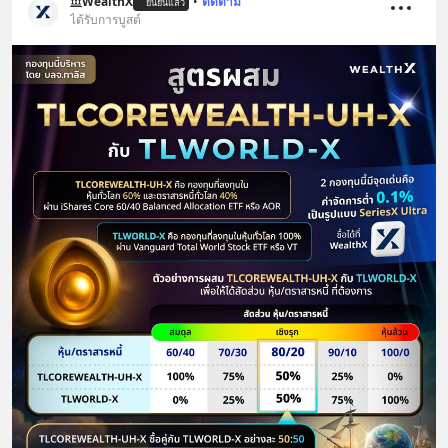
WealthX
•
ติดตาม
ยืนยันแล้ว
ได้รับการบูสต์