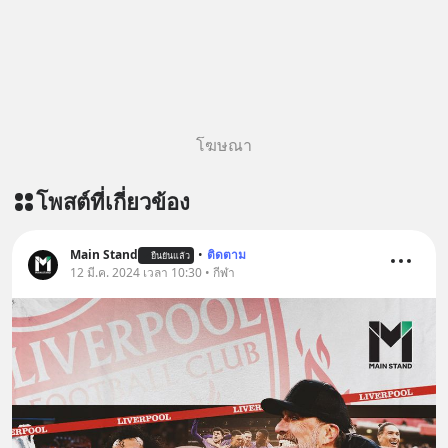
โฆษณา
โพสต์ที่เกี่ยวข้อง
Main Stand
•
ติดตาม
ยืนยันแล้ว
12 มี.ค. 2024 เวลา 10:30 • กีฬา