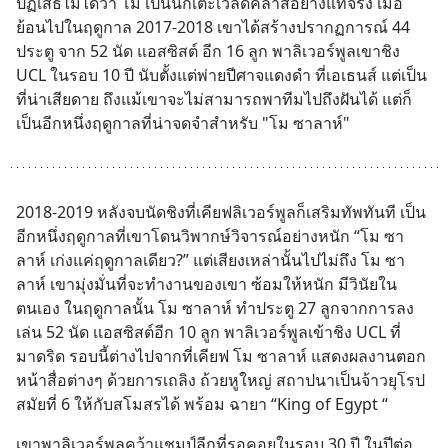
ปฏิเสธไม่ได้ว่า โม เป็นนักเตะเวิลด์คลาสอย่างแท้จริง เมื่อ
ย้อนไปในฤดูกาล 2017-2018 เขาได้สร้างปรากฏการณ์ 44 
ประตู จาก 52 นัด แอสซิสต์ อีก 16 ลูก พาลิเวอร์พูลเขาชิง 
UCL ในรอบ 10 ปี นับตั้งแต่พ่ายปีศาจแดงดำ ที่เอเธนส์ แต่เป็น
ที่น่าเสียดาย ถึงแม้เขาจะไม่สามารถพาทีมไปถึงฝันได้ แต่ก็
เป็นอีกหนึ่งฤดูกาลที่น่าจดจำสำหรับ "โม ซาลาห์"
2018-2019 หลังจบนัดชิงที่เคียฟลิเวอร์พูลก็เสริมทัพทันที เป็น
อีกหนึ่งฤดูกาลที่เขาโดนวิพากษ์วิจารณ์อย่างหนัก “โม ซา
ลาห์ เก่งแค่ฤดูกาลเดียว?” แต่เสียงเหล่านั้นไปไม่ถึง โม ซา
ลาห์ เขามุ่งมั่นที่จะทำงานของเขา ซ้อมให้หนัก มีวินัยใน
ตนเอง ในฤดูกาลนั้น โม ซาลาห์ ทำประตู 27 ลูกจากการลง
เล่น 52 นัด เเอสซิสต์อีก 10 ลูก พาลิเวอร์พูลเข้าชิง UCL ที่
มาดริด รอบนี้ต่างไปจากที่เคียฟ โม ซาลาห์ แสดงผลงานตอก
หน้าสื่อต่างๆ ด้วยการเถลิง ถ้วยหูใหญ่ สถาปนาเป็นจ้าวยุโรป 
สมัยที่ 6 ให้กับสโมสรได้ พร้อม ฉายา “King of Egypt “
เขาพาลิเวอร์พูลคว้าแชมป์ลีกที่รอคอยในรอบ 30 ปี ในปีต่อ