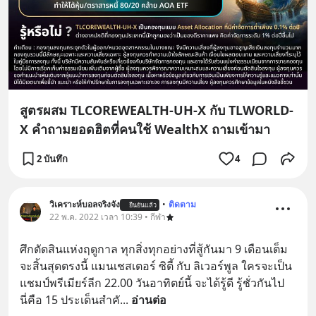
สูตรผสม TLCOREWEALTH-UH-X กับ TLWORLD-
X คำถามยอดฮิตที่คนใช้ WealthX ถามเข้ามา
2 บันทึก
4
วิเคราะห์บอลจริงจัง
•
ติดตาม
ยืนยันแล้ว
22 พ.ค. 2022 เวลา 10:39 • กีฬา
ศึกตัดสินแห่งฤดูกาล ทุกสิ่งทุกอย่างที่สู้กันมา 9 เดือนเต็ม
จะสิ้นสุดตรงนี้ แมนเชสเตอร์ ซิตี้ กับ ลิเวอร์พูล ใครจะเป็น
แชมป์พรีเมียร์ลีก 22.00 วันอาทิตย์นี้ จะได้รู้ดี รู้ชั่วกันไป  
นี่คือ 15 ประเด็นสำคั
... 
อ่านต่อ