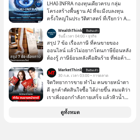
เดียวกัน
LHAI-INFRA กองทุนเดียวครบ กลุ่ม
โครงสร้างพื้นฐาน AI ที่จะมีงบลงทุน
ครั้งใหญ่ในประวัติศาสตร์ ที่เรียกว่า AI
Supercycle หุ้นกลุ่มนี้ปรับตัวลงมากใน
WealthThink
ยืนยันแล้ว
1 เดือนที่ผ่านมา แต่ความจริงคือทั่วโลก
วันนี้ เวลา 04:00 • ธุรกิจ
ยังเดินหน้าลงทุน AI อย่างต่อเนื่อง ซึ่ง
สรุป 7 ข้อ เรื่องภาษี ที่คนขายของ
ต้องการโครงสร้างพื้นฐานด้าน AI
ออนไลน์ แล้วไม่อยากโดนภาษีย้อนหลัง
จำนวนมาก ตั้งแต่เมโมรีชิป เก็บข้อมูล
ต้องรู้ ภาษีย้อนหลังคือฝันร้าย ที่พ่อค้า
ยันระบบไฟฟ้า และระบายความร้อน
แม่ค้าคนไหนก็คงไม่อยากพบเจอ
MarketThink
ยืนยันแล้ว
30 ก.ค. เวลา 03:00 • การตลาด
จิตวิทยาการขาย ทำไม คนขายหน้าตา
ดี ลูกค้าตัดสินใจซื้อ ได้ง่ายขึ้น สมมติว่า
เราเพิ่งออกกำลังกายเสร็จ แล้วหิวน้ำ
มาก ๆ แล้วเจอร้านขายน้ำอยู่สองร้านที่
ขายของเหมือนกันทุกอย่าง
ดูทั้งหมด