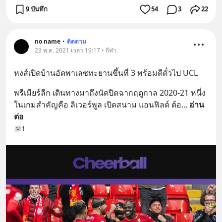
9 บันทึก
54
3
22
no name
•
ติดตาม
23 พ.ค. 2021 เวลา 19:17 • กีฬา
หงส์เปิดบ้านอัดพาเลซทะยานขึ้นที่ 3 พร้อมตีตั๋วไป UCL
พรีเมียร์ลีก เดินทางมาถึงนัดปิดฉากฤดูกาล 2020-21 หนึ่ง
ในเกมสำคัญคือ ลิเวอร์พูล เปิดสนาม แอนฟิลด์ ต้อ
... 
อ่าน
ต่อ
1