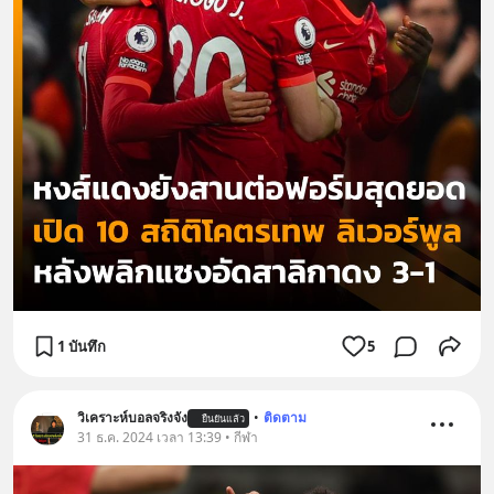
1 บันทึก
5
วิเคราะห์บอลจริงจัง
•
ติดตาม
ยืนยันแล้ว
31 ธ.ค. 2024 เวลา 13:39 • กีฬา