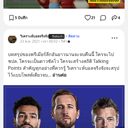
5 บันทึก
21
4
วิเคราะห์บอลจริงจัง
•
ติดตาม
ยืนยันแล้ว
23 พ.ค. 2021 เวลา 06:52 • กีฬา
บทสรุปของพรีเมียร์ลีกอันยาวนานจะจบคืนนี้ ใครจะไป
ชปล. ใครจะเป็นดาวซัลโว ใครจะสร้างสถิติ Talking 
Points สำคัญทุกอย่างที่ควรรู้ วิเคราะห์บอลจริงจังจะสรุป
ไว้แบบโพสต์เดียวจบ
... 
อ่านต่อ