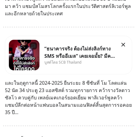
มา คว้า แชมป์สโมสรโลกครั้งแรกในประวัติศาสตร์ลิเวอร์พูล 
และอีกหลายถ้วยในประเทศ
“ธนาคารจริง ต้องไม่ส่งลิงก์ทาง
SMS หรืออีเมล” เคยเจอมั้ย? มีคน
บูสต์โดย SCB Thailand
อ้างว่าโทรจากธนาคาร บอกว่า
บัญชีมีปัญหา แล้วให้กดลิงก์โน่นนี่
หรือสแกนคิวอาร์โค้ดทันที มาฟัง
และในฤดูกาลนี้ 2024-2025 ยืนระยะ 8 ซีซันที่ โม โลดแล่น 
“ป้าเก๋าเล่ากลโกง” เพื่อรู้ทันมุก
52 นัด 34 ประตู 23 แอสซิสต์ รวมทุกรายการ คว้ารางวัลดาว
หลอกลวงในคราบ
ซัลโว ควบคู่กับ เพลย์เมคเกอร์ยอดเยี่ยม พาลิเวอร์พูลคว้า
แชมป์ลีกต่อหน้าแฟนบอลในสนามแอนฟิลด์สิ้นสุดการรอคอย 
35 ปี...