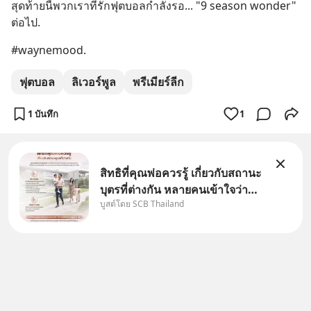
สุดท้ายนี้พวกเราที่รักฟุตบอลกำลังรอ... "9 season wonder" 
ต่อไป.
#waynemood.
ฟุตบอล
ลิเวอร์พูล
พรีเมียร์ลีก
1 บันทึก
1
สิทธิที่คุณพ่อควรรู้ เกี่ยวกับสถานะ
บุตรที่ต่างกัน หลายคนเข้าใจว่า
บูสต์โดย SCB Thailand
"เมื่อเป็นลูกของพ่อและแม่ ก็ย่อม
เป็นบุตรชอบด้วยกฎหมายของทั้ง
สองฝ่าย" แต่ในความเป็นจริง
กฎหมายไทยไม่ได้กำหนดไว้แบบ
นั้น