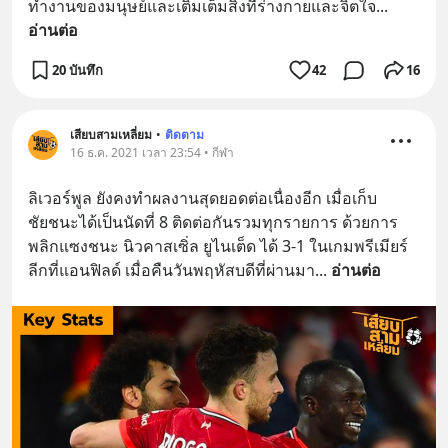
ทำงานของมนุษย์และเติมเต็มสิ่งที่ร่างกายและจิตใจ
... 
อ่านต่อ
20 บันทึก
42
16
เสียบสามเหลี่ยม
•
ติดตาม
16 ธ.ค. 2021 เวลา 23:54 • กีฬา
ลิเวอร์พูล ยังคงทำผลงานสุดยอดต่อเนื่องอีก เมื่อเก็บ
ชัยชนะได้เป็นนัดที่ 8 ติดต่อกันรวมทุกรายการ ด้วยการ
พลิกแซงชนะ นิวคาสเซิ่ล ยูไนเต็ด ได้ 3-1 ในเกมพรีเมียร์
ลีกที่แอนฟิลด์ เมื่อคืนวันพฤหัสบดีที่ผ่านมา
... 
อ่านต่อ