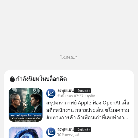
โฆษณา
กำลังนิยมในบล็อกดิต
ลงทุนแมน
ยืนยันแล้ว
วันนี้ เวลา 07:37 • ธุรกิจ
สรุปมหากาพย์ Apple ฟ้อง OpenAI เมื่อ
อดีตพนักงาน กลายประเด็น ขโมยความ
ลับทางการค้า ถ้าเพื่อนเก่าที่เคยทำงาน
ด้วยกัน ทักมาขอให้เราช่วยหาไฟล์งาน
ลงทุนแมน
ยืนยันแล้ว
เก่าที่เขาเคยทำไว้ ตอนยังอยู่บริษัท
ได้รับการบูสต์