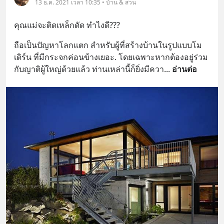
13 ธ.ค. 2021 เวลา 10:35 • บ้าน & สวน
คุณแม่จะติดเหล็กดัด ทำไงดี???
ถือเป็นปัญหาโลกแตก สำหรับผู้ที่สร้างบ้านในรูปแบบโม
เดิร์น ที่มีกระจกค่อนข้างเยอะ. โดยเฉพาะหากต้องอยู่ร่วม
กับญาติผู้ใหญ่ด้วยแล้ว ท่านเหล่านี้ก็ยิ่งมีควา
... 
อ่านต่อ