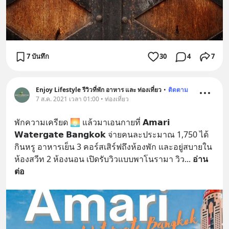
7 บันทึก
30
4
7
Enjoy Lifestyle รีวิวที่พัก อาหาร และ ท่องเที่ยว
•
ติดตาม
7 ส.ค. 2021 เวลา 01:00 • ท่องเที่ยว
พักความเครียด 🌅 แล้วมาเอนกายที่ 𝗔𝗺𝗮𝗿𝗶 
𝗪𝗮𝘁𝗲𝗿𝗴𝗮𝘁𝗲 𝗕𝗮𝗻𝗴𝗸𝗼𝗸 จ่ายคนละประมาณ 1,750 ได้
กินหรู อาหารเย็น 3 คอร์สเสิร์ฟถึงห้องพัก และอยู่สบายใน
ห้องสวีท 2 ห้องนอน เปิดรับวิวแบบพาโนรามา วิว
... 
อ่าน
ต่อ