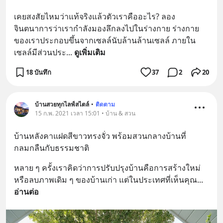
เคยสงสัยไหมว่าแท้จริงแล้วตัวเราคืออะไร? ลอง
จินตนาการว่าเรากำลังมองลึกลงไปในร่างกาย ร่างกาย
ของเราประกอบขึ้นจากเซลล์นับล้านล้านเซลล์ ภายใน
เซลล์มีส่วนประ
... 
ดูเพิ่มเติม
18 บันทึก
37
2
20
บ้านสวยทุกไลฟ์สไตล์
•
ติดตาม
15 ก.พ. 2021 เวลา 15:01 • บ้าน & สวน
บ้านหลังคาแฝดสีขาวทรงจั่ว พร้อมสวนกลางบ้านที่
กลมกลืนกับธรรมชาติ
หลาย ๆ ครั้งเราคิดว่าการปรับปรุงบ้านคือการสร้างใหม่
หรือลบภาพเดิม ๆ ของบ้านเก่า แต่ในประเทศที่เห็นคุณ
... 
อ่านต่อ