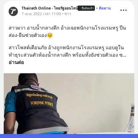
Thairath Online - ไทยรัฐออนไลน์
•
ติดตาม
ยืนยันแล้ว
7 เม.ย. 2022 เวลา 11:00 • ข่าว
สาวผวา อาบน้ำกลางดึก อ้างเจอพนักงานโรงแรมหรู ปีน
ส่อง-ยืนช่วยตัวเอง😣
สาวโพสต์เตือนภัย อ้างถูกพนักงานโรงแรมหรู แอบดูใน
ทำธุระส่วนตัวห้องน้ำกลางดึก พร้อมทั้งยังช่วยตัวเอง ซ
... 
อ่านต่อ