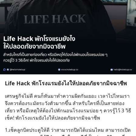
Life Hack พักโรงแรมยังไงให้ปลอดภัยจากมิจฉาชีพ
เศรษฐกิจไม่ดี คนก็หันมาทำความผิดกันเยอะ เวลาไปไหนเรา
จึงควรต้องระมัดระวังตัวมากขึ้น สำหรับใครที่เป็นสายท่อง
เที่ยว หรือมีเหตุให้ต้องไปพักนอนโรงแรมบ่อย ๆ ควรรู้ไว้ 3 วิธี
เช็ค! พักโรงแรมยังไงให้ปลอดภัยจากมิจฉาชีพ
1.เช็คลูกบิดประตูให้ดี ว่าสามารถปิดได้แน่นไหม สามารถเปิด