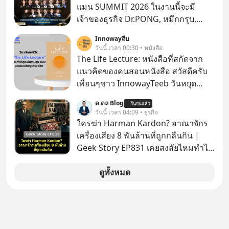
แมน SUMMIT 2026 ในงานนี้จะมี
เจ้าของธุรกิจ Dr.PONG, หมึกกรุบ,
Srichand, Jones’ Salad, LA GLACE,
Innowayถีบ
Fastwork, MizuMi, KARMART, อิชิตัน
วันนี้ เวลา 00:30 • หนังสือ
มาแชร์ความรู้การสร้างธุรกิจ
The Life Lecture: หนังสือที่สกัดจาก
แนวคิดของคนสอนหนังสือ สวัสดีครับ
เพื่อนๆชาว InnowayTeeb วันหยุด
สบายๆ วันนี้แอดเพิ่งจะอ่านหนังสือที่น่า
ด.ดล Blog
ยืนยันแล้ว
สนใจจบแล้วเกิดคำถามว่า
วันนี้ เวลา 04:09 • ธุรกิจ
ใครฆ่า Harman Kardon? อาณาจักร
เครื่องเสียง 8 พันล้านที่ถูกกลืนกิน |
Geek Story EP831 เคยสงสัยไหมทำไม
หูฟัง AKG ถึงกลายเป็นแค่ของแถมใน
กล่องมือถือ? หรือลำโพง JBL ถึงวางขาย
ดูทั้งหมด
เกลื่อนตามห้างทั่วไป? ทั้งที่จริง ๆ แล้ว
ชื่อเหล่านี้คือ “ตำนาน” ระดับเทพที่นัก
เล่นเครื่องเสียงยุคก่อนยอมจ่ายเงินหลัก
แสนเพื่อครอบครอง แต่เบื้องหลังความ