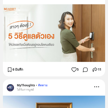
เรียนภาษา #InspireEnglish
6 บันทึก
5
11
MyThoughts
•
ติดตาม
ได้รับการบูสต์