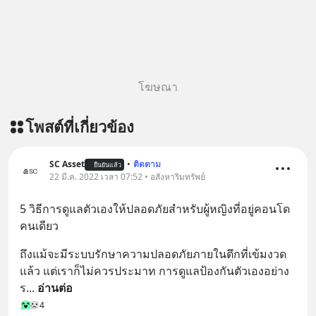
ฟังผ่าน Youtube :
https://youtu.be/B6IZDYopZLw The
original article appeared here
https://www.tharadhol.com/geek-
story-ep831-who-killed-harman-
โฆษณา
kardon/ ติดตามสาระดี ๆ อัพเดททุกวัน
ผ่าน Line OA ด.ดล Blog คลิกเลย -->
โพสต์ที่เกี่ยวข้อง
https://lin.ee/aMEkyNA
=========================
สนับสนุนโดย Inspire English
SC Asset
•
ติดตาม
ยืนยันแล้ว
22 มี.ค. 2022 เวลา 07:52 • อสังหาริมทรัพย์
========================= 📍กด
รับสิทธิ์ทดลองเรียนฟรี! กับ Inspire
5 วิธีการดูแลตัวเองให้ปลอดภัยสำหรับผู้หญิงที่อยู่คอนโด
English ที่นี่ : inspire-
คนเดียว
english.in.th/event/inspire-english-
x-ด-ดล-blog-mrtharadhol-แคมเปญ
ถึงแม้จะมีระบบรักษาความปลอดภัยภายในตึกที่เข้มงวด
พิเศษ/ ติดต่อสอบถามคอร์สเรียนเพิ่ม
แล้ว แต่เราก็ไม่ควรประมาท การดูแลป้องกันตัวเองอย่าง
เติม Line : https://lin.ee/uaQvU5C
ร
... 
อ่านต่อ
#เรียนรู้ผ่านการใช้จริง #มากกว่าการ
4