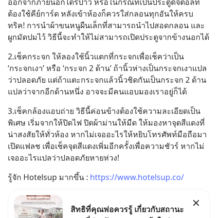
ออกจากภายนอกได้รึป่าว หรือในกรณีที่เป็นประตูดิจิตอลที่
ต้องใช้คีย์การ์ด หลังเข้าห้องก็ควรใส่กลอนทุกอันให้ครบ 
ทริค! การนำผ้าขนหนูผืนเล็กที่สามารถนำไปสอดกลอน และ
ผูกมัดปมไว้ วิธีนี้จะทำให้ไม่สามารถเปิดประตูจากข้างนอกได้
2.เช็คกระจก ให้ลองใช้นิ้วแตกที่กระจกเพื่อเช็คว่าเป็น 
‘กระจกเงา’ หรือ ‘กระจก 2 ด้าน’ ถ้านิ้วห่างเป็นกระจกเงาแปล
ว่าปลอดภัย แต่ถ้าแตะกระจกแล้วนิ้วชิดกันเป็นกระจก 2 ด้าน 
แปลว่าจากอีกด้านหนึ่ง อาจจะมีคนแอบมองเราอยู่ก็ได้
3.เช็คกล้องแอบถ่าย วิธีนี้ค่อนข้างต้องใช้ความละเอียดเป็น
พิเศษ เริ่มจากให้ปิดไฟ ปิดผ้าม่านให้มืด ให้มองหาจุดสีแดงที่
น่าสงสัยให้ทั่วห้อง หากไม่เจออะไรให้หยิบโทรศัพท์มือถือมา
เปิดแฟลช เพื่อเช็คจุดสีแดงเพิ่มอีกครั้งเพื่อความชัวร์ หากไม่
เจออะไรแปลว่าปลอดภัยหายห่วง!
รู้จัก Hotelsup มากขึ้น : 
https://www.hotelsup.co/
สิทธิที่คุณพ่อควรรู้ เกี่ยวกับสถานะ