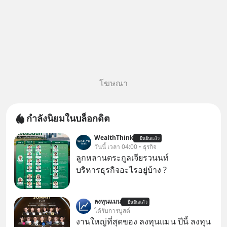
โฆษณา
กำลังนิยมในบล็อกดิต
WealthThink
ยืนยันแล้ว
วันนี้ เวลา 04:00 • ธุรกิจ
ลูกหลานตระกูลเจียรวนนท์
บริหารธุรกิจอะไรอยู่บ้าง ?
ลงทุนแมน
ยืนยันแล้ว
ได้รับการบูสต์
งานใหญ่ที่สุดของ ลงทุนแมน ปีนี้ ลงทุน