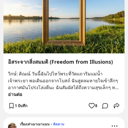
อิสระจากสิ่งสมมติ (Freedom from Illusions)
วิกษ์: คิณณ์ วันนี้ฉันไปไหว้พระที่วัดแถวริมแม่น้ำ
เจ้าพระยา พอเดินออกจากโบสถ์ ฉันสูดลมหายใจเข้าลึกๆ 
อากาศมันโปร่งโล่งดีนะ ฉันสัมผัสได้ถึงความสุขเล็กๆ ท
... 
อ่านต่อ
1 บันทึก
8
เรื่องเล่าเมาเมาแมน
•
ติดตาม