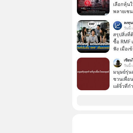
เลือกหุ้น
พลายเชน AI จีน 
โปรโมชัน
ลงทุ
บาทขึ้นไป
วันนี้
สรุปสิ่งที่
ซื้อ RMF 
ฟัง เมื่อเ
ภาษี หลายคนมักได้รับคำแนะนำให้ลงทุนใน RMF
เขียนไ
เพราะนอก
วันนี
โอกาสในการ
มนุษย์รุ่น
นักที่จะลงลึก
ชวนเพื่อนๆ
ควรดู ตรง
แต้จิ๋วที่
ควรรู้ข้อ
ป๊าผมเห็น
อยากดูมาก ด้วยเพราะว่าอากงก็มาจากเมื
ก็พูดแต้จิ
เด็ก