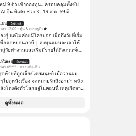
ใหม่ 9 ตัว เข้ากองทุน.. ครอบคลุมทั้งซัป
พิเศษ ช่วง 3 - 19 ส.ค. 69 มี
 ลด 50% ค่าธรรมเนียมซื้อ | ยอด 2 ล้าน
นแมน
ยืนยันแล้ว
 ฟรีค่าธรรมเนียมซื้อ
 เวลา 12:00 • หุ้น & เศรษฐกิจ
ต้องรู้ แต่ไม่ค่อยมีใครบอก เมื่อถึงวัยที่เริ่ม
เพื่อลดหย่อนภาษี | ลงทุนแมนจะเล่าให้
ข้าสู่วัยทำงานและเริ่มมีรายได้ถึงเกณฑ์เสีย
ว้ให้เธอ
ยืนยันแล้ว
จากจะช่วยลดหย่อนภาษีได้แล้ว ยังเป็น
้ เวลา 05:55 • ความคิดเห็น
สร้างความมั่งคั่งระยะยาว แต่น้อยคน
สุดท้ายที่ถูกเลี้ยงโดยมนุษย์ เมื่อวานผม
ว่า ถ้าลงทุนใน RMF ควรรู้ อะไรบ้าง
ไปดูหนังเรื่อง จดหมายรักถึงอาม่า หนัง
ไหน ทำอย่างไร ถึงจะดีกับเรา แล้วเรา
กำลังโด่งดังทั่วโลกอยู่ในตอนนี้ เหตุเกิดจาก
มูลอะไรเกี่ยวกับ RMF บ้าง เพื่อให้นำไปใช้
โปสเตอร์หนังเรื่องนี้หลายเดือนก่อนและ
ต่อได้จริง ๆ ลงทุนแมนจะเล่าให้ฟัง
องจีน ป๊า
ดูทั้งหมด
๋วได้ มีเรื่องราวมีความผูกพันที่ได้ยินตั้งแต่