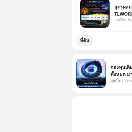
สูตรผส
TLWORLD
บูสต์โดย W
Wealth
ที่ดิน
กองทุนเดี
ทั้งหมด ม
บูสต์โดย ลงท
Supercycl
ประดิษฐ์ 
การเติบโต
อย่างยาวน