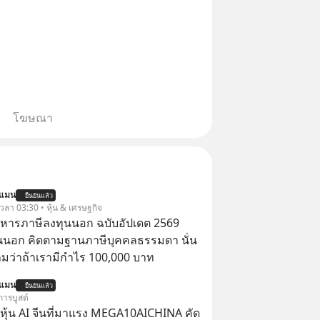
โฆษณา
นแมน
ยืนยันแล้ว
 เวลา 03:30 • หุ้น & เศรษฐกิจ
บริหารภาษีลงทุนนอก ฉบับอัปเดต 2569
นนอก คิดตามฐานภาษีบุคคลธรรมดา นั่น
ว่าถ้าเรามีกำไร 100,000 บาท
นแมน
ยืนยันแล้ว
การบูสต์
ุ้น AI จีนที่มาแรง MEGA10AICHINA คัด