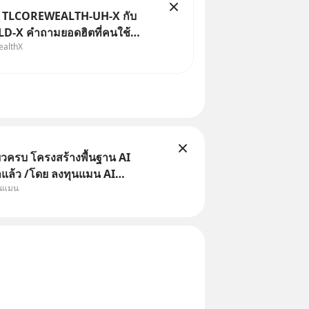
ม TLCOREWEALTH-UH-X กับ
-X คำถามยอดฮิตที่คนใช้
ealthX
X ถามเข้ามา
ยวครบ โครงสร้างพื้นฐาน AI
าแล้ว /โดย ลงทุนแมน AI
ุนแมน
e คือช่วงเวลาที่เทคโนโลยีปัญญา
จะกลายเป็นตัวขับเคลื่อนหลัก ของ
ทางเศรษฐกิจ และวิถีชีวิตของผู้คน
านต่