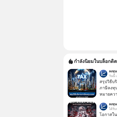
กำลังนิยมในบล็อกดิต
ลงทุ
วันนี้
สรุปวิธี
ภาษีลงทุ
หมายความ
ลงทุ
ได้รับ
โอกาสในห