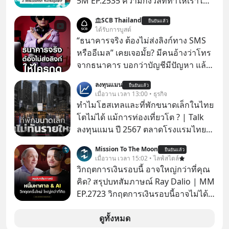
5M EP.2535 ความกังวลที่ทำให้เราไม่
กล้าตัดสินใจในเรื่องต่างๆ ทั้งเรื่องเล็ก
SCB Thailand
ยืนยันแล้ว
เรื่องใหญ่ หรือแม้แต่เรื่องสำคัญของ
ได้รับการบูสต์
ชีวิตเกิดจากการที่เรามี ‘อิสรภาพ’ และมี
“ธนาคารจริง ต้องไม่ส่งลิงก์ทาง SMS
ทางเลือกมากมาย ซึ่งเมื่อเทียบกับสัตว์
หรืออีเมล” เคยเจอมั้ย? มีคนอ้างว่าโทร
แล้วก็จะเห็นความแตกต่างได้ชัดว่าเรา
จากธนาคาร บอกว่าบัญชีมีปัญหา แล้ว
มี ‘อำนาจ’ ในการเลือกและตัดสินใจ
ให้กดลิงก์โน่นนี่ หรือสแกนคิวอาร์โค้ด
ลงทุนแมน
มากแค่ไหน แต่อิสรภาพ อำนาจ หรือ
ยืนยันแล้ว
ทันที มาฟัง “ป้าเก๋าเล่ากลโกง” เพื่อรู้ทัน
เมื่อวาน เวลา 13:00 • ธุรกิจ
การได้มีสิทธิเลือกนี้กลับสร้างความ
มุกหลอกลวงในคราบความน่าเชื่อถือ
ทำไมโฮสเทลและที่พักขนาดเล็กในไทย
กังวลให้กับเรา แล้วเราจะรับมือกับ
กันค่ะ #แก้เกมกลโกง #ป้าเก๋าเล่ากล
โตไม่ได้ แม้การท่องเที่ยวโต ? | Talk
ความกังวลนี้อย่างไร? ติดตามได้ในพอด
โกง #LivesSustainably #อยู่อย่าง
ลงทุนแมน ปี 2567 ตลาดโรงแรมไทย
แคสต์ 5M EP. นี้ #goodtime
ยั่งยืน #CyberSecurity #ป้าเก๋า
มูลค่ารวมเฉียด 4 แสนล้านบาท แต่รู้
#5minutespodcast
Mission To The Moon
#FraudEducation #FinancialLiteracy
ยืนยันแล้ว
หรือไม่ว่า รายได้กว่า 85% กระจุกอยู่กับ
เมื่อวาน เวลา 15:02 • ไลฟ์สไตล์
#missiontothemoonpodcast
#DigitalBankWithHumanTouch
ผู้ประกอบการรายใหญ่ และมีอัตราการ
วิกฤตการเงินรอบนี้ อาจใหญ่กว่าที่คุณ
เติบโตได้ถึง 16% ขณะที่ผู้ประกอบการ
คิด? สรุปบทสัมภาษณ์ Ray Dalio | MM
โฮสเทลและที่พักขนาดเล็ก ซึ่งมีสัดส่วน
EP.2723 วิกฤตการเงินรอบนี้อาจไม่ได้
ถึง 91% ของธุรกิจที่พักทั้งหมด กลับโต
เหมือนทุกครั้งที่เราเคยเจอ เมื่อ Ray
เพียง 1.3% เท่านั้น เกิดอะไรขึ้นกับที่พัก
Dalio ชายผู้เคยทำนายวิกฤตเศรษฐกิจ
ดูทั้งหมด
รายเล็ก ? อะไรคือข้อจำกัดที่ทำให้โต