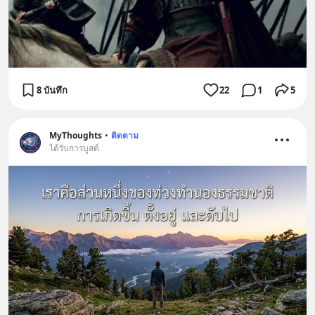
8 บันทึก
22
1
5
MyThoughts
•
ติดตาม
ได้รับการบูสต์