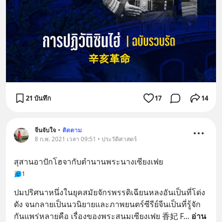
21 บันทึก
17
14
จีนจับใจ
•
ติดตาม
8 ก.พ. 2021 เวลา 09:51 • ประวัติศาสตร์
สุสานอาปักโฮจากับตำนานพระนางเซียงเฟย
1
ปมปริศนาหนึ่งในยุคสมัยจักรพรรดิเฉียนหลงอันเป็นที่โด่ง
ดัง จนกลายเป็นนวนิยายและภาพยนตร์ซีรีย์จีนเป็นที่รู้จัก
กันแพร่หลายคือ เรื่องของพระสนมเซียงเฟย 香妃 F
... 
อ่าน