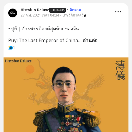
Histofun Deluxe
•
ติดตาม
ยืนยันแล้ว
27 ก.พ. 2021 เวลา 04:34 • ประวัติศาสตร์
• ปูยี | จักรพรรดิองค์สุดท้ายของจีน
Puyi The Last Emperor of China
... 
อ่านต่อ
1