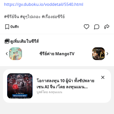
https://gv.duboku.io/voddetail/5540.html
#ซีรีย์จีน #ดูๆไปเถอะ #เรื่องย่อซีรีย์
บันทึก
ดูเพิ่มเติมในซีรีส์
ซีรีย์ค่าย MangoTV
โอกาสลงทุน 10 ผู้นำ ทั้งซัปพลาย
เชน AI จีน /โดย ลงทุนแมน
บูสต์โดย ลงทุนแมน
✅ลงทุนตรง คัด 10 ผู้นำเน้น ๆ ใน
ธีม AI จีน ✅คัดเลือกหุ้นใหม่ 9 ตัว
เข้ากองทุน ✅ร่วมเป็นเจ้าของผู้นำ
AI จีน ตั้งแต่โรงงานผลิตชิป หน่วย