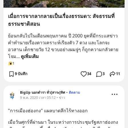
เมื่อการจากลากลายเป็นเรื่องธรรมดา: สัจธรรมที่
ธรรมชาติสอน
ย้อนกลับไปในเดือนพฤษภาคม ปี 2000 ยุคที่มีกระแสข่าว
คำทำนายเรื่องดาวเคราะห์เรียงตัว 7 ดวง และโลกจะ
อวสาน เด็กชายวัย 12 ขวบอย่างผมจู่ๆ ก็ถูกความกลัวตาย
โจม
... 
ดูเพิ่มเติม
1
9 บันทึก
34
3
11
BigUp นอกตำรา ทั่ว[สาระ]ทิศ
•
ติดตาม
9 พ.ค. 2020 เวลา 05:12 • ข่าว
"การเมืองฮ่องกง" แผลบาดลึกไร้ทางออก
เมื่อวันศุกร์ที่ผ่านมา ในระหว่างการประชุมรัฐสภาฮ่องกง 