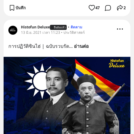
บันทึก
47
2
Histofun Deluxe
•
ติดตาม
ยืนยันแล้ว
13 มิ.ย. 2021 เวลา 11:23 • ประวัติศาสตร์
การปฏิวัติซินไฮ่ | ฉบับรวบรัด
... 
อ่านต่อ