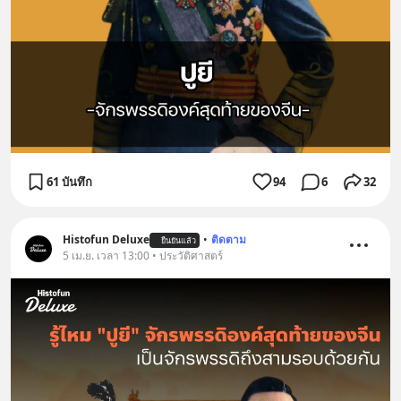
61 บันทึก
94
6
32
Histofun Deluxe
•
ติดตาม
ยืนยันแล้ว
5 เม.ย. เวลา 13:00 • ประวัติศาสตร์