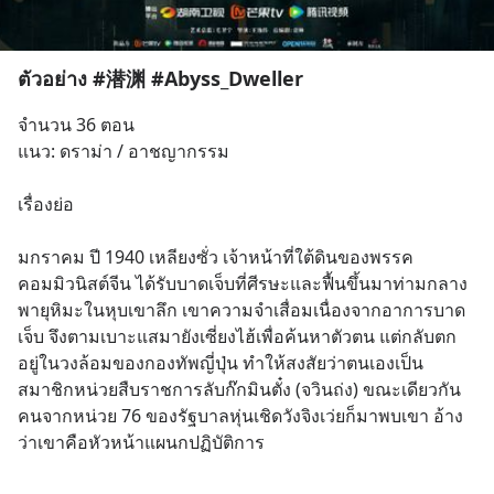
ตัวอย่าง #潜渊 #Abyss_Dweller
จำนวน 36 ตอน
แนว: ดราม่า / อาชญากรรม
เรื่องย่อ 
มกราคม ปี 1940 เหลียงซั่ว เจ้าหน้าที่ใต้ดินของพรรค
คอมมิวนิสต์จีน ได้รับบาดเจ็บที่ศีรษะและฟื้นขึ้นมาท่ามกลาง
พายุหิมะในหุบเขาลึก เขาความจำเสื่อมเนื่องจากอาการบาด
เจ็บ จึงตามเบาะแสมายังเซี่ยงไฮ้เพื่อค้นหาตัวตน แต่กลับตก
อยู่ในวงล้อมของกองทัพญี่ปุ่น ทำให้สงสัยว่าตนเองเป็น
สมาชิกหน่วยสืบราชการลับก๊กมินตั๋ง (จวินถ่ง) ขณะเดียวกัน 
คนจากหน่วย 76 ของรัฐบาลหุ่นเชิดวังจิงเว่ยก็มาพบเขา อ้าง
ว่าเขาคือหัวหน้าแผนกปฏิบัติการ