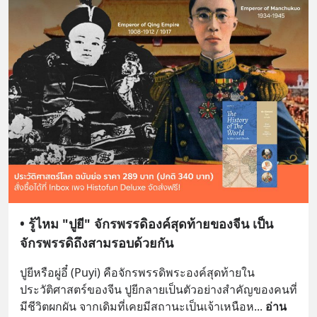
• รู้ไหม "ปูยี" จักรพรรดิองค์สุดท้ายของจีน เป็น
จักรพรรดิถึงสามรอบด้วยกัน
ปูยีหรือผู่อี๋ (Puyi) คือจักรพรรดิพระองค์สุดท้ายใน
ประวัติศาสตร์ของจีน ปูยีกลายเป็นตัวอย่างสำคัญของคนที่
มีชีวิตผกผัน จากเดิมที่เคยมีสถานะเป็นเจ้าเหนือห
... 
อ่าน