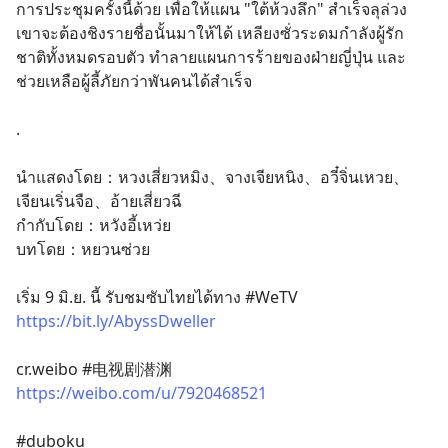
การประชุมครั้งนี้ด้วย เพื่อให้แผน "ใต้ห้วงลึก" สำเร็จลุล่วง 
เขาจะต้องชิงรายชื่อนั้นมาให้ได้ เหลียงซั่วระดมกำลังผู้รัก
ชาติทั้งหมดรอบตัว ทำลายแผนการร้ายของฝ่ายญี่ปุ่น และ
ช่วยเหลือผู้ลี้ภัยกว่าพันคนได้สำเร็จ
.
นำแสดงโดย：หวงเสี่ยวหมิง、จางเจียหนิง、อวี๋จิ่นเหวย、
เจียนเริ่นจือ、อ้ายเสี่ยวฉี
กำกับโดย：หวังอี้เหว่ย
บทโดย：หยวนซ่วย
เริ่ม 9 มิ.ย. นี้ รับชมซับไทยได้ทาง #WeTV
https://bit.ly/AbyssDweller
cr.weibo #电视剧潜渊
https://weibo.com/u/7920468521
#duboku