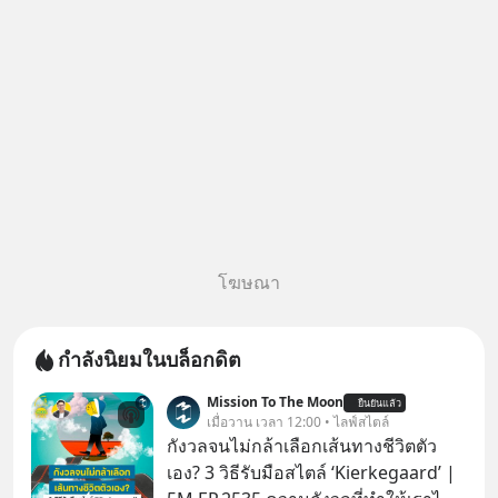
ความจำ โมเดล
โฆษณา
กำลังนิยมในบล็อกดิต
Mission To The Moon
ยืนยันแล้ว
เมื่อวาน เวลา 12:00 • ไลฟ์สไตล์
กังวลจนไม่กล้าเลือกเส้นทางชีวิตตัว
เอง? 3 วิธีรับมือสไตล์ ‘Kierkegaard’ |