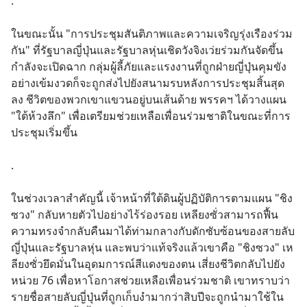
.
ในขณะนั้น "การประชุมสันติภาพและความเจริญรุ่งเรืองร่วม
กัน" ที่รัฐบาลญี่ปุ่นและรัฐบาลหุ่นเชิดวังจิงเว่ยร่วมกันจัดขึ้น
กำลังจะเปิดฉาก กลุ่มผู้ลี้ภัยและแรงงานที่ถูกฝ่ายญี่ปุ่นคุมขัง
อย่างเข้มงวดก็จะถูกส่งไปยังสนามรบหลังการประชุมสิ้นสุด
ลง ชีวิตของพวกเขาแขวนอยู่บนเส้นด้าย พรรคฯ ได้วางแผน 
"ใต้ห้วงลึก" เพื่อเตรียมช่วยเหลือเพื่อนร่วมชาติในขณะที่การ
ประชุมเริ่มขึ้น
.
ในช่วงเวลาสำคัญนี้ เจ้าหน้าที่ใต้ดินผู้ปฏิบัติการตามแผน "ชิง
ซวง" กลับหายตัวไปอย่างไร้ร่องรอย เหลียงซั่วสามารถฟื้น
ความทรงจำกลับคืนมาได้ท่ามกลางกับดักซับซ้อนของสายลับ
ญี่ปุ่นและรัฐบาลหุ่น และพบว่าแท้จริงแล้วเขาคือ "ชิงซวง" เห
ลียงซั่วยึดมั่นในอุดมการณ์สีแดงของตน เสี่ยงชีวิตกลับไปยัง
หน่วย 76 เพื่อหาโอกาสช่วยเหลือเพื่อนร่วมชาติ เขาทราบว่า
รายชื่อสายลับญี่ปุ่นที่ถูกเก็บงำมากว่าสิบปีจะถูกนำมาใช้ใน