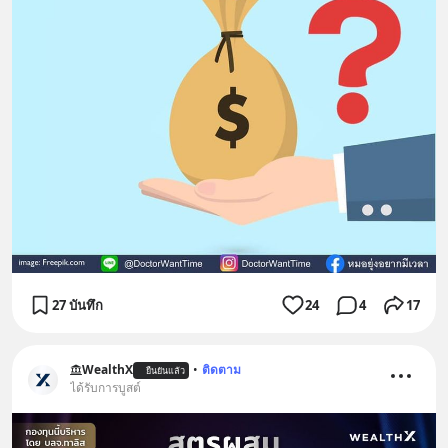
27 บันทึก
24
4
17
WealthX
•
ติดตาม
ยืนยันแล้ว
ได้รับการบูสต์