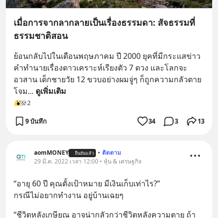
เมื่อการจากลากลายเป็นเรื่องธรรมดา: สัจธรรมที่
ธรรมชาติสอน
ย้อนกลับไปในเดือนพฤษภาคม ปี 2000 ยุคที่มีกระแสข่าว
คำทำนายเรื่องดาวเคราะห์เรียงตัว 7 ดวง และโลกจะ
อวสาน เด็กชายวัย 12 ขวบอย่างผมจู่ๆ ก็ถูกความกลัวตาย
โจม
... 
ดูเพิ่มเติม
2
9 บันทึก
34
3
13
aomMONEY
•
ติดตาม
ยืนยันแล้ว
29 มี.ค. 2022 เวลา 12:00 • หุ้น & เศรษฐกิจ
“อายุ 60 ปี คุณตั้งเป้าหมาย มีเงินเก็บเท่าไร?” 
กรณีไม่อยากทำงาน อยู่บ้านเฉยๆ
“ชีวิตหลังเกษียณ อาจน่ากลัวกว่าชีวิตหลังความตาย ถ้า