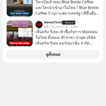
หน่วยความจำ โมเดล AI ยันหุ่นยนต์
ใครเป็นเจ้าของ Blue Bottle Coffee
✅ได้การรับยกเว้นภาษี Capital Gain
และใครนำเข้ามาในไทย ? Blue Bottle
ตามกฎหมายภาษีของประเทศไทย
Coffee ร้านกาแฟจากสหรัฐฯ ที่ขึ้นชื่อ
เรื่องความพิถีพิถัน กำลังจะเปิดสาขา
MarketThink
ยืนยันแล้ว
แรกในประเทศไทย ที่ Central Park
เมื่อวาน เวลา 11:31 • ธุรกิจ
เซ็นทรัล รีเทล เข้าซื้อกิจการ MaxValu
ในไทย ทั้งหมด 30 สาขา ล่าสุด บริษัท
เซ็นทรัล รีเทล คอร์ปอเรชั่น จํากัด
(มหาชน) หรือ CRC ได้แจ้งต่อ
ตลาดหลักทรัพย์แห่งประเทศไทยว่า ได้
ดูทั้งหมด
เข้าทำการเข้าถือหุ้นในบริษัท อิออน
(ไทยแลนด์) จำกัด เจ้าของ MaxValu ใน
ไทย