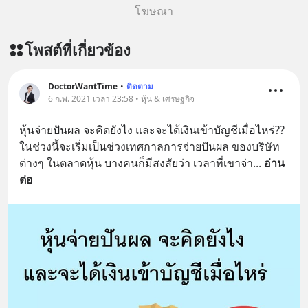
โฆษณา
โพสต์ที่เกี่ยวข้อง
DoctorWantTime
•
ติดตาม
6 ก.พ. 2021 เวลา 23:58 • หุ้น & เศรษฐกิจ
หุ้นจ่ายปันผล จะคิดยังไง และจะได้เงินเข้าบัญชีเมื่อไหร่??
ในช่วงนี้จะเริ่มเป็นช่วงเทศกาลการจ่ายปันผล ของบริษัท
ต่างๆ ในตลาดหุ้น บางคนก็มีสงสัยว่า เวลาที่เขาจ่า
... 
อ่าน
ต่อ