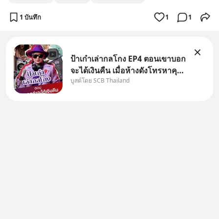
1 บันทึก
1
1
ป้าเก๋าเล่ากลโกง EP4 ตอนเขาบอก
จะได้เงินคืน เมื่อห้างดังโทรหาคุณ
บูสต์โดย SCB Thailand
วิยะดา แจ้งเรื่องเคลมสินค้าแล้ว
บอกว่าจะคืนเงิน คุณวิยะดาจะได้
เงินจริง หรือเป็นเรื่องจ้อจี้ หาคำ
ตอบได้ที่ “ป้าเก๋าเล่ากลโกง” EP4
ตอน “เขา