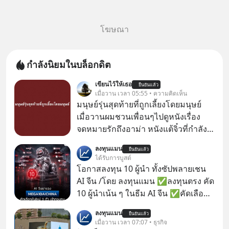
โฆษณา
กำลังนิยมในบล็อกดิต
เขียนไว้ให้เธอ
ยืนยันแล้ว
เมื่อวาน เวลา 05:55 • ความคิดเห็น
มนุษย์รุ่นสุดท้ายที่ถูกเลี้ยงโดยมนุษย์
เมื่อวานผมชวนเพื่อนๆไปดูหนังเรื่อง
จดหมายรักถึงอาม่า หนังแต้จิ๋วที่กำลัง
โด่งดังทั่วโลกอยู่ในตอนนี้ เหตุเกิดจาก
ลงทุนแมน
ยืนยันแล้ว
ป๊าผมเห็นโปสเตอร์หนังเรื่องนี้หลาย
ได้รับการบูสต์
เดือนก่อนและอยากดูมาก ด้วยเพราะว่า
โอกาสลงทุน 10 ผู้นำ ทั้งซัปพลายเชน
อากงก็มาจากเมืองจีน ป๊าก็พูดแต้จิ๋วได้
AI จีน /โดย ลงทุนแมน ✅ลงทุนตรง คัด
มีเรื่องราวมีความผูกพันที่ได้ยินตั้งแต่
10 ผู้นำเน้น ๆ ในธีม AI จีน ✅คัดเลือก
เด็ก
หุ้นใหม่ 9 ตัว เข้ากองทุน ✅ร่วมเป็น
ลงทุนแมน
ยืนยันแล้ว
เจ้าของผู้นำ AI จีน ตั้งแต่โรงงานผลิตชิป
เมื่อวาน เวลา 07:07 • ธุรกิจ