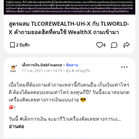
สูตรผสม TLCOREWEALTH-UH-X กับ TLWORLD-
X คำถามยอดฮิตที่คนใช้ WealthX ถามเข้ามา
2 บันทึก
6
เด็กการเงิน DekFinance
•
ติดตาม
17 ก.ค. 2021 เวลา 14:10 • หุ้น & เศรษฐกิจ
เบื่อไหมที่ต้องถามคำถามเหล่านี้กับคนอื่น เก็บเงินเท่าไหร่
ดี ต้องได้ผลตอบแทนเท่าไหร่ ลงทุนกี่ปี? วันนี้จะมาสอนกด
เครื่องคิดเลขทางการเงินแบบง่าย 😎
1
วันนี้ #เด็กการเงิน จะมารีวิวเครื่องคิดเลขทางการเง
... 
อ่านต่อ