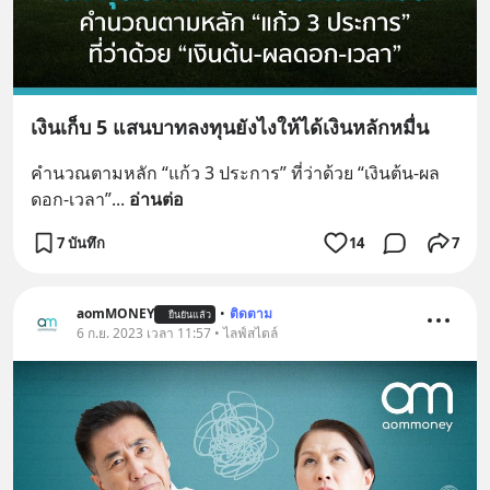
เงินเก็บ 5 แสนบาทลงทุนยังไงให้ได้เงินหลักหมื่น
คำนวณตามหลัก “แก้ว 3 ประการ” ที่ว่าด้วย “เงินต้น-ผล
ดอก-เวลา”
... 
อ่านต่อ
7 บันทึก
14
7
aomMONEY
•
ติดตาม
ยืนยันแล้ว
6 ก.ย. 2023 เวลา 11:57 • ไลฟ์สไตล์