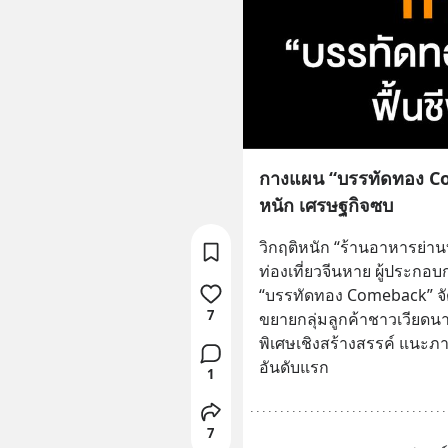
กางแผน “บรรทัดทอง Co
หนัก เศรษฐกิจซบ
วิกฤติหนัก “ร้านอาหารย่า
ท่องเที่ยวจีนหาย ผู้ประกอ
“บรรทัดทอง Comeback” จั
7
ขยายกลุ่มลูกค้าชาวเวียดนาม
พิเศษเชิงสร้างสรรค์ แนะภา
อันดับแรก
1
7