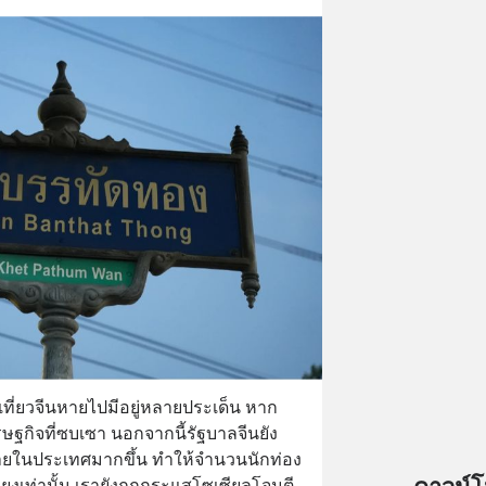
งเที่ยวจีนหายไปมีอยู่หลายประเด็น หาก
กิจที่ซบเซา นอกจากนี้รัฐบาลจีนยัง
วภายในประเทศมากขึ้น ทำให้จำนวนนักท่อง
พียงเท่านั้น เรายังถูกกระแสโซเซียลโจมตี