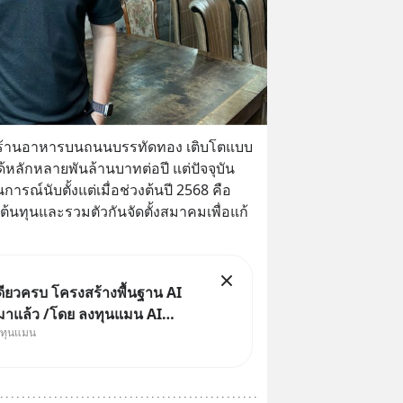
การร้านอาหารบนถนนบรรทัดทอง เติบโตแบบ
หลักหลายพันล้านบาทต่อปี แต่ปัจจุบัน
รณ์นับตั้งแต่เมื่อช่วงต้นปี 2568 คือ
ดต้นทุนและรวมตัวกันจัดตั้งสมาคมเพื่อแก้
ดียวครบ โครงสร้างพื้นฐาน AI
 มาแล้ว /โดย ลงทุนแมน AI
งทุนแมน
cle คือช่วงเวลาที่เทคโนโลยี
ดิษฐ์ จะกลายเป็นตัวขับเคลื่อน
งการเติบโตทางเศรษฐกิจ และวิถี
ผู้คนอย่างยาวนานต่