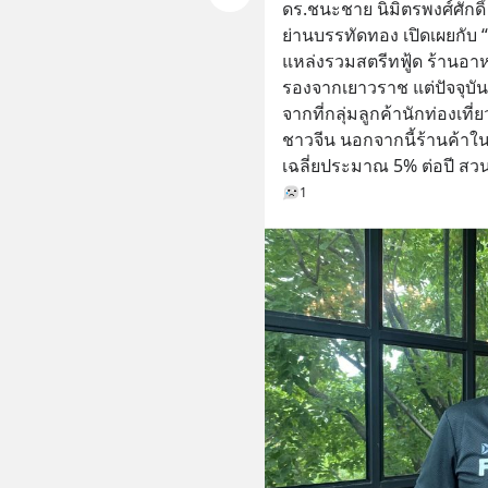
ดร.ชนะชาย นิมิตรพงศ์ศัก
ย่านบรรทัดทอง เปิดเผยกับ
แหล่งรวมสตรีทฟู้ด ร้านอา
รองจากเยาวราช แต่ปัจจุบัน
จากที่กลุ่มลูกค้านักท่องเท
ชาวจีน นอกจากนี้ร้านค้าในพื
เฉลี่ยประมาณ 5% ต่อปี สวน
1