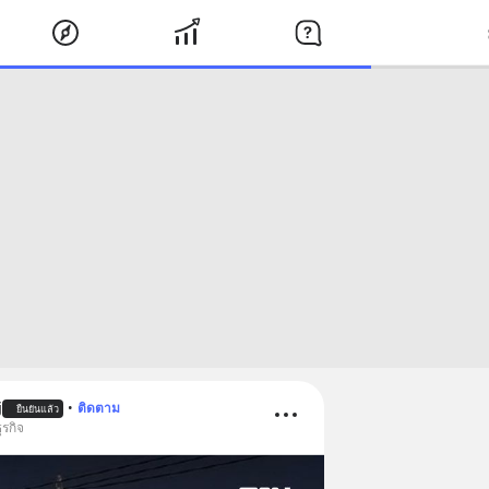
j
•
ติดตาม
ยืนยันแล้ว
ุรกิจ