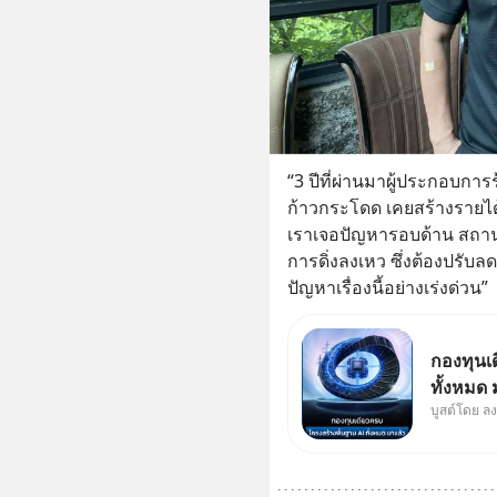
“3 ปีที่ผ่านมาผู้ประกอบ
ก้าวกระโดด เคยสร้างรายได้
เราเจอปัญหารอบด้าน สถานกา
การดิ่งลงเหว ซึ่งต้องปรับล
ปัญหาเรื่องนี้อย่างเร่งด่วน”
กองทุนเ
ทั้งหมด
บูสต์โดย ล
Supercy
ปัญญาประ
หลัก ขอ
ชีวิตของ