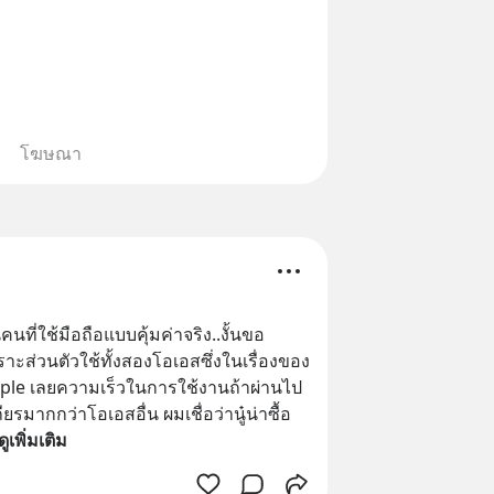
โฆษณา
นคนที่ใช้มือถือแบบคุ้มค่าจริง..งั้นขอ
ะส่วนตัวใช้ทั้งสองโอเอสซึ่งในเรื่องของ
le เลยความเร็วในการใช้งานถ้าผ่านไป 
ยรมากกว่าโอเอสอื่น ผมเชื่อว่านู๋น่าซื้อ
ดูเพิ่มเติม