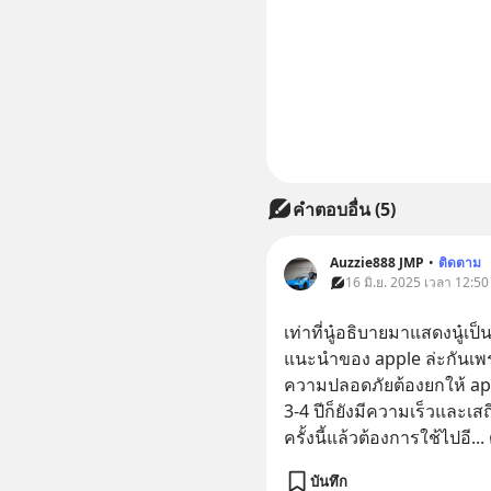
คำตอบอื่น
(
5
)
Auzzie888 JMP
•
ติดตาม
16 มิ.ย. 2025 เวลา 12:50
เท่าที่นู๋อธิบายมาแสดงนู๋เป็
แนะนำของ apple ล่ะกันเพรา
ความปลอดภัยต้องยกให้ app
3-4 ปีก็ยังมีความเร็วและเสถี
ครั้งนี้แล้วต้องการใช้ไปอี
... 
บันทึก