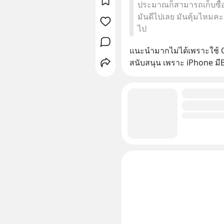
ประมาณก็สามารถเก็บซื้อไ
มันดีไปเลย มันคุ้มไหมคะ 
ไป
แนะนำมากไม่ได้เพราะใช้ OP
สนับสนุน เพราะ iPhone มีBr