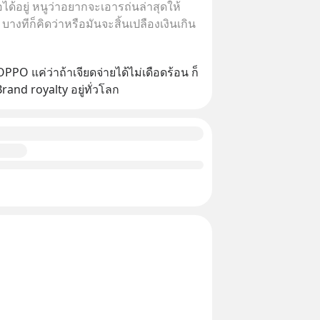
ด้อยู่ หนูว่าอยากจะเอารถ่นล่าสุดให้
บางทีก็คิดว่าหรือมันจะสิ้นเปลืองเงินเกิน
PO แค่ว่าถ้าเจียดจ่ายได้ไม่เดือดร้อน ก็
and royalty อยู่ทั่วโลก