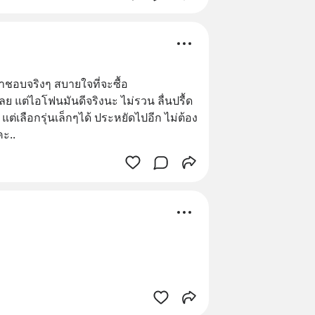
ราชอบจริงๆ สบายใจที่จะซื้อ
ย แต่ไอโฟนมันดีจริงนะ ไม่รวน ลื่นปรื้ด 
แต่เลือกรุ่นเล็กๆได้ ประหยัดไปอีก ไม่ต้อง
ะ..