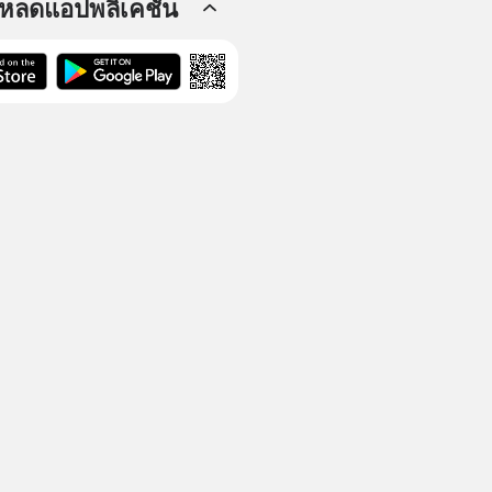
โหลดแอปพลิเคชัน