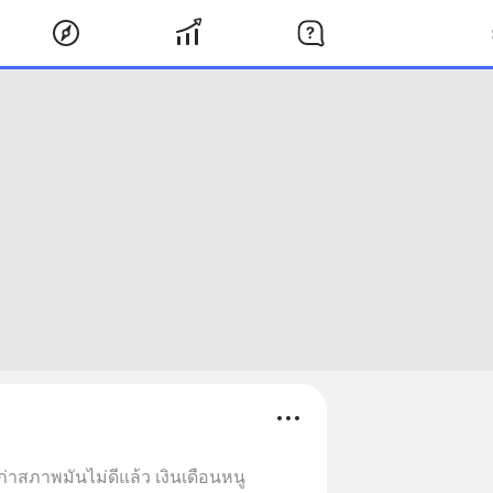
ก่าสภาพมันไม่ดีแล้ว เงินเดือนหนู