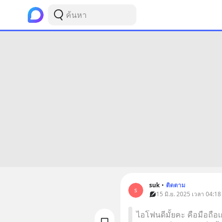
suk
•
ติดตาม
s
15 มิ.ย. 2025 เวลา 04:18
ไอโฟนดีมั้ยคะ คือมือถือเ