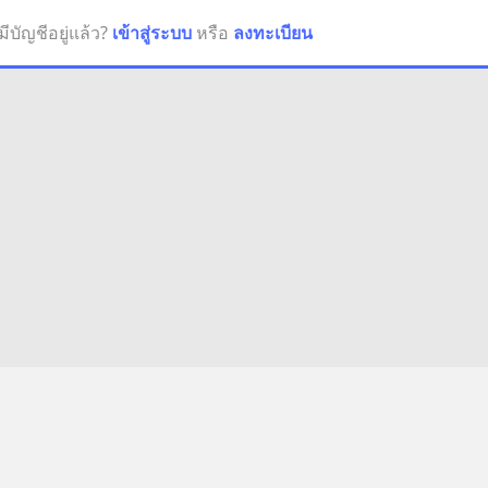
มีบัญชีอยู่แล้ว?
เข้าสู่ระบบ
หรือ
ลงทะเบียน