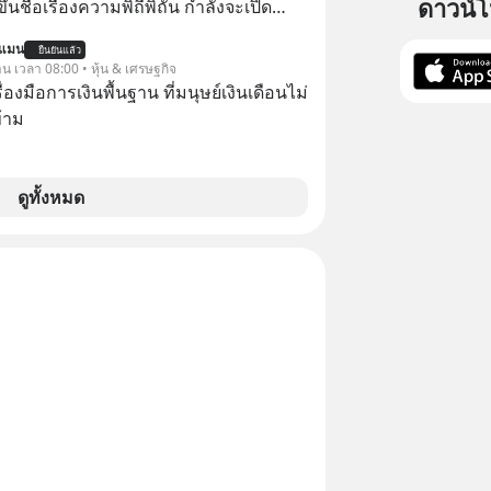
ดาวน์
ขึ้นชื่อเรื่องความพิถีพิถัน กำลังจะเปิด
นประเทศไทย ที่ Central Park
นแมน
ยืนยันแล้ว
าน เวลา 08:00 • หุ้น & เศรษฐกิจ
ครื่องมือการเงินพื้นฐาน ที่มนุษย์เงินเดือนไม่
้าม
ดูทั้งหมด