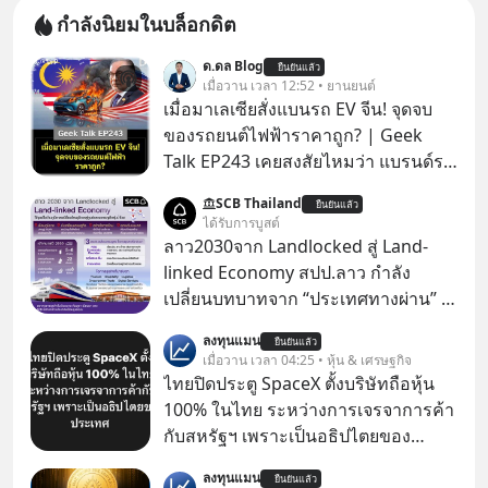
กำลังนิยมในบล็อกดิต
ด.ดล Blog
ยืนยันแล้ว
เมื่อวาน เวลา 12:52 • ยานยนต์
เมื่อมาเลเซียสั่งแบนรถ EV จีน! จุดจบ
ของรถยนต์ไฟฟ้าราคาถูก? | Geek
Talk EP243 เคยสงสัยไหมว่า แบรนด์รถ
EV จากจีนที่กำลังบุกตีตลาดทั่วโลกจน
SCB Thailand
ยืนยันแล้ว
ราบคาบ จะถูกสกัดดาวรุ่งจนต้องเบรก
ได้รับการบูสต์
หัวทิ่มได้อย่างไร? นี่คือเรื่องจริงที่เพิ่ง
ลาว2030จาก Landlocked สู่ Land-
เกิดขึ้นในมาเลเซีย เมื่อรัฐบาลประกาศ
linked Economy สปป.ลาว กำลัง
งัด “กฎเหล็ก” สั่งบล็อกการนำเข้ารถ EV
เปลี่ยนบทบาทจาก “ประเทศทางผ่าน” สู่
ราคาถูกจากจีนแบบสายฟ้าแลบ ตั้ง
“ศูนย์กลางเศรษฐกิจและโลจิสติกส์”
ลงทุนแมน
กำแพงราคานำเข้าขั้นต่ำสูงถึง 1.7 ล้าน
ยืนยันแล้ว
ของอนุภูมิภาคลุ่มแม่น้ำโขง
เมื่อวาน เวลา 04:25 • หุ้น & เศรษฐกิจ
บาท! งานนี้ทำเอาค่ายยักษ์ใหญ่อย่าง
ไทยปิดประตู SpaceX ตั้งบริษัทถือหุ้น
BYD ที่เคยกวาดเรียบยอดขายถึงกับ
100% ในไทย ระหว่างการเจรจาการค้า
สะดุดไปไม่เป็น แต่เบื้องหลังมาตรการ
กับสหรัฐฯ เพราะเป็นอธิปไตยของ
สุดโต่งนี้ ไม่ใช่แค่การกีดกันทางการค้า
ประเทศ Bloomberg รายงาน ไทย
ธรรมดา แต่มันคือแผนอุ้มชูแบรนด์แห่ง
ลงทุนแมน
ยืนยันแล้ว