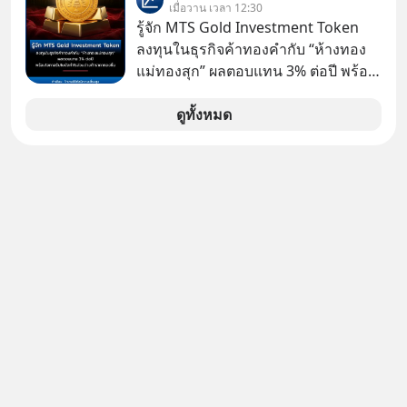
ประกาศจุดยืนชัดเจนว่า จะไม่อนุญาต
เมื่อวาน เวลา 12:30
ชาติอย่าง Proton เพื่อรักษาตำแหน่ง
ให้บริษัทสหรัฐฯ ตั้งบริษัทโทรคมนาคม
รู้จัก MTS Gold Investment Token
งานนับแสนชีวิตในประเทศ ค่ายรถจีน
ดาวเทียมที่ถือหุ้น 100% โดยชาวต่าง
ลงทุนในธุรกิจค้าทองคำกับ “ห้างทอง
จะแก้เกมหมากกระดานนี้อย่างไร? และ
ชาติ ในระหว่างการเจรจาการค้ากับ
แม่ทองสุก” ผลตอบแทน 3% ต่อปี พร้อม
ทำไมเรื่องนี้ถึงสั่นสะเทือนวงการยาน
รัฐบาลสหรัฐ โดยให้เหตุผลว่าเป็น
โอกาสรับโบนัสกำไรส่วนต่างถ้าราคา
ยนต์ทั้งภูมิภาค? เราจะพาไปเจาะลึก
ประเด็นด้านอธิปไตยของประเทศ
ทองขึ้น / ลงทุนแมนจะเล่าให้ฟัง x MTS
ดูทั้งหมด
เบื้องหลังสงคราม EV สุดเดือดนี้กัน
Gold Group กลุ่ม MTS Gold หรือห้าง
เลือกฟังกันได้เลยนะครับ อย่าลืมกด
ทองแม่ทองสุก อยู่ในธุรกิจทองคำมา
Follow ติดตาม PodCast ช่อง Geek
นานกว่า 74 ปี ปัจจุบันนับเป็นกลุ่มธุรกิจ
Forever’s Podcast ของผมกันด้วยนะ
ทองคำที่ใหญ่เป็นอันดับ 2 ของไทย ที่มี
ครับ 🎧 ฟังผ่าน Spotify :
รายได้รวม 3.5 ล้านล้านบาทในปี 2568
https://tinyurl.com/mwh8t5ev 🎧
ฟังผ่าน Apple Podcast :
https://apple.co/2lEqPPg 🎧 ฟังผ่าน
Podbean :
https://tinyurl.com/8zszdwvp 🎧 ฟัง
ผ่าน Youtube :
https://youtu.be/eFpt6XJzLu0 The
original article appeared here
https://www.tharadhol.com/geek-