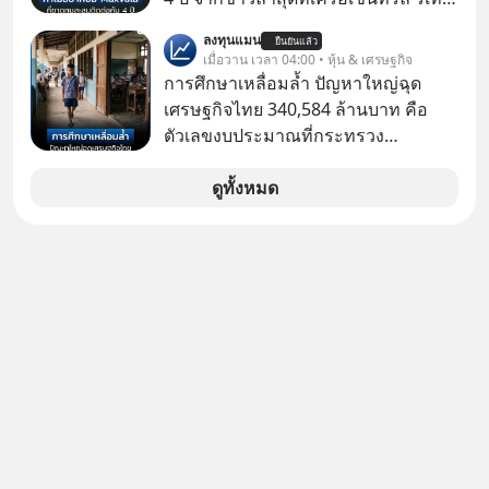
ยั่งยืน #CyberSecurity #ป้าเก๋า
หรือ CRC เจ้าของ Tops ประกาศซื้อซู
ลงทุนแมน
#FraudEducation #FinancialLiteracy
ยืนยันแล้ว
เปอร์มาร์เก็ต MaxValu ในประเทศไทย
เมื่อวาน เวลา 04:00 • หุ้น & เศรษฐกิจ
#DigitalBankWithHumanTouch
ที่มีอยู่ทั้งหมด 30 สาขา และจะเปลี่ยน
การศึกษาเหลื่อมล้ำ ปัญหาใหญ่ฉุด
MaxValu เป็นแบรนด์ Tops ทั้งหมด
เศรษฐกิจไทย 340,584 ล้านบาท คือ
ตัวเลขงบประมาณที่กระทรวง
ศึกษาธิการ ได้รับจัดสรรในงบประมาณ
รายจ่ายประจำปี 2568 ซึ่งมากที่สุดเป็น
ดูทั้งหมด
อันดับ 2 รองจากกระทรวงการคลัง