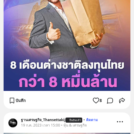
บันทึก
8
ฐานเศรษฐกิจ_Thansettakij
•
ติดตาม
ยืนยันแล้ว
19 ก.ค. 2023 เวลา 15:00 • หุ้น & เศรษฐกิจ