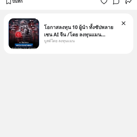
บันทึก
โอกาสลงทุน 10 ผู้นำ ทั้งซัปพลาย
เชน AI จีน /โดย ลงทุนแมน
บูสต์โดย ลงทุนแมน
✅ลงทุนตรง คัด 10 ผู้นำเน้น ๆ ใน
ธีม AI จีน ✅คัดเลือกหุ้นใหม่ 9 ตัว
เข้ากองทุน ✅ร่วมเป็นเจ้าของผู้นำ
AI จีน ตั้งแต่โรงงานผลิตชิป หน่วย
ความจำ โมเดล