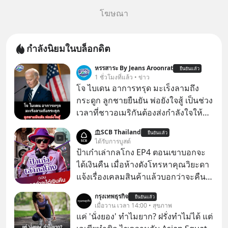
โฆษณา
กำลังนิยมในบล็อกดิต
หรรสาระ By Jeans Aroonrat
ยืนยันแล้ว
1 ชั่วโมงที่แล้ว • ข่าว
โจ ไบเดน อาการทรุด มะเร็งลามถึง
กระดูก ลูกชายยืนยัน พ่อยังใจสู้ เป็นช่วง
เวลาที่ชาวอเมริกันต้องส่งกำลังใจให้กับ
โจ ไบเดน อดีตผู้นำสหรัฐในวัย 83 ปี ที่
SCB Thailand
ยืนยันแล้ว
ตอนนี้กำลังต่อสู้กับโรคมะเร็งอย่างหนัก
ได้รับการบูสต์
ล่าสุด ฮันเตอร์ ไบเดน ลูกชายได้ออกมา
ป้าเก๋าเล่ากลโกง EP4 ตอนเขาบอกจะ
เปิดเผยอาการของพ่อว่า "น่าเป็นห่วง
ได้เงินคืน เมื่อห้างดังโทรหาคุณวิยะดา
อย่างมาก" เนื่องจากมะเร็งได้ลุกลามไป
แจ้งเรื่องเคลมสินค้าแล้วบอกว่าจะคืน
ยังกระดูก และอวัยวะอื่นของร่างกาย ที่
เงิน คุณวิยะดาจะได้เงินจริง หรือเป็น
กรุงเทพธุรกิจ
สร้างความเจ็บปวดทรมานอย่างรุนแรง
ยืนยันแล้ว
เรื่องจ้อจี้ หาคำตอบได้ที่ “ป้าเก๋าเล่ากล
เมื่อวาน เวลา 14:00 • สุขภาพ
แต่ยืนยันว่า โจ ไบเดน พ่อของเขายังใจ
โกง” EP4 ตอน “เขาบอกว่าจะได้เงิน
แค่ 'นั่งยอง' ทำไมยาก? ฝรั่งทำไม่ได้ แต่
สู้ เพื่อรักษาอาการป่วยของตนอย่างเต็ม
คืน” #ป้าเก๋าเล่ากลโกง #แก้เกมกลโกง