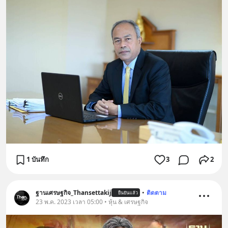
1 บันทึก
3
2
ฐานเศรษฐกิจ_Thansettakij
•
ติดตาม
ยืนยันแล้ว
23 พ.ค. 2023 เวลา 05:00 • หุ้น & เศรษฐกิจ