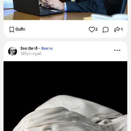
บันทึก
2
1
อิจฉาอิตาลี
•
ติดตาม
ได้รับการบูสต์