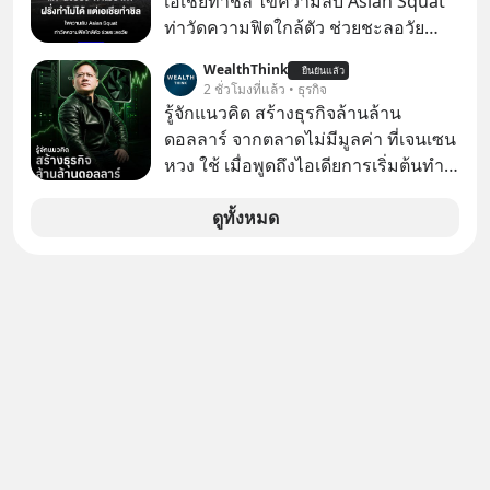
เอเชียทำชิล ไขความลับ Asian Squat
ที่
#อยู่อย่างยั่งยืน #Cybersecurity #เตือน
ท่าวัดความฟิตใกล้ตัว ช่วยชะลอวัย
ภัยออนไลน์
หลายคนอาจเคยเห็นคลิปไวรัลของชาว
WealthThink
ยืนยันแล้ว
ต่างชาติที่พยายามทำ “Asian Squat”
2 ชั่วโมงที่แล้ว • ธุรกิจ
หรือการนั่งยองแบบคนเอเชีย แต่สุดท้าย
รู้จักแนวคิด สร้างธุรกิจล้านล้าน
ก็เสียการทรงตัว ล้มหงายหลัง หรือไม่ก็
ดอลลาร์ จากตลาดไม่มีมูลค่า ที่เจนเซน
ต้องยกส้นเท้าขึ้น เพราะไม่สามารถนั่ง
หวง ใช้ เมื่อพูดถึงไอเดียการเริ่มต้นทำ
ค้างในท่านั้นได้
ธุรกิจ หลายคนก็คงมองว่าควรเริ่มต้น
ทำธุรกิจที่อยู่ในตลาดใหญ่ ๆ ที่ต้องมี
ดูทั้งหมด
ลูกค้า พร้อมขายได้ทันที