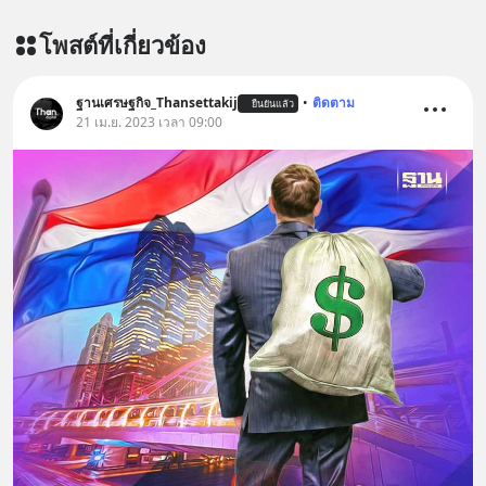
โพสต์ที่เกี่ยวข้อง
ฐานเศรษฐกิจ_Thansettakij
•
ติดตาม
ยืนยันแล้ว
21 เม.ย. 2023 เวลา 09:00