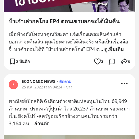
ป้าเก๋าเล่ากลโกง EP4 ตอนเขาบอกจะได้เงินคืน
เมื่อห้างดังโทรหาคุณวิยะดา แจ้งเรื่องเคลมสินค้าแล้ว
บอกว่าจะคืนเงิน คุณวิยะดาจะได้เงินจริง หรือเป็นเรื่องจ้อ
จี้  หาคำตอบได้ที่ “ป้าเก๋าเล่ากลโกง” EP4 ต
... 
ดูเพิ่มเติม
2 บันทึก
3
6
ECONOMIC NEWS
•
ติดตาม
E
25 ก.ค. 2022 เวลา 04:24 • ข่าว
พาณิชย์เปิดสถิติ 6 เดือนต่างชาติแห่ลงทุนในไทย 69,949 
ล้านบาท  ประเทศญี่ปุ่นนำโด่ง 26,237 ล้านบาท รองลงมา
เป็น สิงคโปร์ -สหรัฐอเมริกาจ้างงานคนไทยรวมกว่า 
3,164 คน
... 
อ่านต่อ