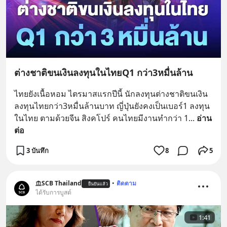
ต่างชาติขนเงินลงทุนในไทยQ1 กว่า3หมื่นล้าน
ไทยยังเนื้อหอม ไตรมาสแรกปีนี้ นักลงทุนต่างชาติขนเงิน
ลงทุนไทยกว่า3หมื่นล้านบาท ญี่ปุ่นยังคงเป็นเบอร์1 ลงทุน
ในไทย ตามด้วยจีน สิงคโปร์ คนไทยมีงานทำกว่า 1
... 
อ่าน
ต่อ
3 บันทึก
8
5
SCB Thailand
•
ติดตาม
ยืนยันแล้ว
ได้รับการบูสต์
1:41