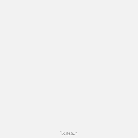
โฆษณา