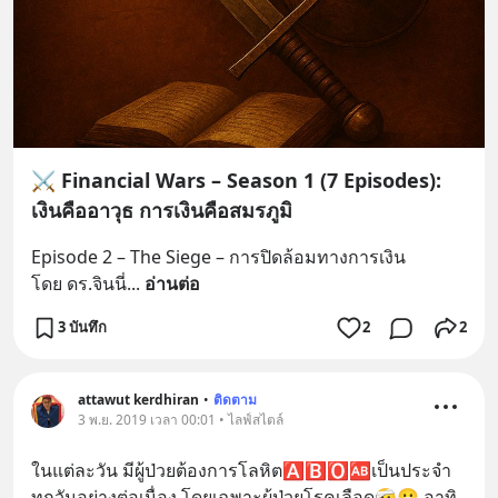
⚔️ Financial Wars – Season 1 (7 Episodes):
เงินคืออาวุธ การเงินคือสมรภูมิ
Episode 2 – The Siege – การปิดล้อมทางการเงิน
โดย ดร.จินนี่
... 
อ่านต่อ
3 บันทึก
2
2
attawut​ kerdhiran
•
ติดตาม
3 พ.ย. 2019 เวลา 00:01 • ไลฟ์สไตล์
ในแต่ละวัน มีผู้ป่วยต้องการโลหิต🅰️🅱️🅾️🆎️เป็นประจำ
ทุกวันอย่างต่อเนื่อง โดยเฉพาะผู้ป่วยโรคเลือด🤕😷 อาทิ 