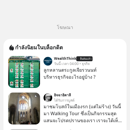
โฆษณา
กำลังนิยมในบล็อกดิต
WealthThink
ยืนยันแล้ว
วันนี้ เวลา 04:00 • ธุรกิจ
ลูกหลานตระกูลเจียรวนนท์
บริหารธุรกิจอะไรอยู่บ้าง ?
อิจฉาอิตาลี
ได้รับการบูสต์
มาชมโบสถ์ในเมืองรก (แต่ไม่ร้าง) วันนี้
มา Walking Tour ซึ่งเป็นกิจกรรมสุด
แสนจะโปรดปรานของเรา เราจะได้เห็น
เนเปิลแบบที่มันเป็นทั้งวัน