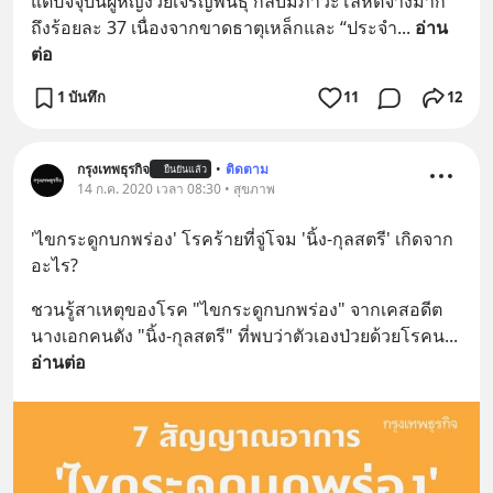
แต่ปัจจุบันผู้หญิงวัยเจริญพันธุ์ กลับมีภาวะโลหิตจางมาก
ถึงร้อยละ 37 เนื่องจากขาดธาตุเหล็กและ “ประจำ
... 
อ่าน
ต่อ
1 บันทึก
11
12
กรุงเทพธุรกิจ
•
ติดตาม
ยืนยันแล้ว
14 ก.ค. 2020 เวลา 08:30 • สุขภาพ
'ไขกระดูกบกพร่อง' โรคร้ายที่จู่โจม 'นิ้ง-กุลสตรี' เกิดจาก
อะไร?
ชวนรู้สาเหตุของโรค "ไขกระดูกบกพร่อง" จากเคสอดีต
นางเอกคนดัง "นิ้ง-กุลสตรี" ที่พบว่าตัวเองป่วยด้วยโรคน
... 
อ่านต่อ