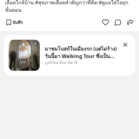
เลือดใกล้บ้าน #สุขภาพเลือดสำคัญกว่าที่คิด #ดูแลใส่ใจทุก
ขั้นตอน
บันทึก
มาชมโบสถ์ในเมืองรก (แต่ไม่ร้าง)
วันนี้มา Walking Tour ซึ่งเป็น
บูสต์โดย อิจฉาอิตาลี
กิจกรรมสุดแสนจะโปรดปรานของ
เรา เราจะได้เห็นเนเปิลแบบที่มัน
เป็นทั้งวัน