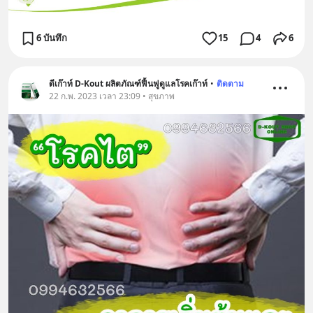
6 บันทึก
15
4
6
ดีเก๊าท์ D-Kout ผลิตภัณฑ์ฟื้นฟูดูแลโรคเก๊าท์
•
ติดตาม
22 ก.พ. 2023 เวลา 23:09 • สุขภาพ