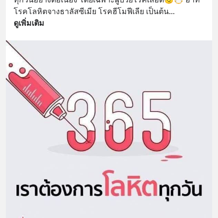
โรคโลหิตจางธาลัสซีเมีย โรคฮีโมฟีเลีย เป็นต้น
... 
ดูเพิ่มเติม