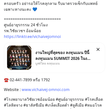
ครอบครัว อย่ารอให้โรคลุกลาม รีบมาตรวจเช็กกับแพทย์
เฉพาะทางนะคะ 💙
==========================
ศูนย์อายุรกรรม 24 ชั่วโมง
รพ.วิชัยเวชฯ อ้อมน้อย
https://linktr.ee/vichaivejomnoi
งานใหญ่ที่สุดของ ลงทุนแมน ปีนี้
ลงทุนแมน SUMMIT 2026 ในงาน
บูสต์โดย ลงทุนแมน
นี้จะมีเจ้าของธุรกิจ Dr.PONG,
หมึกกรุบ, Srichand, Jones’
Salad, LA GLACE, Fastwork,
☎️ 02-441-7899 หรือ 1792
MizuMi, KARMART, อิชิตัน มา
แชร์ความรู้การสร้างธุรกิจ
Website : 
www.vichaivej-omnoi.com
#โรงพยาบาลวิชัยเวชอ้อมน้อย #ศูนย์อายุรกรรม #โรคเลือด 
#โลหิตจาง #ธาลัสซีเมีย #เกล็ดเลือดต่ำ #ลูคีเมีย #หมอโรค