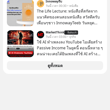
Innowayถีบ
วันนี้ เวลา 00:30 • หนังสือ
The Life Lecture: หนังสือที่สกัดจาก
แนวคิดของคนสอนหนังสือ สวัสดีครับ
เพื่อนๆชาว InnowayTeeb วันหยุด
สบายๆ วันนี้แอดเพิ่งจะอ่านหนังสือที่น่า
MarketThink
ยืนยันแล้ว
สนใจจบแล้วเกิดคำถามว่า
วันนี้ เวลา 03:00 • ธุรกิจ
ใช้ AI ทำเพลงลง YouTube ไอเดียสร้าง
Passive Income ในยุคนี้ ตอนนี้หลาย ๆ
คนน่าจะเคยได้ยินเพลงที่ใช้ AI สร้าง
ผ่านหูกันมาบ้าง เช่น เพลง “ไม่มีใคร
รู้ตัวเรา” จากช่องชื่อว่า UNHEARD
ดูทั้งหมด
MUSIC ที่ตอนนี้มียอดรับชมกว่า 26
ล้านครั้งแล้ว