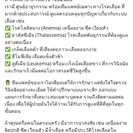
เรามี ศูนย์อายุรกรรม พร้อมทีมแพทย์เฉพาะทางโรคเลือด ที่
มากด้วยประสบการณ์ ดูแลครอบคลุมทุกปัญหาเกี่ยวกับระบบ
เลือด เช่น
✅ โรคโลหิตจาง (Anemia) เหนื่อยง่าย ซีด เวียนหัว
✅ ธาลัสซีเมีย (Thalassemia) โรคเลือดพันธุกรรมที่ต้องดูแล
อย่างต่อเนื่อง
✅ เกล็ดเลือดต่ำ ที่เสี่ยงต่อภาวะเลือดออกง่าย
✅ ฮีโมฟีเลีย เลือดแข็งตัวช้า
✅ ลูคีเมีย (Leukemia) หรือมะเร็งเม็ดเลือดขาว ที่การวินิจฉัย
และรักษาเร็วมีผลต่อโอกาสรอดชีวิตสูงขึ้น
👩‍⚕️ ทีมแพทย์ของเราไม่เพียงแต่ให้การรักษา แต่ยังใส่ใจตรวจ
วินิจฉัยอย่างละเอียด ให้คำปรึกษาแบบเจาะลึก ออกแบบ
แผนการรักษาที่เหมาะสมเฉพาะบุคคล รวมถึงติดตามผลต่อ
เนื่อง เพื่อให้ผู้ป่วยมั่นใจได้ว่าจะได้รับการดูแลที่ดีที่สุดในทุก
ขั้นตอน
ถ้าคุณหรือคนในครอบครัว มีอาการน่าสงสัย เช่น เหนื่อยง่าย
ผิดปกติ ซีด เวียนหัว มีจ้ำเลือด หรือมีประวัติโรคเลือดใน