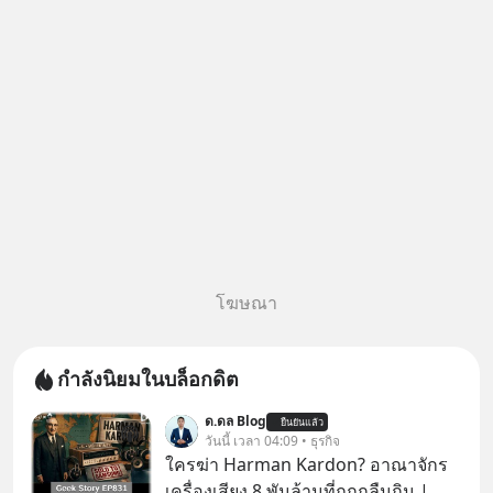
กฎหมายไทยไม่ได้กำหนดไว้แบบ
นั้น
โฆษณา
กำลังนิยมในบล็อกดิต
ด.ดล Blog
ยืนยันแล้ว
วันนี้ เวลา 04:09 • ธุรกิจ
ใครฆ่า Harman Kardon? อาณาจักร
เครื่องเสียง 8 พันล้านที่ถูกกลืนกิน |