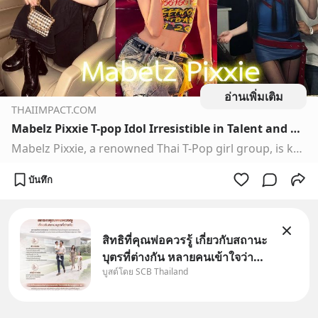
อ่านเพิ่มเติม
THAIIMPACT.COM
Mabelz Pixxie T-pop Idol Irresistible in Talent and Charm - Thai Impact, Soft Power Thai, Vibe, Culture, Journey and Experience
Mabelz Pixxie, a renowned Thai T-Pop girl group, is known for her versatile talents, lively personality, and irresistible charm
บันทึก
สิทธิที่คุณพ่อควรรู้ เกี่ยวกับสถานะ
บุตรที่ต่างกัน หลายคนเข้าใจว่า
บูสต์โดย SCB Thailand
"เมื่อเป็นลูกของพ่อและแม่ ก็ย่อม
เป็นบุตรชอบด้วยกฎหมายของทั้ง
สองฝ่าย" แต่ในความเป็นจริง