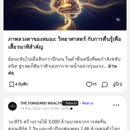
ภาพลวงตาของสมอง: วิทยาศาสตร์ กับการตื่นรู้เพื่อ
เสี้ยวนาทีสำคัญ
ย้อนกลับไปเมื่อสิบกว่าปีก่อน ในค่ำคืนหนึ่งที่ผมกำลังหลับ
สนิท จู่ๆ ผมก็ฝันว่าตัวเองกระหายน้ำอย่างรุนแรง
... 
อ่าน
ต่อ
4 บันทึก
11
2
THE STANDARD WEALTH
•
ติดตาม
ยืนยันแล้ว
16 มี.ค. 2022 เวลา 10:00 • ธุรกิจ
วง BTS สร้างรายได้ 3,000 ล้านบาทจากการสตรีม
คอนเสิร์ต 3 วัน และเข้าถึงแฟนเพลง 2.46 ล้านคนทั่วโลก