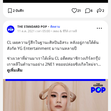
2 บันทึก
21
6
2
THE STANDARD POP
•
ติดตาม
11 ต.ค. 2021 เวลา 05:00 • เพลง & ซีรีส์ เกาหลี
CL เผยความรู้สึกในฐานะศิลปินอิสระ หลังอยู่ภายใต้ต้น
สังกัด YG Entertainment มานานหลายปี
ช่วงเวลาที่ผ่านมาเราได้เห็น CL อดีตสมาชิกวงเกิร์ลกรุ๊ป
เกาหลีในตำนานอย่าง 2NE1 ทยอยปล่อยซิงเกิลใหม่จา
... 
ดูเพิ่มเติม