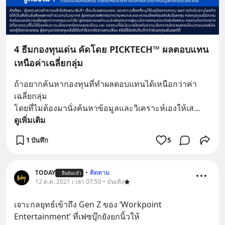
4 ธีมกองทุนเด่น คัดโดย PICKTECH™ ผลตอบแทน
เหนือค่าเฉลี่ยกลุ่ม
ถ้าอยากค้นหากองทุนที่ทำผลตอบแทนได้เหนือกว่าค่า
เฉลี่ยกลุ่ม 
โดยที่ไม่ต้องมานั่งค้นหาข้อมูลและวิเคราะห์เองให้เส
... 
ดูเพิ่มเติม
1 บันทึก
5
TODAY
•
ติดตาม
ยืนยันแล้ว
12 ต.ค. 2021 เวลา 07:50 • บันเทิง
เจาะกลยุทธ์เข้าถึง Gen Z ของ ‘Workpoint 
Entertainment’ ที่เฟซบุ๊กยังยกนิ้วให้