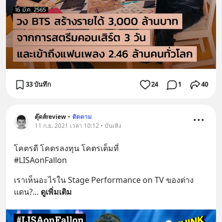
33 บันทึก
24
1
40
ตุ๊ดส์review
•
ติดตาม
11 ก.ย. 2021 เวลา 10:12 • บันเทิง
โคตรดี โคตรลงทุน โคตรเต็มที่
#LISAonFallon
เราเห็นอะไรใน Stage Performance on TV ของต่าง
แดน?
... 
ดูเพิ่มเติม