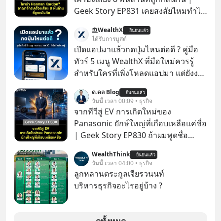
Geek Story EP831 เคยสงสัยไหมทำไม
หูฟัง AKG ถึงกลายเป็นแค่ของแถมใน
WealthX
ยืนยันแล้ว
กล่องมือถือ? หรือลำโพง JBL ถึงวางขาย
ได้รับการบูสต์
เกลื่อนตามห้างทั่วไป? ทั้งที่จริง ๆ แล้ว
เปิดแอปมาแล้วกดปุ่มไหนต่อดี ? คู่มือ
ชื่อเหล่านี้คือ “ตำนาน” ระดับเทพที่นัก
ทัวร์ 5 เมนู WealthX ที่มือใหม่ควรรู้
เล่นเครื่องเสียงยุคก่อนยอมจ่ายเงินหลัก
สำหรับใครที่เพิ่งโหลดแอปมา แต่ยังงง
แสนเพื่อครอบครอง แต่เบื้องหลังความ
ๆ ไม่รู้ว่าต้องกดปุ่มไหนต่อ อ่านโพสต์นี้
ด.ดล Blog
แมสนี้ มีโศกนาฏกรรมของโลกธุรกิจ
ยืนยันแล้ว
เลย WealthX จะขอพาไปทัวร์ 5 เมนู
วันนี้ เวลา 00:09 • ธุรกิจ
ซ่อนอยู่ อาณาจักรเครื่องเสียงที่ยิ่งใหญ่
หลัก ที่จะทำให้คุณใช้งานแอปเป็นได้ใน
จากทีวีสู่ EV การเกิดใหม่ของ
ที่สุดบนโลก ถูกกว้านซื้อไปด้วยมูลค่า 8
ทันที
Panasonic ยักษ์ใหญ่ที่เกือบเหลือแค่ชื่อ
พันล้านดอลลาร์โดย Samsung และสิ่ง
| Geek Story EP830 ถ้าผมพูดชื่อ
ที่เจ็บปวดที่สุดคือ ยักษ์ใหญ่จาก
Panasoni คุณนึกถึงอะไร? ทีวี, ตู้เย็น,
เกาหลีใต้ไม่ได้ซื้อเพราะหลงใหลใน
WealthThink
ยืนยันแล้ว
ถ่านไฟฉาย? ถ้าคุณยังคิดแบบนั้น แสดง
วันนี้ เวลา 04:00 • ธุรกิจ
เสียงเพลง แต่ซื้อเพื่อเป็นทางลัดเอา
ว่าคุณกำลังพลาดเรื่องราวการ
ลูกหลานตระกูลเจียรวนนท์
เทคโนโลยีไปใส่ในหน้าปัดรถยนต์
‘Rebranding’ ที่ดุเดือดที่สุดใน
บริหารธุรกิจอะไรอยู่บ้าง ?
อัจฉริยะ จากจุดสูงสุดของศิลปะแห่ง
ประวัติศาสตร์ญี่ปุ่น! รู้หรือไม่ว่า ในวันที่
เสียงดนตรี ทำไมถึงจบลงด้วยการเป็น
พวกเขาขาดทุนย่อยยับเกือบ 3 แสนล้าน
แค่บรรทัดหนึ่งในบัญชีทรัพย์สินของ
บาท Panasonic ตัดสินใจหักดิบ ทิ้ง