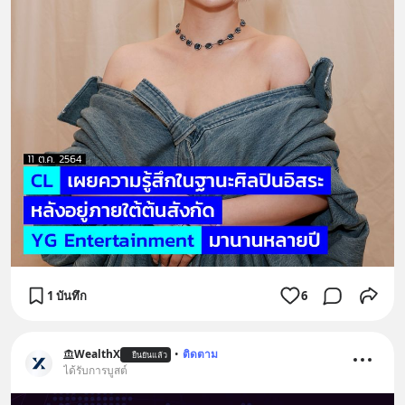
1 บันทึก
6
WealthX
•
ติดตาม
ยืนยันแล้ว
ได้รับการบูสต์