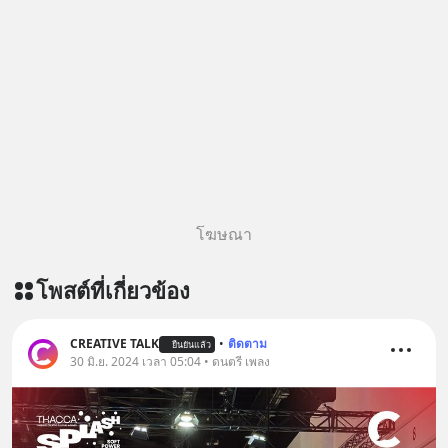
story-ep830-the-rebirth-of-
รับสิทธิ์ทดลองเรียนฟรี! กับ Inspire
panasonic/ ติดตามสาระดี ๆ อัพเดททุก
English ที่นี่ : inspire-
วันผ่าน Line OA ด.ดล Blog คลิกเลย -->
english.in.th/event/inspire-english-
https://lin.ee/aMEkyNA
x-ด-ดล-blog-mrtharadhol-แคมเปญ
========================= 📣
พิเศษ/ ติดต่อสอบถามคอร์สเรียนเพิ่ม
สนับสนุนโดย 📣
เติม Line : https://lin.ee/uaQvU5C
=========================
#เรียนรู้ผ่านการใช้จริง #มากกว่าการ
เครียด หลับยาก ผมอยากแนะนำ
เรียนภาษา #InspireEnglish
ผลิตภัณฑ์เสริมอาหาร Diip CBD ช่วย
บรรเทาความเครียด ลดความวิตกกังวล
โฆษณา
เพิ่มการผ่อนคลาย ซึ่งช่วยให้การนอน
หลับมีประสิทธิภาพมากยิ่งขึ้น 📍 สนใจ
โพสต์ที่เกี่ยวข้อง
สั่งซื้อสินค้า Diip CBD 💬 LINE :
@diipgeek 🔗 หรือกดลิงก์
https://lin.ee/U91Fzyz
CREATIVE TALK
•
ติดตาม
ยืนยันแล้ว
30 มิ.ย. 2024 เวลา 05:04 • ดนตรี เพลง