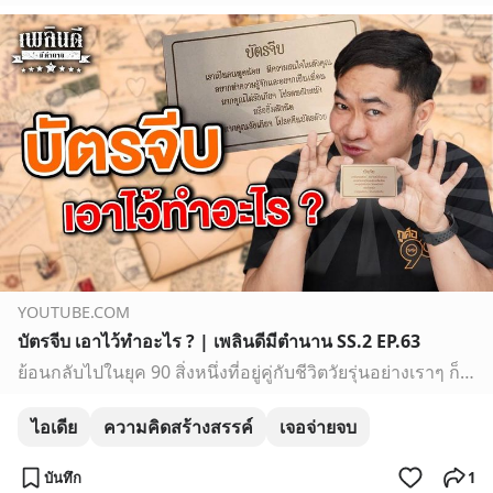
YOUTUBE.COM
บัตรจีบ เอาไว้ทำอะไร ? | เพลินดีมีตำนาน SS.2 EP.63
ย้อนกลับไปในยุค 90 สิ่งหนึ่งที่อยู่คู่กับชีวิตวัยรุ่นอย่างเราๆ ก็คือ เรื่องความรัก และสิ่งที่ตามมาในประเด็นนี้ก็คือ การจีบกัน ซึ่งผมเชื่อว่า หลายๆ คนก็น่าจะม…
ไอเดีย
ความคิดสร้างสรรค์
เจอจ่ายจบ
บันทึก
1