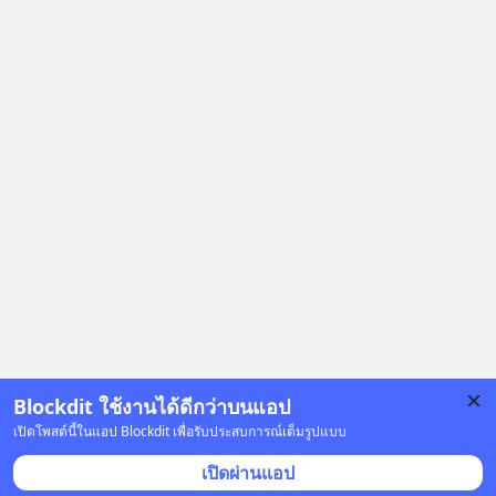
#RayDalio #สรุปบทเรียน #การเงินการ
ลงทุน #MissionToTheMoon
#MissionToTheMoonPodcast
Blockdit ใช้งานได้ดีกว่าบนแอป
เปิดโพสต์นี้ในแอป Blockdit เพื่อรับประสบการณ์เต็มรูปแบบ
โฆษณา
เปิดผ่านแอป