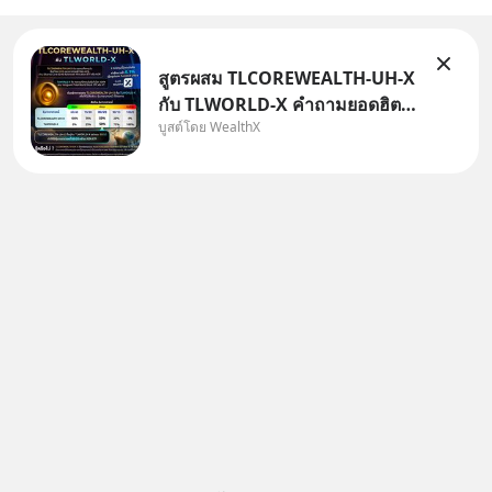
สูตรผสม TLCOREWEALTH-UH-X
กับ TLWORLD-X คำถามยอดฮิตที่
บูสต์โดย WealthX
คนใช้ WealthX ถามเข้ามา