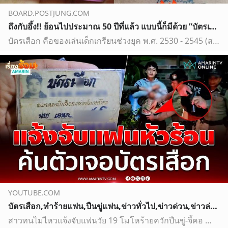
BOARD.POSTJUNG.COM
ถึงกับอึ้ง!! ย้อนไปประมาณ 50 ปีที่แล้ว แบบนี้ก็มีด้วย ”บัตรเสือก”
บัตรเสือก คือของเล่นเด็กเกรียนช่วงยุค พ.ศ. 2530 - 2545 (สมัยนั้นคำว่าเกรียนยังมิได้ถูกบัญญัติแต่อย่างได้) สนนราคา 10 บาท ซึ่งในสมัยนั้นเงิน 10 บาทซื้ออาห…
YOUTUBE.COM
บัตรเสือก,ทำร้ายแฟน,ปืนขู่แฟน,ข่าวทั่วไป,ข่าวด่วน,ข่าวล่าสุด,ข่าววันนี้
สาวทนไม่ไหวแจ้งจับแฟนวัย 19 โมโหร้ายควักปืนขู่-จี้คอ ตำรวจตกใจค้นตัวเจอบัตรเสือก | เรื่องร้อนอมรินทร์#บัตรเสือก #ทำร้ายแฟน #ปืนขู่แฟน#ข่าวทั่วไป #ข่าวด่วน #ข…