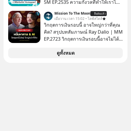
ตามกฎหมายภาษีของประเทศไทย
5M EP.2535 ความกังวลที่ทำให้เราไม่
กล้าตัดสินใจในเรื่องต่างๆ ทั้งเรื่องเล็ก
Mission To The Moon
ยืนยันแล้ว
เรื่องใหญ่ หรือแม้แต่เรื่องสำคัญของ
เมื่อวาน เวลา 15:02 • ไลฟ์สไตล์
ชีวิตเกิดจากการที่เรามี ‘อิสรภาพ’ และมี
วิกฤตการเงินรอบนี้ อาจใหญ่กว่าที่คุณ
ทางเลือกมากมาย ซึ่งเมื่อเทียบกับสัตว์
คิด? สรุปบทสัมภาษณ์ Ray Dalio | MM
แล้วก็จะเห็นความแตกต่างได้ชัดว่าเรา
EP.2723 วิกฤตการเงินรอบนี้อาจไม่ได้
มี ‘อำนาจ’ ในการเลือกและตัดสินใจ
เหมือนทุกครั้งที่เราเคยเจอ เมื่อ Ray
มากแค่ไหน แต่อิสรภาพ อำนาจ หรือ
Dalio ชายผู้เคยทำนายวิกฤตเศรษฐกิจ
ดูทั้งหมด
การได้มีสิทธิเลือกนี้กลับสร้างความ
มาแล้วหลายต่อหลายครั้ง ออกมาส่ง
กังวลให้กับเรา แล้วเราจะรับมือกับ
สัญญาณเตือนระเบิดเวลาลูกใหม่ที่
ความกังวลนี้อย่างไร? ติดตามได้ในพอด
กำลังก่อตัวขึ้น จาก "ระเบิดหนี้สิน
แคสต์ 5M EP. นี้ #goodtime
มหาศาล" ผสานเข้ากับ "ฟองสบู่กระแส
#5minutespodcast
AI" ที่ผู้คนกำลังแห่ไล่ราคาอย่างบ้าคลั่ง
#missiontothemoonpodcast
บทเรียนจากประวัติศาสตร์ 500 ปี บอก
อะไรเรา? ระเบียบโลกกำลังจะเปลี่ยน
มือไปในทิศทางไหน? และเราควรรับมือ
อย่างไรก่อนที่ทุกอย่างจะสายเกินไป?
ร่วมเจาะลึกบทวิเคราะห์และข้อคิดการ
เงินฉบับ Dalio กันได้ใน EP. นี้