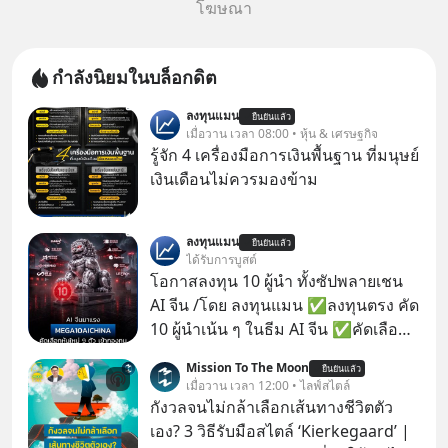
โฆษณา
กำลังนิยมในบล็อกดิต
ลงทุนแมน
ยืนยันแล้ว
เมื่อวาน เวลา 08:00 • หุ้น & เศรษฐกิจ
รู้จัก 4 เครื่องมือการเงินพื้นฐาน ที่มนุษย์
เงินเดือนไม่ควรมองข้าม
ลงทุนแมน
ยืนยันแล้ว
ได้รับการบูสต์
โอกาสลงทุน 10 ผู้นำ ทั้งซัปพลายเชน
AI จีน /โดย ลงทุนแมน ✅ลงทุนตรง คัด
10 ผู้นำเน้น ๆ ในธีม AI จีน ✅คัดเลือก
หุ้นใหม่ 9 ตัว เข้ากองทุน ✅ร่วมเป็น
Mission To The Moon
ยืนยันแล้ว
เจ้าของผู้นำ AI จีน ตั้งแต่โรงงานผลิตชิป
เมื่อวาน เวลา 12:00 • ไลฟ์สไตล์
หน่วยความจำ โมเดล AI ยันหุ่นยนต์
กังวลจนไม่กล้าเลือกเส้นทางชีวิตตัว
✅ได้การรับยกเว้นภาษี Capital Gain
เอง? 3 วิธีรับมือสไตล์ ‘Kierkegaard’ |