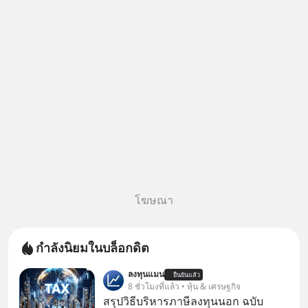
หรือสแกนคิวอาร์โค้ดทันที มาฟัง
“ป้าเก๋าเล่ากลโกง” เพื่อรู้ทันมุก
หลอกลวงในคราบ
โฆษณา
กำลังนิยมในบล็อกดิต
ลงทุนแมน
ยืนยันแล้ว
8 ชั่วโมงที่แล้ว • หุ้น & เศรษฐกิจ
สรุปวิธีบริหารภาษีลงทุนนอก ฉบับ