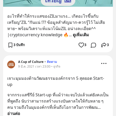
อะไรที่ทำให้กระแสของZILมาแรง… เกิดอะไรขึ้นกับ
เหรียญ”ZIL “กันแน่ !?? ข้อมูลสำคัญมาก-ควรรู้ไว้ ไม่เสีย
หาย~ พร้อมวิเคราะห์แนวโน้มZIL อน่างละเอียด^^ 
|cryptocurrency knowledge 🔥
... 
ดูเพิ่มเติม
3 บันทึก
3
3
A Cup of Culture
•
ติดตาม
9 มี.ค. 2021 เวลา 23:00 • ธุรกิจ
เจาะมุมมองด้านวัฒนธรรมองค์กรจาก 5 สุดยอด Start-
up
จากกระแสซีรีย์ Start-up ที่แม้ว่าจะจบไปแล้วแต่ยังคงเป็น
ที่พูดถึง นับว่าสามารถสร้างแรงบันดาลใจให้กับหลาย ๆ 
คน รวมถึงในมุมองค์กรที่เห็นถึงโอกาสในการพัฒน
... 
อ่านต่อ