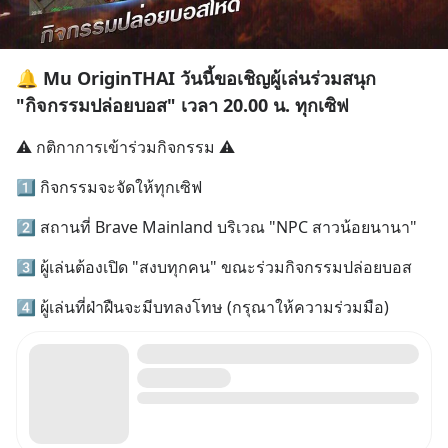
🔔 Mu OriginTHAI วันนี้ขอเชิญผู้เล่นร่วมสนุก
"กิจกรรมปล่อยบอส" เวลา 20.00 น. ทุกเซิฟ
⚠️ กติกาการเข้าร่วมกิจกรรม ⚠️
1⃣ กิจกรรมจะจัดให้ทุกเซิฟ
2⃣ สถานที่ Brave Mainland บริเวณ "NPC สาวน้อยนานา"
3⃣ ผู้เล่นต้องเปิด "สงบทุกคน" ขณะร่วมกิจกรรมปล่อยบอส
4⃣ ผู้เล่นที่ฝ่าฝืนจะมีบทลงโทษ (กรุณาให้ความร่วมมือ)