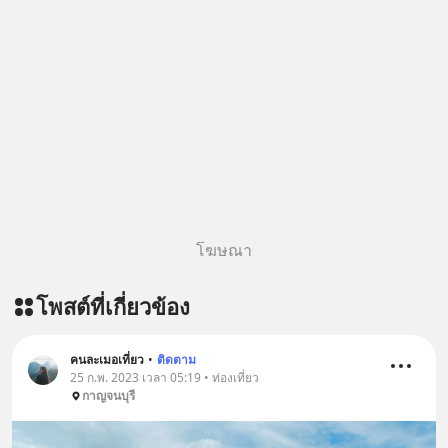
https://tinyurl.com/3yma5h3e 🎧
ฟังผ่าน Apple Podcast :
https://apple.co/2lEqPPg 🎧 ฟังผ่าน
Podbean :
https://tinyurl.com/4kurcs6x 🎧 ฟัง
ผ่าน Youtube :
https://youtu.be/W2U60tbaMqM
The original article appeared here
https://www.tharadhol.com/geek-
story-ep827-is-a-colony-on-mars-
real/ ติดตามสาระดี ๆ อัพเดททุกวันผ่าน
โฆษณา
Line OA ด.ดล Blog คลิกเลย -->
https://lin.ee/aMEkyNA
โพสต์ที่เกี่ยวข้อง
========================= 📣
สนับสนุนโดย 📣
=========================
คนละเมอเที่ยว
•
ติดตาม
25 ก.พ. 2023 เวลา 05:19 • ท่องเที่ยว
เครียด หลับยาก ผมอยากแนะนำ
กาญจนบุรี
ผลิตภัณฑ์เสริมอาหาร Diip CBD ช่วย
บรรเทาความเครียด ลดความวิตกกังวล