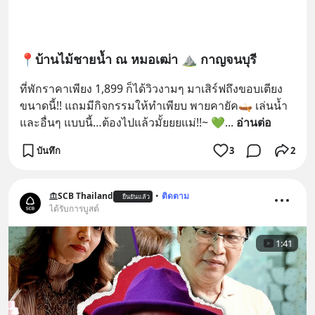
📍บ้านไม้ชายน้ำ ณ หมอเฒ่า ⛰ กาญจนบุรี
ที่พักราคาเพียง 1,899 ก็ได้วิวงามๆ มาเสิร์ฟถึงขอบเตียง
ขนาดนี้!! แถมมีกิจกรรมให้ทำเพียบ พายคายัค🛶 เล่นน้ำ 
และอื่นๆ แบบนี้…ต้องไปแล้วมั้ยยยแม่!!~ 💚
... 
อ่านต่อ
บันทึก
3
2
SCB Thailand
•
ติดตาม
ยืนยันแล้ว
ได้รับการบูสต์
1:41