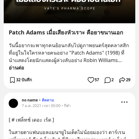
Patch Adams เมื่อเสียงหัวเราะ คือยาขนานเอก
วันนี้อยากจะพาทุกคนย้อนกลับไปดูภาพยนตร์สุดคลาสสิก
ที่อยู่ในใจใครหลายคนอย่าง "Patch Adams" (1998) ที่
นำแสดงโดยนักแสดงผู้ล่วงลับอย่าง Robin Williams
... 
อ่านต่อ
32 บันทึก
57
2
29
no name
•
ติดตาม
7 ม.ค. 2021 เวลา 00:00 • กีฬา
[ # เฟล็ทช์ เดอะ เร้ด ]
ในสายตาแฟนบอลแมนฯยูไนเต็ดไม่น้อยมองว่า ดาร์เรน 