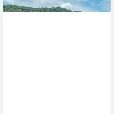
เพิ่มการผ่อนคลาย ซึ่งช่วยให้การนอน
หลับมีประสิทธิภาพมากยิ่งขึ้น 📍 สนใจ
สั่งซื้อสินค้า Diip CBD 💬 LINE :
@diipgeek 🔗 หรือกดลิงก์
https://lin.ee/U91Fzyz