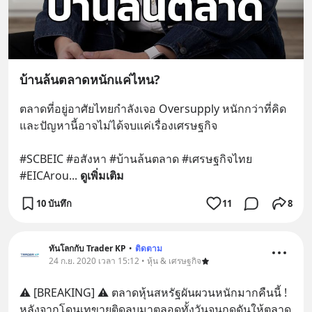
บ้านล้นตลาดหนักแค่ไหน?
ตลาดที่อยู่อาศัยไทยกำลังเจอ Oversupply หนักกว่าที่คิด 
และปัญหานี้อาจไม่ได้จบแค่เรื่องเศรษฐกิจ 
#SCBEIC #อสังหา #บ้านล้นตลาด #เศรษฐกิจไทย 
#EICArou
... 
ดูเพิ่มเติม
10 บันทึก
11
8
ทันโลกกับ Trader KP
•
ติดตาม
24 ก.ย. 2020 เวลา 15:12 • หุ้น & เศรษฐกิจ
⚠️ [BREAKING] ⚠️ ตลาดหุ้นสหรัฐผันผวนหนักมากคืนนี้ ! 
หลังจากโดนเทขายติดลบมาตลอดทั้งวันจนกดดันให้ตลาด