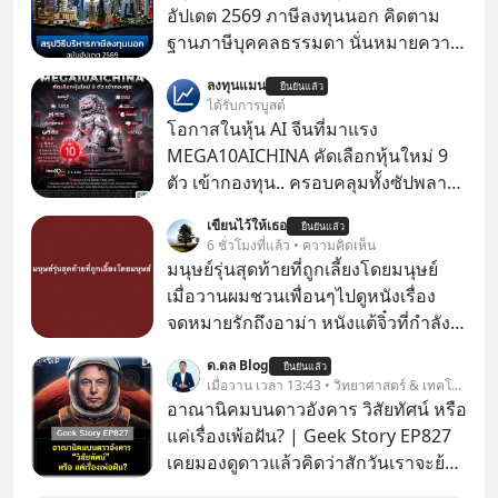
อัปเดต 2569 ภาษีลงทุนนอก คิดตาม
ฐานภาษีบุคคลธรรมดา นั่นหมายความ
ว่าถ้าเรามีกำไร 100,000 บาท
ลงทุนแมน
ยืนยันแล้ว
ได้รับการบูสต์
โอกาสในหุ้น AI จีนที่มาแรง
MEGA10AICHINA คัดเลือกหุ้นใหม่ 9
ตัว เข้ากองทุน.. ครอบคลุมทั้งซัปพลาย
เชน AI จีน พิเศษ ช่วง 3 - 19 ส.ค. 69 มี
เขียนไว้ให้เธอ
ยืนยันแล้ว
โปรโมชัน ลด 50% ค่าธรรมเนียมซื้อ |
6 ชั่วโมงที่แล้ว • ความคิดเห็น
ยอด 2 ล้านบาทขึ้นไป ฟรีค่าธรรมเนียม
มนุษย์รุ่นสุดท้ายที่ถูกเลี้ยงโดยมนุษย์
ซื้อ
เมื่อวานผมชวนเพื่อนๆไปดูหนังเรื่อง
จดหมายรักถึงอาม่า หนังแต้จิ๋วที่กำลัง
โด่งดังทั่วโลกอยู่ในตอนนี้ เหตุเกิดจาก
ด.ดล Blog
ยืนยันแล้ว
ป๊าผมเห็นโปสเตอร์หนังเรื่องนี้หลาย
เมื่อวาน เวลา 13:43 • วิทยาศาสตร์ & เทคโนโลยี
เดือนก่อนและอยากดูมาก ด้วยเพราะว่า
อาณานิคมบนดาวอังคาร วิสัยทัศน์ หรือ
อากงก็มาจากเมืองจีน ป๊าก็พูดแต้จิ๋วได้
แค่เรื่องเพ้อฝัน? | Geek Story EP827
มีเรื่องราวมีความผูกพันที่ได้ยินตั้งแต่
เคยมองดูดาวแล้วคิดว่าสักวันเราจะย้าย
เด็ก
ไปอยู่บนดาวอังคารตามที่ Elon Musk