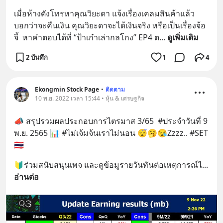
เมื่อห้างดังโทรหาคุณวิยะดา แจ้งเรื่องเคลมสินค้าแล้ว
บอกว่าจะคืนเงิน คุณวิยะดาจะได้เงินจริง หรือเป็นเรื่องจ้อ
จี้  หาคำตอบได้ที่ “ป้าเก๋าเล่ากลโกง” EP4 ต
... 
ดูเพิ่มเติม
2 บันทึก
1
4
Ekongmin Stock Page
•
ติดตาม
10 พ.ย. 2022 เวลา 15:44 • หุ้น & เศรษฐกิจ
📣 สรุปรวมผลประกอบการไตรมาส 3/65  #ประจำวันที่ 9 
พ.ย. 2565 📊 #ไม่เจ้มจ้นเราไม่นอน 😴🥱😪Zzzz.. #SET 
🇹🇭
🔰ร่วมสนับสนุนเพจ และดูข้อมูรายวันทันต่อเหตุการณ์ไ
... 
อ่านต่อ