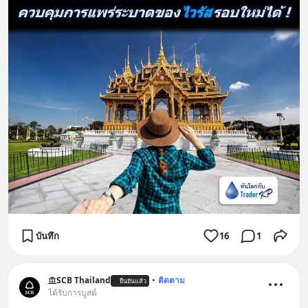
บันทึก
16
1
SCB Thailand
•
ติดตาม
ยืนยันแล้ว
ได้รับการบูสต์