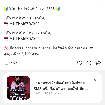
🔰 โค๊ตประจำวันที่ 2 ก.ค. 2568 🔰
โค๊ตแพทช์ V9.5 (5 อาชีพ)
🇹🇭 MUTHAI67DAY02
โค๊ตแพทช์ใหม่ V20 (7 อาชีพ)
🇹🇭 MUTHAI67DAY02
🚫 ข้อควรระวัง : เพชร ทอง เมจิคริสตัล จำนวนเก็บสะสม
สูงสุดเพียง 2,100 ล้าน
บันทึก
“ธนาคารจริง ต้องไม่ส่งลิงก์ทาง
SMS หรืออีเมล” เคยเจอมั้ย? มีคน
บูสต์โดย SCB Thailand
อ้างว่าโทรจากธนาคาร บอกว่า
บัญชีมีปัญหา แล้วให้กดลิงก์โน่นนี่