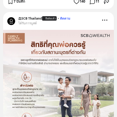
7 บันทึก
140
11
SCB Thailand
•
ติดตาม
ยืนยันแล้ว
ได้รับการบูสต์