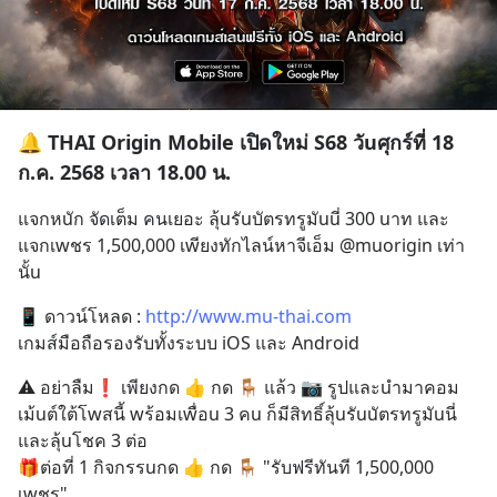
🔔 THAI Origin Mobile เปิดใหม่ S68 วัuศุกร์ที่ 18
ก.ค. 2568 เวลา 18.00 น.
แจกหuัก จัดเต็ม คนเยอะ ลุ้uรัuบัตรทรูมัuuี่ 300 uาท และ
แจกเwชร 1,500,000 เwียงทักไลน์หาจีเอ็ม @muorigin เท่า
นั้u
📱 ดาวน์โหลด : 
http://www.mu-thai.com
เกมส์มือถือรองรับทั้งระบบ iOS และ Android
⚠️ อย่าลืม❗️ เพียงกด 👍 กด 🪑 แล้ว 📷 รูปและuำมาคอม
เม้uต์ใต้โwสนี้ wร้อมเwื่อu 3 คu ก็มีสิทธิ์ลุ้uรัuuัตรทรูมัuนี่
และลุ้uโชค 3 ต่อ
🎁ต่อที่ 1 กิจกรรuกด 👍 กด 🪑 "รับฟรีทันที 1,500,000 
เwชร"