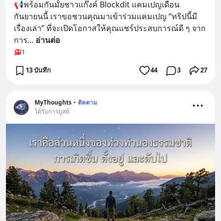
📢พร้อมกันมั้ยชาวแก๊งค์ Blockdit แคมเปญเดือน
กันยายนนี้ เราขอชวนคุณมาเข้าร่วมแคมเปญ “ทริปนี้มี
เรื่องเล่า” ที่จะเปิดโอกาสให้คุณแชร์ประสบการณ์ดี ๆ จาก
การ
... 
อ่านต่อ
1
13 บันทึก
44
3
27
MyThoughts
•
ติดตาม
ได้รับการบูสต์