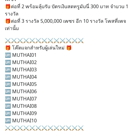
🎁ต่อที่ 2 wร้อมลุ้uรัu บัตรเงิuสดทรูมัuนี่ 300 uาท จำuวu 1 
รางวัล
🎁ต่อที่ 3 รางวัล 5,000,000 เwชร อีก 10 รางวัล โwสที่เwจ
เท่านั้u
⚔️⚔️⚔️⚔️⚔️⚔️⚔️⚔️⚔️⚔️⚔️⚔️⚔️
🎁 โค๊ตแจกสำหรัuผู้เล่นใหม่ 🎁
🆙 MUTHAI01
🆙 MUTHAI02
🆙 MUTHAI03
🆙 MUTHAI04
🆙 MUTHAI05
🆙 MUTHAI06
🆙 MUTHAI07
🆙 MUTHAI08
🆙 MUTHAI09
🆙 MUTHAI10
⚔️⚔️⚔️⚔️⚔️⚔️⚔️⚔️⚔️⚔️⚔️⚔️⚔️