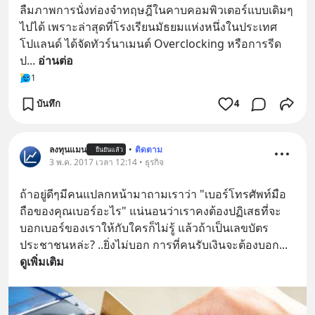
ลืมภาพการนั่งท่องจำทฤษฎีในคาบคอมพิวเตอร์แบบเดิมๆ 
ไปได้ เพราะล่าสุดที่โรงเรียนมัธยมแห่งหนึ่งในประเทศ
โปแลนด์ ได้จัดทัวร์นาเมนต์ Overclocking หรือการรีด
ป
... 
อ่านต่อ
1
บันทึก
4
ลงทุนแมน
•
ติดตาม
ยืนยันแล้ว
3 พ.ค. 2017 เวลา 12:14 • ธุรกิจ
ถ้าอยู่ดีๆมีคนแปลกหน้ามาถามเราว่า "เบอร์โทรศัพท์มือ
ถือของคุณเบอร์อะไร" แน่นอนว่าเราคงต้องปฏิเสธที่จะ
บอกเบอร์ของเราให้กับใครก็ไม่รู้ แล้วถ้าเป็นเลขบัตร
ประชาชนหล่ะ? ..ยิ่งไม่บอก การที่คนรับเงินจะต้องบอก
... 
ดูเพิ่มเติม