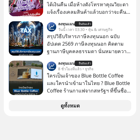
ได้เงินคืน เมื่อห้างดังโทรหาคุณวิยะดา
แจ้งเรื่องเคลมสินค้าแล้วบอกว่าจะคืน
เงิน คุณวิยะดาจะได้เงินจริง หรือเป็น
ลงทุนแมน
ยืนยันแล้ว
เรื่องจ้อจี้ หาคำตอบได้ที่ “ป้าเก๋าเล่ากล
วันนี้ เวลา 03:30 • หุ้น & เศรษฐกิจ
โกง” EP4 ตอน “เขาบอกว่าจะได้เงิน
สรุปวิธีบริหารภาษีลงทุนนอก ฉบับ
คืน” #ป้าเก๋าเล่ากลโกง #แก้เกมกลโกง
อัปเดต 2569 ภาษีลงทุนนอก คิดตาม
#อยู่อย่างยั่งยืน #Cybersecurity #เตือน
ฐานภาษีบุคคลธรรมดา นั่นหมายความ
ภัยออนไลน์
ว่าถ้าเรามีกำไร 100,000 บาท
ลงทุนแมน
ยืนยันแล้ว
8 ชั่วโมงที่แล้ว • ธุรกิจ
ใครเป็นเจ้าของ Blue Bottle Coffee
และใครนำเข้ามาในไทย ? Blue Bottle
Coffee ร้านกาแฟจากสหรัฐฯ ที่ขึ้นชื่อ
เรื่องความพิถีพิถัน กำลังจะเปิดสาขา
แรกในประเทศไทย ที่ Central Park
ดูทั้งหมด