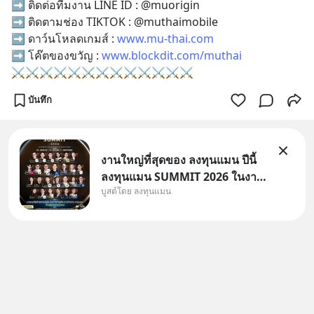
➡️ ติดต่อทีมงาน LINE ID : @muorigin
➡️ ติดตามช่อง TIKTOK : @muthaimobile
➡️ ดาว์นโหลดเกมส์ : 
www.mu-thai.com
➡️ โค๊ตของขวัญ : 
www.blockdit.com/muthai
⚔️⚔️⚔️⚔️⚔️⚔️⚔️⚔️⚔️⚔️⚔️⚔️⚔️
บันทึก
งานใหญ่ที่สุดของ ลงทุนแมน ปีนี้
ลงทุนแมน SUMMIT 2026 ในงาน
บูสต์โดย ลงทุนแมน
นี้จะมีเจ้าของธุรกิจ Dr.PONG,
หมึกกรุบ, Srichand, Jones’
Salad, LA GLACE, Fastwork,
MizuMi, KARMART, อิชิตัน มา
แชร์ความรู้การสร้างธุรกิจ