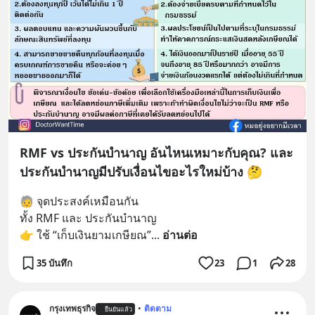
RMF vs ประกันบำนาญ อันไหนเหมาะกับคุณ? และ
ประกันบำนาญมีปรับเงื่อนไขอะไรใหม่บ้าง 🤔
🧓 จุดประสงค์เหมือนกัน
ทั้ง RMF และ ประกันบำนาญ
👉 ใช้ “เก็บเงินยามเกษียณ”
... 
อ่านต่อ
35 บันทึก
23
1
28
กรุงเทพธุรกิจ
•
ติดตาม
ยืนยันแล้ว