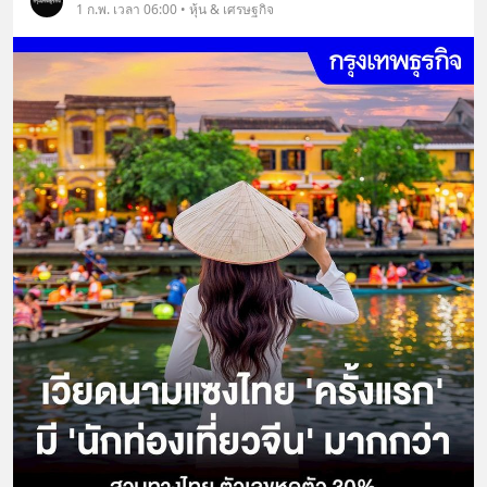
1 ก.พ. เวลา 06:00 • หุ้น & เศรษฐกิจ