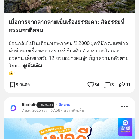
เมื่อการจากลากลายเป็นเรื่องธรรมดา: สัจธรรมที่
ธรรมชาติสอน
ย้อนกลับไปในเดือนพฤษภาคม ปี 2000 ยุคที่มีกระแสข่าว
คำทำนายเรื่องดาวเคราะห์เรียงตัว 7 ดวง และโลกจะ
อวสาน เด็กชายวัย 12 ขวบอย่างผมจู่ๆ ก็ถูกความกลัวตาย
โจม
... 
ดูเพิ่มเติม
1
9 บันทึก
34
3
11
Blockdit
•
ติดตาม
ยืนยันแล้ว
7 ส.ค. 2025 เวลา 07:58 • ความคิดเห็น