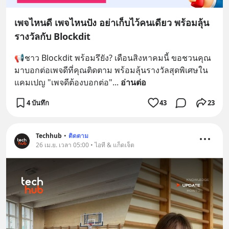
เพจไหนดี เพจไหนปัง อย่าเก็บไว้คนเดียว พร้อมลุ้น
รางวัลกับ Blockdit
📢ชาว Blockdit พร้อมรึยัง? เดือนสิงหาคมนี้ ขอชวนคุณ
มาบอกต่อเพจดีที่คุณติดตาม พร้อมลุ้นรางวัลสุดพิเศษใน
แคมเปญ "เพจดีต้องบอกต่อ"
... 
อ่านต่อ
4 บันทึก
43
23
Techhub
•
ติดตาม
26 เม.ย. เวลา 05:00 • ไอที & แก็ดเจ็ต