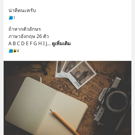
น่าคิดนะครับ
1
ถ้าหากตัวอักษร
ภาษาอังกฤษ 26 ตัว
A B C D E F G H I J
... 
ดูเพิ่มเติม
4