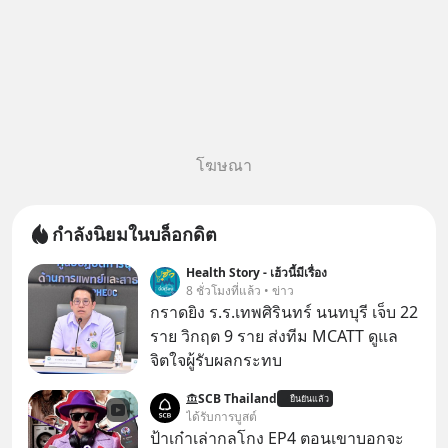
โฆษณา
กำลังนิยมในบล็อกดิต
Health Story - เฮ้วนี้มีเรื่อง
8 ชั่วโมงที่แล้ว • ข่าว
กราดยิง ร.ร.เทพศิรินทร์ นนทบุรี เจ็บ 22
ราย วิกฤต 9 ราย ส่งทีม MCATT ดูแล
จิตใจผู้รับผลกระทบ
SCB Thailand
ยืนยันแล้ว
ได้รับการบูสต์
ป้าเก๋าเล่ากลโกง EP4 ตอนเขาบอกจะ