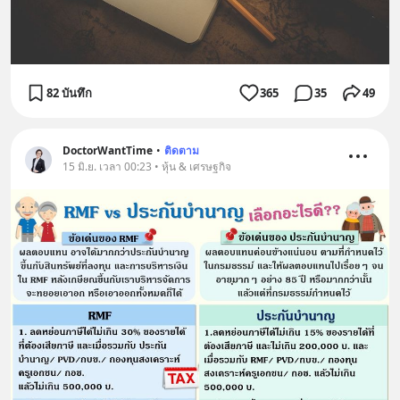
82 บันทึก
365
35
49
DoctorWantTime
•
ติดตาม
15 มิ.ย. เวลา 00:23 • หุ้น & เศรษฐกิจ