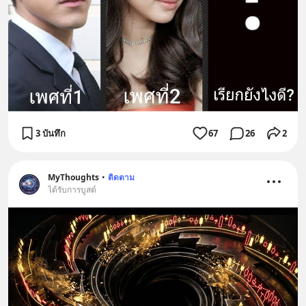
3 บันทึก
67
26
2
MyThoughts
•
ติดตาม
ได้รับการบูสต์