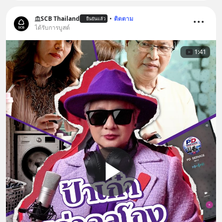
SCB Thailand
•
ติดตาม
ยืนยันแล้ว
ได้รับการบูสต์
1:41