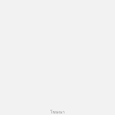
โฆษณา