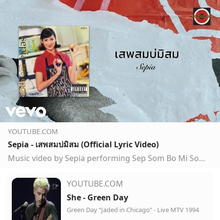
YOUTUBE.COM
Sepia - เสพสมบ่มิสม (Official Lyric Video)
Music video by Sepia performing Sep Som Bo Mi Som. (C) 2003 Bakery Music Co.,Ltd.http://vevo.ly/Nq3P7n
YOUTUBE.COM
She - Green Day
Green Day “Jaded in Chicago” - Live MTV 1994