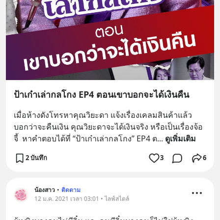
ป้าเก๋าเล่ากลโกง EP4 ตอนเขาบอกจะได้เงินคืน
เมื่อห้างดังโทรหาคุณวิยะดา แจ้งเรื่องเคลมสินค้าแล้ว
บอกว่าจะคืนเงิน คุณวิยะดาจะได้เงินจริง หรือเป็นเรื่องจ้อ
จี้  หาคำตอบได้ที่ “ป้าเก๋าเล่ากลโกง” EP4 ต
... 
ดูเพิ่มเติม
2 บันทึก
3
6
น้องสาว
•
ติดตาม
12 ม.ค. 2021 เวลา 03:01 • ไลฟ์สไตล์