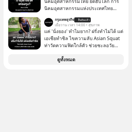
นิคมอุตสาหกรรมไทย ยึดฮับโลก การ
#missiontothemoonpodcast
นิคมอุตสาหกรรมแห่งประเทศไทย
(กนอ.) เปิด 5 ปัจจัยยุทธศาสตร์ หนุน
กรุงเทพธุรกิจ
ยืนยันแล้ว
“นิคมอุตสาหกรรมไทย” ผาดโผนบนเวที
เมื่อวาน เวลา 14:00 • สุขภาพ
โลก ท่ามกลางสมรภูมิย้ายฐานการผลิต
แค่ 'นั่งยอง' ทำไมยาก? ฝรั่งทำไม่ได้ แต่
ย้ำโครงสร้างพื้นฐาน-โลจิสติกส์แกร่ง
เอเชียทำชิล ไขความลับ Asian Squat
พร้อมอัดสิทธิประโยชน์ผ่านสำนักงาน
ท่าวัดความฟิตใกล้ตัว ช่วยชะลอวัย
คณะกรรมการส่งเสริมการลงทุน (BOI)
หลายคนอาจเคยเห็นคลิปไวรัลของชาว
และอานิสงส์ FTA เปิดประตูสู่ตลาดต่าง
ต่างชาติที่พยายามทำ “Asian Squat”
ดูทั้งหมด
ประเทศ ดึงเม็ดเงินลงทุนอุตสาหกรรม
หรือการนั่งยองแบบคนเอเชีย แต่สุดท้าย
อนาคต EV-AI-อิเล็กทรอนิกส์ขั้นสูง เดิน
ก็เสียการทรงตัว ล้มหงายหลัง หรือไม่ก็
หน้ายกระดับพื้นที่อุตสาหกรรมยั่งยืน
ต้องยกส้นเท้าขึ้น เพราะไม่สามารถนั่ง
ตอบโจทย์เทรนด์โลก
ค้างในท่านั้นได้