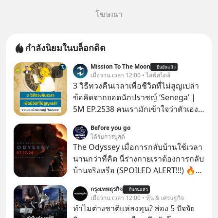
โฆษณา
กำลังนิยมในบล็อกดิต
Mission To The Moon
ยืนยันแล้ว
เมื่อวาน เวลา 12:00 • ไลฟ์สไตล์
3 วิธีทวงคืนเวลาเพื่อชีวิตที่ไม่สูญเปล่า
ข้อคิดจากยอดนักปราชญ์ ‘Senega’ |
5M EP.2538 คนเรามักเข้าใจว่าตัวเอง
ไม่ค่อยมีเวลา แต่ Senega นักปราชญ์
Before you go
แห่งยุคโรมันได้กล่าวถึง ‘เวลา’ อันเป็น
ได้รับการบูสต์
ทรัพย์ที่มีค่าที่สุดเอาไว้เมื่อราวๆ 2,000
The Odyssey เมื่อการกลับบ้านใช้เวลา
ปีก่อนนี้ว่า “เราไม่ได้มีเวลาน้อยหรอก
นานกว่าที่คิด นี่ร่างกายเราต้องการกลับ
เราทำเวลาหล่นหายไปมากต่างหาก”
บ้านจริงหรือ (SPOILED ALERT!!!) 🔥
แล้วเราจะทวงคืนเวลากลับมาเพื่อไม่ให้
264.1
กรุงเทพธุรกิจ
ชีวิตสูญเปล่าไปมากกว่านี้ได้อย่างไร?
ยืนยันแล้ว
เมื่อวาน เวลา 12:00 • หุ้น & เศรษฐกิจ
ติดตามได้ในพอดแคสต์ 5M EP. นี้
ทำไมต่างชาติแห่ลงทุน? ส่อง 5 ปัจจัย
#goodtime #5minutespodcast