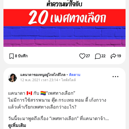
8 บันทึก
27
22
19
แคนาดาของหนูอยู่ไกลไกล๊ไกล
•
ติดตาม
12 พ.ค. 2021 เวลา 23:14 • ไลฟ์สไตล์
แคนาดา 🇨🇦 กับ 🏳️‍🌈“เพศทางเลือก”
ไม่มีการใช้สรรพนาม ตุ๊ด กระเทย ทอม ดี้ เก้งกวาง  
แล้วเค้าเรียกเพศทางเลือกว่าอะไร?
วันนี้จะมาพูดถึงเรื่อง “เพศทางเลือก” ที่แคนาดาจ้า
... 
ดูเพิ่มเติม