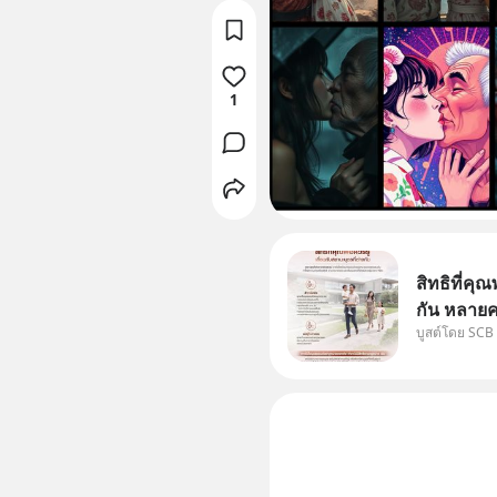
1
สิทธิที่คุณ
กัน หลายค
บูสต์โดย SCB
แม่ ก็ย่อ
สองฝ่าย" 
ได้กำหนดไ