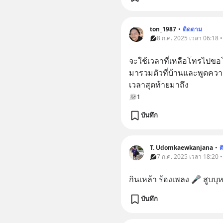
ton_1987
•
ติดตาม
8 ก.ค. 2025 เวลา 06:18 
จะใช้เวลาที่เหลือโทรไปขอ
มารวมตัวที่บ้านและพูดความ
เวลาสุดท้ายมาถึง
1
บันทึก
T. Udomkaewkanjana
•
ต
7 ก.ค. 2025 เวลา 18:20 
กินเหล้า ร้องเพลง 🎤 สูบบุ
บันทึก