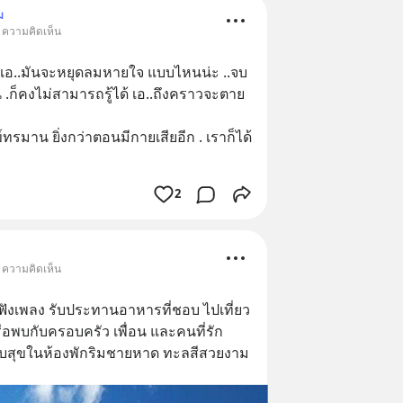
ม
• ความคิดเห็น
ท้าย เอ..มันจะหยุดลมหายใจ แบบไหนน่ะ ..จบ
 .ก็คงไม่สามารถรู้ได้ เอ..ถึงคราวจะตาย 
์ทรมาน ยิ่งกว่าตอนมีกายเสียอีก . เราก็ได้
2
• ความคิดเห็น
ง ฟังเพลง รับประทานอาหารที่ชอบ ไปเที่ยว
รือพบกับครอบครัว เพื่อน และคนที่รัก
บสุขในห้องพักริมชายหาด ทะลสีสวยงาม