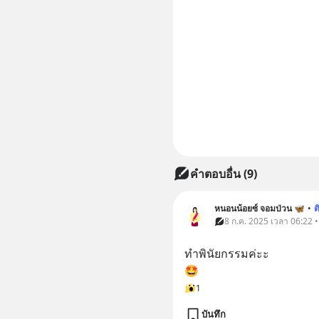
คำตอบอื่น
(
9
)
หนอนน้อยซ์ จอมป่วน 🦋
•
ต
8 ก.ค. 2025 เวลา 06:22 
ทำพินัยกรรมค่ะะ
🤩
1
บันทึก