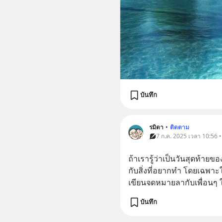
บันทึก
รมิดา
•
ติดตาม
7 ก.ค. 2025 เวลา 10:56 
ถ้าเรารู้ว่าเป็นวันสุดท้ายข
กับสิ่งที่อยากทำ โดยเฉพาะใ
เขียนจดหมายลากับเพื่อนๆ
บันทึก