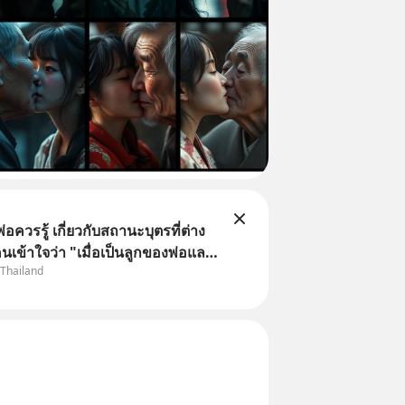
พ่อควรรู้ เกี่ยวกับสถานะบุตรที่ต่าง
นเข้าใจว่า "เมื่อเป็นลูกของพ่อและ
 Thailand
มเป็นบุตรชอบด้วยกฎหมายของทั้ง
แต่ในความเป็นจริง กฎหมายไทยไม่
ว้แบบนั้น