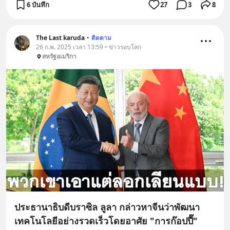
6 บันทึก
27
3
8
The Last karuda
•
ติดตาม
26 ก.พ. 2025 เวลา 13:59 • ข่าวรอบโลก
สหรัฐอเมริกา
ประธานาธิบดีบราซิล ลูลา กล่าวหาจีนว่าพัฒนา
เทคโนโลยีอย่างรวดเร็วโดยอาศัย "การก๊อปปี๊"