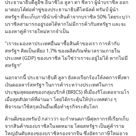
ประธานาธิบดีลูอิซ อินาซิโอ ลูลา ดา ซิลวา ผู้นำบราซิล ออก
มาตอบโต้ต่อคำขู่ของประธานาธิบดีโดนัลด์ ทรัมป์ ผู้นำ
สหรัฐฯ ที่จะเก็บภาษีนำเข้าสินค้าจากบราซิล 50% โดยระบุว่า 
บราซิลสามารถอยู่รอดได้หากไม่มีการค้ากับสหรัฐฯ และจะ
มองหาคู่ค้ารายใหม่หากจำเป็น
"เราจะมองหาประเทศอื่นมาซื้อสินค้าของเรา การค้ากับ
สหรัฐฯ คิดเป็นเพียง 1.7% ของผลิตภัณฑ์มวลรวมภายใน
ประเทศ (GDP) ของบราซิล ไม่ใช่ว่าเราจะอยู่ไม่ได้ หากไม่มี
สหรัฐฯ"
นอกจากนี้ ประธานาธิบดี ลูลา ยังคงเรียกร้องให้ลดการพึ่งพา
เงินดอลลาร์สหรัฐฯ ในการค้าระหว่างประเทศในการ
ประชุมสุดยอดของกลุ่มบริกส์ (BRICS) ที่เมืองริโอเดอจาเนโร
เมื่อสุดสัปดาห์ที่ผ่านมา โดยได้กระตุ้นให้ประเทศต่าง ๆ 
พิจารณาใช้สกุลเงินอื่นเพื่อทำธุรกิจระดับโลก
ด้านฝั่งของทรัมป์ กล่าวว่า จะกำหนดภาษีศุลกากรที่เรียกเก็บ
จากสินค้าของบราซิลในจดหมาย โดยสหรัฐฯ เป็นคู่ค้าราย
ใหญ่อันดับสองของบราซิลรองจากจีน ซึ่งอัตราภาษีใหม่อาจ