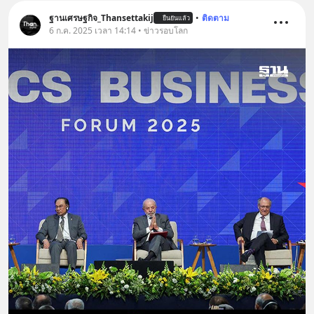
ฐานเศรษฐกิจ_Thansettakij
•
ติดตาม
ยืนยันแล้ว
6 ก.ค. 2025 เวลา 14:14 • ข่าวรอบโลก