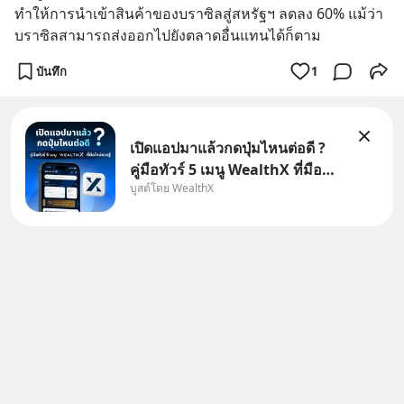
ทำให้การนำเข้าสินค้าของบราซิลสู่สหรัฐฯ ลดลง 60% แม้ว่า
บราซิลสามารถส่งออกไปยังตลาดอื่นแทนได้ก็ตาม
บันทึก
1
เปิดแอปมาแล้วกดปุ่มไหนต่อดี ?
คู่มือทัวร์ 5 เมนู WealthX ที่มือ
บูสต์โดย WealthX
ใหม่ควรรู้ สำหรับใครที่เพิ่งโหลด
แอปมา แต่ยังงง ๆ ไม่รู้ว่าต้องกด
ปุ่มไหนต่อ อ่านโพสต์นี้เลย
WealthX จะขอพาไปทัวร์ 5 เมนู
หลัก ที่จะทำให้คุ