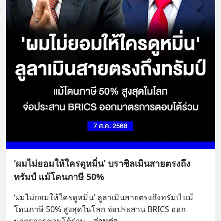
‘ผมไม่ยอมให้ใครดูหมิ่น’ บราซิลเมินสายตรงถึง
ทรัมป์ แม้โดนภาษี 50%
‘ผมไม่ยอมให้ใครดูหมิ่น’ ลูลาเมินสายตรงถึงทรัมป์ แม้
โดนภาษี 50% สูงสุดในโลก จ่อประสาน BRICS ออก
มาตรการตอบโต้ร่วม
... 
อ่านต่อ