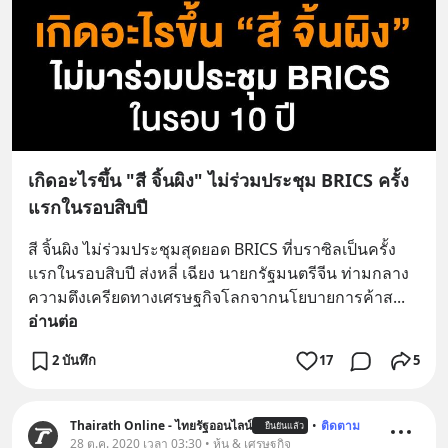
เกิดอะไรขึ้น "สี จิ้นผิง" ไม่ร่วมประชุม BRICS ครั้ง
แรกในรอบสิบปี
สี จิ้นผิง ไม่ร่วมประชุมสุดยอด BRICS ที่บราซิลเป็นครั้ง
แรกในรอบสิบปี ส่งหลี่ เฉียง นายกรัฐมนตรีจีน ท่ามกลาง
ความตึงเครียดทางเศรษฐกิจโลกจากนโยบายการค้าส
... 
อ่านต่อ
2 บันทึก
17
5
Thairath Online - ไทยรัฐออนไลน์
•
ติดตาม
ยืนยันแล้ว
28 ต.ค. 2020 เวลา 03:30 • หุ้น & เศรษฐกิจ