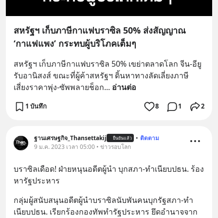
สหรัฐฯ เก็บภาษีกาแฟบราซิล 50% ส่งสัญญาณ
‘กาแฟแพง’ กระทบผู้บริโภคเต็มๆ
สหรัฐฯ เก็บภาษีกาแฟบราซิล 50% เขย่าตลาดโลก จีน-อียู
รับอานิสงส์ ขณะที่ผู้ค้าสหรัฐฯ ดิ้นหาทางลัดเลี่ยงภาษี 
เสี่ยงราคาพุ่ง-ซัพพลายช็อก
... 
อ่านต่อ
1 บันทึก
8
1
2
ฐานเศรษฐกิจ_Thansettakij
•
ติดตาม
ยืนยันแล้ว
9 ม.ค. 2023 เวลา 05:00 • ข่าวรอบโลก
บราซิลเดือด! ฝ่ายหนุนอดีตผู้นำ บุกสภา-ทำเนียบปธน. ร้อง
หารัฐประหาร
กลุ่มผู้สนับสนุนอดีตผู้นำบราซิลนับพันคนบุกรัฐสภา-ทำ
เนียบปธน. เรียกร้องกองทัพทำรัฐประหาร ยึดอำนาจจาก