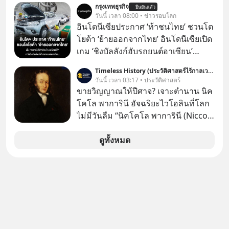
กรุงเทพธุรกิจ
(Eduardo Saverin) ผู้ร่วมก่อตั้ง
ยืนยันแล้ว
เรื่องจ้อจี้ หาคำตอบได้ที่ “ป้าเก๋าเล่ากล
วันนี้ เวลา 08:00 • ข่าวรอบโลก
Facebook ร่วมอยู่ด้วย
โกง” EP4 ตอน “เขาบอกว่าจะได้เงิน
อินโดนีเซียประกาศ ‘ท้าชนไทย’ ชวนโต
คืน” #ป้าเก๋าเล่ากลโกง #แก้เกมกลโกง
โยต้า ‘ย้ายออกจากไทย’ อินโดนีเซียเปิด
#อยู่อย่างยั่งยืน #Cybersecurity #เตือน
เกม ‘ชิงบัลลังก์ฮับรถยนต์อาเซียน’
ภัยออนไลน์
ประกาศท้าชนไทยตรงๆ โดยรัฐมนตรี
Timeless History (ประวัติศาสตร์ไร้กาลเวลา)
คลังของอินโดฯ เรียกร้อง ‘โตโยต้า’ ย้าย
วันนี้ เวลา 03:17 • ประวัติศาสตร์
ฐานการผลิตหลักออกจากไทย พร้อม
ขายวิญญาณให้ปีศาจ? เจาะตำนาน นิค
เสนอสิทธิประโยชน์เต็ม หวังดึงทั้ง
โคโล พาการินี อัจฉริยะไวโอลินที่โลก
โรงงานและซัพพลายเชนไปปักหลัก
ไม่มีวันลืม “นิคโคโล พาการินี (Niccolò
อินโดนีเซียทั้งระบบ
Paganini)” เป็นหนึ่งในนักไวโอลินชาว
อิตาลีที่มีชื่อเสียงที่สุดในสมัยศตวรรษที่
ดูทั้งหมด
19 ผู้ทำให้ผู้ชมต้องตกตะลึงด้วยการ
แสดงที่ดูราวกับว่าเป็นไปไม่ได้ ทั้ง
ความเร็ว ความแม่นยำ เทคนิคอัน
แปลกใหม่ และการปรากฏตัวบนเวทีที่
ดึงดูดสายตาอย่างมีพลัง ซึ่งทั้งหมดนี้
วิเศษพิสดารเสียจนเริ่มมีข่าวลือสะพัด
ว่าพรสวรรค์ของเขานั้นมาจากพลัง