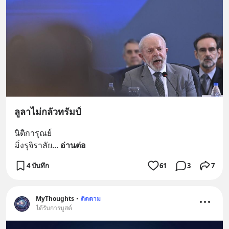
ลูลาไม่กลัวทรัมป์
นิติการุณย์
มิ่งรุจิราลัย
... 
อ่านต่อ
4 บันทึก
61
3
7
MyThoughts
•
ติดตาม
ได้รับการบูสต์