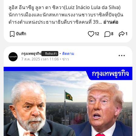
ลูอิส อีนาซียู ลูลา ดา ซิลวา(Luiz Inácio Lula da Silva) 
นักการเมืองและนักสหภาพแรงงานชาวบราซิลที่ปัจจุบัน
ดำรงตำแหน่งประธานาธิบดีบราซิลคนที่ 39
... 
อ่านต่อ
บันทึก
12
8
1
กรุงเทพธุรกิจ
•
ติดตาม
ยืนยันแล้ว
7 ส.ค. 2025 เวลา 11:06 • ข่าว