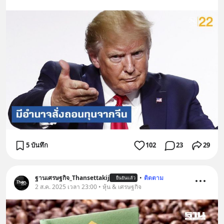
5 บันทึก
102
23
29
ฐานเศรษฐกิจ_Thansettakij
•
ติดตาม
ยืนยันแล้ว
2 ส.ค. 2025 เวลา 23:00 • หุ้น & เศรษฐกิจ