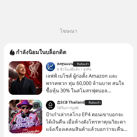
โฆษณา
กำลังนิยมในบล็อกดิต
ลงทุนแมน
ยืนยันแล้ว
6 ชั่วโมงที่แล้ว • ธุรกิจ
เจฟฟ์ เบโซส์ ผู้ก่อตั้ง Amazon และ
พรรคพวก ทุ่ม 60,000 ล้านบาท สนใจ
ซื้อหุ้น 30% ในสโมสรฟุตบอล
Liverpool มีรายงานจาก BBC Sport ว่า
SCB Thailand
ยืนยันแล้ว
กลุ่มนักลงทุนที่มี เจฟฟ์ เบโซส์ (Jeff
ได้รับการบูสต์
Bezos) มหาเศรษฐีและผู้ก่อตั้ง
ป้าเก๋าเล่ากลโกง EP4 ตอนเขาบอกจะ
Amazon กับอามิต ภาเทีย (Amit
ได้เงินคืน เมื่อห้างดังโทรหาคุณวิยะดา
Bhatia) นักธุรกิจชาวอังกฤษเชื้อสาย
แจ้งเรื่องเคลมสินค้าแล้วบอกว่าจะคืน
อินเดีย และเอดูอาร์โด ซาเวริน
เงิน คุณวิยะดาจะได้เงินจริง หรือเป็น