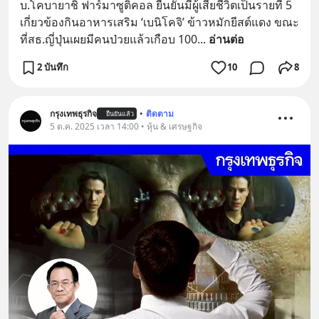
บ.โคบายาชิ ฟาร์มาซูติคอล ยืนยันมีผู้เสียชีวิตเป็นรายที่ 5 
เกี่ยวข้องกินอาหารเสริม ‘เบนิโคจิ’ ข้าวหมักยีสต์แดง ขณะ
ที่สธ.ญี่ปุ่นเผยมีคนป่วยแล้วเกือบ 100
... 
อ่านต่อ
2 บันทึก
10
8
กรุงเทพธุรกิจ
•
ติดตาม
ยืนยันแล้ว
5 ต.ค. 2025 เวลา 14:00 • หุ้น & เศรษฐกิจ