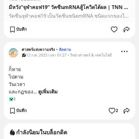
มีหวัง“จุฬาคอฟ19” วัคซีนmRNAสู้โควิดได้ผล | TNN ข่าวค่ำ | 13 ส.ค. 64
วัคซีนจุฬาคอฟ19 เป็นวัคซีนชนิดmRNA ชนิดแรกของไทยและมีความก้าวหน้าอย่างมาก เป็นวัคซีนที่พัฒนาขึ้นโดยใช้เทคโนโลยีmRNA เช่นเดียวกับกับวัคซีนของไฟเซอร์ และโมเดอร…
บันทึก
ศาสตร์แห่งความจริง
•
ติดตาม
12 ก.ค. 2025 เวลา 01:27 • วิทยาศาสตร์ & เทคโนโลยี
ก็หาย
ไปตาม
วันเวลา
และกฏของ
... 
ดูเพิ่มเติม
1
บันทึก
2
กำลังนิยมในบล็อกดิต