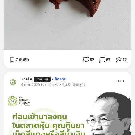
7 บันทึก
82
63
12
Thai VI
•
ติดตาม
ยืนยันแล้ว
4 ต.ค. 2025 เวลา 05:32 • หุ้น & เศรษฐกิจ