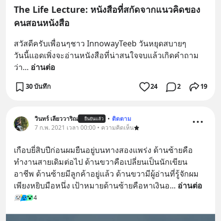
The Life Lecture: หนังสือที่สกัดจากแนวคิดของ
คนสอนหนังสือ
สวัสดีครับเพื่อนๆชาว InnowayTeeb วันหยุดสบายๆ
วันนี้แอดเพิ่งจะอ่านหนังสือที่น่าสนใจจบแล้วเกิดคำถาม
ว่า
... 
อ่านต่อ
30 บันทึก
24
2
19
วินทร์ เลียววาริณ
•
ติดตาม
ยืนยันแล้ว
7 ก.พ. 2021 เวลา 00:00 • ความคิดเห็น
เกือบยี่สิบปีก่อนผมยืนอยู่บนทางสองแพร่ง ด้านซ้ายคือ
ทำงานสายเดิมต่อไป ด้านขวาคือเปลี่ยนเป็นนักเขียน
อาชีพ ด้านซ้ายมีลูกค้าอยู่แล้ว ด้านขวามีผู้อ่านที่รู้จักผม
เพียงหยิบมือหนึ่ง เป้าหมายด้านซ้ายคือหาเงินอ
... 
อ่านต่อ
4