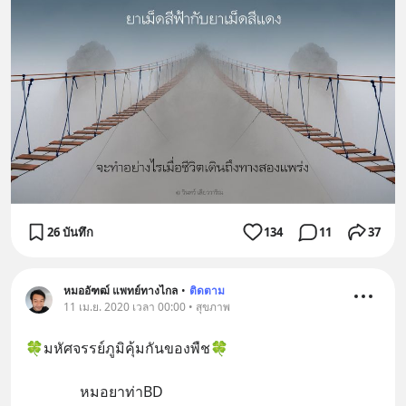
26 บันทึก
134
11
37
หมออัฑฒ์ แพทย์ทางไกล
•
ติดตาม
11 เม.ย. 2020 เวลา 00:00 • สุขภาพ
🍀มหัศจรรย์ภูมิคุ้มกันของพืช🍀
               หมอยาท่าBD