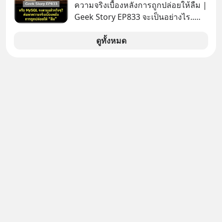
ความจริงเบื้องหลังการถูกปล่อยให้ลืม |
Geek Story EP833 จะเป็นอย่างไร..
เมื่อซอฟต์แวร์ฟรีที่หล่อเลี้ยงเว็บไซต์
กว่าครึ่งโลก ถูกมหาเศรษฐีคู่แข่งทุ่มเงิน
ดูทั้งหมด
ซื้อกิจการไป? นี่คือเรื่องจริงของ
MySQL ฐานข้อมูลระดับตำนานที่
โปรแกรมเมอร์คนหนึ่งใช้เวลา 27 ปี
ปลุกปั้นและตั้งชื่อตามลูกสาวของตัวเอง
เมื่อรู้ว่าผลงานชิ้นเอกกำลังจะตกไปอยู่
ในมือของอาณาจักรที่จ้องจะทำลายมัน
เขาถึงขั้นต้องเขียนจดหมายเปิดผนึก
ขอร้องคนทั้งอินเทอร์เน็ตให้ช่วยหยุดยั้ง
ดีลนี้! เกิดอะไรขึ้นหลังจากการควบรวม
กิจการครั้งประวัติศาสตร์? ยักษ์ใหญ่
ตั้งใจซื้อไปพัฒนาต่อ หรือแค่ซื้อไป “ฆ่า”
ให้พ้นทางกันแน่? และทำไมจุดจบของ
เรื่องนี้ ถึงเป็นการฆาตกรรมแบบสโลว์
โมชันที่ไม่มีแม้แต่ศพให้เห็น? เลือกฟัง
กันได้เลยนะครับ อย่าลืมกด Follow