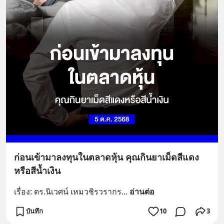
ก่อนเข้ามาลงทุนในตลาดหุ้น คุณกินยาเม็ดสีแดง
หรือสีน้ำเงิน
เรื่อง: ดร.นิเวศน์ เหมวชิรวรากร
... 
อ่านต่อ
บันทึก
10
3