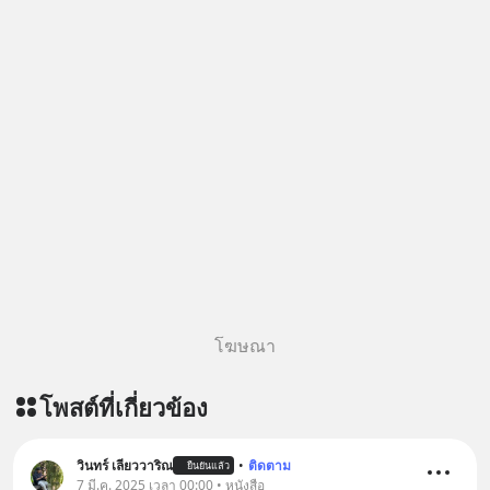
ติดตาม PodCast ช่อง Geek Forever’s
Podcast ของผมกันด้วยนะครับ 🎧 ฟัง
ผ่าน Spotify : https://bit.ly/4g4SW17
🎧 ฟังผ่าน Apple Podcast :
https://bit.ly/4cw7rdh 🎧 ฟังผ่าน
Podbean : https://bit.ly/4hVgqrY 🎧
ฟังผ่าน Youtube :
https://youtu.be/Jj3neoUL72g The
original article appeared here
https://www.tharadhol.com/geek-
story-ep833-or-is-mysql-really-
dying/ ติดตามสาระดี ๆ อัพเดททุกวัน
ผ่าน Line OA ด.ดล Blog คลิกเลย -->
โฆษณา
https://lin.ee/aMEkyNA
========================= 📣
โพสต์ที่เกี่ยวข้อง
สนับสนุนโดย 📣
=========================
เครียด หลับยาก ผมอยากแนะนำ
วินทร์ เลียววาริณ
•
ติดตาม
ยืนยันแล้ว
7 มี.ค. 2025 เวลา 00:00 • หนังสือ