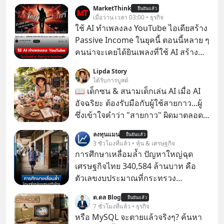
MarketThink
ยืนยันแล้ว
เมื่อวาน เวลา 03:00 • ธุรกิจ
ใช้ AI ทำเพลงลง YouTube ไอเดียสร้าง
Passive Income ในยุคนี้ ตอนนี้หลาย ๆ
คนน่าจะเคยได้ยินเพลงที่ใช้ AI สร้าง
ผ่านหูกันมาบ้าง เช่น เพลง “ไม่มีใคร
Lipda Story
รู้ตัวเรา” จากช่องชื่อว่า UNHEARD
ได้รับการบูสต์
MUSIC ที่ตอนนี้มียอดรับชมกว่า 26
📖 เด็กซน & สนามเด็กเล่น AI เมื่อ AI
ล้านครั้งแล้ว
อัจฉริยะ ต้องรับมือกับผู้ใช้สายกาว...ผู้
ซึ่งเข้าใจคำว่า "สายกาว" ผิดมาตลอด
เกือบปี 🤣
ลงทุนแมน
ยืนยันแล้ว
3 ชั่วโมงที่แล้ว • หุ้น & เศรษฐกิจ
การศึกษาเหลื่อมล้ำ ปัญหาใหญ่ฉุด
เศรษฐกิจไทย 340,584 ล้านบาท คือ
ตัวเลขงบประมาณที่กระทรวง
ศึกษาธิการ ได้รับจัดสรรในงบประมาณ
ด.ดล Blog
ยืนยันแล้ว
รายจ่ายประจำปี 2568 ซึ่งมากที่สุดเป็น
7 ชั่วโมงที่แล้ว • ธุรกิจ
อันดับ 2 รองจากกระทรวงการคลัง
หรือ MySQL จะตายแล้วจริงๆ? ค้นหา