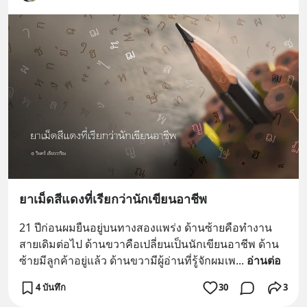
ผลิตภัณฑ์เสริมอาหาร Diip CBD ช่วย
บรรเทาความเครียด ลดความวิตกกังวล
เพิ่มการผ่อนคลาย ซึ่งช่วยให้การนอน
หลับมีประสิทธิภาพมากยิ่งขึ้น 📍 สนใจ
สั่งซื้อสินค้า Diip CBD 💬 LINE :
@diipgeek 🔗 หรือกดลิงก์
https://lin.ee/U91Fzyz
ยาเม็ดสีแดงที่เรียกว่านักเขียนอาชีพ
21 ปีก่อนผมยืนอยู่บนทางสองแพร่ง ด้านซ้ายคือทำงาน
สายเดิมต่อไป ด้านขวาคือเปลี่ยนเป็นนักเขียนอาชีพ ด้าน
ซ้ายมีลูกค้าอยู่แล้ว ด้านขวามีผู้อ่านที่รู้จักผมเพ
... 
อ่านต่อ
4 บันทึก
30
3