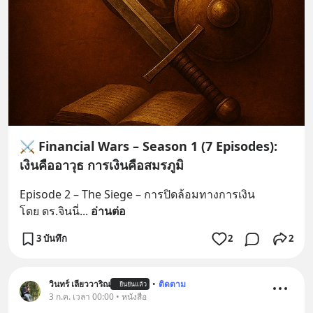
⚔️ Financial Wars – Season 1 (7 Episodes):
เงินคืออาวุธ การเงินคือสมรภูมิ
Episode 2 – The Siege – การปิดล้อมทางการเงิน
โดย ดร.จินนี่
... 
อ่านต่อ
3 บันทึก
2
2
วินทร์ เลียววาริณ
•
ติดตาม
ยืนยันแล้ว
3 ก.ค. เวลา 00:00 • หนังสือ