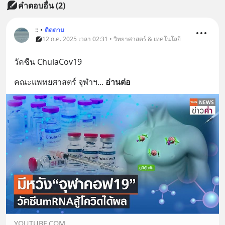
คำตอบอื่น
(
2
)
::
•
ติดตาม
12 ก.ค. 2025 เวลา 02:31 • วิทยาศาสตร์ & เทคโนโลยี
วัคซีน ChulaCov19
คณะแพทยศาสตร์ จุฬาฯ
... 
อ่านต่อ
YOUTUBE.COM