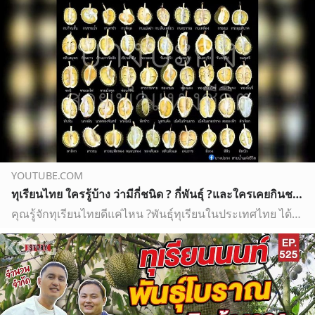
YOUTUBE.COM
ทุเรียนไทย ใครรู้บ้าง ว่ามีกี่ชนิด ? กี่พันธุ์ ?และใครเคยกินชนิดไหนพันธุ์อะไรบ้าง?
คุณรู้จักทุเรียนไทยดีแค่ไหน ?พันธุ์ทุเรียนในประเทศไทย ได้รวบรวมชนิดพันธุ์ทุเรียน รวม 55 ชนิด ได้แก่1. กบก้านสั้น2. กบชายน้ำ3. กบตาขำ4. กบพิกุล5. กบแม่เฒ่า6.…