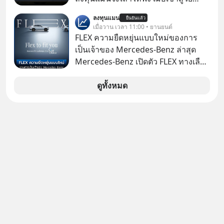
ภัยออนไลน์
ทำงานและเริ่มมีรายได้ถึงเกณฑ์เสีย
ลงทุนแมน
ยืนยันแล้ว
ภาษี หลายคนมักได้รับคำแนะนำให้
เมื่อวาน เวลา 11:00 • ยานยนต์
ลงทุนใน RMF เพราะนอกจากจะช่วยลด
FLEX ความยืดหยุ่นแบบใหม่ของการ
หย่อนภาษีได้แล้ว ยังเป็นโอกาสในการ
เป็นเจ้าของ Mercedes-Benz ล่าสุด
สร้างความมั่งคั่งระยะยาว แต่น้อยคน
Mercedes-Benz เปิดตัว FLEX ทางเลือก
นักที่จะลงลึกว่า ถ้าลงทุนใน RMF ควรรู้
เป็นเจ้าของรถที่ยืดหยุ่น บนแนวคิด
อะไรบ้าง ควรดู ตรงไหน ทำอย่างไร ถึง
“Flex to Fit You ยืดได้ตามสไตล์คุณ
ดูทั้งหมด
จะดีกับเรา แล้วเราควรรู้ข้อมูลอะไร
ด้วย StarChoice” ตอบโจทย์ Lifestyle
เกี่ยวกับ RMF บ้าง เพื่อให้นำไปใช้ต่อได้
การเป็นเจ้าของรถที่ออกแบบการเงินได้
จริง ๆ ลงทุนแมนจะเล่าให้ฟัง
เอง ครบสัญญาจะผ่อนต่อ คืนรถ หรือ
ซื้อขาดก็ได้ เช่น