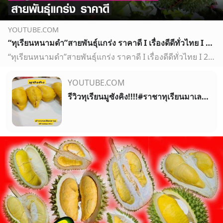
YOUTUBE.COM
“ทุเรียนหนามดำ”สายพันธุ์แกร่ง ราคาดี I เรื่องดีดีทั่วไทย I 29-6-65
“ทุเรียนหนามดำ”สายพันธุ์แกร่ง ราคาดี I เรื่องดีดีทั่วไทย I 29-6-65เกษตรกรจังหวัดชุมพร ปรับเปลี่ยนสวนยางพารา มาปลูกทุเรียนสายพันธุ์แปลกใหม่ อย่างพันธุ์โอวฉี ห…
YOUTUBE.COM
รีวิวทุเรียนมูซังคิง!!!!#ราชาทุเรียนมาเลย์#กิโลละ 450...#เด็ดจริง #ทุเรียน #มาเลเซีย #shorts