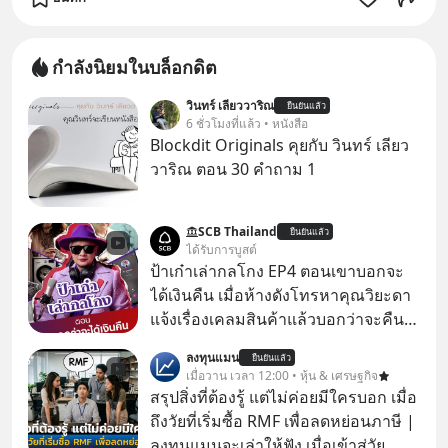
กำลังนิยมในบล็อกดิต
วินทร์ เลียววาริณ
ยืนยันแล้ว
6 ชั่วโมงที่แล้ว • หนังสือ
Blockdit Originals คุยกับ วินทร์ เลียว
วาริณ ตอน 30 คำถาม 1
SCB Thailand
ยืนยันแล้ว
ได้รับการบูสต์
ป้าเก๋าเล่ากลโกง EP4 ตอนเขาบอกจะ
ได้เงินคืน เมื่อห้างดังโทรหาคุณวิยะดา
แจ้งเรื่องเคลมสินค้าแล้วบอกว่าจะคืน
เงิน คุณวิยะดาจะได้เงินจริง หรือเป็น
ลงทุนแมน
ยืนยันแล้ว
เรื่องจ้อจี้ หาคำตอบได้ที่ “ป้าเก๋าเล่ากล
เมื่อวาน เวลา 12:00 • หุ้น & เศรษฐกิจ
โกง” EP4 ตอน “เขาบอกว่าจะได้เงิน
สรุปสิ่งที่ต้องรู้ แต่ไม่ค่อยมีใครบอก เมื่อ
คืน” #ป้าเก๋าเล่ากลโกง #แก้เกมกลโกง
ถึงวัยที่เริ่มซื้อ RMF เพื่อลดหย่อนภาษี |
#อยู่อย่างยั่งยืน #Cybersecurity #เตือน
ลงทุนแมนจะเล่าให้ฟัง เมื่อเข้าสู่วัย