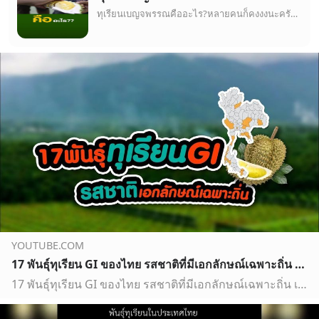
ทุเรียนเบญจพรรณคืออะไร?หลายคนก็คงงงนะครับว่าทุเรียนเบญจพรรณนี่มันคือ มันเป็นทุเรียนสายพันธุ์ไหน เพราะปกติเราจะได้ยินแต่ทุเรียนหมอนทองๆ และรสชาติติดปากทั้งคนไ…
YOUTUBE.COM
17 พันธุ์ทุเรียน GI ของไทย รสชาติที่มีเอกลักษณ์เฉพาะถิ่น #ฅนเกษตร #ทุเรียนGi
17 พันธุ์ทุเรียน GI ของไทย รสชาติที่มีเอกลักษณ์เฉพาะถิ่น เคยสงสัยไหมว่า GI คืออะไร? ทุเรียน GI (Geographical Indication) ถือเป็นทรัพย์สินทางปัญญาประเภทหนึ่ง…