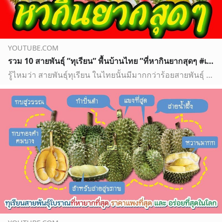
YOUTUBE.COM
รวม 10 สายพันธุ์ ”ทุเรียน” พื้นบ้านไทย ”ที่หากินยากสุดๆ #เสียงปักษา
รู้ไหมว่า สายพันธุ์ทุเรียน ในไทยนั้นมีมากกว่าร้อยสายพันธุ์ และ แบ่งเป็น 6 กลุ่ม ด้วยกัน แต่สายพันธุ์ที่รู้จักกันส่วนใหญ่ และ นิยมทานมีแค่ 4 สายพันธุ์เท่านั้น…