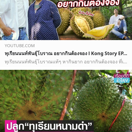
YOUTUBE.COM
ทุเรียนนนท์พันธุ์โบราณ อยากกินต้องจอง l Kong Story EP.525
ทุเรียนนนท์พันธุ์โบราณแท้ๆ หากินยาก อยากกินต้องจอง ที่เดียวในไทย แฟนพันธุ์แท้ทุเรียนตัวจริงห้ามพลาด ของขวัญช่วงฤดูร้อน อะไรจะฟินได้มากกว่าทุเรียน Kong Stor…