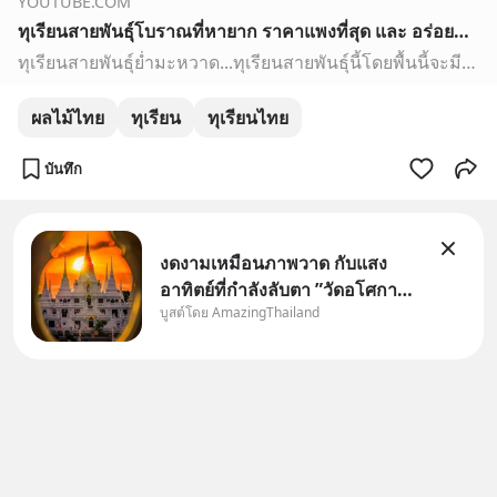
YOUTUBE.COM
ทุเรียนสายพันธุ์โบราณที่หายาก ราคาแพงที่สุด และ อร่อยที่สุดในโลก
ทุเรียนสายพันธุ์ย่ำมะหวาด...ทุเรียนสายพันธุ์นี้โดยพื้นนี้จะมีรูปลักษณ์ที่ลูกใหญ่เปลือกหนานะครับ โดยถ้าเรามองแบบคร่าวๆจะนึกว่าเป็นทุเรียนหมอนทองที่เป็นลักษณะค…
ผลไม้ไทย
ทุเรียน
ทุเรียนไทย
บันทึก
งดงามเหมือนภาพวาด กับแสง
อาทิตย์ที่กำลังลับตา ”วัดอโศกา
บูสต์โดย AmazingThailand
ราม” จ.สมุทรปราการ