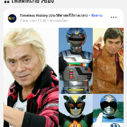
โพสต์ที่เกี่ยวข้อง
========================= 📣
สนับสนุนโดย 📣
=========================
Timeless History (ประวัติศาสตร์ไร้กาลเวลา)
•
ติดตาม
7 พ.ค. เวลา 11:35 • ข่าวรอบโลก
เครียด หลับยาก ผมอยากแนะนำ
ผลิตภัณฑ์เสริมอาหาร Diip CBD ช่วย
บรรเทาความเครียด ลดความวิตกกังวล
เพิ่มการผ่อนคลาย ซึ่งช่วยให้การนอน
หลับมีประสิทธิภาพมากยิ่งขึ้น 📍 สนใจ
สั่งซื้อสินค้า Diip CBD 💬 LINE :
@diipgeek 🔗 หรือกดลิงก์
https://lin.ee/U91Fzyz