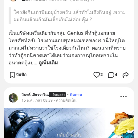
ใครยังกินเต่าบินอยู่บ้างครับ แล้วทำไมถึงกินอยู่ เพราะ
ผมกินแล้วแก้วมันเล็กเกินไม่ค่อยคุ้ม ?
เป็นบริษัทเครือเดียวกับกลุ่ม Genius ที่ทำตู้แยกสาย
โทรศัพท์ครับ โรงงานแถบพุทธมณฑลของเขานี่ใหญ่โต
มากแต่ไม่ทราบว่าใช่โรงเดียวกันไหม?  ตอนแรกที่ทราบ
ว่าทำตู้กดนี่คาดเดาได้เลยว่ามองการณฺไกลเพราะใน
อนาคตตู้แบ
... 
ดูเพิ่มเติม
บันทึก
2
4
วินทร์ เลียววาริณ
•
ติดตาม
ยืนยันแล้ว
15 พ.ค. เวลา 08:39 • ความคิดเห็น