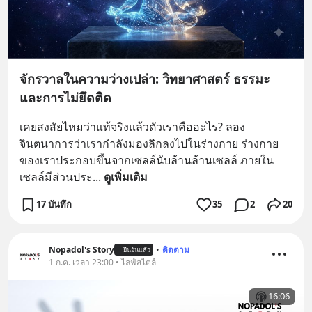
จักรวาลในความว่างเปล่า: วิทยาศาสตร์ ธรรมะ
และการไม่ยึดติด
เคยสงสัยไหมว่าแท้จริงแล้วตัวเราคืออะไร? ลอง
จินตนาการว่าเรากำลังมองลึกลงไปในร่างกาย ร่างกาย
ของเราประกอบขึ้นจากเซลล์นับล้านล้านเซลล์ ภายใน
เซลล์มีส่วนประ
... 
ดูเพิ่มเติม
17 บันทึก
35
2
20
Nopadol's Story
•
ติดตาม
ยืนยันแล้ว
1 ก.ค. เวลา 23:00 • ไลฟ์สไตล์
16:06