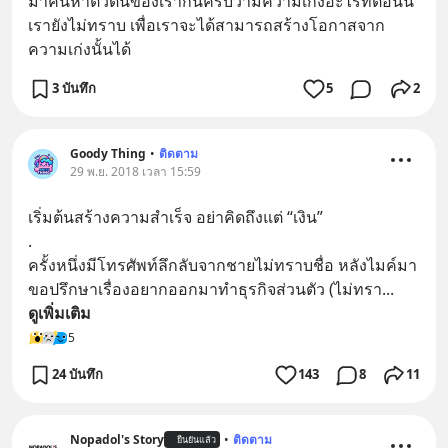
มาค้นหาตัวตนของเรากันครับว่ามีความเก่งอะไรที่ตอนนี้
เรายังไม่ทราบ เพื่อเราจะได้สามารถสร้างโอกาสจาก
ความเก่งนั้นได้
3 บันทึก
5
2
Goody Thing
•
ติดตาม
29 พ.ย. 2018 เวลา 15:59
เริ่มต้นสร้างความสำเร็จ อย่าคิดถึงแต่ “เงิน”
.
ครั้งหนึ่งมีโทรศัพท์ลึกลับจากชายไม่ทราบชื่อ หลังไมค์มา
ขอปรึกษาเรื่องอยากออกมาทำธุรกิจส่วนตัว (ไม่ทรา
... 
ดูเพิ่มเติม
5
24 บันทึก
143
8
11
Nopadol's Story
•
ติดตาม
ยืนยันแล้ว