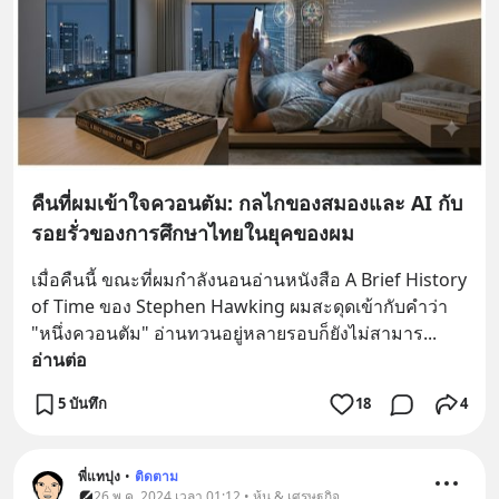
คืนที่ผมเข้าใจควอนตัม: กลไกของสมองและ AI กับ
รอยรั่วของการศึกษาไทยในยุคของผม
เมื่อคืนนี้ ขณะที่ผมกำลังนอนอ่านหนังสือ A Brief History 
of Time ของ Stephen Hawking ผมสะดุดเข้ากับคำว่า 
"หนึ่งควอนตัม" อ่านทวนอยู่หลายรอบก็ยังไม่สามาร
... 
อ่านต่อ
5 บันทึก
18
4
พี่แทปุง
•
ติดตาม
26 พ.ค. 2024 เวลา 01:12 • หุ้น & เศรษฐกิจ