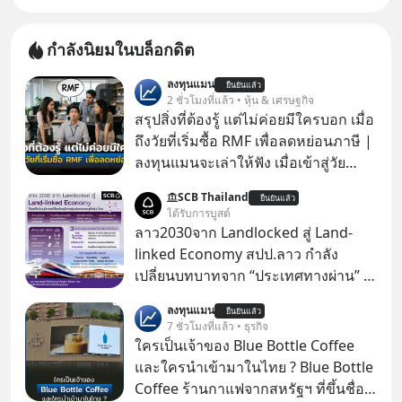
กำลังนิยมในบล็อกดิต
ลงทุนแมน
ยืนยันแล้ว
2 ชั่วโมงที่แล้ว • หุ้น & เศรษฐกิจ
สรุปสิ่งที่ต้องรู้ แต่ไม่ค่อยมีใครบอก เมื่อ
ถึงวัยที่เริ่มซื้อ RMF เพื่อลดหย่อนภาษี |
ลงทุนแมนจะเล่าให้ฟัง เมื่อเข้าสู่วัย
ทำงานและเริ่มมีรายได้ถึงเกณฑ์เสีย
SCB Thailand
ยืนยันแล้ว
ภาษี หลายคนมักได้รับคำแนะนำให้
ได้รับการบูสต์
ลงทุนใน RMF เพราะนอกจากจะช่วยลด
ลาว2030จาก Landlocked สู่ Land-
หย่อนภาษีได้แล้ว ยังเป็นโอกาสในการ
linked Economy สปป.ลาว กำลัง
สร้างความมั่งคั่งระยะยาว แต่น้อยคน
เปลี่ยนบทบาทจาก “ประเทศทางผ่าน” สู่
นักที่จะลงลึกว่า ถ้าลงทุนใน RMF ควรรู้
“ศูนย์กลางเศรษฐกิจและโลจิสติกส์”
ลงทุนแมน
อะไรบ้าง ควรดู ตรงไหน ทำอย่างไร ถึง
ยืนยันแล้ว
ของอนุภูมิภาคลุ่มแม่น้ำโขง
7 ชั่วโมงที่แล้ว • ธุรกิจ
จะดีกับเรา แล้วเราควรรู้ข้อมูลอะไร
ใครเป็นเจ้าของ Blue Bottle Coffee
เกี่ยวกับ RMF บ้าง เพื่อให้นำไปใช้ต่อได้
และใครนำเข้ามาในไทย ? Blue Bottle
จริง ๆ ลงทุนแมนจะเล่าให้ฟัง
Coffee ร้านกาแฟจากสหรัฐฯ ที่ขึ้นชื่อ