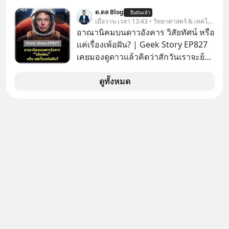
เรื่องความพิถีพิถัน กำลังจะเปิดสาขา
ด.ดล Blog
ยืนยันแล้ว
แรกในประเทศไทย ที่ Central Park
เมื่อวาน เวลา 13:43 • วิทยาศาสตร์ & เทคโนโลยี
อาณานิคมบนดาวอังคาร วิสัยทัศน์ หรือ
แค่เรื่องเพ้อฝัน? | Geek Story EP827
เคยมองดูดาวแล้วคิดว่าสักวันเราจะย้าย
ไปอยู่บนดาวอังคารตามที่ Elon Musk
หรือ Jeff Bezos บอกไว้หรือเปล่า ภาพ
ดูทั้งหมด
ฝันที่มหาเศรษฐีซิลิคอนแวลลีย์วาดไว้ว่า
มนุษย์นับล้านจะไปสร้างอาณานิคม
ใหม่ ล้อมรอบด้วยเทคโนโลยีสุดล้ำ อาจ
จะฟังดูน่าตื่นเต้น แต่ความจริงที่ถูกซ่อน
ไว้ใต้พรมคือ ดาวอังคารเป็นเพียงนรกที่
เต็มไปด้วยรังสีมรณะและฝุ่นพิษ แล้ว
ทำไมบรรดาผู้นำเทคโนโลยีถึงยัง
พยายามหลอกขายฝันลมๆ แล้งๆ นี้ให้
กับคนทั้งโลก พวกเขากำลังซ่อนความ
ลับอะไรไว้เบื้องหลังโปรเจกต์อวกาศที่
ผลาญทรัพยากรมหาศาล วันนี้เราจะมา
กะเทาะเปลือกความลวงโลกนี้กัน ใครที่