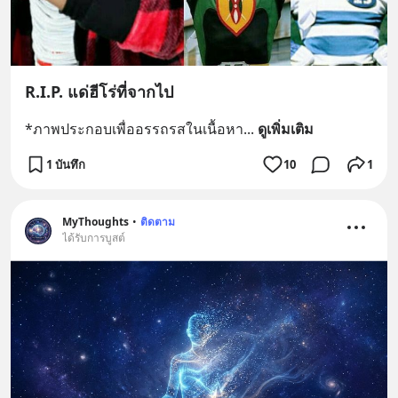
R.I.P. แด่ฮีโร่ที่จากไป
*ภาพประกอบเพื่ออรรถรสในเนื้อหา
... 
ดูเพิ่มเติม
1 บันทึก
10
1
MyThoughts
•
ติดตาม
ได้รับการบูสต์