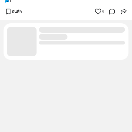
1
บันทึก
4