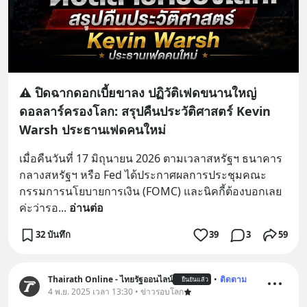
⚠️ ปิดฉากดอกเบี้ยขาลง ปฏิวัติเฟดขนานใหญ่
ดอลลาร์ครองโลก: สรุปคืนประวัติศาสตร์ Kevin
Warsh ประธานเฟดคนใหม่
เมื่อคืนวันที่ 17 มิถุนายน 2026 ตามเวลาสหรัฐฯ ธนาคาร
กลางสหรัฐฯ หรือ Fed ได้ประกาศผลการประชุมคณะ
กรรมการนโยบายการเงิน (FOMC) และนิคกี้ต้องบอกเลย
ค่ะว่ารอ
... 
อ่านต่อ
32 บันทึก
39
3
59
Thairath Online - ไทยรัฐออนไลน์
•
ติดตาม
ยืนยันแล้ว
4 พ.ย. 2025 เวลา 13:30 • ข่าวรอบโลก