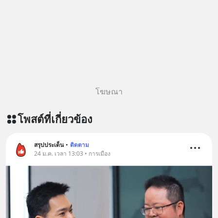
โฆษณา
โพสต์ที่เกี่ยวข้อง
สรุปประเด็น
•
ติดตาม
24 ม.ค. เวลา 13:03 • การเมือง