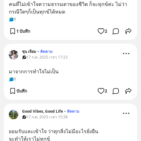
คนที่ไม่เข้าใจความธรรมดาของชีวิต ก็จะทุกข์ค่ะ ไม่ว่า
กรณีใดๆก็เป็นทุกข์ได้หมด
1
1 บันทึก
2
ซุน เจียม
•
ติดตาม
17 ก.ค. 2025 เวลา 17:23
มาจากการทำใจไม่เป็น
1
บันทึก
2
Good Vibes, Good Life
•
ติดตาม
17 ก.ค. 2025 เวลา 15:38
ยอมรับและเข้าใจ ว่าทุกสิ่งไม่มีอะไรยั่งยืน
จะทำให้เราไม่ทุกข์