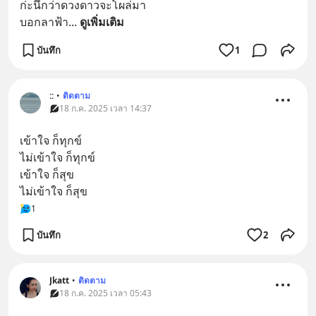
ก่ะนึกว่าดวงดาวจะโผล่มา
บอกลาฟ้า
... 
ดูเพิ่มเติม
บันทึก
1
::
•
ติดตาม
18 ก.ค. 2025 เวลา 14:37
เข้าใจ ก็ทุกข์
ไม่เข้าใจ ก็ทุกข์
เข้าใจ ก็สุข
ไม่เข้าใจ ก็สุข
1
บันทึก
2
Jkatt
•
ติดตาม
18 ก.ค. 2025 เวลา 05:43