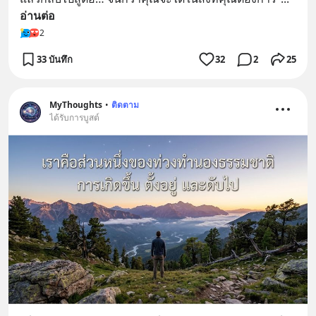
อ่านต่อ
2
33 บันทึก
32
2
25
MyThoughts
•
ติดตาม
ได้รับการบูสต์