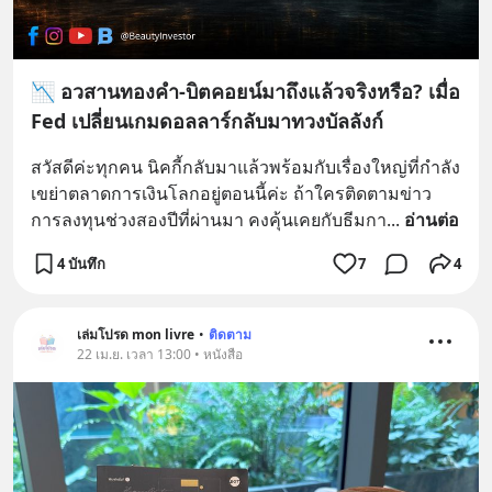
📉 อวสานทองคำ-บิตคอยน์มาถึงแล้วจริงหรือ? เมื่อ
Fed เปลี่ยนเกมดอลลาร์กลับมาทวงบัลลังก์
สวัสดีค่ะทุกคน นิคกี้กลับมาแล้วพร้อมกับเรื่องใหญ่ที่กำลัง
เขย่าตลาดการเงินโลกอยู่ตอนนี้ค่ะ ถ้าใครติดตามข่าว
การลงทุนช่วงสองปีที่ผ่านมา คงคุ้นเคยกับธีมกา
... 
อ่านต่อ
4 บันทึก
7
4
เล่มโปรด mon livre
•
ติดตาม
22 เม.ย. เวลา 13:00 • หนังสือ