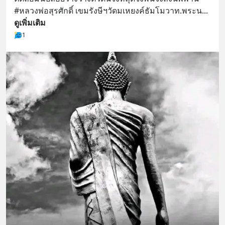
#หลวงพ่อสุรศักดิ์ เขมรังษีฯวัดมเหยงค์ธัมโมวาท.พระน
... 
ดูเพิ่มเติม
1