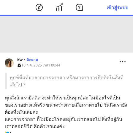
เข้าสู่ระบบ
Kw
•
ติดตาม
18 ก.ค. 2025 เวลา 00:44
ทุกข์ที่แท้มาจากการจากลา หรือมาจากการยึดติดในสิ่งที่
เสียไป ?
ทุกสิ่งถ้าเรายึดติด จะทำให้เราเป็นทุกข์ค่ะ ไม่มีอะไรที่เป็น
ของเราอย่างแท้จริง ขนาดร่างกายเมื่อเราตายไป วันนึงเรายัง
ต้องทิ้งมันเลยค่ะ 
และการจากลา ก็ไม่มีอะไรคงอยู่กับเราตลอดไป สิ่งที่อยู่กับ
เราตลอดชีวิต คือตัวเราเองค่ะ