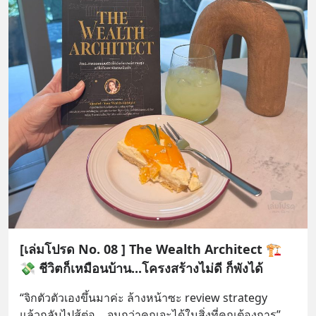
[เล่มโปรด No. 08 ] The Wealth Architect 🏗️
💸 ชีวิตก็เหมือนบ้าน...โครงสร้างไม่ดี ก็พังได้
“จิกตัวตัวเองขึ้นมาค่ะ ล้างหน้าซะ review strategy 
แล้วกลับไปสู้ต่อ… จนกว่าคุณจะได้ในสิ่งที่คุณต้องการ”
... 