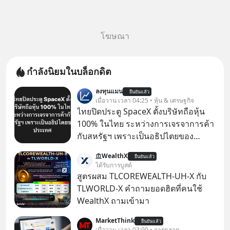
โฆษณา
กำลังนิยมในบล็อกดิต
ลงทุนแมน
ยืนยันแล้ว
เมื่อวาน เวลา 04:25 • หุ้น & เศรษฐกิจ
ไทยปิดประตู SpaceX ตั้งบริษัทถือหุ้น
100% ในไทย ระหว่างการเจรจาการค้า
กับสหรัฐฯ เพราะเป็นอธิปไตยของ
ประเทศ Bloomberg รายงาน ไทย
WealthX
ยืนยันแล้ว
ประกาศจุดยืนชัดเจนว่า จะไม่อนุญาต
ได้รับการบูสต์
ให้บริษัทสหรัฐฯ ตั้งบริษัทโทรคมนาคม
สูตรผสม TLCOREWEALTH-UH-X กับ
ดาวเทียมที่ถือหุ้น 100% โดยชาวต่าง
TLWORLD-X คำถามยอดฮิตที่คนใช้
ชาติ ในระหว่างการเจรจาการค้ากับ
WealthX ถามเข้ามา
รัฐบาลสหรัฐ โดยให้เหตุผลว่าเป็น
MarketThink
ประเด็นด้านอธิปไตยของประเทศ
ยืนยันแล้ว
เมื่อวาน เวลา 03:00 • การตลาด