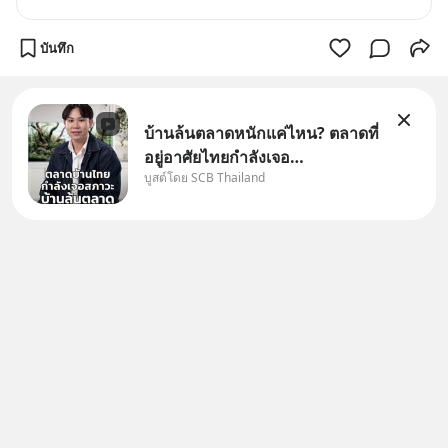
บันทึก
บ้านล้นตลาดหนักแค่ไหน? ตลาดที่
อยู่อาศัยไทยกำลังเจอ
บูสต์โดย SCB Thailand
Oversupply หนักกว่าที่คิด และ
ปัญหานี้อาจไม่ได้จบแค่เรื่อง
เศรษฐกิจ #SCBEIC #อสังหา
#บ้านล้นตลาด #เศรษฐกิจไทย
#EICAround #SCBThailand
สามารถดูคลิปท