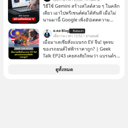
วิธีใช้ Gemini สร้างสไลด์สวย ๆ ในคลิก
เดียว เอาไปพรีเซนต์ต่อได้ทันที เมื่อไม่
นานมานี้ Google เพิ่งอัปเดตความ
สามารถใหม่ให้กับ Google Slides ให้
ด.ดล Blog
ยืนยันแล้ว
สามารถใช้ Gemini ช่วยสร้างสไลด์นำ
เมื่อวาน เวลา 12:52 • ยานยนต์
เสนอแบบสวย ๆ ได้ในคลิกเดียว ไม่ต้อง
เมื่อมาเลเซียสั่งแบนรถ EV จีน! จุดจบ
เสียเวลาทำเองอีกต่อไป
ของรถยนต์ไฟฟ้าราคาถูก? | Geek
Talk EP243 เคยสงสัยไหมว่า แบรนด์รถ
EV จากจีนที่กำลังบุกตีตลาดทั่วโลกจน
ราบคาบ จะถูกสกัดดาวรุ่งจนต้องเบรก
ดูทั้งหมด
หัวทิ่มได้อย่างไร? นี่คือเรื่องจริงที่เพิ่ง
เกิดขึ้นในมาเลเซีย เมื่อรัฐบาลประกาศ
งัด “กฎเหล็ก” สั่งบล็อกการนำเข้ารถ EV
ราคาถูกจากจีนแบบสายฟ้าแลบ ตั้ง
กำแพงราคานำเข้าขั้นต่ำสูงถึง 1.7 ล้าน
บาท! งานนี้ทำเอาค่ายยักษ์ใหญ่อย่าง
BYD ที่เคยกวาดเรียบยอดขายถึงกับ
สะดุดไปไม่เป็น แต่เบื้องหลังมาตรการ