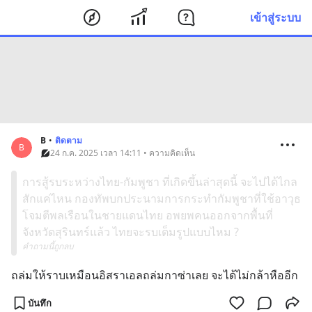
เข้าสู่ระบบ
B
•
ติดตาม
B
24 ก.ค. 2025 เวลา 14:11 • ความคิดเห็น
การสู้รบระหว่างไทย-กัมพูชา ที่เกิดขึ้นล่าสุดนี้ จะไปได้ไกล
สักแค่ไหน กองทัพบกประนามการกระทำกัมพูชาที่ใช้อาวุธ
โจมตีพลเรือนในชายแดนไทย อพยพคนออกจากพื้นที่
จังหวัดสุรินทร์แล้ว ไทยจะรบเต็มรูปแบบไหม ?
คำถามนี้ถูกลบ
ถล่มให้ราบเหมือนอิสราเอลถล่มกาซ่าเลย จะได้ไม่กล้าหืออีก
บันทึก