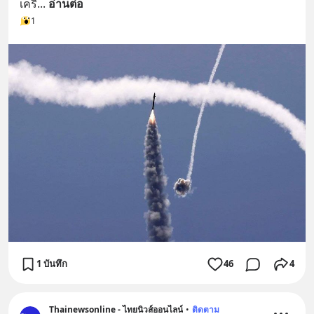
เครื
... 
อ่านต่อ
1
1 บันทึก
46
4
Thainewsonline - ไทยนิวส์ออนไลน์
•
ติดตาม