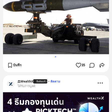
บันทึก
35
WealthX
•
ติดตาม
ยืนยันแล้ว
ได้รับการบูสต์