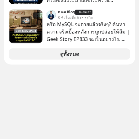
ตัวเลขงบประมาณที่กระทรวง
ภัยออนไลน์
ศึกษาธิการ ได้รับจัดสรรในงบประมาณ
ด.ดล Blog
ยืนยันแล้ว
รายจ่ายประจำปี 2568 ซึ่งมากที่สุดเป็น
8 ชั่วโมงที่แล้ว • ธุรกิจ
อันดับ 2 รองจากกระทรวงการคลัง
หรือ MySQL จะตายแล้วจริงๆ? ค้นหา
ความจริงเบื้องหลังการถูกปล่อยให้ลืม |
Geek Story EP833 จะเป็นอย่างไร..
เมื่อซอฟต์แวร์ฟรีที่หล่อเลี้ยงเว็บไซต์
กว่าครึ่งโลก ถูกมหาเศรษฐีคู่แข่งทุ่มเงิน
ดูทั้งหมด
ซื้อกิจการไป? นี่คือเรื่องจริงของ
MySQL ฐานข้อมูลระดับตำนานที่
โปรแกรมเมอร์คนหนึ่งใช้เวลา 27 ปี
ปลุกปั้นและตั้งชื่อตามลูกสาวของตัวเอง
เมื่อรู้ว่าผลงานชิ้นเอกกำลังจะตกไปอยู่
ในมือของอาณาจักรที่จ้องจะทำลายมัน
เขาถึงขั้นต้องเขียนจดหมายเปิดผนึก
ขอร้องคนทั้งอินเทอร์เน็ตให้ช่วยหยุดยั้ง
ดีลนี้! เกิดอะไรขึ้นหลังจากการควบรวม
กิจการครั้งประวัติศาสตร์? ยักษ์ใหญ่
ตั้งใจซื้อไปพัฒนาต่อ หรือแค่ซื้อไป “ฆ่า”