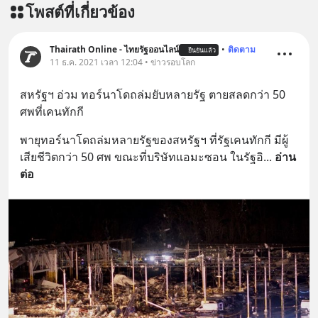
โพสต์ที่เกี่ยวข้อง
สนับสนุนโดย 📣
=========================
เครียด หลับยาก ผมอยากแนะนำ
Thairath Online - ไทยรัฐออนไลน์
•
ติดตาม
ยืนยันแล้ว
11 ธ.ค. 2021 เวลา 12:04 • ข่าวรอบโลก
ผลิตภัณฑ์เสริมอาหาร Diip CBD ช่วย
บรรเทาความเครียด ลดความวิตกกังวล
สหรัฐฯ อ่วม ทอร์นาโดถล่มยับหลายรัฐ ตายสลดกว่า 50 
เพิ่มการผ่อนคลาย ซึ่งช่วยให้การนอน
ศพที่เคนทักกี
หลับมีประสิทธิภาพมากยิ่งขึ้น 📍 สนใจ
สั่งซื้อสินค้า Diip CBD 💬 LINE :
พายุทอร์นาโดถล่มหลายรัฐของสหรัฐฯ ที่รัฐเคนทักกี มีผู้
@diipgeek 🔗 หรือกดลิงก์
เสียชีวิตกว่า 50 ศพ ขณะที่บริษัทแอมะซอน ในรัฐอิ
... 
อ่าน
https://lin.ee/U91Fzyz
ต่อ