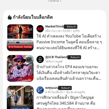
โฆษณา
กำลังนิยมในบล็อกดิต
MarketThink
ยืนยันแล้ว
เมื่อวาน เวลา 03:00 • ธุรกิจ
ใช้ AI ทำเพลงลง YouTube ไอเดียสร้าง
Passive Income ในยุคนี้ ตอนนี้หลาย ๆ
คนน่าจะเคยได้ยินเพลงที่ใช้ AI สร้าง
ผ่านหูกันมาบ้าง เช่น เพลง “ไม่มีใคร
SCB Thailand
ยืนยันแล้ว
รู้ตัวเรา” จากช่องชื่อว่า UNHEARD
ได้รับการบูสต์
MUSIC ที่ตอนนี้มียอดรับชมกว่า 26
ป้าเก๋าเล่ากลโกง EP4 ตอนเขาบอกจะ
ล้านครั้งแล้ว
ได้เงินคืน เมื่อห้างดังโทรหาคุณวิยะดา
แจ้งเรื่องเคลมสินค้าแล้วบอกว่าจะคืน
เงิน คุณวิยะดาจะได้เงินจริง หรือเป็น
ลงทุนแมน
ยืนยันแล้ว
เรื่องจ้อจี้ หาคำตอบได้ที่ “ป้าเก๋าเล่ากล
4 ชั่วโมงที่แล้ว • หุ้น & เศรษฐกิจ
โกง” EP4 ตอน “เขาบอกว่าจะได้เงิน
การศึกษาเหลื่อมล้ำ ปัญหาใหญ่ฉุด
คืน” #ป้าเก๋าเล่ากลโกง #แก้เกมกลโกง
เศรษฐกิจไทย 340,584 ล้านบาท คือ
#อยู่อย่างยั่งยืน #Cybersecurity #เตือน