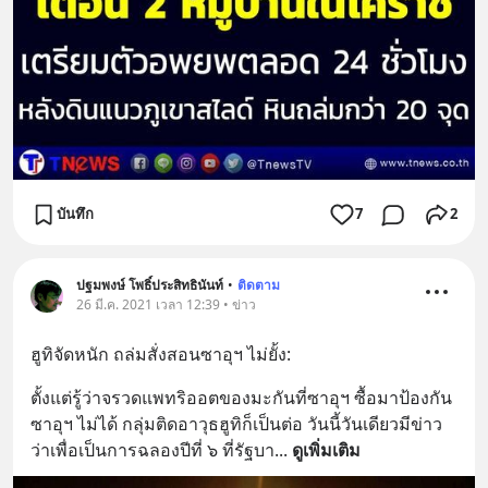
บันทึก
7
2
ปฐมพงษ์ โพธิ์ประสิทธินันท์
•
ติดตาม
26 มี.ค. 2021 เวลา 12:39 • ข่าว
ฮูทิจัดหนัก ถล่มสั่งสอนซาอุฯ ไม่ยั้ง:
ตั้งแต่รู้ว่าจรวดแพทริออตของมะกันที่ซาอุฯ ซื้อมาป้องกัน
ซาอุฯ ไม่ได้ กลุ่มติดอาวุธฮูทิก็เป็นต่อ วันนี้วันเดียวมีข่าว
ว่าเพื่อเป็นการฉลองปีที่ ๖ ที่รัฐบา
... 
ดูเพิ่มเติม