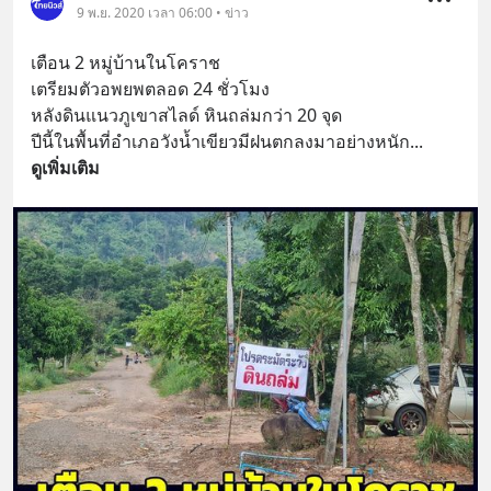
9 พ.ย. 2020 เวลา 06:00 • ข่าว
เตือน 2 หมู่บ้านในโคราช
เตรียมตัวอพยพตลอด 24 ชั่วโมง
หลังดินแนวภูเขาสไลด์ หินถล่มกว่า 20 จุด
ปีนี้ในพื้นที่อำเภอวังน้ำเขียวมีฝนตกลงมาอย่างหนัก
... 
ดูเพิ่มเติม