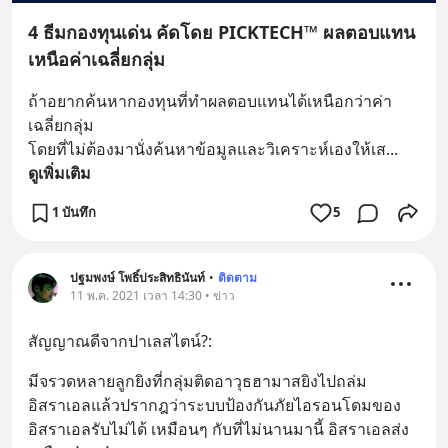
4 ธีมกองทุนเด่น คัดโดย PICKTECH™ ผลตอบแทน
เหนือค่าเฉลี่ยกลุ่ม
ถ้าอยากค้นหากองทุนที่ทำผลตอบแทนได้เหนือกว่าค่า
เฉลี่ยกลุ่ม 
โดยที่ไม่ต้องมานั่งค้นหาข้อมูลและวิเคราะห์เองให้เส
... 
ดูเพิ่มเติม
1 บันทึก
5
ปฐมพงษ์ โพธิ์ประสิทธินันท์
•
ติดตาม
11 พ.ค. 2021 เวลา 14:30 • ข่าว
สัญญาณดีจากปาเลสไตน์?:
มีจรวดหลายลูกยิงที่กลุ่มติดอาวุธฮามาสยิงไปถล่ม
อิสราเอลแล้วปรากฎว่าระบบป้องกันภัยไอรอนโดมของ
อิสราเอลรับไม่ได้ เหมือนๆ กับที่ไม่นานมานี้ อิสราเอลส่ง