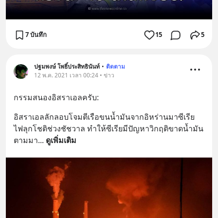
7 บันทึก
15
5
ปฐมพงษ์ โพธิ์ประสิทธินันท์
•
ติดตาม
12 พ.ค. 2021 เวลา 00:24 • ข่าว
กรรมสนองอิสราเอลครับ:
อิสราเอลลักลอบโจมตีเรือขนน้ำมันจากอิหร่านมาซีเรีย 
ไฟลุกโชติช่วงชัชวาล ทำให้ซีเรียมีปัญหาวิกฤติขาดน้ำมัน
ตามมา
... 
ดูเพิ่มเติม