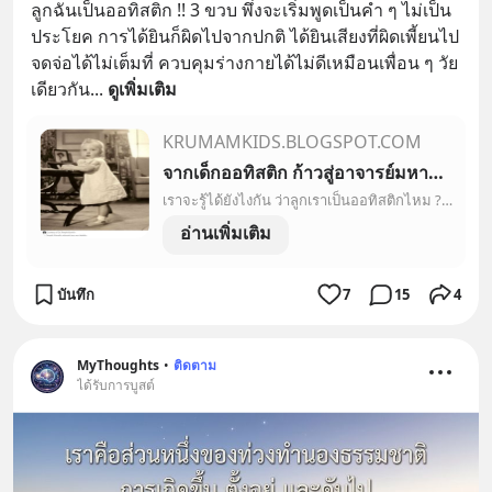
ลูกฉันเป็นออทิสติก !! 3 ขวบ พึ่งจะเริ่มพูดเป็นคำ ๆ ไม่เป็น
ประโยค การได้ยินก็ผิดไปจากปกติ ได้ยินเสียงที่ผิดเพี้ยนไป 
จดจ่อได้ไม่เต็มที่ ควบคุมร่างกายได้ไม่ดีเหมือนเพื่อน ๆ วัย
เดียวกัน
... 
ดูเพิ่มเติม
KRUMAMKIDS.BLOGSPOT.COM
จากเด็กออทิสติก ก้าวสู่อาจารย์มหาลัย Temple Grandin
เราจะรู้ได้ยังไงกัน ว่าลูกเราเป็นออทิสติกไหม ? กรณีเด็กน้อย Temple Grandin ก็เหมือนกันค่ะ กว่าคุณแม่ของเธอจะรู้ว่าลูกเป็นออทิสติ...
อ่านเพิ่มเติม
บันทึก
7
15
4
MyThoughts
•
ติดตาม
ได้รับการบูสต์