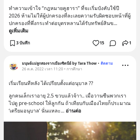
ทำความเข้าใจ “กฎหมายคูฮารา” ที่จะเริ่มบังคับใช้ปี 
2026 ห้ามไม่ให้ผู้ปกครองที่ละเลยความรับผิดชอบหน้าที่ผู้
ปกครองที่พึ่งกระทำต่อบุตรหลานได้รับทรัพย์สินข
... 
ดูเพิ่มเติม
3 บันทึก
15
1
มนุษย์แม่ลูกสองจากเมืองซิดนีย์ by Tara Thow
•
ติดตาม
26 ต.ค. 2022 เวลา 11:20 • การศึกษา
เริ่มเรียนทีหลัง ได้เปรียบตั้งแต่อนุบาล ??
ลูกคนเล็กเราอายุ 2.5 ขวบแล้วจ้าา.. เมื่อวานซืนพวกเรา
ไปดู pre-school ให้ลูกกัน ถ้าเทียบกับเมืองไทยก็ประมาณ 
‘เตรียมอนุบาล’ นั่นแหละ
... 
อ่านต่อ