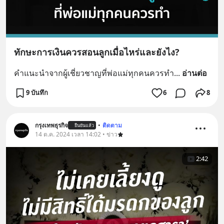
ทักษะการเงินควรสอนลูกเมื่อไหร่และยังไง?
คำแนะนำจากผู้เชี่ยวชาญที่พ่อแม่ทุกคนควรทำ
... 
อ่านต่อ
9 บันทึก
6
8
กรุงเทพธุรกิจ
•
ติดตาม
ยืนยันแล้ว
14 ต.ค. 2024 เวลา 14:02 • ข่าว
2:42