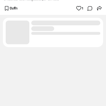
บันทึก
1