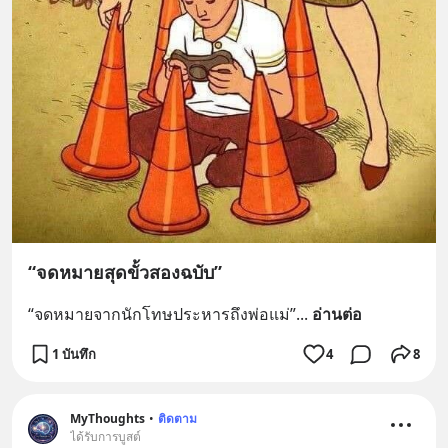
“จดหมายสุดขั้วสองฉบับ”
“จดหมายจากนักโทษประหารถึงพ่อแม่”
... 
อ่านต่อ
1 บันทึก
4
8
MyThoughts
•
ติดตาม
ได้รับการบูสต์