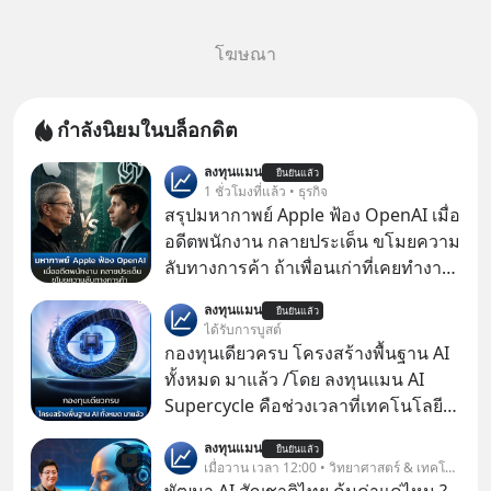
โฆษณา
กำลังนิยมในบล็อกดิต
ลงทุนแมน
ยืนยันแล้ว
1 ชั่วโมงที่แล้ว • ธุรกิจ
สรุปมหากาพย์ Apple ฟ้อง OpenAI เมื่อ
อดีตพนักงาน กลายประเด็น ขโมยความ
ลับทางการค้า ถ้าเพื่อนเก่าที่เคยทำงาน
ด้วยกัน ทักมาขอให้เราช่วยหาไฟล์งาน
ลงทุนแมน
ยืนยันแล้ว
เก่าที่เขาเคยทำไว้ ตอนยังอยู่บริษัท
ได้รับการบูสต์
เดียวกัน
กองทุนเดียวครบ โครงสร้างพื้นฐาน AI
ทั้งหมด มาแล้ว /โดย ลงทุนแมน AI
Supercycle คือช่วงเวลาที่เทคโนโลยี
ปัญญาประดิษฐ์ จะกลายเป็นตัวขับ
ลงทุนแมน
ยืนยันแล้ว
เคลื่อนหลัก ของการเติบโตทาง
เมื่อวาน เวลา 12:00 • วิทยาศาสตร์ & เทคโนโลยี
เศรษฐกิจ และวิถีชีวิตของผู้คนอย่าง