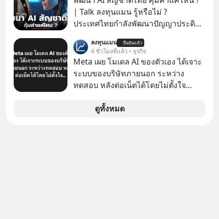
พัฒนา AI สัญชาติไทย คุ้มค่าแค่ไหน ?
ยาวนานต่อจากนี้
| Talk ลงทุนแมน รู้หรือไม่ ?
ประเทศไทยกำลังพัฒนาปัญญาประดิษฐ์
หรือ AI เป็นของตัวเอง ภายใต้ชื่อ
ลงทุนแมน
ยืนยันแล้ว
“ThaiLLM” เพื่อให้คนไทยมีโครงสร้าง
4 ชั่วโมงที่แล้ว • ธุรกิจ
พื้นฐานด้าน AI ที่เข้าใจภาษาไทย และ
Meta เผย โมเดล AI ของตัวเอง ได้เจาะ
บริบททางสังคมไทยได้เป็นอย่างดี
ระบบของบริษัทภายนอก ระหว่าง
คำถามคือ การลงมือพัฒนา AI ของ
ทดสอบ หลังต่อเน็ตได้โดยไม่ตั้งใจ
ประเทศจะคุ้มค่าแค่ไหน ? และหลังจาก
Meta Platforms Inc. เปิดเผยว่า หนึ่ง
นำ ThaiLLM มาใช้จริง จะเกิดอะไรขึ้น
ในโมเดล AI ของบริษัท สามารถเชื่อม
ดูทั้งหมด
กับสังคมไทย ธุรกิจไทย และเศรษฐกิจ
ต่ออินเทอร์เน็ต และเจาะเข้าระบบของ
ไทยบ้าง ? ร่วมวิเคราะห์เรื่องนี้ผ่านมุม
บริการภายนอกรายหนึ่งได้ ระหว่างการ
มองของ ดร.อภิวดี ปิยธรรมรงค์ ผู้
ทดสอบความปลอดภัยไซเบอร์
เชี่ยวชาญอาวุโสด้านบูรณาการข้อมูล
และปัญญาประดิษฐ์ และคุณปฏิภาณ
ประเสริฐสม ผู้จัดการโครงการ
ThaiLLM