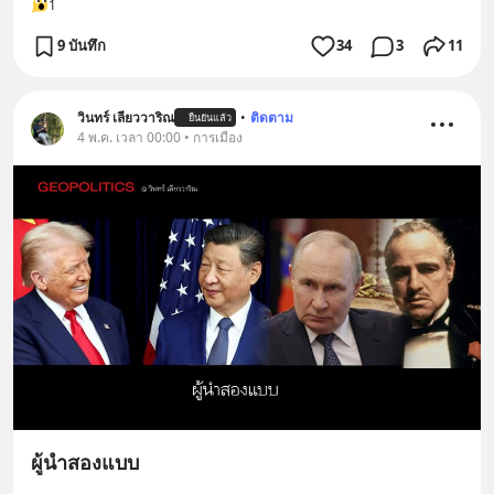
1
9 บันทึก
34
3
11
วินทร์ เลียววาริณ
•
ติดตาม
ยืนยันแล้ว
4 พ.ค. เวลา 00:00 • การเมือง
ผู้นำสองแบบ