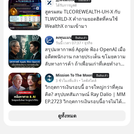
ยืนยันแล้ว
เห็นภาพความสำเร็จที่หรูหรา คอนเสิร์ต
ได้รับการบูสต์
สเกลใหญ่ระดับสเตเดียม และยอดขา
สูตรผสม TLCOREWEALTH-UH-X กับ
ยอัลบัมถล่มทลายจากวงตัวท็อปอย่าง
TLWORLD-X คำถามยอดฮิตที่คนใช้
BTS, BLACKPINK หรือ SEVENTEEN
WealthX ถามเข้ามา
ลงทุนแมน
ยืนยันแล้ว
วันนี้ เวลา 07:37 • ธุรกิจ
สรุปมหากาพย์ Apple ฟ้อง OpenAI เมื่อ
อดีตพนักงาน กลายประเด็น ขโมยความ
ลับทางการค้า ถ้าเพื่อนเก่าที่เคยทำงาน
ด้วยกัน ทักมาขอให้เราช่วยหาไฟล์งาน
Mission To The Moon
ยืนยันแล้ว
เก่าที่เขาเคยทำไว้ ตอนยังอยู่บริษัท
3 ชั่วโมงที่แล้ว • ไลฟ์สไตล์
เดียวกัน
วิกฤตการเงินรอบนี้ อาจใหญ่กว่าที่คุณ
คิด? สรุปบทสัมภาษณ์ Ray Dalio | MM
EP.2723 วิกฤตการเงินรอบนี้อาจไม่ได้
เหมือนทุกครั้งที่เราเคยเจอ เมื่อ Ray
Dalio ชายผู้เคยทำนายวิกฤตเศรษฐกิจ
ดูทั้งหมด
มาแล้วหลายต่อหลายครั้ง ออกมาส่ง
สัญญาณเตือนระเบิดเวลาลูกใหม่ที่