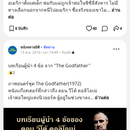
อเมริกาตั้งแต่เด็ก พ่อกับแม่ถูกเจ้าพ่อในซิซีลีสังหาร ไม่มี
ทางเลือกนอกจากหนีไปอเมริกา ชื่อจริงของเขาไม
... 
อ่าน
ต่อ
8 บันทึก
40
4
หนังหลายมิติ
•
ติดตาม
13 ส.ค. 2019 เวลา 19:49 • บันเทิง
บทเรียนผู้นำ 4 ข้อ จาก "The Godfather"
2
ภาพยนตร์ชุด The Godfather(1972)
หนังแก๊งสเตอร์ที่กล่าวถึง ดอน วีโต้ คอลิโอเน่ 
เจ้าพ่อใหญ่แห่งนิวยอร์ค ผู้อยู่ในช่วงขาลง
... 
อ่านต่อ