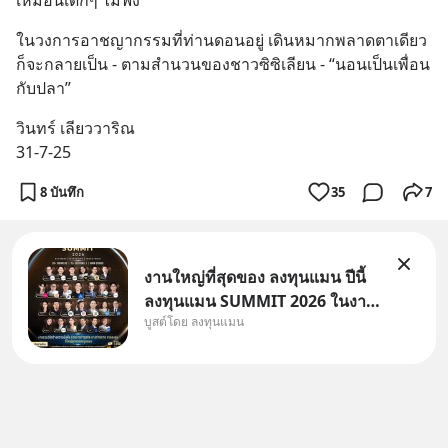
เหมือนเด็กๆ ไม่ฟัง
ในวงการอาชญากรรมที่ท่านดอนอยู่ เดินหมากพลาดตาเดียว 
ก็จะกลายเป็น - ตามสำนวนของชาวซิซิเลียน - “นอนเป็นเพื่อน
กับปลา”
วินทร์ เลียววาริณ
31-7-25
8 บันทึก
35
7
งานใหญ่ที่สุดของ ลงทุนแมน ปีนี้
ลงทุนแมน SUMMIT 2026 ในงาน
บูสต์โดย ลงทุนแมน
นี้จะมีเจ้าของธุรกิจ Dr.PONG,
หมึกกรุบ, Srichand, Jones’
Salad, LA GLACE, Fastwork,
MizuMi, KARMART, อิชิตัน มา
แชร์ความรู้การสร้างธุรกิจ