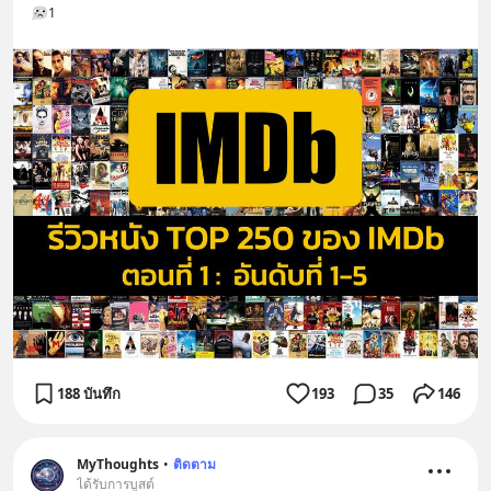
1
188 บันทึก
193
35
146
MyThoughts
•
ติดตาม
ได้รับการบูสต์