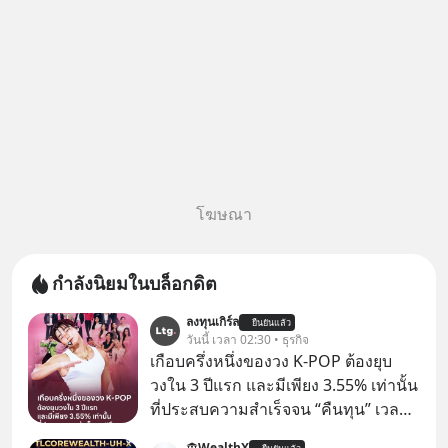
โฆษณา
กำลังนิยมในบล็อกดิต
ลงทุนเกิร์ล
ยืนยันแล้ว
วันนี้ เวลา 02:30 • ธุรกิจ
เกือบครึ่งหนึ่งของวง K-POP ต้องยุบ
วงใน 3 ปีแรก และมีเพียง 3.55% เท่านั้น
ที่ประสบความสำเร็จจน “คืนทุน” เวลา
มองเข้าไปในวงการ K-POP เรามักจะ
WealthX