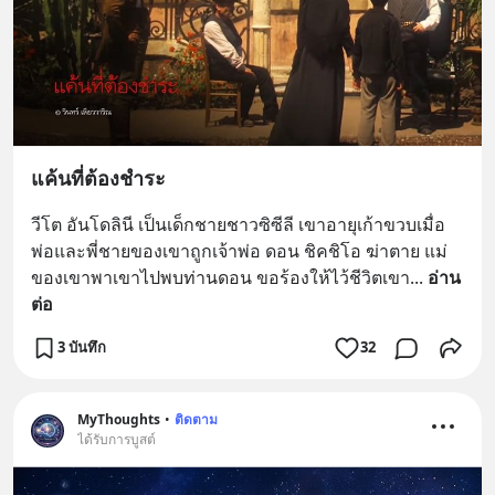
แค้นที่ต้องชำระ
วีโต อันโดลินี เป็นเด็กชายชาวซิซีลี เขาอายุเก้าขวบเมื่อ
พ่อและพี่ชายของเขาถูกเจ้าพ่อ ดอน ชิคชิโอ ฆ่าตาย แม่
ของเขาพาเขาไปพบท่านดอน ขอร้องให้ไว้ชีวิตเขา
... 
อ่าน
ต่อ
3 บันทึก
32
MyThoughts
•
ติดตาม
ได้รับการบูสต์