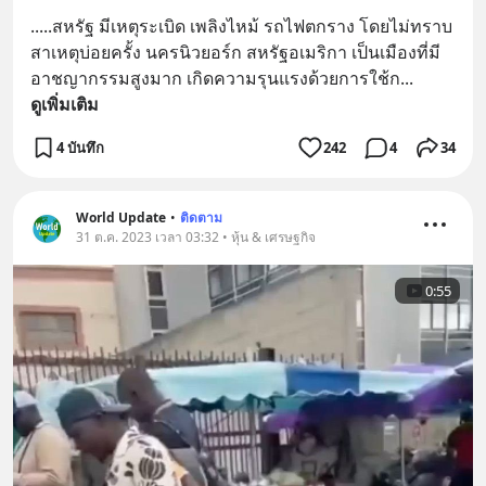
.....สหรัฐ มีเหตุระเบิด เพลิงไหม้ รถไฟตกราง โดยไม่ทราบ
สาเหตุบ่อยครั้ง นครนิวยอร์ก สหรัฐอเมริกา เป็นเมืองที่มี
อาชญากรรมสูงมาก เกิดความรุนแรงด้วยการใช้ก
... 
ดูเพิ่มเติม
4 บันทึก
242
4
34
World Update
•
ติดตาม
31 ต.ค. 2023 เวลา 03:32 • หุ้น & เศรษฐกิจ
0:55