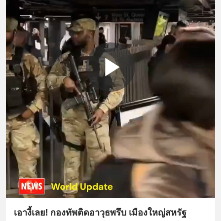
เอางี้เลย! กองทัพติดอาวุธพรึบ เมืองใหญ่สหรัฐ