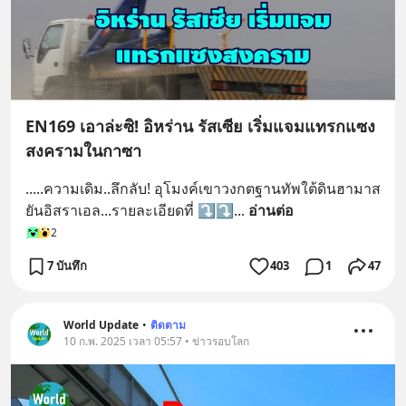
EN169 เอาล่ะซิ! อิหร่าน รัสเซีย เริ่มแจมแทรกแซง
สงครามในกาซา
.....ความเดิม..ลึกลับ! อุโมงค์เขาวงกตฐานทัพใต้ดินฮามาส 
ยันอิสราเอล...รายละเอียดที่ ⤵️⤵️
... 
อ่านต่อ
2
7 บันทึก
403
1
47
World Update
•
ติดตาม
10 ก.พ. 2025 เวลา 05:57 • ข่าวรอบโลก