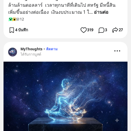
ล้านล้านดอลลาร์  เวลาทุกนาทีที่เดินไป สหรัฐ มีหนี้สิน
เพิ่มขึ้นอย่างต่อเนื่อง  เงินงบประมาณ 1 ใ
... 
อ่านต่อ
12
4 บันทึก
319
3
27
MyThoughts
•
ติดตาม
ได้รับการบูสต์