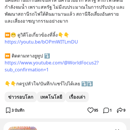
นี่คือสถานีแกรนด์เซ็นทรัล นครนิวยอร์ก สหรัฐ ที่รถไฟใต้ดิน
กำลังจมน้ำ เพราะสหรัฐ ไม่มีงบประมาณในการปรับปรุง และ
พัฒนาสถานีรถไฟใต้ดินมานานแล้ว สถานีจึงเสี่ยงอันตราย 
และเสี่ยงอาชญากรรมอย่างมาก
⏩😁 ดูวิดีโอเกี่ยวข้องที่ลิ้ง👇👇
https://youtu.be/bOPmWITLmDU
⏩ ติดตามทางยูทูป ⤵️
https://www.youtube.com/@WorldFocus2?
sub_confirmation=1
👇👇กดรูปหัวใจ/บันทึก/แชร์ไปได้เลย ⤵️⤵️
ข่าวรอบโลก
เทคโนโลยี
เรื่องเล่า
3 บันทึก
95
1
9