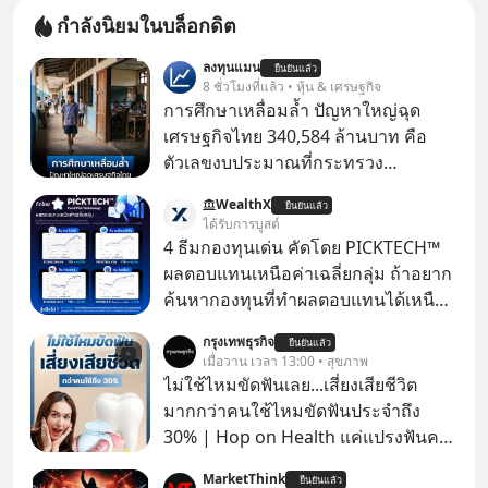
กำลังนิยมในบล็อกดิต
ลงทุนแมน
ยืนยันแล้ว
8 ชั่วโมงที่แล้ว • หุ้น & เศรษฐกิจ
การศึกษาเหลื่อมล้ำ ปัญหาใหญ่ฉุด
เศรษฐกิจไทย 340,584 ล้านบาท คือ
ตัวเลขงบประมาณที่กระทรวง
ศึกษาธิการ ได้รับจัดสรรในงบประมาณ
WealthX
ยืนยันแล้ว
รายจ่ายประจำปี 2568 ซึ่งมากที่สุดเป็น
ได้รับการบูสต์
อันดับ 2 รองจากกระทรวงการคลัง
4 ธีมกองทุนเด่น คัดโดย PICKTECH™
ผลตอบแทนเหนือค่าเฉลี่ยกลุ่ม ถ้าอยาก
ค้นหากองทุนที่ทำผลตอบแทนได้เหนือ
กว่าค่าเฉลี่ยกลุ่ม โดยที่ไม่ต้องมานั่ง
กรุงเทพธุรกิจ
ยืนยันแล้ว
ค้นหาข้อมูลและวิเคราะห์เองให้เสีย
เมื่อวาน เวลา 13:00 • สุขภาพ
เวลา แค่ใช้ PICKTECH™ บนแอป
ไม่ใช้ไหมขัดฟันเลย...เสี่ยงเสียชีวิต
WealthX ช่วยคัดกองทุนเด่นให้ได้
มากกว่าคนใช้ไหมขัดฟันประจำถึง
30% | Hop on Health แค่แปรงฟันคง
ไม่พอ..จากการวิจัยตามเก็บข้อมูลผู้สูง
MarketThink
ยืนยันแล้ว