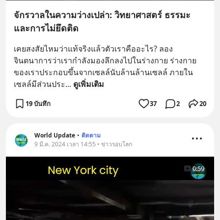
จักรวาลในความว่างเปล่า: วิทยาศาสตร์ ธรรมะ
และการไม่ยึดติด
เคยสงสัยไหมว่าแท้จริงแล้วตัวเราคืออะไร? ลอง
จินตนาการว่าเรากำลังมองลึกลงไปในร่างกาย ร่างกาย
ของเราประกอบขึ้นจากเซลล์นับล้านล้านเซลล์ ภายใน
เซลล์มีส่วนประ
... 
ดูเพิ่มเติม
19 บันทึก
37
2
20
World Update
•
ติดตาม
9 มี.ค. 2024 เวลา 14:55 • ข่าวรอบโลก
0:59