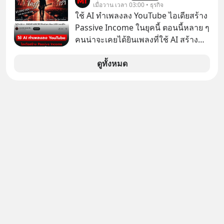
อายุ 5,000 คน มีข้อมูลที่น่าสนใจเกี่ยว
เมื่อวาน เวลา 03:00 • ธุรกิจ
กับโรคต่างๆที่เกิดจากการไม่ใช้ไหมขัด
ใช้ AI ทำเพลงลง YouTube ไอเดียสร้าง
ฟันเป็นประจำ เสี่ยงเกิดโรคนำไปสู่การ
Passive Income ในยุคนี้ ตอนนี้หลาย ๆ
เสียชีวิต...อะไรคือสาเหตุติดตามได้ใน
คนน่าจะเคยได้ยินเพลงที่ใช้ AI สร้าง
Hop On Health
ผ่านหูกันมาบ้าง เช่น เพลง “ไม่มีใคร
รู้ตัวเรา” จากช่องชื่อว่า UNHEARD
ดูทั้งหมด
MUSIC ที่ตอนนี้มียอดรับชมกว่า 26
ล้านครั้งแล้ว