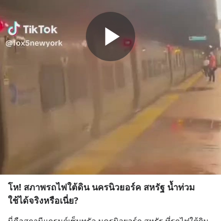
โห! สภาพรถไฟใต้ดิน นครนิวยอร์ค สหรัฐ น้ำท่วม
ใช้ได้จริงหรือเนี่ย?