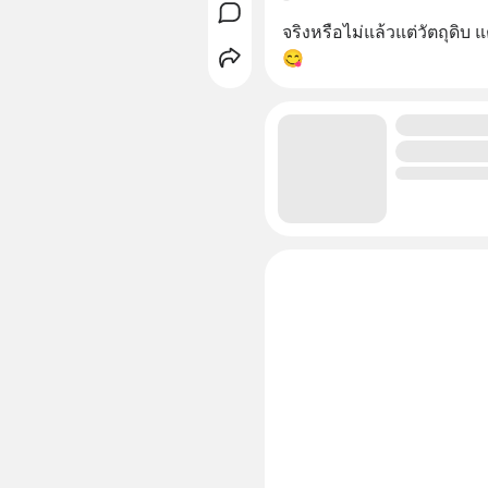
จริงหรือไม่แล้วแต่วัตถุดิบ แ
😋