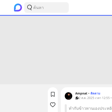
Ampnat
•
ติดตาม
2 ส.ค. 2025 เวลา 12:55 •
ทำกับข้าวทานเองประหยัด