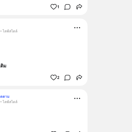
1
• ไลฟ์สไตล์
เติม
2
ิดตาม
• ไลฟ์สไตล์