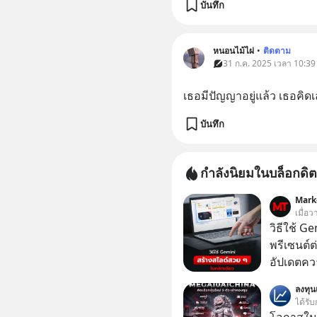
บันทึก
หนอนไม้ไผ่
•
ติดตาม
31 ก.ค. 2025 เวลา 10:39 
เธอมีปัญญาอยู่แล้ว เธอคิด
บันทึก
กำลังนิยมในบล็อกดิต
Mark
เมื่อ
วิธีใช้ G
พรีเซนต์ต่
อัปเดตคว
สามารถใช
ลงทุ
สวย ๆ ได้
ได้รับ
ไป