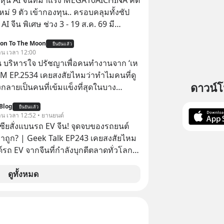
ุ้น AI จีนที่มาแรง MEGA10AICHINA คัด
ใหม่ 9 ตัว เข้ากองทุน.. ครอบคลุมทั้งซัป
พิเศษ ช่วง 3 - 19 ส.ค. 69 มี
 ลด 50% ค่าธรรมเนียมซื้อ | ยอด 2 ล้าน
ion To The Moon
ยืนยันแล้ว
 ฟรีค่าธรรมเนียมซื้อ
วาน เวลา 12:00
 บริหารใจ ปรัชญาเพื่อคนทำงานจาก ‘เห
 5M EP.2534 เคยสงสัยไหมว่าทำไมคนที่ดู
ดาวน์
กลายเป็นคนที่เข้มแข็งที่สุดในบาง
์ แล้วทำไมคนที่ไม่ออกแรงทำอะไรเลย
Blog
ยืนยันแล้ว
วามสำเร็จได้ไวกว่าใครเพื่อน? ไม่แน่ว่า
วาน เวลา 12:52 • ยานยนต์
้อาจจะเป็นคนที่รู้จักบริหารใจตัวเอง และ
เซียสั่งแบนรถ EV จีน! จุดจบของรถยนต์
ที่สุดก็เป็นได้ โดยพอดแคสต์ 5M
าถูก? | Geek Talk EP243 เคยสงสัยไหม
จะพาทุกคนไปสำรวจวิธีการบริหารคนและ
์รถ EV จากจีนที่กำลังบุกตีตลาดทั่วโลก
ปรัชญาเพื่อคนทำงานจาก ‘เหลาจื่อ’ (เล่า
 จะถูกสกัดดาวรุ่งจนต้องเบรกหัวทิ่มได้
ปราชญ์จีนแห่งยุคไปด้วยกัน
ดูทั้งหมด
ะกาศงัด “กฎเหล็ก” สั่งบล็อกการนำเข้า
คาถูกจากจีนแบบสายฟ้าแลบ ตั้งกำแพง
าขั้นต่ำสูงถึง 1.7 ล้านบาท! งานนี้ทำเอา
์ใหญ่อย่าง BYD ที่เคยกวาดเรียบยอดขาย