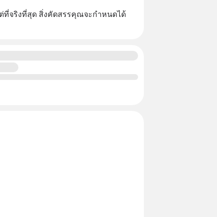
ต่ที่จริงที่สุด สิ่งคัดสรรคุณจะกำหนดได้ 