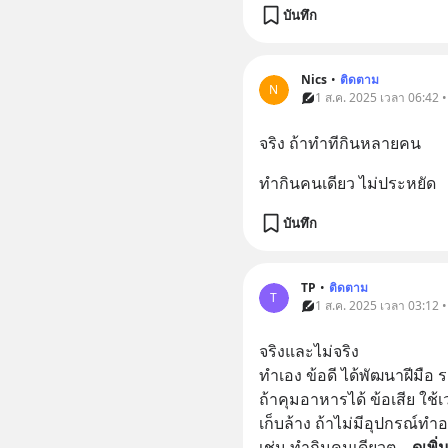
บันทึก
Nics
•
ติดตาม
N
1 ส.ค. 2025 เวลา 06:42 •
จริง ถ้าทำทีกินหลายคน
ทำกินคนเดียว ไม่ประหยัด
บันทึก
TP
•
ติดตาม
T
1 ส.ค. 2025 เวลา 03:12 •
จริงและไม่จริง
ทำเอง ข้อดี ได้พัฒนาฝีมือ 
ถ้าคุมอาหารได้ ข้อเสีย ใช
เก็บล้าง ถ้าไม่มีอุปกรณ์ทำ
เช่น ทำกินคนเดียวต
... 
ดูเพิ่