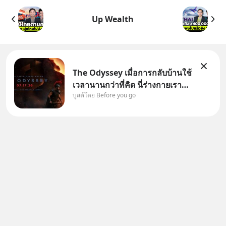
Up Wealth
The Odyssey เมื่อการกลับบ้านใช้
เวลานานกว่าที่คิด นี่ร่างกายเรา
บูสต์โดย Before you go
ต้องการกลับบ้านจริงหรือ
(SPOILED ALERT!!!) 🔥 264.1