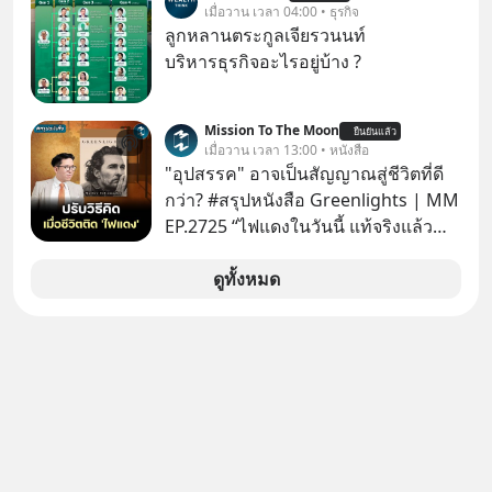
ค้นหาข้อมูลและวิเคราะห์เองให้เสีย
เมื่อวาน เวลา 04:00 • ธุรกิจ
เวลา แค่ใช้ PICKTECH™ บนแอป
ลูกหลานตระกูลเจียรวนนท์
WealthX ช่วยคัดกองทุนเด่นให้ได้
บริหารธุรกิจอะไรอยู่บ้าง ?
Mission To The Moon
ยืนยันแล้ว
เมื่อวาน เวลา 13:00 • หนังสือ
"อุปสรรค" อาจเป็นสัญญาณสู่ชีวิตที่ดี
กว่า? #สรุปหนังสือ Greenlights | MM
EP.2725 “ไฟแดงในวันนี้ แท้จริงแล้ว
อาจเป็นสัญญาณไฟเขียวที่ยังไม่ถึงเวลา
เปลี่ยนสี” McConaughey ดาราดาวรุ่ง
ดูทั้งหมด
ในยุคหนึ่ง เคยปฏิเสธเงินค่าตัวหนังรอม
คอมที่สูงถึง 14.5 ล้านดอลลาร์ (หรือ
ราว 500 ล้านบาท) เพียงเพราะเขาไม่
อยากขังตัวเองไว้ในกล่องเดิมๆ ผลที่
ตามมาคือ โทรศัพท์ของเขากลายเป็น
ความเงียบสนิทนานถึง 14 เดือนเต็ม แต่
ความเงียบและ "ไฟแดง" ในวันนั้นกลับ
กลายเป็นการถอยหลังเพื่อตั้งหลัก จนส่ง