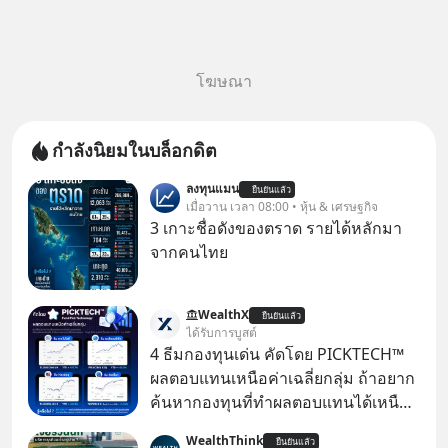
โฆษณา
กำลังนิยมในบล็อกดิต
ลงทุนแมน
ยืนยันแล้ว
เมื่อวาน เวลา 08:00 • หุ้น & เศรษฐกิจ
3 เกาะชื่อดังของตราด รายได้หลักมา
จากคนไทย
WealthX
ยืนยันแล้ว
ได้รับการบูสต์
4 ธีมกองทุนเด่น คัดโดย PICKTECH™
ผลตอบแทนเหนือค่าเฉลี่ยกลุ่ม ถ้าอยาก
ค้นหากองทุนที่ทำผลตอบแทนได้เหนือ
กว่าค่าเฉลี่ยกลุ่ม โดยที่ไม่ต้องมานั่ง
WealthThink
ยืนยันแล้ว