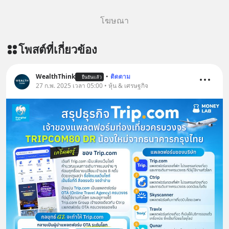
#missiontothemoonpodcast
โฆษณา
โพสต์ที่เกี่ยวข้อง
WealthThink
•
ติดตาม
ยืนยันแล้ว
27 ก.พ. 2025 เวลา 05:00 • หุ้น & เศรษฐกิจ