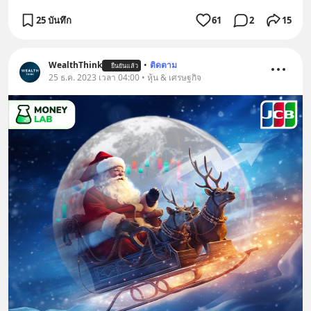
25 บันทึก
61
2
15
WealthThink
•
ติดตาม
ยืนยันแล้ว
25 ธ.ค. 2023 เวลา 04:00 • หุ้น & เศรษฐกิจ