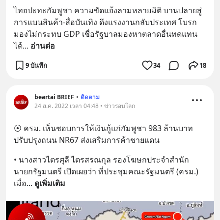
ไทยปะทะกัมพูชา ความขัดแย้งลามหลายมิติ บานปลายสู่
การแบนสินค้า-สื่อบันเทิง ดึงแรงงานกลับประเทศ โบรก
มองไม่กระทบ GDP เชื่อรัฐบาลมองหาตลาดอื่นทดแทน
ได้
... 
อ่านต่อ
9 บันทึก
34
18
beartai BRIEF
•
ติดตาม
24 ส.ค. 2022 เวลา 04:48 • ข่าวรอบโลก
⦿ ครม. เห็นชอบการให้เงินกู้แก่กัมพูชา 983 ล้านบาท 
ปรับปรุงถนน NR67 ส่งเสริมการค้าชายแดน
• นางสาวไตรศุลี ไตรสรณกุล รองโฆษกประจำสำนัก
นายกรัฐมนตรี เปิดเผยว่า ที่ประชุมคณะรัฐมนตรี (ครม.) 
เมื่อ
... 
ดูเพิ่มเติม