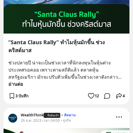
“Santa Claus Rally” ทำไมหุ้นมักขึ้น ช่วง
คริสต์มาส
ช่วงปลายปี น่าจะเป็นช่วงเวลาที่นักลงทุนในหุ้นต่าง
ประเทศรอคอย เพราะตามสถิติแล้ว ตลาดหุ้น
สหรัฐอเมริกา มักจะปรับตัวเพิ่มขึ้นในช่วงเวลาดังกล่าว
... 
อ่านต่อ
3 บันทึก
12
4
WealthThink
•
ติดตาม
ยืนยันแล้ว
26 ธ.ค. 2023 เวลา 04:00 • ธุรกิจ