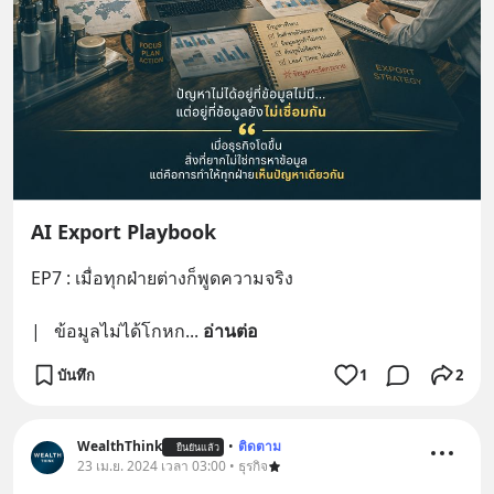
AI Export Playbook
EP7 : เมื่อทุกฝ่ายต่างก็พูดความจริง
|   ข้อมูลไม่ได้โกหก
... 
อ่านต่อ
บันทึก
1
2
WealthThink
•
ติดตาม
ยืนยันแล้ว
23 เม.ย. 2024 เวลา 03:00 • ธุรกิจ