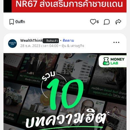
บันทึก
6
WealthThink
•
ติดตาม
ยืนยันแล้ว
28 ธ.ค. 2023 เวลา 04:00 • หุ้น & เศรษฐกิจ