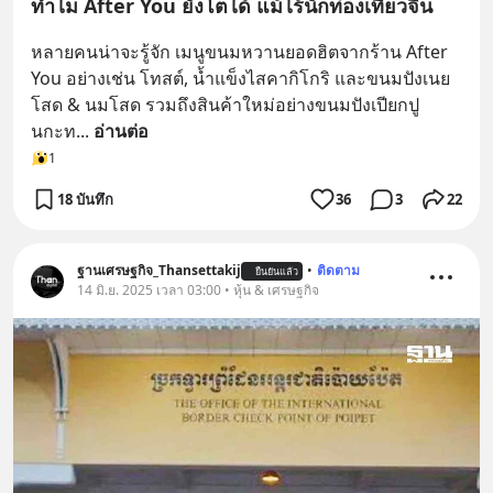
ทำไม After You ยังโตได้ แม้ไร้นักท่องเที่ยวจีน
หลายคนน่าจะรู้จัก เมนูขนมหวานยอดฮิตจากร้าน After 
You อย่างเช่น โทสต์, น้ำแข็งไสคากิโกริ และขนมปังเนย
โสด & นมโสด รวมถึงสินค้าใหม่อย่างขนมปังเปียกปู
นกะท
... 
อ่านต่อ
1
18 บันทึก
36
3
22
ฐานเศรษฐกิจ_Thansettakij
•
ติดตาม
ยืนยันแล้ว
14 มิ.ย. 2025 เวลา 03:00 • หุ้น & เศรษฐกิจ