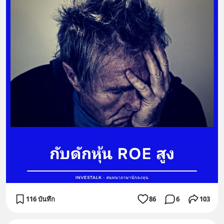
116 บันทึก
86
6
103