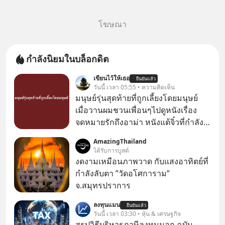
โฆษณา
กำลังนิยมในบล็อกดิต
เขียนไว้ให้เธอ
ยืนยันแล้ว
วันนี้ เวลา 05:55 • ความคิดเห็น
มนุษย์รุ่นสุดท้ายที่ถูกเลี้ยงโดยมนุษย์
เมื่อวานผมชวนเพื่อนๆไปดูหนังเรื่อง
จดหมายรักถึงอาม่า หนังแต้จิ๋วที่กำลัง
โด่งดังทั่วโลกอยู่ในตอนนี้ เหตุเกิดจาก
AmazingThailand
ป๊าผมเห็นโปสเตอร์หนังเรื่องนี้หลาย
ได้รับการบูสต์
เดือนก่อนและอยากดูมาก ด้วยเพราะว่า
งดงามเหมือนภาพวาด กับแสงอาทิตย์ที่
อากงก็มาจากเมืองจีน ป๊าก็พูดแต้จิ๋วได้
กำลังลับตา ”วัดอโศการาม”
มีเรื่องราวมีความผูกพันที่ได้ยินตั้งแต่
จ.สมุทรปราการ
เด็ก
ลงทุนแมน
ยืนยันแล้ว
วันนี้ เวลา 03:30 • หุ้น & เศรษฐกิจ
สรุปวิธีบริหารภาษีลงทุนนอก ฉบับ