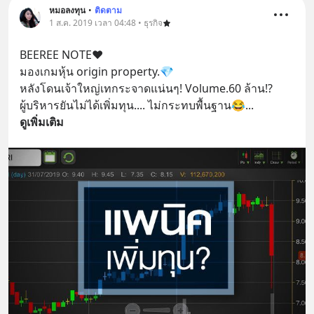
หมอลงทุน
•
ติดตาม
1 ส.ค. 2019 เวลา 04:48 • ธุรกิจ
BEEREE NOTE❤️
มองเกมหุ้น​ origin property.💎
หลังโดนเจ้าใหญ่เทกระจาด​แน่นๆ! Volume.60​ ล้าน!? 
ผู้บริหารยัน​ไม่ได้เพิ่มทุน.... ไม่กระทบพื้นฐาน😂
... 
ดูเพิ่มเติม