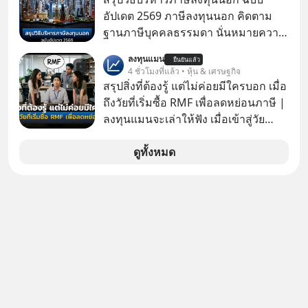
อัปเดต 2569 ภาษีลงทุนนอก คิดตาม
ฐานภาษีบุคคลธรรมดา นั่นหมายความ
ว่าถ้าเรามีกำไร 100,000 บาท
ลงทุนแมน
ยืนยันแล้ว
4 ชั่วโมงที่แล้ว • หุ้น & เศรษฐกิจ
สรุปสิ่งที่ต้องรู้ แต่ไม่ค่อยมีใครบอก เมื่อ
ถึงวัยที่เริ่มซื้อ RMF เพื่อลดหย่อนภาษี |
ลงทุนแมนจะเล่าให้ฟัง เมื่อเข้าสู่วัย
ทำงานและเริ่มมีรายได้ถึงเกณฑ์เสีย
ภาษี หลายคนมักได้รับคำแนะนำให้
ดูทั้งหมด
ลงทุนใน RMF เพราะนอกจากจะช่วยลด
หย่อนภาษีได้แล้ว ยังเป็นโอกาสในการ
สร้างความมั่งคั่งระยะยาว แต่น้อยคน
นักที่จะลงลึกว่า ถ้าลงทุนใน RMF ควรรู้
อะไรบ้าง ควรดู ตรงไหน ทำอย่างไร ถึง
จะดีกับเรา แล้วเราควรรู้ข้อมูลอะไร
เกี่ยวกับ RMF บ้าง เพื่อให้นำไปใช้ต่อได้
จริง ๆ ลงทุนแมนจะเล่าให้ฟัง