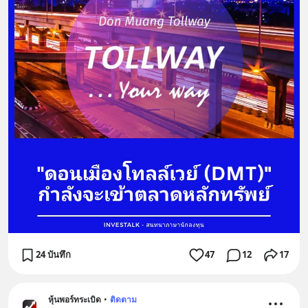
24 บันทึก
47
12
17
หุ้นพอร์ทระเบิด
•
ติดตาม