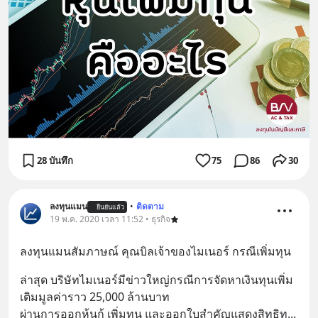
28 บันทึก
75
86
30
ลงทุนแมน
•
ติดตาม
ยืนยันแล้ว
19 พ.ค. 2020 เวลา 11:52 • ธุรกิจ
ลงทุนแมนสัมภาษณ์ คุณบิลเจ้าของไมเนอร์ กรณีเพิ่มทุน
ล่าสุด บริษัทไมเนอร์มีข่าวใหญ่กรณีการจัดหาเงินทุนเพิ่ม
เติมมูลค่าราว 25,000 ล้านบาท
ผ่านการออกหุ้นกู้ เพิ่มทุน และออกใบสำคัญแสดงสิทธิท
... 