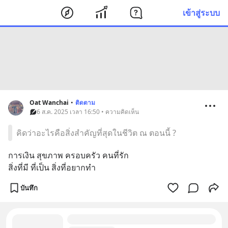
เข้าสู่ระบบ
Oat Wanchai
•
ติดตาม
6 ส.ค. 2025 เวลา 16:50 • ความคิดเห็น
คิดว่าอะไรคือสิ่งสำคัญที่สุดในชีวิต ณ ตอนนี้ ?
การเงิน สุขภาพ ครอบครัว​ คนที่รัก
สิ่งที่มี ที่เป็น สิ่งที่อยากทำ
บันทึก