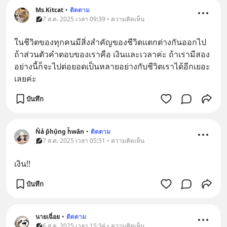
Ms.Kitcat
•
ติดตาม
7 ส.ค. 2025 เวลา 09:39 • ความคิดเห็น
ในชีวิตของทุกคนมีสิ่งสำคัญของชีวิตแตกต่างกันออกไป 
ถ้าส่วนตัวคำตอบของเราคือ เงินและเวลาค่ะ ถ้าเรามีสอง
อย่างนี้ก็จะไปต่อยอดเป็นหลายอย่างกับชีวิตเราได้อีกเยอะ
เลยค่ะ
บันทึก
N̂ả p̄hụ̂ng h̄wān
•
ติดตาม
7 ส.ค. 2025 เวลา 05:51 • ความคิดเห็น
เงิน!!
บันทึก
นายเฉื่อย
•
ติดตาม
6 ส.ค. 2025 เวลา 15:34 • ความคิดเห็น