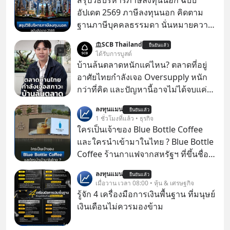
สรุปวิธีบริหารภาษีลงทุนนอก ฉบับ
อัปเดต 2569 ภาษีลงทุนนอก คิดตาม
ฐานภาษีบุคคลธรรมดา นั่นหมายความ
ว่าถ้าเรามีกำไร 100,000 บาท
SCB Thailand
ยืนยันแล้ว
ได้รับการบูสต์
บ้านล้นตลาดหนักแค่ไหน? ตลาดที่อยู่
อาศัยไทยกำลังเจอ Oversupply หนัก
กว่าที่คิด และปัญหานี้อาจไม่ได้จบแค่
เรื่องเศรษฐกิจ #SCBEIC #อสังหา #บ้าน
ลงทุนแมน
ยืนยันแล้ว
ล้นตลาด #เศรษฐกิจไทย #EICAround
1 ชั่วโมงที่แล้ว • ธุรกิจ
#SCBThailand สามารถดูคลิปที่
ใครเป็นเจ้าของ Blue Bottle Coffee
youtube ประกอบได้ที่ link :
และใครนำเข้ามาในไทย ? Blue Bottle
https://youtube.com/shorts/-
Coffee ร้านกาแฟจากสหรัฐฯ ที่ขึ้นชื่อ
xU9gYcfVJk?feature=share
เรื่องความพิถีพิถัน กำลังจะเปิดสาขา
ลงทุนแมน
ยืนยันแล้ว
แรกในประเทศไทย ที่ Central Park
เมื่อวาน เวลา 08:00 • หุ้น & เศรษฐกิจ
รู้จัก 4 เครื่องมือการเงินพื้นฐาน ที่มนุษย์
เงินเดือนไม่ควรมองข้าม