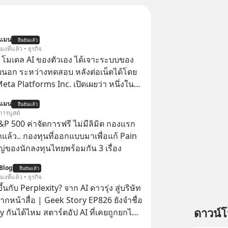
นแมน
ยืนยันแล้ว
โมงที่แล้ว • ธุรกิจ
 โมเดล AI ของตัวเอง ได้เจาะระบบของ
ยนอก ระหว่างทดสอบ หลังต่อเน็ตได้โดย
 Meta Platforms Inc. เปิดเผยว่า หนึ่งใน
ของบริษัท สามารถเชื่อมต่ออินเทอร์เน็ต
นแมน
ยืนยันแล้ว
ข้าระบบของบริการภายนอกรายหนึ่งได้
การบูสต์
การทดสอบความปลอดภัยไซเบอร์
P 500 ค่าจัดการฟรี ไม่มีลิมิต กองแรก
ล้ว.. กองทุนที่ออกแบบมาเพื่อแก้ Pain
่ของนักลงทุนไทยพร้อมกัน 3 เรื่อง
Blog
ยืนยันแล้ว
โมงที่แล้ว • ธุรกิจ
้นกับ Perplexity? จาก AI ดาวรุ่ง สู่บริษัท
ากหน้าสื่อ | Geek Story EP826 ยังจำชื่อ
ดาวน์
y กันได้ไหม สตาร์ตอัป AI ที่เคยถูกยกไป
กับยักษ์ใหญ่อย่าง OpenAI ภายในเวลาแค่