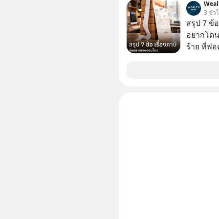
Weal
2 ปี มูลค
3 ชั่ว
หมื่น 1 พั
สรุป 7 ข้
สังเกตไห
อยากโดนภา
เงียบไปจ
ร้าย ที่
อะไรขึ้นก
วงการ AI 
สร้างอาวุธใหม
ถอดรหัสกลย
เหมือนจะถ
สงครามเทคโนโลย
ครับ อย่
Geek For
🎧 ฟังผ่า
https://tinyu
Podcast : 
ผ่าน Podbean : https://ti
🎧 ฟังผ่า
https://you