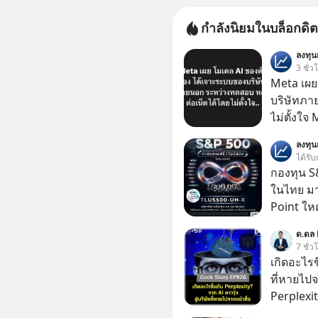
กำลังนิยมในบล็อกดิต
ลงทุ
3 ชั่ว
Meta เผย
บริษัทภา
ไม่ตั้งใจ
โมเดล AI 
ลงทุ
และเจาะเ
ได้รับ
ระหว่าง
กองทุน S&
ในไทย มาแ
Point ใหญ
ด.ดล 
7 ชั่ว
เกิดอะไรขึ
ที่หายไปจ
Perplexit
เทียบชั้น