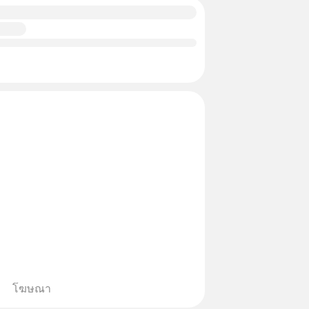
โฆษณา