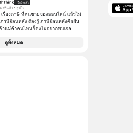
thThink
ยืนยันแล้ว
่าบริษัทพุ่งกระฉูดจาก 500 ล้าน เป็น 2
โมงที่แล้ว • ธุรกิจ
นล้านดอลลาร์ โตขึ้นกว่า 40 เท่า! แต่
อ เรื่องภาษี ที่คนขายของออนไลน์ แล้วไม่
ม ว่าทำไมวันนี้ชื่อของพวกเขาถึงหาย
ษีย้อนหลัง ต้องรู้ ภาษีย้อนหลังคือฝัน
ากพาดหัวข่าวเทคโนโลยีหน้าตาเฉย เกิด
พ่อค้าแม่ค้าคนไหนก็คงไม่อยากพบเจอ
ันแน่ นี่คือ The Rise and Fall ของดาวรุ่ง
หรือเป็นเพียงการเร้นกายในเงามืดเพื่อซุ่ม
ดูทั้งหมด
่ที่น่ากลัวกว่าเดิม EP นี้เราจะมา
ุทธ์เบื้องหลัง ที่อาจทำให้บริษัทที่ดู
ูกลืม กลายเป็นผู้พลิกกระดานล้มยักษ์ใน
ีระดับโลก เลือกฟังกันได้เลยนะ
าลืมกด Follow ติดตาม PodCast ช่อง
ever’s Podcast ของผมกันด้วยนะครับ
น Spotify :
rl.com/msxt39d2 🎧 ฟังผ่าน Apple
https://tinyurl.com/pehre7h8 🎧 ฟัง
nyurl.com/4vd3uv3z
น Youtube :
tu.be/30xfW_wxa-k The original