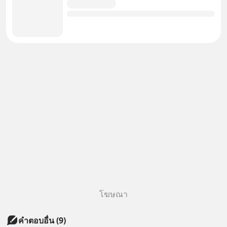
โฆษณา
คำตอบอื่น
(
9
)