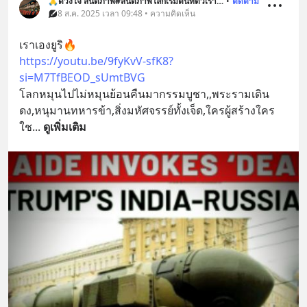
🙏ดวงใจ สันติภาพ#สันติภาพโลกเริ่มต้นที่ตัวเรา🌐🕊️
•
ติดตาม
8 ส.ค. 2025 เวลา 09:48 • ความคิดเห็น
เราเองยูริ🔥
https://youtu.be/9fyKvV-sfK8?
si=M7TfBEOD_sUmtBVG
โลกหมุนไปไม่หมุนย้อนคืนมากรรมบูชา,,พระรามเดิน
ดง,หนุมานทหารข้า,สิ่งมหัศจรรย์ทั้งเจ็ด,ใครผู้สร้างใคร
ใช
... 
ดูเพิ่มเติม