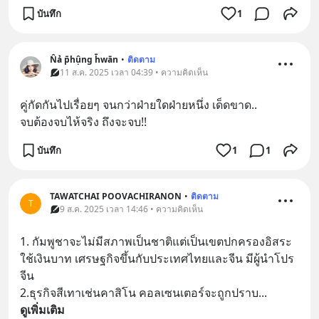
บันทึก
1
N̂ả p̄hụ̂ng h̄wān
•
ติดตาม
11 ส.ค. 2025 เวลา 04:39 • ความคิดเห็น
คู่กัดกันไปเรื่อยๆ จนกว่าฝ่ายใดฝ่ายหนึ่ง เด็ดขาด..
จบต้องจบไห้จริง ถึงจะจบ!!
บันทึก
1
1
TAWATCHAI POOVACHIRANON
•
ติดตาม
T
9 ส.ค. 2025 เวลา 14:46 • ความคิดเห็น
1. กัมพูชาจะไม่มีสภาพเป็นชาติแต่เป็นเขตปกครองอิสระ 
ใช้เงินบาท เศรษฐกิจขึ้นกับประเทศไทยและจีน มีผู้นำโปร
จีน
2.ธุรกิจสีเทาเช่นคาสิโน คอลเซนเตอร์จะถูกปราบ
... 
ดูเพิ่มเติม