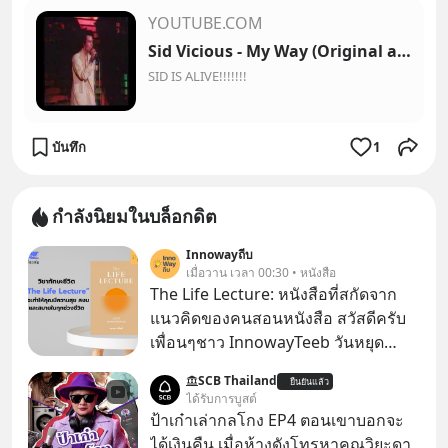
YOUTUBE.COM
Sid Vicious - My Way (Original and Complete Version)
SID IS ALIVE!!!!!!!
บันทึก
1
กำลังนิยมในบล็อกดิต
Innowayถีบ
เมื่อวาน เวลา 00:30 • หนังสือ
The Life Lecture: หนังสือที่สกัดจาก
แนวคิดของคนสอนหนังสือ สวัสดีครับ
เพื่อนๆชาว InnowayTeeb วันหยุด
สบายๆ วันนี้แอดเพิ่งจะอ่านหนังสือที่น่า
SCB Thailand
ยืนยันแล้ว
สนใจจบแล้วเกิดคำถามว่า
ได้รับการบูสต์
ป้าเก๋าเล่ากลโกง EP4 ตอนเขาบอกจะ
ได้เงินคืน เมื่อห้างดังโทรหาคุณวิยะดา