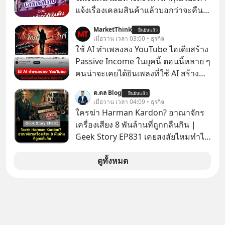
แจ้งเรื่องเคลมสินค้าแล้วบอกว่าจะคืน
เงิน คุณวิยะดาจะได้เงินจริง หรือเป็น
MarketThink
ยืนยันแล้ว
เรื่องจ้อจี้ หาคำตอบได้ที่ “ป้าเก๋าเล่ากล
เมื่อวาน เวลา 03:00 • ธุรกิจ
โกง” EP4 ตอน “เขาบอกว่าจะได้เงิน
ใช้ AI ทำเพลงลง YouTube ไอเดียสร้าง
คืน” #ป้าเก๋าเล่ากลโกง #แก้เกมกลโกง
Passive Income ในยุคนี้ ตอนนี้หลาย ๆ
#อยู่อย่างยั่งยืน #Cybersecurity #เตือน
คนน่าจะเคยได้ยินเพลงที่ใช้ AI สร้าง
ภัยออนไลน์
ผ่านหูกันมาบ้าง เช่น เพลง “ไม่มีใคร
ด.ดล Blog
ยืนยันแล้ว
รู้ตัวเรา” จากช่องชื่อว่า UNHEARD
เมื่อวาน เวลา 04:09 • ธุรกิจ
MUSIC ที่ตอนนี้มียอดรับชมกว่า 26
ใครฆ่า Harman Kardon? อาณาจักร
ล้านครั้งแล้ว
เครื่องเสียง 8 พันล้านที่ถูกกลืนกิน |
Geek Story EP831 เคยสงสัยไหมทำไม
หูฟัง AKG ถึงกลายเป็นแค่ของแถมใน
กล่องมือถือ? หรือลำโพง JBL ถึงวางขาย
ดูทั้งหมด
เกลื่อนตามห้างทั่วไป? ทั้งที่จริง ๆ แล้ว
ชื่อเหล่านี้คือ “ตำนาน” ระดับเทพที่นัก
เล่นเครื่องเสียงยุคก่อนยอมจ่ายเงินหลัก
แสนเพื่อครอบครอง แต่เบื้องหลังความ
แมสนี้ มีโศกนาฏกรรมของโลกธุรกิจ