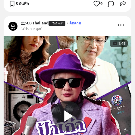
3 บันทึก
9
SCB Thailand
•
ติดตาม
ยืนยันแล้ว
ได้รับการบูสต์
1:41