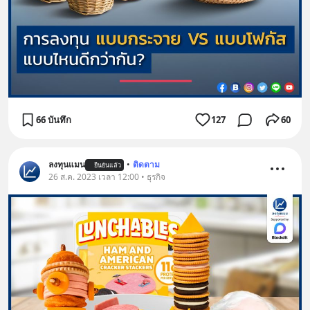
66 บันทึก
127
60
ลงทุนแมน
•
ติดตาม
ยืนยันแล้ว
26 ส.ค. 2023 เวลา 12:00 • ธุรกิจ