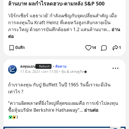
ล้านบาท ผลกำไรลดฮวบ-ตามหลัง S&P 500
‘เบิร์กเชียร์ แฮธาเวย์’ กำลังเผชิญกับจุดเปลี่ยนสำคัญ เมื่อ
การลงทุนใน Kraft Heinz ที่เคยหวังสูงกลับกลายเป็น
ภาระใหญ่ ด้วยการบันทึกด้อยค่า 1.2 แสนล้านบาท
... 
อ่าน
ต่อ
บันทึก
14
1
ลงทุนแมน
•
ติดตาม
ยืนยันแล้ว
17 มี.ค. 2021 เวลา 11:50 • หุ้น & เศรษฐกิจ
ถ้าเราลงทุน กับปู่ Buffett ในปี 1965 วันนี้เราจะมีเงิน
เท่าไร ?
“ความผิดพลาดที่ยิ่งใหญ่ที่สุดของผมคือ การเข้าไปลงทุน
ซื้อหุ้นบริษัท Berkshire Hathaway”
... 
อ่านต่อ
3