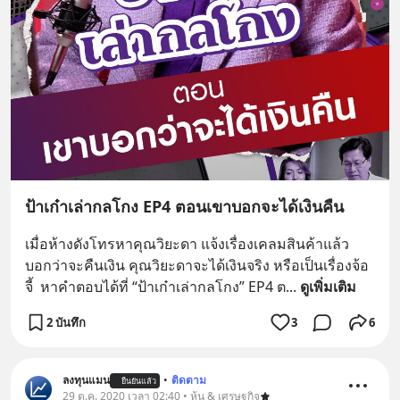
ป้าเก๋าเล่ากลโกง EP4 ตอนเขาบอกจะได้เงินคืน
เมื่อห้างดังโทรหาคุณวิยะดา แจ้งเรื่องเคลมสินค้าแล้ว
บอกว่าจะคืนเงิน คุณวิยะดาจะได้เงินจริง หรือเป็นเรื่องจ้อ
จี้  หาคำตอบได้ที่ “ป้าเก๋าเล่ากลโกง” EP4 ต
... 
ดูเพิ่มเติม
2 บันทึก
3
6
ลงทุนแมน
•
ติดตาม
ยืนยันแล้ว
29 ต.ค. 2020 เวลา 02:40 • หุ้น & เศรษฐกิจ