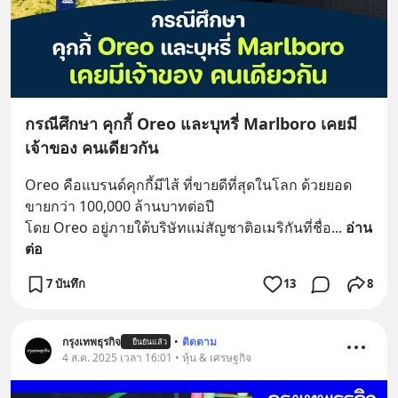
กรณีศึกษา คุกกี้ Oreo และบุหรี่ Marlboro เคยมี
เจ้าของ คนเดียวกัน
Oreo คือแบรนด์คุกกี้มีไส้ ที่ขายดีที่สุดในโลก ด้วยยอด
ขายกว่า 100,000 ล้านบาทต่อปี 
โดย Oreo อยู่ภายใต้บริษัทแม่สัญชาติอเมริกันที่ชื่อ
... 
อ่าน
ต่อ
7 บันทึก
13
8
กรุงเทพธุรกิจ
•
ติดตาม
ยืนยันแล้ว
4 ส.ค. 2025 เวลา 16:01 • หุ้น & เศรษฐกิจ