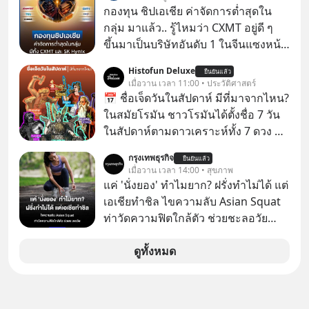
สร้างกว่าร้อยล้านดอลลาร์
กองทุน ชิปเอเชีย ค่าจัดการต่ำสุดใน
ปรากฏการณ์นี้ทำเอาซีอีโอผู้ทรง
กลุ่ม มาแล้ว.. รู้ไหมว่า CXMT อยู่ดี ๆ
อิทธิพลอย่าง Jensen Huang แห่ง
ขึ้นมาเป็นบริษัทอันดับ 1 ในจีนแซงหน้า
Nvidia ถึงกับออกปากเชียร์สุดตัวว่านี่
Tencent ขณะเดียวกัน TSMC เป็น
Histofun Deluxe
คืออนาคต แต่ในขณะเดียวกัน บริษัท
ยืนยันแล้ว
บริษัทอันดับ 1 ในไต้หวันมานานแล้ว
เมื่อวาน เวลา 11:00 • ประวัติศาสตร์
ยักษ์ใหญ่อย่าง OpenAI และ
📅 ชื่อเจ็ดวันในสัปดาห์ มีที่มาจากไหน?
Anthropic กลับนั่งไม่ติด ถึงขั้นรีบส่ง
ในสมัยโรมัน ชาวโรมันได้ตั้งชื่อ 7 วัน
สัญญาณเตือนรัฐบาลอเมริกาว่าสิ่งนี้คือ
ในสัปดาห์ตามดาวเคราะห์ทั้ง 7 ดวง ที่
ภัยความมั่นคงระดับชาติ ทำไมจีนถึง
ชาวโรมันรู้จักในตอนนั้น
ยอมหงายการ์ดแจกเทคโนโลยีระดับ
กรุงเทพธุรกิจ
ยืนยันแล้ว
เมื่อวาน เวลา 14:00 • สุขภาพ
โลกให้ทุกคนดาวน์โหลดไปใช้แบบฟรีๆ
แค่ 'นั่งยอง' ทำไมยาก? ฝรั่งทำไม่ได้ แต่
และเบื้องหลังข้ออ้างเรื่องความ
เอเชียทำชิล ไขความลับ Asian Squat
ปลอดภัย แท้จริงแล้วบริษัทยักษ์ใหญ่
ท่าวัดความฟิตใกล้ตัว ช่วยชะลอวัย
ของอเมริกากำลังกลัวอะไรกันแน่ เลือก
หลายคนอาจเคยเห็นคลิปไวรัลของชาว
ฟังกันได้เลยนะครับ อย่าลืมกด Follow
ต่างชาติที่พยายามทำ “Asian Squat”
ดูทั้งหมด
ติดตาม PodCast ช่อง Geek Forever’s
หรือการนั่งยองแบบคนเอเชีย แต่สุดท้าย
Podcast ของผมกันด้วยนะครับ 🎧 ฟัง
ก็เสียการทรงตัว ล้มหงายหลัง หรือไม่ก็
ผ่าน Spotify : https://bit.ly/3THQjeg
ต้องยกส้นเท้าขึ้น เพราะไม่สามารถนั่ง
🎧 ฟังผ่าน Apple Podcast :