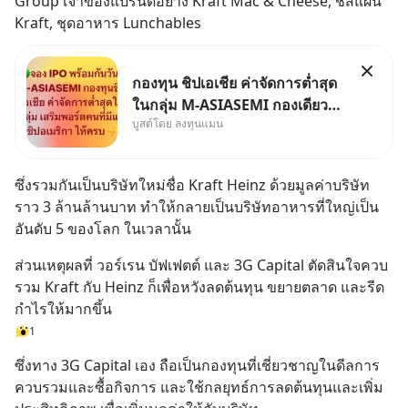
Group เจ้าของแบรนด์อย่าง Kraft Mac & Cheese, ชีสแผ่น 
Kraft, ชุดอาหาร Lunchables
กองทุน ชิปเอเชีย ค่าจัดการต่ำสุด
ในกลุ่ม M-ASIASEMI กองเดียว
บูสต์โดย ลงทุนแมน
ครบ มีทั้ง CXMT จากจีน TSMC
จากไต้หวัน SK Hynix จาก
เกาหลีใต้ Kioxia จากญี่ปุ่น
ซึ่งรวมกันเป็นบริษัทใหม่ชื่อ Kraft Heinz ด้วยมูลค่าบริษัท
ราว 3 ล้านล้านบาท ทำให้กลายเป็นบริษัทอาหารที่ใหญ่เป็น
อันดับ 5 ของโลก ในเวลานั้น
ส่วนเหตุผลที่ วอร์เรน บัฟเฟตต์ และ 3G Capital ตัดสินใจควบ
รวม Kraft กับ Heinz ก็เพื่อหวังลดต้นทุน ขยายตลาด และรีด
กำไรให้มากขึ้น
1
ซึ่งทาง 3G Capital เอง ถือเป็นกองทุนที่เชี่ยวชาญในดีลการ
ควบรวมและซื้อกิจการ และใช้กลยุทธ์การลดต้นทุนและเพิ่ม