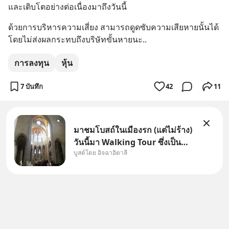
และเติบโตอย่างต่อเนื่องมาถึงวันนี้
ด้วยการบริหารความเสี่ยง สามารถดูดซับความเสียหายนั้นได้ 
โดยไม่ส่งผลกระทบถึงบริษัทขั้นหายนะ..
การลงทุน
หุ้น
7 บันทึก
42
11
มาชมโบสถ์ในเมืองรก (แต่ไม่ร้าง)
วันนี้มา Walking Tour ซึ่งเป็น
บูสต์โดย อิจฉาอิตาลี
กิจกรรมสุดแสนจะโปรดปรานของ
เรา เราจะได้เห็นเนเปิลแบบที่มัน
เป็นทั้งวัน