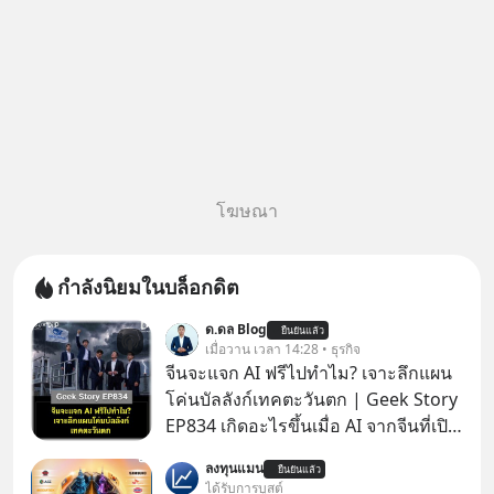
โฆษณา
กำลังนิยมในบล็อกดิต
ด.ดล Blog
ยืนยันแล้ว
เมื่อวาน เวลา 14:28 • ธุรกิจ
จีนจะแจก AI ฟรีไปทำไม? เจาะลึกแผน
โค่นบัลลังก์เทคตะวันตก | Geek Story
EP834 เกิดอะไรขึ้นเมื่อ AI จากจีนที่เปิด
ให้ใช้งานฟรี กลับทำผลงานได้เทียบเท่า
ลงทุนแมน
ยืนยันแล้ว
AI ระดับท็อปของอเมริกาที่ใช้เงินลงทุน
ได้รับการบูสต์