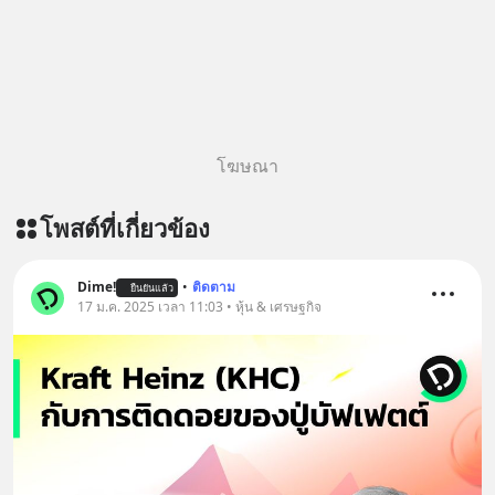
สั่งซื้อสินค้า Diip CBD 💬 LINE :
@diipgeek 🔗 หรือกดลิงก์
https://lin.ee/U91Fzyz
โฆษณา
โพสต์ที่เกี่ยวข้อง
Dime!
•
ติดตาม
ยืนยันแล้ว
17 ม.ค. 2025 เวลา 11:03 • หุ้น & เศรษฐกิจ