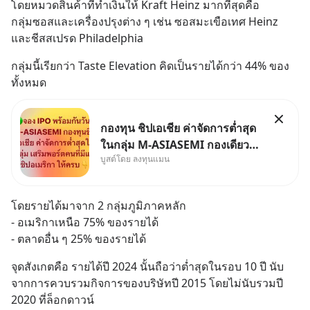
โดยหมวดสินค้าที่ทำเงินให้ Kraft Heinz มากที่สุดคือ 
กลุ่มซอสและเครื่องปรุงต่าง ๆ เช่น ซอสมะเขือเทศ Heinz 
และชีสสเปรด Philadelphia
กลุ่มนี้เรียกว่า Taste Elevation คิดเป็นรายได้กว่า 44% ของ
ทั้งหมด
กองทุน ชิปเอเชีย ค่าจัดการต่ำสุด
ในกลุ่ม M-ASIASEMI กองเดียว
บูสต์โดย ลงทุนแมน
ครบ มีทั้ง CXMT จากจีน TSMC
จากไต้หวัน SK Hynix จาก
เกาหลีใต้ Kioxia จากญี่ปุ่น
โดยรายได้มาจาก 2 กลุ่มภูมิภาคหลัก
- อเมริกาเหนือ 75% ของรายได้
- ตลาดอื่น ๆ 25% ของรายได้
จุดสังเกตคือ รายได้ปี 2024 นั้นถือว่าต่ำสุดในรอบ 10 ปี นับ
จากการควบรวมกิจการของบริษัทปี 2015 โดยไม่นับรวมปี 
2020 ที่ล็อกดาวน์