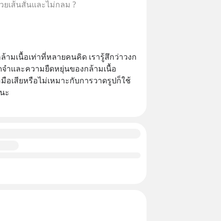
ยเส้นสั่นและไม่กลม ?
้ามเนื้อเท่าที่หลายคนคิด เรารู้สึกว่าวงก
จำและความยืดหยุ่นของกล้ามเนื้อ
อมือเสียหรือไม่เหมาะกับการวาดรูปก็ใช้
้นะ