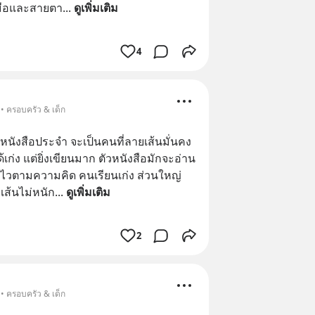
มือและสายตา
... 
ดูเพิ่มเติม
4
• ครอบครัว & เด็ก
หนังสือประจำ จะเป็นคนที่ลายเส้นมั่นคง 
ก่ง แต่ยิ่งเขียนมาก ตัวหนังสือมักจะอ่าน
ไวตามความคิด คนเรียนเก่ง ส่วนใหญ่
ส้นไม่หนัก
... 
ดูเพิ่มเติม
2
• ครอบครัว & เด็ก