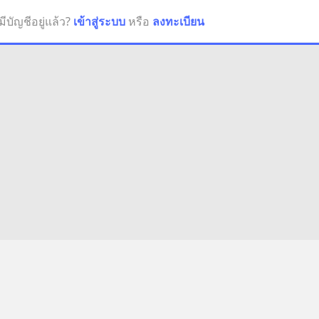
มีบัญชีอยู่แล้ว?
เข้าสู่ระบบ
หรือ
ลงทะเบียน