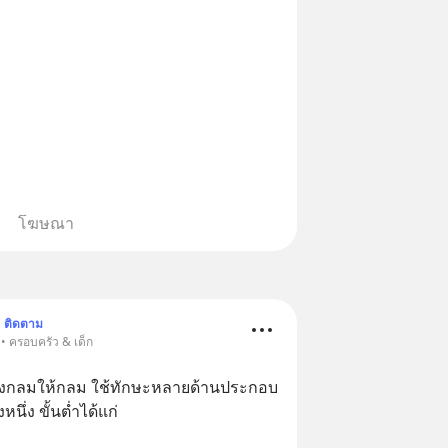
โฆษณา
ติดตาม
• ครอบครัว & เด็ก
วงกลมให้กลม ใช้ทักษะหลายด้านประกอบ
หนึ่ง ขั้นต่ำได้แก่