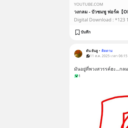
YOUTUBE.COM
วงกลม - บัวชมพู ฟอร์ด【
บันทึก
ตัน ยันฮู
•
ติดตาม
11 ส.ค. 2025 เวลา 06:15 
มันอยู่ที่พวงสวรรค์ฮะ...ก
1