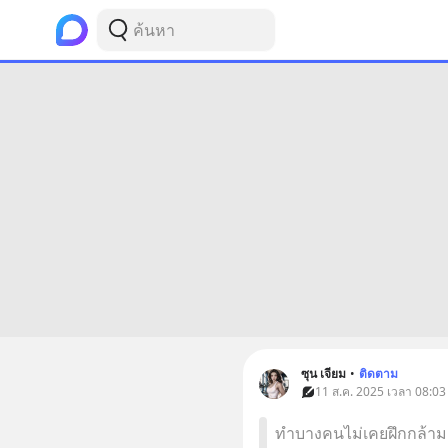
ซุน เจียม
•
ติดตาม
11 ส.ค. 2025 เวลา 08:03 
ทำบางคนไม่เคยฝึกกล้า