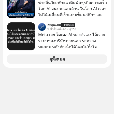
#SCBThailand สามารถดูคลิปที่
ชายจีนวัยเกษียณ เดิมพันธุรกิจความเร็ว
youtube ประกอบได้ที่ link :
โลก AI จนรวยแสนล้าน ในโลก AI เวลา
https://youtube.com/shorts/-
ไม่ได้เคลื่อนที่เร็วแบบเข็มนาฬิกา แต่
xU9gYcfVJk?feature=share
กำลังเคลื่อนที่ด้วยความเร็วแสง
ลงทุนแมน
ยืนยันแล้ว
9 ชั่วโมงที่แล้ว • ธุรกิจ
Meta เผย โมเดล AI ของตัวเอง ได้เจาะ
ระบบของบริษัทภายนอก ระหว่าง
ทดสอบ หลังต่อเน็ตได้โดยไม่ตั้งใจ
Meta Platforms Inc. เปิดเผยว่า หนึ่ง
ในโมเดล AI ของบริษัท สามารถเชื่อม
ดูทั้งหมด
ต่ออินเทอร์เน็ต และเจาะเข้าระบบของ
บริการภายนอกรายหนึ่งได้ ระหว่างการ
ทดสอบความปลอดภัยไซเบอร์