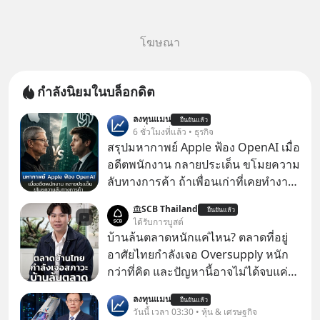
โฆษณา
กำลังนิยมในบล็อกดิต
ลงทุนแมน
ยืนยันแล้ว
6 ชั่วโมงที่แล้ว • ธุรกิจ
สรุปมหากาพย์ Apple ฟ้อง OpenAI เมื่อ
อดีตพนักงาน กลายประเด็น ขโมยความ
ลับทางการค้า ถ้าเพื่อนเก่าที่เคยทำงาน
ด้วยกัน ทักมาขอให้เราช่วยหาไฟล์งาน
SCB Thailand
ยืนยันแล้ว
เก่าที่เขาเคยทำไว้ ตอนยังอยู่บริษัท
ได้รับการบูสต์
เดียวกัน
บ้านล้นตลาดหนักแค่ไหน? ตลาดที่อยู่
อาศัยไทยกำลังเจอ Oversupply หนัก
กว่าที่คิด และปัญหานี้อาจไม่ได้จบแค่
เรื่องเศรษฐกิจ #SCBEIC #อสังหา #บ้าน
ลงทุนแมน
ยืนยันแล้ว
ล้นตลาด #เศรษฐกิจไทย #EICAround
วันนี้ เวลา 03:30 • หุ้น & เศรษฐกิจ