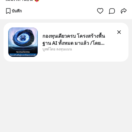
บันทึก
กองทุนเดียวครบ โครงสร้างพื้น
ฐาน AI ทั้งหมด มาแล้ว /โดย
บูสต์โดย ลงทุนแมน
ลงทุนแมน AI Supercycle คือช่วง
เวลาที่เทคโนโลยีปัญญาประดิษฐ์
จะกลายเป็นตัวขับเคลื่อนหลัก ของ
การเติบโตทางเศรษฐกิจ และวิถี
ชีวิตของผู้คนอย่างยาวนานต่