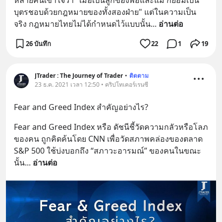
หลายคนเข้าใจว่า "เมื่อเป็นลูกของพ่อและแม่ ก็ย่อมเป็น
บุตรชอบด้วยกฎหมายของทั้งสองฝ่าย" แต่ในความเป็น
จริง กฎหมายไทยไม่ได้กำหนดไว้แบบนั้น
... 
อ่านต่อ
26 บันทึก
22
1
19
JTrader : The Journey of Trader
•
ติดตาม
23 ธ.ค. 2021 เวลา 12:50 • คริปโทเคอร์เรนซี
Fear and Greed Index สำคัญอย่างไร?
Fear and Greed Index หรือ ดัชนีชี้วัดความกลัวหรือโลภ
ของคน ถูกคิดค้นโดย CNN เพื่อวัดสภาพคล่องของตลาด 
S&P 500 ใช้บ่งบอกถึง “สภาวะอารมณ์” ของคนในขณะ
นั้น
... 
อ่านต่อ