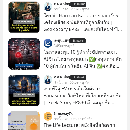
ด.ดล Blog
ยืนยันแล้ว
วันนี้ เวลา 04:09 • ธุรกิจ
ใครฆ่า Harman Kardon? อาณาจักร
เครื่องเสียง 8 พันล้านที่ถูกกลืนกิน |
Geek Story EP831 เคยสงสัยไหมทำไม
หูฟัง AKG ถึงกลายเป็นแค่ของแถมใน
ลงทุนแมน
ยืนยันแล้ว
กล่องมือถือ? หรือลำโพง JBL ถึงวางขาย
ได้รับการบูสต์
เกลื่อนตามห้างทั่วไป? ทั้งที่จริง ๆ แล้ว
โอกาสลงทุน 10 ผู้นำ ทั้งซัปพลายเชน
ชื่อเหล่านี้คือ “ตำนาน” ระดับเทพที่นัก
AI จีน /โดย ลงทุนแมน ✅ลงทุนตรง คัด
เล่นเครื่องเสียงยุคก่อนยอมจ่ายเงินหลัก
10 ผู้นำเน้น ๆ ในธีม AI จีน ✅คัดเลือก
แสนเพื่อครอบครอง แต่เบื้องหลังความ
หุ้นใหม่ 9 ตัว เข้ากองทุน ✅ร่วมเป็น
ด.ดล Blog
แมสนี้ มีโศกนาฏกรรมของโลกธุรกิจ
ยืนยันแล้ว
เจ้าของผู้นำ AI จีน ตั้งแต่โรงงานผลิตชิป
วันนี้ เวลา 00:09 • ธุรกิจ
ซ่อนอยู่ อาณาจักรเครื่องเสียงที่ยิ่งใหญ่
หน่วยความจำ โมเดล AI ยันหุ่นยนต์
จากทีวีสู่ EV การเกิดใหม่ของ
ที่สุดบนโลก ถูกกว้านซื้อไปด้วยมูลค่า 8
✅ได้การรับยกเว้นภาษี Capital Gain
Panasonic ยักษ์ใหญ่ที่เกือบเหลือแค่ชื่อ
พันล้านดอลลาร์โดย Samsung และสิ่ง
ตามกฎหมายภาษีของประเทศไทย
| Geek Story EP830 ถ้าผมพูดชื่อ
ที่เจ็บปวดที่สุดคือ ยักษ์ใหญ่จาก
Panasoni คุณนึกถึงอะไร? ทีวี, ตู้เย็น,
เกาหลีใต้ไม่ได้ซื้อเพราะหลงใหลใน
Innowayถีบ
ถ่านไฟฉาย? ถ้าคุณยังคิดแบบนั้น แสดง
วันนี้ เวลา 00:30 • หนังสือ
เสียงเพลง แต่ซื้อเพื่อเป็นทางลัดเอา
ว่าคุณกำลังพลาดเรื่องราวการ
The Life Lecture: หนังสือที่สกัดจาก
เทคโนโลยีไปใส่ในหน้าปัดรถยนต์