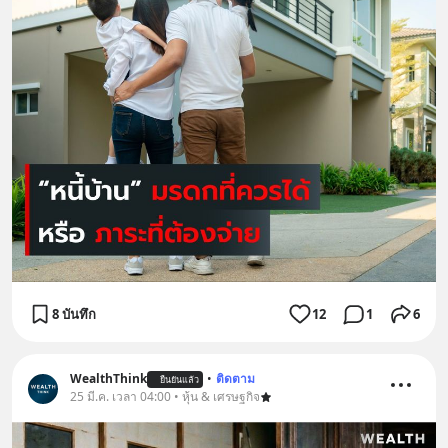
8 บันทึก
12
1
6
WealthThink
•
ติดตาม
ยืนยันแล้ว
25 มี.ค. เวลา 04:00 • หุ้น & เศรษฐกิจ