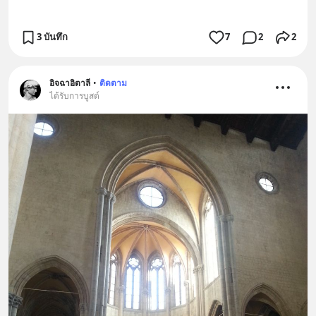
3 บันทึก
7
2
2
อิจฉาอิตาลี
•
ติดตาม
ได้รับการบูสต์