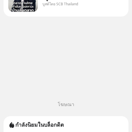
บูสต์โดย SCB Thailand
Oversupply หนักกว่าที่คิด และ
ปัญหานี้อาจไม่ได้จบแค่เรื่อง
เศรษฐกิจ #SCBEIC #อสังหา
#บ้านล้นตลาด #เศรษฐกิจไทย
#EICAround #SCBThailand
สามารถดูคลิปท
โฆษณา
กำลังนิยมในบล็อกดิต