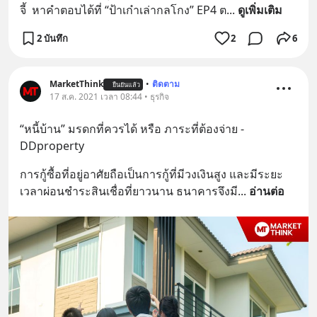
จี้  หาคำตอบได้ที่ “ป้าเก๋าเล่ากลโกง” EP4 ต
... 
ดูเพิ่มเติม
2 บันทึก
2
6
MarketThink
•
ติดตาม
ยืนยันแล้ว
17 ส.ค. 2021 เวลา 08:44 • ธุรกิจ
“หนี้บ้าน” มรดกที่ควรได้ หรือ ภาระที่ต้องจ่าย - 
DDproperty
การกู้ซื้อที่อยู่อาศัยถือเป็นการกู้ที่มีวงเงินสูง และมีระยะ
เวลาผ่อนชำระสินเชื่อที่ยาวนาน ธนาคารจึงมี
... 
อ่านต่อ