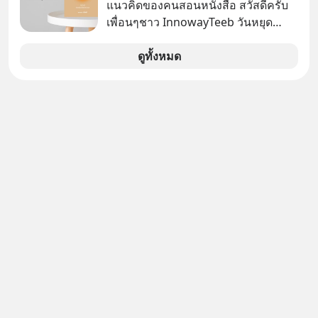
‘Rebranding’ ที่ดุเดือดที่สุดใน
แนวคิดของคนสอนหนังสือ สวัสดีครับ
อัจฉริยะ จากจุดสูงสุดของศิลปะแห่ง
ประวัติศาสตร์ญี่ปุ่น! รู้หรือไม่ว่า ในวันที่
เพื่อนๆชาว InnowayTeeb วันหยุด
เสียงดนตรี ทำไมถึงจบลงด้วยการเป็น
พวกเขาขาดทุนย่อยยับเกือบ 3 แสนล้าน
สบายๆ วันนี้แอดเพิ่งจะอ่านหนังสือที่น่า
แค่บรรทัดหนึ่งในบัญชีทรัพย์สินของ
บาท Panasonic ตัดสินใจหักดิบ ทิ้ง
สนใจจบแล้วเกิดคำถามว่า
ดูทั้งหมด
บริษัทอื่น เลือกฟังกันได้เลยนะครับ อย่า
ตลาดเครื่องใช้ไฟฟ้าที่สู้ B2C ไม่ไหว
ลืมกด Follow ติดตาม PodCast ช่อง
แล้วหันไปเดิมพันครั้งใหญ่กับ Tesla
Geek Forever’s Podcast ของผมกัน
และ Software Solutions จนวันนี้พวก
ด้วยนะครับ 🎧 ฟังผ่าน Spotify :
เขากลายเป็นกระดูกสันหลังของ
https://tinyurl.com/mr39sd7c 🎧 ฟัง
อุตสาหกรรม EV โลกไปแล้ว… พวกเขา
ผ่าน Apple Podcast :
ทำได้อย่างไร เลือกฟังกันได้เลยนะครับ
https://bit.ly/4yVPIpg 🎧 ฟังผ่าน
อย่าลืมกด Follow ติดตาม PodCast
Podbean : https://bit.ly/4hr2jL3 🎧
ช่อง Geek Forever’s Podcast ของผม
ฟังผ่าน Youtube :
กันด้วยนะครับ 🎧 ฟังผ่าน Spotify :
https://youtu.be/B6IZDYopZLw The
https://tinyurl.com/mr39sd7c 🎧 ฟัง
original article appeared here
ผ่าน Apple Podcast :
https://www.tharadhol.com/geek-
https://tinyurl.com/rnca48jp 🎧 ฟัง
story-ep831-who-killed-harman-
ผ่าน Podbean :
kardon/ ติดตามสาระดี ๆ อัพเดททุกวัน
https://tinyurl.com/mryu7dv7 🎧
ผ่าน Line OA ด.ดล Blog คลิกเลย -->
ฟังผ่าน Youtube :
https://lin.ee/aMEkyNA