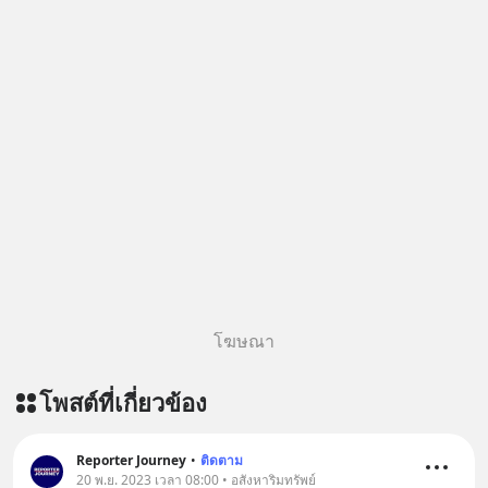
https://youtu.be/IF27yAxJVDE The
=========================
original article appeared here
สนับสนุนโดย Inspire English
https://www.tharadhol.com/geek-
========================= 📍กด
story-ep830-the-rebirth-of-
รับสิทธิ์ทดลองเรียนฟรี! กับ Inspire
panasonic/ ติดตามสาระดี ๆ อัพเดททุก
English ที่นี่ : inspire-
วันผ่าน Line OA ด.ดล Blog คลิกเลย -->
english.in.th/event/inspire-english-
https://lin.ee/aMEkyNA
x-ด-ดล-blog-mrtharadhol-แคมเปญ
========================= 📣
พิเศษ/ ติดต่อสอบถามคอร์สเรียนเพิ่ม
สนับสนุนโดย 📣
เติม Line : https://lin.ee/uaQvU5C
=========================
#เรียนรู้ผ่านการใช้จริง #มากกว่าการ
เครียด หลับยาก ผมอยากแนะนำ
เรียนภาษา #InspireEnglish
ผลิตภัณฑ์เสริมอาหาร Diip CBD ช่วย
บรรเทาความเครียด ลดความวิตกกังวล
โฆษณา
เพิ่มการผ่อนคลาย ซึ่งช่วยให้การนอน
หลับมีประสิทธิภาพมากยิ่งขึ้น 📍 สนใจ
โพสต์ที่เกี่ยวข้อง
สั่งซื้อสินค้า Diip CBD 💬 LINE :
@diipgeek 🔗 หรือกดลิงก์
https://lin.ee/U91Fzyz
Reporter Journey
•
ติดตาม
20 พ.ย. 2023 เวลา 08:00 • อสังหาริมทรัพย์