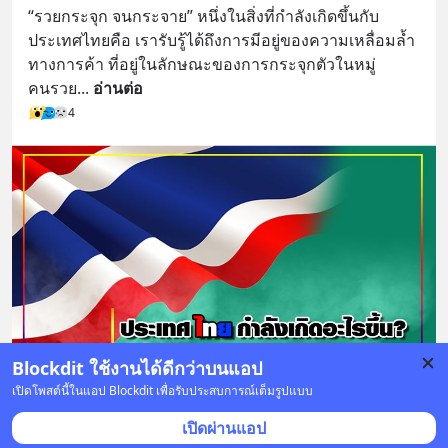
“รวยกระจุก จนกระจาย” หนึ่งในสิ่งที่กำลังเกิดขึ้นกับ
ประเทศไทยคือ เรารับรู้ได้ถึงการมีอยู่ของความเหลื่อมล้ำ
ทางการค้า ที่อยู่ในลักษณะของการกระจุกตัวในหมู่
คนรวย
... 
อ่านต่อ
4
Blockdit ใช้งานได้ดีกว่าบนแอป
เปิดโพสต์นี้ในแอป Blockdit เพื่อรับประสบการณ์เต็มรูปแบบ
5 บันทึก
9
2
7
เปิดผ่านแอป