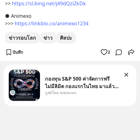
>> 
https://sl.bing.net/j49dQziZkDk
● Animexo
>>> 
https://linkbio.co/animexo1234
ข่าวรอบโลก
ข่าว
ศิลปะ
บันทึก
2
กองทุน S&P 500 ค่าจัดการฟรี
ไม่มีลิมิต กองแรกในไทย มาแล้ว..
บูสต์โดย ลงทุนแมน
กองทุนที่ออกแบบมาเพื่อแก้ Pain
Point ใหญ่ของนักลงทุนไทย
พร้อมกัน 3 เรื่อง