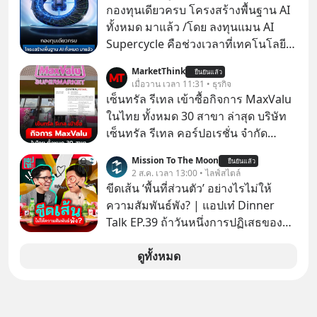
ลงทุนใน RMF เพราะนอกจากจะช่วยลด
กองทุนเดียวครบ โครงสร้างพื้นฐาน AI
หย่อนภาษีได้แล้ว ยังเป็นโอกาสในการ
ทั้งหมด มาแล้ว /โดย ลงทุนแมน AI
สร้างความมั่งคั่งระยะยาว แต่น้อยคน
Supercycle คือช่วงเวลาที่เทคโนโลยี
นักที่จะลงลึกว่า ถ้าลงทุนใน RMF ควรรู้
ปัญญาประดิษฐ์ จะกลายเป็นตัวขับ
MarketThink
อะไรบ้าง ควรดู ตรงไหน ทำอย่างไร ถึง
ยืนยันแล้ว
เคลื่อนหลัก ของการเติบโตทาง
เมื่อวาน เวลา 11:31 • ธุรกิจ
จะดีกับเรา แล้วเราควรรู้ข้อมูลอะไร
เศรษฐกิจ และวิถีชีวิตของผู้คนอย่าง
เซ็นทรัล รีเทล เข้าซื้อกิจการ MaxValu
เกี่ยวกับ RMF บ้าง เพื่อให้นำไปใช้ต่อได้
ยาวนานต่อจากนี้
ในไทย ทั้งหมด 30 สาขา ล่าสุด บริษัท
จริง ๆ ลงทุนแมนจะเล่าให้ฟัง
เซ็นทรัล รีเทล คอร์ปอเรชั่น จํากัด
(มหาชน) หรือ CRC ได้แจ้งต่อ
Mission To The Moon
ยืนยันแล้ว
ตลาดหลักทรัพย์แห่งประเทศไทยว่า ได้
2 ส.ค. เวลา 13:00 • ไลฟ์สไตล์
เข้าทำการเข้าถือหุ้นในบริษัท อิออน
ขีดเส้น ‘พื้นที่ส่วนตัว’ อย่างไรไม่ให้
(ไทยแลนด์) จำกัด เจ้าของ MaxValu ใน
ความสัมพันธ์พัง? | แอปเท๋ Dinner
ไทย
Talk EP.39 ถ้าวันหนึ่งการปฏิเสธของ
เราทำให้อีกฝ่ายรู้สึกเจ็บปวด คิดว่าเรา
ตั้งกำแพงใส่และมองว่าเราเห็นแก่ตัวทั้ง
ดูทั้งหมด
ที่เราเองก็ไม่เคยปฏิเสธใครอย่างนี้มา
ก่อน แต่พอตั้งใจจะ ‘สร้างขอบเขต’ เพื่อ
ตัวเองดูสักครั้ง กลับทำให้เกิดรอยร้าว