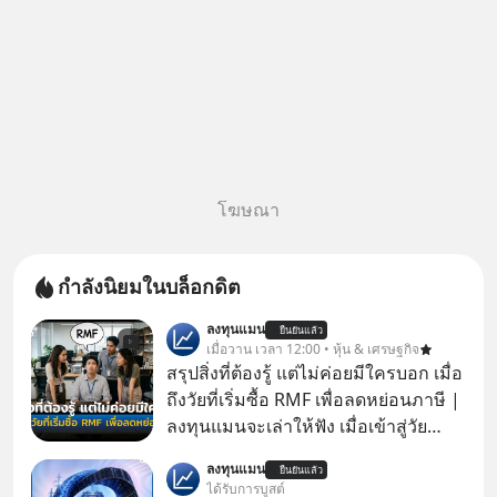
โฆษณา
กำลังนิยมในบล็อกดิต
ลงทุนแมน
ยืนยันแล้ว
เมื่อวาน เวลา 12:00 • หุ้น & เศรษฐกิจ
สรุปสิ่งที่ต้องรู้ แต่ไม่ค่อยมีใครบอก เมื่อ
ถึงวัยที่เริ่มซื้อ RMF เพื่อลดหย่อนภาษี |
ลงทุนแมนจะเล่าให้ฟัง เมื่อเข้าสู่วัย
ทำงานและเริ่มมีรายได้ถึงเกณฑ์เสีย
ลงทุนแมน
ยืนยันแล้ว
ภาษี หลายคนมักได้รับคำแนะนำให้
ได้รับการบูสต์