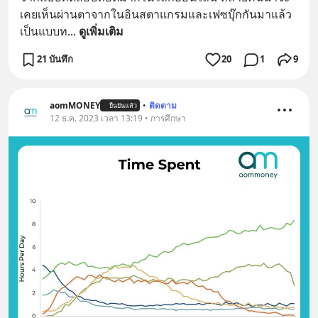
เคยเห็นผ่านตาจากในอินสตาแกรมและเฟซบุ๊กกันมาแล้ว 
เป็นแบบท
... 
ดูเพิ่มเติม
21 บันทึก
20
1
9
aomMONEY
•
ติดตาม
ยืนยันแล้ว
12 ธ.ค. 2023 เวลา 13:19 • การศึกษา