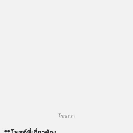
real/ ติดตามสาระดี ๆ อัพเดททุกวันผ่าน
Line OA ด.ดล Blog คลิกเลย -->
https://lin.ee/aMEkyNA
========================= 📣
สนับสนุนโดย 📣
=========================
เครียด หลับยาก ผมอยากแนะนำ
ผลิตภัณฑ์เสริมอาหาร Diip CBD ช่วย
บรรเทาความเครียด ลดความวิตกกังวล
เพิ่มการผ่อนคลาย ซึ่งช่วยให้การนอน
หลับมีประสิทธิภาพมากยิ่งขึ้น 📍 สนใจ
สั่งซื้อสินค้า Diip CBD 💬 LINE :
@diipgeek 🔗 หรือกดลิงก์
https://lin.ee/U91Fzyz
โฆษณา
โพสต์ที่เกี่ยวข้อง