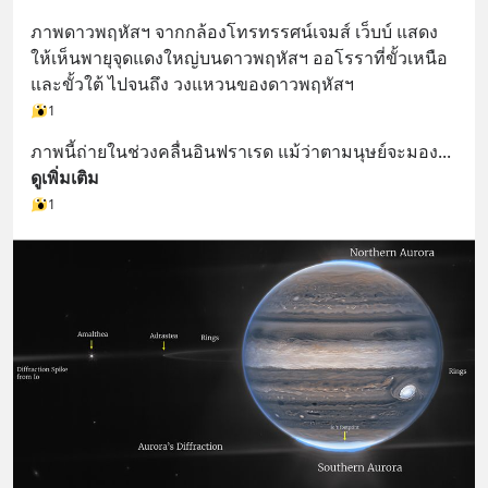
ภาพดาวพฤหัสฯ จากกล้องโทรทรรศน์เจมส์ เว็บบ์ แสดง
ให้เห็นพายุจุดแดงใหญ่บนดาวพฤหัสฯ ออโรราที่ขั้วเหนือ
และขั้วใต้ ไปจนถึง วงแหวนของดาวพฤหัสฯ
1
ภาพนี้ถ่ายในช่วงคลื่นอินฟราเรด แม้ว่าตามนุษย์จะมอง
... 
ดูเพิ่มเติม
1