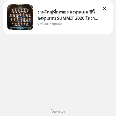
งานใหญ่ที่สุดของ ลงทุนแมน ปีนี้
ลงทุนแมน SUMMIT 2026 ในงาน
บูสต์โดย ลงทุนแมน
นี้จะมีเจ้าของธุรกิจ Dr.PONG,
หมึกกรุบ, Srichand, Jones’
Salad, LA GLACE, Fastwork,
MizuMi, KARMART, อิชิตัน มา
แชร์ความรู้การสร้างธุรกิจ
โฆษณา