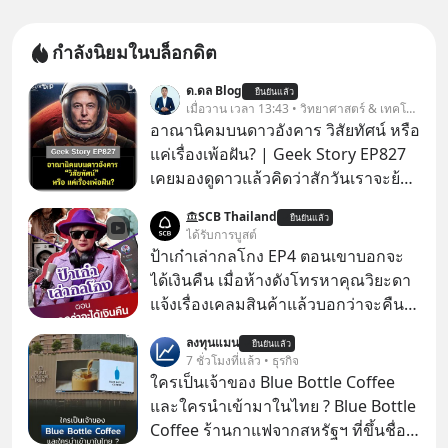
กำลังนิยมในบล็อกดิต
ด.ดล Blog
ยืนยันแล้ว
เมื่อวาน เวลา 13:43 • วิทยาศาสตร์ & เทคโนโลยี
อาณานิคมบนดาวอังคาร วิสัยทัศน์ หรือ
แค่เรื่องเพ้อฝัน? | Geek Story EP827
เคยมองดูดาวแล้วคิดว่าสักวันเราจะย้าย
ไปอยู่บนดาวอังคารตามที่ Elon Musk
SCB Thailand
ยืนยันแล้ว
หรือ Jeff Bezos บอกไว้หรือเปล่า ภาพ
ได้รับการบูสต์
ฝันที่มหาเศรษฐีซิลิคอนแวลลีย์วาดไว้ว่า
ป้าเก๋าเล่ากลโกง EP4 ตอนเขาบอกจะ
มนุษย์นับล้านจะไปสร้างอาณานิคม
ได้เงินคืน เมื่อห้างดังโทรหาคุณวิยะดา
ใหม่ ล้อมรอบด้วยเทคโนโลยีสุดล้ำ อาจ
แจ้งเรื่องเคลมสินค้าแล้วบอกว่าจะคืน
จะฟังดูน่าตื่นเต้น แต่ความจริงที่ถูกซ่อน
เงิน คุณวิยะดาจะได้เงินจริง หรือเป็น
ลงทุนแมน
ไว้ใต้พรมคือ ดาวอังคารเป็นเพียงนรกที่
ยืนยันแล้ว
เรื่องจ้อจี้ หาคำตอบได้ที่ “ป้าเก๋าเล่ากล
7 ชั่วโมงที่แล้ว • ธุรกิจ
เต็มไปด้วยรังสีมรณะและฝุ่นพิษ แล้ว
โกง” EP4 ตอน “เขาบอกว่าจะได้เงิน
ใครเป็นเจ้าของ Blue Bottle Coffee
ทำไมบรรดาผู้นำเทคโนโลยีถึงยัง
คืน” #ป้าเก๋าเล่ากลโกง #แก้เกมกลโกง
และใครนำเข้ามาในไทย ? Blue Bottle
พยายามหลอกขายฝันลมๆ แล้งๆ นี้ให้
#อยู่อย่างยั่งยืน #Cybersecurity #เตือน
Coffee ร้านกาแฟจากสหรัฐฯ ที่ขึ้นชื่อ
กับคนทั้งโลก พวกเขากำลังซ่อนความ