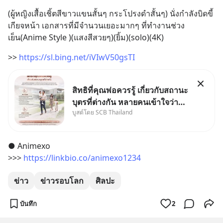
(ผู้หญิงเสื้อเชิ้ตสีขาวแขนสั้นๆ กระโปรงดำสั้นๆ) นั่งกำลังบิดขี้
เกียจหน้า เอกสารที่มีจำนวนเยอะมากๆ ที่ทำงานช่วง
เย็น(Anime Style )(แสงสีสวยๆ)(ยิ้ม)(solo)(4K)
>> 
https://sl.bing.net/iVIwV50gsTI
สิทธิที่คุณพ่อควรรู้ เกี่ยวกับสถานะ
บุตรที่ต่างกัน หลายคนเข้าใจว่า
บูสต์โดย SCB Thailand
"เมื่อเป็นลูกของพ่อและแม่ ก็ย่อม
เป็นบุตรชอบด้วยกฎหมายของทั้ง
สองฝ่าย" แต่ในความเป็นจริง
● Animexo
กฎหมายไทยไม่ได้กำหนดไว้แบบ
>>> 
https://linkbio.co/animexo1234
นั้น
ข่าว
ข่าวรอบโลก
ศิลปะ
บันทึก
2