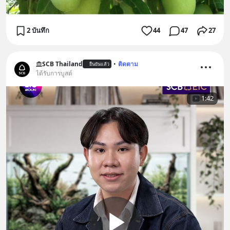
2 บันทึก
44
47
27
SCB Thailand
•
ติดตาม
ยืนยันแล้ว
ได้รับการบูสต์
1:42