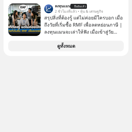
ภัยออนไลน์
เรื่องความพิถีพิถัน กำลังจะเปิดสาขา
ลับอะไรไว้เบื้องหลังโปรเจกต์อวกาศที่
ลงทุนแมน
ยืนยันแล้ว
แรกในประเทศไทย ที่ Central Park
2 ชั่วโมงที่แล้ว • หุ้น & เศรษฐกิจ
ผลาญทรัพยากรมหาศาล วันนี้เราจะมา
สรุปสิ่งที่ต้องรู้ แต่ไม่ค่อยมีใครบอก เมื่อ
กะเทาะเปลือกความลวงโลกนี้กัน ใครที่
ถึงวัยที่เริ่มซื้อ RMF เพื่อลดหย่อนภาษี |
คิดว่าอนาคตของมนุษยชาติอยู่บนดาว
ลงทุนแมนจะเล่าให้ฟัง เมื่อเข้าสู่วัย
ดวงอื่น เลือกฟังกันได้เลยนะครับ อย่า
ทำงานและเริ่มมีรายได้ถึงเกณฑ์เสีย
ลืมกด Follow ติดตาม PodCast ช่อง
ภาษี หลายคนมักได้รับคำแนะนำให้
ดูทั้งหมด
Geek Forever’s Podcast ของผมกัน
ลงทุนใน RMF เพราะนอกจากจะช่วยลด
ด้วยนะครับ 🎧 ฟังผ่าน Spotify :
หย่อนภาษีได้แล้ว ยังเป็นโอกาสในการ
https://tinyurl.com/3yma5h3e 🎧
สร้างความมั่งคั่งระยะยาว แต่น้อยคน
ฟังผ่าน Apple Podcast :
นักที่จะลงลึกว่า ถ้าลงทุนใน RMF ควรรู้
https://apple.co/2lEqPPg 🎧 ฟังผ่าน
อะไรบ้าง ควรดู ตรงไหน ทำอย่างไร ถึง
Podbean :
จะดีกับเรา แล้วเราควรรู้ข้อมูลอะไร
https://tinyurl.com/4kurcs6x 🎧 ฟัง
เกี่ยวกับ RMF บ้าง เพื่อให้นำไปใช้ต่อได้
ผ่าน Youtube :
จริง ๆ ลงทุนแมนจะเล่าให้ฟัง
https://youtu.be/W2U60tbaMqM
The original article appeared here
https://www.tharadhol.com/geek-
story-ep827-is-a-colony-on-mars-