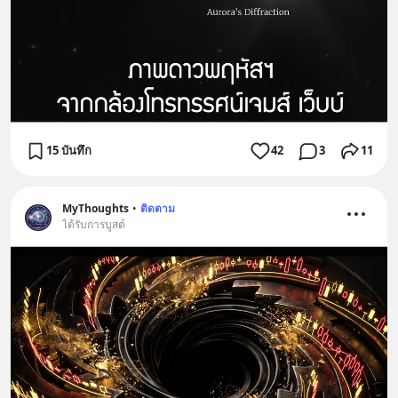
15 บันทึก
42
3
11
MyThoughts
•
ติดตาม
ได้รับการบูสต์