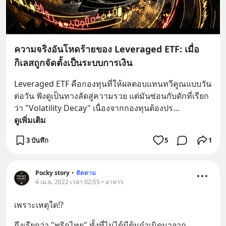
ความจริงอันโหดร้ายของ Leveraged ETF: เมื่อ
กิเลสถูกจัดตั้งเป็นระบบการเงิน
Leveraged ETF คือกองทุนที่ให้ผลตอบแทนทวีคูณแบบวัน
ต่อวัน ฟังดูเป็นทางลัดสู่ความรวย แต่มันซ่อนกับดักที่เรียก
ว่า "Volatility Decay" เนื่องจากกองทุนต้องปร
... 
ดูเพิ่มเติม
3 บันทึก
5
1
Pocky story
•
ติดตาม
4 เม.ย. 2022 เวลา 02:55 • อาหาร
เพราะเหตุใด!?
ถึงเรียกว่า "พริกไทย" ทั้งที่ไม่ได้มีต้นกำเนิดมาจาก