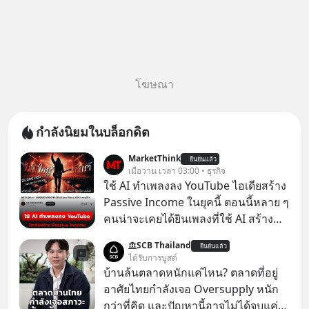
โฆษณา
กำลังนิยมในบล็อกดิต
MarketThink
ยืนยันแล้ว
เมื่อวาน เวลา 03:00 • ธุรกิจ
ใช้ AI ทำเพลงลง YouTube ไอเดียสร้าง
Passive Income ในยุคนี้ ตอนนี้หลาย ๆ
คนน่าจะเคยได้ยินเพลงที่ใช้ AI สร้าง
ผ่านหูกันมาบ้าง เช่น เพลง “ไม่มีใคร
SCB Thailand
ยืนยันแล้ว
รู้ตัวเรา” จากช่องชื่อว่า UNHEARD
ได้รับการบูสต์
MUSIC ที่ตอนนี้มียอดรับชมกว่า 26
บ้านล้นตลาดหนักแค่ไหน? ตลาดที่อยู่
ล้านครั้งแล้ว
อาศัยไทยกำลังเจอ Oversupply หนัก
กว่าที่คิด และปัญหานี้อาจไม่ได้จบแค่