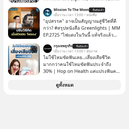
เรื่องเศรษฐกิจ #SCBEIC #อสังหา #บ้าน
Mission To The Moon
ยืนยันแล้ว
ล้นตลาด #เศรษฐกิจไทย #EICAround
เมื่อวาน เวลา 13:00 • หนังสือ
#SCBThailand สามารถดูคลิปที่
"อุปสรรค" อาจเป็นสัญญาณสู่ชีวิตที่ดี
youtube ประกอบได้ที่ link :
กว่า? #สรุปหนังสือ Greenlights | MM
https://youtube.com/shorts/-
EP.2725 “ไฟแดงในวันนี้ แท้จริงแล้ว
xU9gYcfVJk?feature=share
อาจเป็นสัญญาณไฟเขียวที่ยังไม่ถึงเวลา
กรุงเทพธุรกิจ
ยืนยันแล้ว
เปลี่ยนสี” McConaughey ดาราดาวรุ่ง
เมื่อวาน เวลา 13:00 • สุขภาพ
ในยุคหนึ่ง เคยปฏิเสธเงินค่าตัวหนังรอม
ไม่ใช้ไหมขัดฟันเลย...เสี่ยงเสียชีวิต
คอมที่สูงถึง 14.5 ล้านดอลลาร์ (หรือ
มากกว่าคนใช้ไหมขัดฟันประจำถึง
ราว 500 ล้านบาท) เพียงเพราะเขาไม่
30% | Hop on Health แค่แปรงฟันคง
อยากขังตัวเองไว้ในกล่องเดิมๆ ผลที่
ไม่พอ..จากการวิจัยตามเก็บข้อมูลผู้สูง
ตามมาคือ โทรศัพท์ของเขากลายเป็น
อายุ 5,000 คน มีข้อมูลที่น่าสนใจเกี่ยว
ดูทั้งหมด
ความเงียบสนิทนานถึง 14 เดือนเต็ม แต่
กับโรคต่างๆที่เกิดจากการไม่ใช้ไหมขัด
ความเงียบและ "ไฟแดง" ในวันนั้นกลับ
ฟันเป็นประจำ เสี่ยงเกิดโรคนำไปสู่การ
กลายเป็นการถอยหลังเพื่อตั้งหลัก จนส่ง
เสียชีวิต...อะไรคือสาเหตุติดตามได้ใน
ให้เขาก้าวขึ้นไปยืนถือรางวัลออสการ์
Hop On Health
ในบทบาทที่เปลี่ยนชีวิตเขาไปตลอดกาล
ใน MM EP. นี้ เราจะมาร่วมถอดรหัส