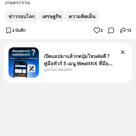
เกษตรกรรม
ข่าวรอบโลก
เศรษฐกิจ
ความคิดเห็น
2 บันทึก
2
13
เปิดแอปมาแล้วกดปุ่มไหนต่อดี ?
คู่มือทัวร์ 5 เมนู WealthX ที่มือ
บูสต์โดย WealthX
ใหม่ควรรู้ สำหรับใครที่เพิ่งโหลด
แอปมา แต่ยังงง ๆ ไม่รู้ว่าต้องกด
ปุ่มไหนต่อ อ่านโพสต์นี้เลย
WealthX จะขอพาไปทัวร์ 5 เมนู
หลัก ที่จะทำให้คุ