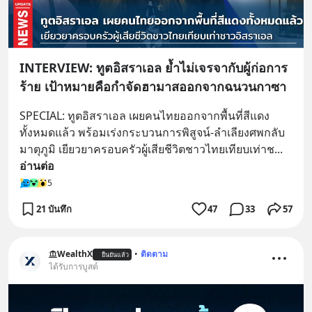
INTERVIEW: ทูตอิสราเอล ย้ำไม่เจรจากับผู้ก่อการ
ร้าย เป้าหมายคือกำจัดฮามาสออกจากฉนวนกาซา
SPECIAL: ทูตอิสราเอล เผยคนไทยออกจากพื้นที่สีแดง
ทั้งหมดแล้ว พร้อมเร่งกระบวนการพิสูจน์-ลำเลียงศพกลับ
มาตุภูมิ เยียวยาครอบครัวผู้เสียชีวิตชาวไทยเทียบเท่าช
... 
อ่านต่อ
5
21 บันทึก
47
33
57
WealthX
•
ติดตาม
ยืนยันแล้ว
ได้รับการบูสต์