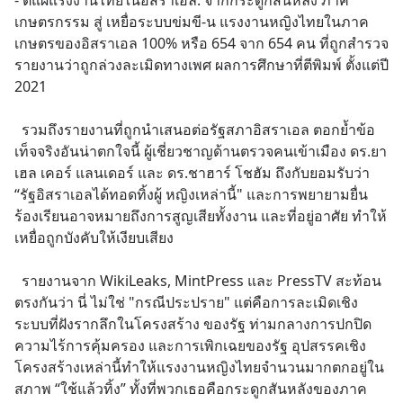
- ตีแผ่แรงงานไทยในอิสราเอล: จากกระดูกสันหลัง ภาค
เกษตรกรรม สู่ เหยื่อระบบข่มขี-น แรงงานหญิงไทยในภาค
เกษตรของอิสราเอล 100% หรือ 654 จาก 654 คน ที่ถูกสำรวจ 
รายงานว่าถูกล่วงละเมิดทางเพศ ผลการศึกษาที่ตีพิมพ์ ตั้งแต่ปี 
2021
  รวมถึงรายงานที่ถูกนำเสนอต่อรัฐสภาอิสราเอล ตอกย้ำข้อ 
เท็จจริงอันน่าตกใจนี้ ผู้เชี่ยวชาญด้านตรวจคนเข้าเมือง ดร.ยา
เฮล เคอร์ แลนเดอร์ และ ดร.ชาฮาร์ โชฮัม ถึงกับยอมรับว่า 
“รัฐอิสราเอลได้ทอดทิ้งผู้ หญิงเหล่านี้" และการพยายามยื่น
ร้องเรียนอาจหมายถึงการสูญเสียทั้งงาน และที่อยู่อาศัย ทำให้
เหยื่อถูกบังคับให้เงียบเสียง
  รายงานจาก WikiLeaks, MintPress และ PressTV สะท้อน
ตรงกันว่า นี่ ไม่ใช่ "กรณีประปราย" แต่คือการละเมิดเชิง
ระบบที่ฝังรากลึกในโครงสร้าง ของรัฐ ท่ามกลางการปกปิด 
ความไร้การคุ้มครอง และการเพิกเฉยของรัฐ อุปสรรคเชิง
โครงสร้างเหล่านี้ทำให้แรงงานหญิงไทยจำนวนมากตกอยู่ใน 
สภาพ “ใช้แล้วทิ้ง” ทั้งที่พวกเธอคือกระดูกสันหลังของภาค