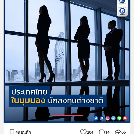
48 บันทึก
204
14
66