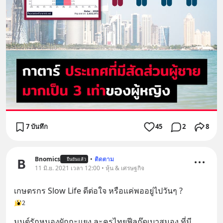
7 บันทึก
45
2
8
Bnomics
•
ติดตาม
ยืนยันแล้ว
11 มิ.ย. 2021 เวลา 12:00 • หุ้น & เศรษฐกิจ
เกษตรกร Slow Life ดีต่อใจ หรือแค่พออยู่ไปวันๆ ?
2
มนต์รักหนองผักกะแยง ละครไทยฟีลกู๊ดเบาสมอง ที่มี