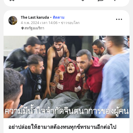
The Last karuda
•
ติดตาม
4 ก.พ. 2024 เวลา 14:06 • ข่าวรอบโลก
สหรัฐอเมริกา
อย่าปล่อยให้ฮามาสต้องทนทุกข์ทรมานอีกต่อไป