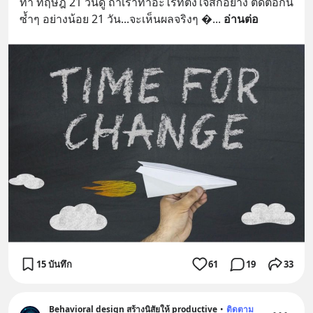
ทำ ทฤษฎี 21 วันดู ถ้าเราทำอะไรที่ตั้งใจสักอย่าง ติดต่อกัน
ซ้ำๆ อย่างน้อย 21 วัน...จะเห็นผลจริงๆ 
... 
อ่านต่อ
15 บันทึก
61
19
33
Behavioral design สร้างนิสัยให้ productive
•
ติดตาม