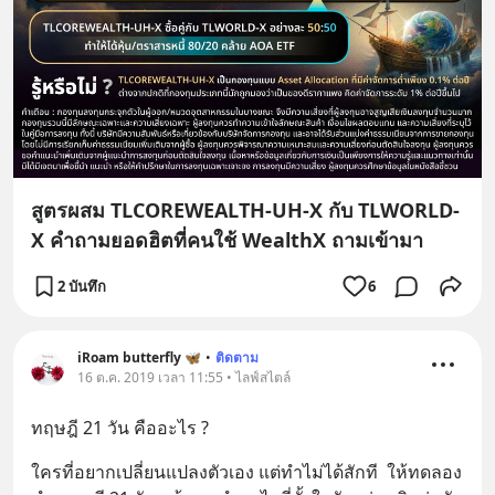
สูตรผสม TLCOREWEALTH-UH-X กับ TLWORLD-
X คำถามยอดฮิตที่คนใช้ WealthX ถามเข้ามา
2 บันทึก
6
iRoam butterfly 🦋
•
ติดตาม
16 ต.ค. 2019 เวลา 11:55 • ไลฟ์สไตล์
ทฤษฎี 21 วัน คืออะไร ?
ใครที่อยากเปลี่ยนแปลงตัวเอง แต่ทำไม่ได้สักที  ให้ทดลอง