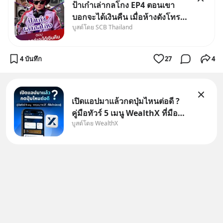
ป้าเก๋าเล่ากลโกง EP4 ตอนเขา
บอกจะได้เงินคืน เมื่อห้างดังโทร
บูสต์โดย SCB Thailand
หาคุณวิยะดา แจ้งเรื่องเคลมสินค้า
แล้วบอกว่าจะคืนเงิน คุณวิยะดา
จะได้เงินจริง หรือเป็นเรื่องจ้อจี้ หา
4 บันทึก
27
4
คำตอบได้ที่ “ป้าเก๋าเล่ากลโกง”
EP4 ตอน “เขา
เปิดแอปมาแล้วกดปุ่มไหนต่อดี ?
คู่มือทัวร์ 5 เมนู WealthX ที่มือ
บูสต์โดย WealthX
ใหม่ควรรู้ สำหรับใครที่เพิ่งโหลด
แอปมา แต่ยังงง ๆ ไม่รู้ว่าต้องกด
ปุ่มไหนต่อ อ่านโพสต์นี้เลย
WealthX จะขอพาไปทัวร์ 5 เมนู
หลัก ที่จะทำให้คุ