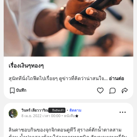
เรื่องเงินๆทองๆ
สุนัททีนั่งไถฟีดไปเรื่อยๆ ดูข่าวที่คิดว่าน่าสนใจ
... 
อ่านต่อ
บันทึก
วินทร์ เลียววาริณ
•
ติดตาม
ยืนยันแล้ว
8 เม.ย. 2022 เวลา 00:00 • หนังสือ
ลินดาชอบกินของจุกจิกตอนดูทีวี สุรางค์ตักน้ำตาลสาม
ช้อน น้ำปลาสองช้อนใส่อาหารทุกชนิด สัญญาเผาบุหรี่วัน