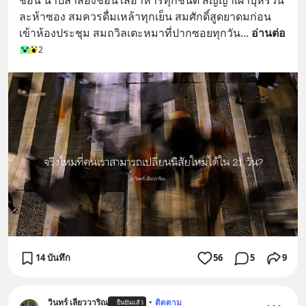
ละห้าซอง สมควรดื่มเหล้าทุกเย็น สมศักดิ์สูดยาดมก่อน
เข้าห้องประชุม สมถวิลเตะหมาที่ปากซอยทุกวัน
... 
อ่านต่อ
2
14 บันทึก
56
5
9
วินทร์ เลียววาริณ
•
ติดตาม
ยืนยันแล้ว