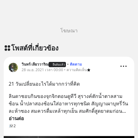
panasonic/ ติดตามสาระดี ๆ อัพเดททุก
วันผ่าน Line OA ด.ดล Blog คลิกเลย -->
https://lin.ee/aMEkyNA
========================= 📣
โฆษณา
สนับสนุนโดย 📣
=========================
โพสต์ที่เกี่ยวข้อง
เครียด หลับยาก ผมอยากแนะนำ
ผลิตภัณฑ์เสริมอาหาร Diip CBD ช่วย
บรรเทาความเครียด ลดความวิตกกังวล
วินทร์ เลียววาริณ
•
ติดตาม
ยืนยันแล้ว
28 เม.ย. 2021 เวลา 00:00 • ความคิดเห็น
เพิ่มการผ่อนคลาย ซึ่งช่วยให้การนอน
หลับมีประสิทธิภาพมากยิ่งขึ้น 📍 สนใจ
21 วันเปลี่ยนอะไรได้มากกว่าที่คิด
สั่งซื้อสินค้า Diip CBD 💬 LINE :
@diipgeek 🔗 หรือกดลิงก์
ลินดาชอบกินของจุกจิกตอนดูทีวี สุรางค์ตักน้ำตาลสาม
https://lin.ee/U91Fzyz
ช้อน น้ำปลาสองช้อนใส่อาหารทุกชนิด สัญญาเผาบุหรี่วัน
ละห้าซอง สมควรดื่มเหล้าทุกเย็น สมศักดิ์สูดยาดมก่อน
... 
อ่านต่อ
2