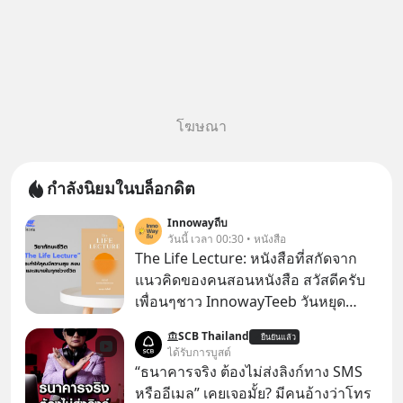
โฆษณา
กำลังนิยมในบล็อกดิต
Innowayถีบ
วันนี้ เวลา 00:30 • หนังสือ
The Life Lecture: หนังสือที่สกัดจาก
แนวคิดของคนสอนหนังสือ สวัสดีครับ
เพื่อนๆชาว InnowayTeeb วันหยุด
สบายๆ วันนี้แอดเพิ่งจะอ่านหนังสือที่น่า
SCB Thailand
ยืนยันแล้ว
สนใจจบแล้วเกิดคำถามว่า
ได้รับการบูสต์
“ธนาคารจริง ต้องไม่ส่งลิงก์ทาง SMS
หรืออีเมล” เคยเจอมั้ย? มีคนอ้างว่าโทร