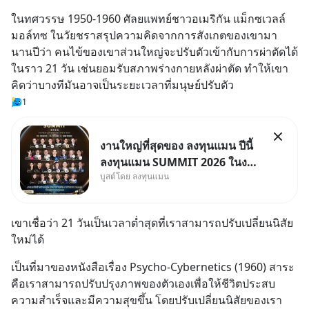
ในทศวรรษ 1950-1960 ศัลยแพทย์ชาวอเมริกัน แม็กซเวลล์ 
มอล์ทซ ในวัยชราสรุปความคิดจากการสังเกตของเขามา
นานปีว่า คนไข้ของเขาส่วนใหญ่จะปรับตัวเข้ากับการผ่าตัดได้
ในราว 21 วัน เช่นยอมรับสภาพร่างกายหลังผ่าตัด ทำให้เขา
คิดว่าบางทีมันอาจเป็นระยะเวลาที่มนุษย์ปรับตัว
1
งานใหญ่ที่สุดของ ลงทุนแมน ปีนี้
ลงทุนแมน SUMMIT 2026 ในงาน
บูสต์โดย ลงทุนแมน
นี้จะมีเจ้าของธุรกิจ Dr.PONG,
หมึกกรุบ, Srichand, Jones’
Salad, LA GLACE, Fastwork,
เขาเชื่อว่า 21 วันเป็นเวลาต่ำสุดที่เราสามารถปรับเปลี่ยนนิสัย
MizuMi, KARMART, อิชิตัน มา
ใหม่ได้
แชร์ความรู้การสร้างธุรกิจ
เป็นที่มาของหนังสือเรื่อง Psycho-Cybernetics (1960) สาระ
คือเราสามารถปรับปรุงภาพของตัวเองเพื่อให้ชีวิตประสบ
ความสำเร็จและมีความสุขขึ้น โดยปรับเปลี่ยนนิสัยของเรา 