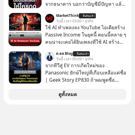
จากธนาคาร บอกว่าบัญชีมีปัญหา แล้ว
ให้กดลิงก์โน่นนี่ หรือสแกนคิวอาร์โค้ด
MarketThink
ยืนยันแล้ว
ทันที มาฟัง “ป้าเก๋าเล่ากลโกง” เพื่อรู้ทัน
วันนี้ เวลา 03:00 • ธุรกิจ
มุกหลอกลวงในคราบความน่าเชื่อถือ
ใช้ AI ทำเพลงลง YouTube ไอเดียสร้าง
กันค่ะ #แก้เกมกลโกง #ป้าเก๋าเล่ากล
Passive Income ในยุคนี้ ตอนนี้หลาย ๆ
โกง #LivesSustainably #อยู่อย่าง
คนน่าจะเคยได้ยินเพลงที่ใช้ AI สร้าง
ยั่งยืน #CyberSecurity #ป้าเก๋า
ผ่านหูกันมาบ้าง เช่น เพลง “ไม่มีใคร
ด.ดล Blog
#FraudEducation #FinancialLiteracy
ยืนยันแล้ว
รู้ตัวเรา” จากช่องชื่อว่า UNHEARD
วันนี้ เวลา 00:09 • ธุรกิจ
#DigitalBankWithHumanTouch
MUSIC ที่ตอนนี้มียอดรับชมกว่า 26
จากทีวีสู่ EV การเกิดใหม่ของ
ล้านครั้งแล้ว
Panasonic ยักษ์ใหญ่ที่เกือบเหลือแค่ชื่อ
| Geek Story EP830 ถ้าผมพูดชื่อ
Panasoni คุณนึกถึงอะไร? ทีวี, ตู้เย็น,
ถ่านไฟฉาย? ถ้าคุณยังคิดแบบนั้น แสดง
ดูทั้งหมด
ว่าคุณกำลังพลาดเรื่องราวการ
‘Rebranding’ ที่ดุเดือดที่สุดใน
ประวัติศาสตร์ญี่ปุ่น! รู้หรือไม่ว่า ในวันที่
พวกเขาขาดทุนย่อยยับเกือบ 3 แสนล้าน
บาท Panasonic ตัดสินใจหักดิบ ทิ้ง