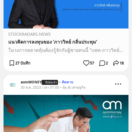
STOCKRADARS.NEWS
แนวคิดการลงทุนของ ‘ภาววิทย์ กลิ่นประทุม’
ในวงการตลาดหุ้นต้องรู้จักกับผู้ชายคนนี้ “แพท-ภาววิทย์ กลิ่นประทุม” กันบ้าง เริ่มต้นตั้งแต่ออกพ็อกเก็ตบุ๊กแนวคิดและการแนะนำการลงทุน วิทยากรเรื่องการลงทุน นักลงทุนอิสระ และปัจจุบันยังเป็นผู้อำนวยการ ฝ่ายที่ปรึกษาการลงทุน บล.บัวหลวง ด้วย โดยวันนี้เขาพร้อมมาบอกเล่าและแนะนำว่า จริงๆ แล้ว ทุกมิติการลงทุน
27 บันทึก
57
2
18
aomMONEY
•
ติดตาม
ยืนยันแล้ว
30 ส.ค. 2023 เวลา 01:00 • หุ้น & เศรษฐกิจ