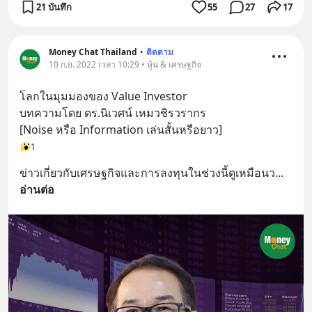
21 บันทึก
55
27
17
Money Chat Thailand
•
ติดตาม
10 ก.ย. 2022 เวลา 10:29 • หุ้น & เศรษฐกิจ
โลกในมุมมองของ Value Investor
บทความโดย ดร.นิเวศน์ เหมวชิรวรากร
[Noise หรือ Information เล่นสั้นหรือยาว]
1
ข่าวเกี่ยวกับเศรษฐกิจและการลงทุนในช่วงนี้ดูเหมือนว
... 
อ่านต่อ