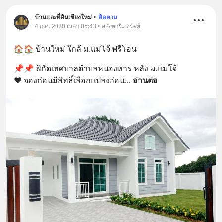
บ้านและที่ดินเชียงใหม่
•
ติดตาม
4 ก.ค. 2020 เวลา 05:43 • อสังหาริมทรัพย์
🏠🏠 บ้านใหม่ ใกล้ ม.แม่โจ้ ฟรีโอน
📌📌 พิกัดเทศบาลตำบลหนองหาร หลัง ม.แม่โจ้ 
♥️ จองก่อนมีสิทธิ์เลือกแปลงก่อน
... 
อ่านต่อ