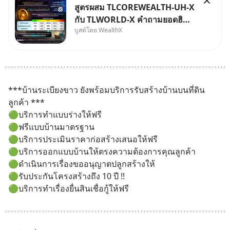
สูตรผสม TLCOREWEALTH-UH-X
กับ TLWORLD-X คำถามยอดฮิตที่
บูสต์โดย WealthX
คนใช้ WealthX ถามเข้ามา
***บ้านระเบียงขาว ยังพร้อมบริการรับสร้างบ้านบนที่ดิน
ลูกค้า ***
🟢บริการทำแบบร่างให้ฟรี
🟢ฟรีแบบบ้านมาตรฐาน
🟢บริการประเมินราคาก่อสร้างเสนอให้ฟรี
🟢บริการออกแบบบ้านให้ตรงความต้องการคุณลูกค้า
🟢ดำเนินการเรื่องขออนุญาตปลูกสร้างให้
🟢รับประกันโครงสร้างถึง 10 ปี !!
🟢บริการทำเรื่องยื่นสินเชื่อกู้ให้ฟรี