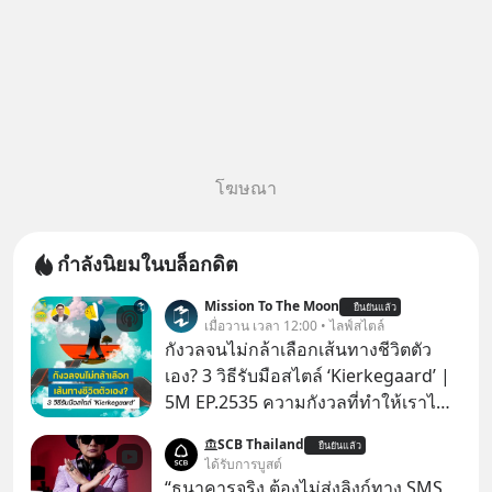
โฆษณา
กำลังนิยมในบล็อกดิต
Mission To The Moon
ยืนยันแล้ว
เมื่อวาน เวลา 12:00 • ไลฟ์สไตล์
กังวลจนไม่กล้าเลือกเส้นทางชีวิตตัว
เอง? 3 วิธีรับมือสไตล์ ‘Kierkegaard’ |
5M EP.2535 ความกังวลที่ทำให้เราไม่
กล้าตัดสินใจในเรื่องต่างๆ ทั้งเรื่องเล็ก
SCB Thailand
ยืนยันแล้ว
เรื่องใหญ่ หรือแม้แต่เรื่องสำคัญของ
ได้รับการบูสต์
ชีวิตเกิดจากการที่เรามี ‘อิสรภาพ’ และมี
“ธนาคารจริง ต้องไม่ส่งลิงก์ทาง SMS