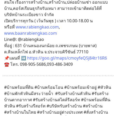
สนใจ เรื่องการสร้างบ้าน,สร้างบ้าน,ปล่อยบ้านเช่า ออกแบบ
บ้าน,คอร์สเรียนธุรกิจรับเหมา สามารถเข้ามาติดต่อได้ที่ 
บริษัทบ้านระเบียงขาว จำกัด
เปิดบริการทุกวัน ( เว้นวันพุธ ) เวลา 10.00-18.00 น
หรือที่ 
www.rabiengkao.com
, 
www.baanrabiengkao.com
Line@: @rabiengkao
ที่อยู่ : 631 บ้านหนองนกน้อย ถ.เพชรเกษม (บายพาส) 
ต.หินเหล็กไฟ อ.หัวหิน จ.ประจวบคิรีขันธ์ 77110
📌แผนที่ ➡️ 
https://goo.gl/maps/cmoyfeQ5j84tr16R6
☎ โทร. 098-905-5686,093-486-3409
#บ้านพร้อมที่ดิน #บ้านพร้อมโอน #บ้านพร้อมเข้าอยู่ #หัวหิน  
#บ้านพักหัวหินมีสระว่ายน้ำ  #รับสร้างบ้านหัวหิน #รับสร้าง
บ้านตากอากาศ #รับสร้างบ้านสไตล์รีสอร์ท #บ้านพร้อมที่ดิน
หัวหิน #รับสร้างรีสอร์ท #บริษัทรับสร้างบ้าน #สร้างบ้าน 
#สร้างบ้านในไทย #สร้างบ้านอยู่ต่างประเทศ #สั่งสร้างบ้าน