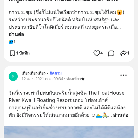
การประชุม (ซึ่งก็ไม่แน่ใจเรียกว่าการประชุมได้ไหม🙀) 
ระหว่างประธานาธิบดีโดนัลด์ ทรัมป์ แห่งสหรัฐฯ และ
ประธานาธิบดีโวโลดิเมียร์ เซเลนสกี แห่งยูเครน เมื่อ
... 
อ่านต่อ
1
1 บันทึก
4
1
เที่ยวเดี่ยวเดี่ยว
•
ติดตาม
ท
12 เม.ย. 2021 เวลา 09:34 • ท่องเที่ยว
วันนี่เราจะพาไปพบกับแพริมน้ำสุดชิค The FloatHouse 
River Kwai l Floating Resort เดอะ โฟลทเฮ้าส์ 
กาญจนบุรี แอร์เย็นช่ำ บรรยากาศดี และไม่ได้มีดีแค่ห้อง
พัก ยังมีกิจกรรมให้เล่นมากมายอีกด้วย ☺🏊‍♂️🚴
... 
อ่านต่อ