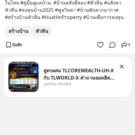
ในไทย #คู่มือดูแลบ้าน  #บ้านหลังที่สอง #หัวหิน #อสังหา
หัวหิน #ลงทุนบ้าน2025 #พูลวิลล่า #บ้านพักตากอากาศ 
#สร้างบ้านหัวหิน #HuaHinProperty #บ้านเพื่อการลงทุน
สร้างบ้าน
หัวหิน
บันทึก
1
สูตรผสม TLCOREWEALTH-UH-X
กับ TLWORLD-X คำถามยอดฮิตที่
บูสต์โดย WealthX
คนใช้ WealthX ถามเข้ามา