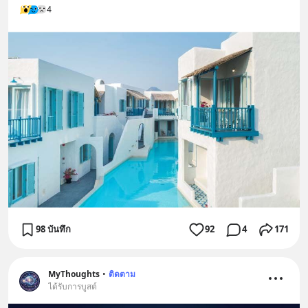
4
98 บันทึก
92
4
171
MyThoughts
•
ติดตาม
ได้รับการบูสต์