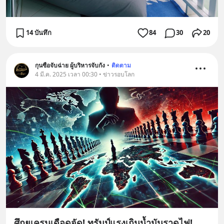
14 บันทึก
84
30
20
กุนซือจับฉ่าย ผู้บริหารจับกัง
•
ติดตาม
4 มี.ค. 2025 เวลา 00:30 • ข่าวรอบโลก
ศึกยูเครนเดือดจัด! ทรัมป์แรงเกินน้ำมันราดไฟ!