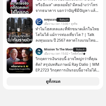
ทางเลือกมากมาย ซึ่งเมื่อเทียบกับสัตว์
หรืออีเมล” เคยเจอมั้ย? มีคนอ้างว่าโทร
แล้วก็จะเห็นความแตกต่างได้ชัดว่าเรา
จากธนาคาร บอกว่าบัญชีมีปัญหา แล้ว
มี ‘อำนาจ’ ในการเลือกและตัดสินใจ
ให้กดลิงก์โน่นนี่ หรือสแกนคิวอาร์โค้ด
ลงทุนแมน
มากแค่ไหน แต่อิสรภาพ อำนาจ หรือ
ยืนยันแล้ว
ทันที มาฟัง “ป้าเก๋าเล่ากลโกง” เพื่อรู้ทัน
เมื่อวาน เวลา 13:00 • ธุรกิจ
การได้มีสิทธิเลือกนี้กลับสร้างความ
มุกหลอกลวงในคราบความน่าเชื่อถือ
ทำไมโฮสเทลและที่พักขนาดเล็กในไทย
กังวลให้กับเรา แล้วเราจะรับมือกับ
กันค่ะ #แก้เกมกลโกง #ป้าเก๋าเล่ากล
โตไม่ได้ แม้การท่องเที่ยวโต ? | Talk
ความกังวลนี้อย่างไร? ติดตามได้ในพอด
โกง #LivesSustainably #อยู่อย่าง
ลงทุนแมน ปี 2567 ตลาดโรงแรมไทย
แคสต์ 5M EP. นี้ #goodtime
ยั่งยืน #CyberSecurity #ป้าเก๋า
มูลค่ารวมเฉียด 4 แสนล้านบาท แต่รู้
#5minutespodcast
Mission To The Moon
#FraudEducation #FinancialLiteracy
ยืนยันแล้ว
หรือไม่ว่า รายได้กว่า 85% กระจุกอยู่กับ
เมื่อวาน เวลา 15:02 • ไลฟ์สไตล์
#missiontothemoonpodcast
#DigitalBankWithHumanTouch
ผู้ประกอบการรายใหญ่ และมีอัตราการ
วิกฤตการเงินรอบนี้ อาจใหญ่กว่าที่คุณ
เติบโตได้ถึง 16% ขณะที่ผู้ประกอบการ
คิด? สรุปบทสัมภาษณ์ Ray Dalio | MM
โฮสเทลและที่พักขนาดเล็ก ซึ่งมีสัดส่วน
EP.2723 วิกฤตการเงินรอบนี้อาจไม่ได้
ถึง 91% ของธุรกิจที่พักทั้งหมด กลับโต
เหมือนทุกครั้งที่เราเคยเจอ เมื่อ Ray
เพียง 1.3% เท่านั้น เกิดอะไรขึ้นกับที่พัก
Dalio ชายผู้เคยทำนายวิกฤตเศรษฐกิจ
ดูทั้งหมด
รายเล็ก ? อะไรคือข้อจำกัดที่ทำให้โต
มาแล้วหลายต่อหลายครั้ง ออกมาส่ง
ไม่สุด และต้องปลดล็อกกฎเกณฑ์ไหน
สัญญาณเตือนระเบิดเวลาลูกใหม่ที่
เพื่อให้รายเล็กเติบโตได้มากกว่าที่เป็น
กำลังก่อตัวขึ้น จาก "ระเบิดหนี้สิน
อยู่ ? Talk ลงทุนแมนชวนมาวิเคราะห์
มหาศาล" ผสานเข้ากับ "ฟองสบู่กระแส