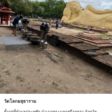
วัดโลกยสุธาราม
ตั้งอยู่ที่ตำบลประตูชัย อำเภอพระนครศรีอยุธยา จังหวัด