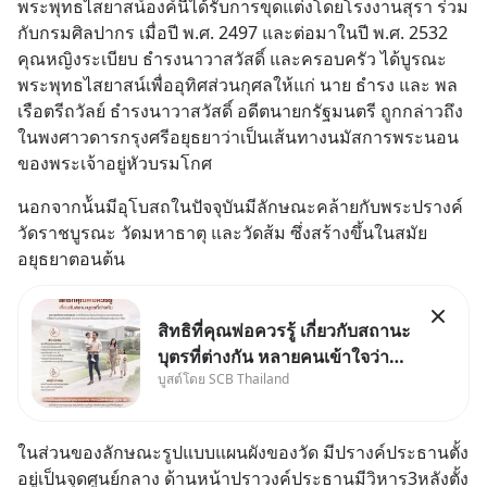
พระพุทธไสยาสน์องค์นี้ได้รับการขุดแต่งโดยโรงงานสุรา ร่วม
กับกรมศิลปากร เมื่อปี พ.ศ. 2497 และต่อมาในปี พ.ศ. 2532 
คุณหญิงระเบียบ ธำรงนาวาสวัสดิ์ และครอบครัว ได้บูรณะ
พระพุทธไสยาสน์เพื่ออุทิศส่วนกุศลให้แก่ นาย ธำรง และ พล
เรือตรีถวัลย์ ธำรงนาวาสวัสดิ์ อดีตนายกรัฐมนตรี ถูกกล่าวถึง
ในพงศาวดารกรุงศรีอยุธยาว่าเป็นเส้นทางนมัสการพระนอน
ของพระเจ้าอยู่หัวบรมโกศ
นอกจากน้้นมีอุโบสถในปัจจุบันมีลักษณะคล้ายกับพระปรางค์
วัดราชบูรณะ วัดมหาธาตุ และวัดส้ม ซึ่งสร้างขึ้นในสมัย
อยุธยาตอนต้น
สิทธิที่คุณพ่อควรรู้ เกี่ยวกับสถานะ
บุตรที่ต่างกัน หลายคนเข้าใจว่า
บูสต์โดย SCB Thailand
"เมื่อเป็นลูกของพ่อและแม่ ก็ย่อม
เป็นบุตรชอบด้วยกฎหมายของทั้ง
สองฝ่าย" แต่ในความเป็นจริง
ในส่วนของลักษณะรูปแบบแผนผังของวัด มีปรางค์ประธานตั้ง
กฎหมายไทยไม่ได้กำหนดไว้แบบ
อยู่เป็นจุดศูนย์กลาง ด้านหน้าปราวงค์ประธานมีวิหาร3หลังตั้ง