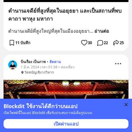
ตำนานเจดีย์ที่สูงที่สุดในอยุธยา และเป็นสถานที่พบ
คาถา พาหุง มหากา
ตำนานเจดีย์ที่สูงใหญ่ที่สุดในเมืองอยุธยา
... 
อ่านต่อ
11 บันทึก
30
22
25
ปั่นเรื่อง เป็นภาพ
•
ติดตาม
1 มี.ค. 2024 เวลา 01:38 • ท่องเที่ยว
วัดพนัญเชิงวรวิหาร
Blockdit ใช้งานได้ดีกว่าบนแอป
เปิดโพสต์นี้ในแอป Blockdit เพื่อรับประสบการณ์เต็มรูปแบบ
เปิดผ่านแอป