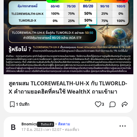
สูตรผสม TLCOREWEALTH-UH-X กับ TLWORLD-
X คำถามยอดฮิตที่คนใช้ WealthX ถามเข้ามา
1 บันทึก
3
Bnomics
•
ติดตาม
ยืนยันแล้ว
17 มิ.ย. 2023 เวลา 02:07 • ท่องเที่ยว