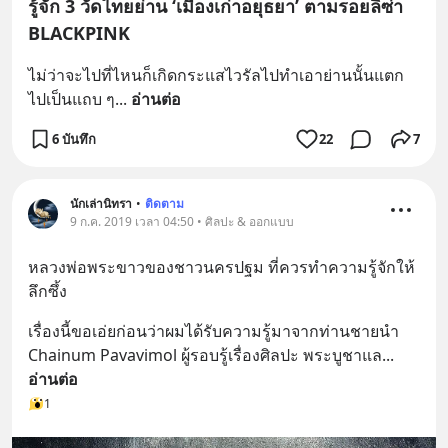
รู้จัก 3 วัดไทยย่าน ‘เมืองเก่าอยุธยา’ ตามรอยลิซ่า
BLACKPINK
ไม่ว่าจะไปที่ไหนก็เกิดกระแสไวรัลไปทำเอาย่านนั้นแตก
ไปเป็นแถบ ๆ
... 
อ่านต่อ
6 บันทึก
22
7
นักเล่านิทรา
•
ติดตาม
9 ก.ค. 2019 เวลา 04:50 • ศิลปะ & ออกแบบ
หลวงพ่อพระขาวของชาวนครปฐม ที่ควรทำความรู้จักให้
ลึกซึ้ง
เรื่องนี้ขอเอ่ยก่อนว่าผมได้รับความรู้มาจากท่านชายนำ 
Chainum Pavavimol ผู้รอบรู้เรื่องศิลปะ พระบูชาแล
... 
อ่านต่อ
1