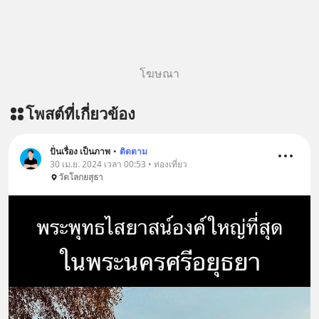
talk-ep243-when-malaysia-banned-
chinese-evs/ ติดตามสาระดี ๆ อัพเดท
ทุกวันผ่าน Line OA ด.ดล Blog คลิกเลย
--> https://lin.ee/aMEkyNA
โฆษณา
========================= 📣
สนับสนุนโดย 📣
โพสต์ที่เกี่ยวข้อง
=========================
เครียด หลับยาก ผมอยากแนะนำ
ผลิตภัณฑ์เสริมอาหาร Diip CBD ช่วย
ปั่นเรื่อง เป็นภาพ
•
ติดตาม
บรรเทาความเครียด ลดความวิตกกังวล
30 เม.ย. 2024 เวลา 00:53 • ท่องเที่ยว
วัดโลกยสุธา
เพิ่มการผ่อนคลาย ซึ่งช่วยให้การนอน
หลับมีประสิทธิภาพมากยิ่งขึ้น 📍 สนใจ
สั่งซื้อสินค้า Diip CBD 💬 LINE :
@diipgeek 🔗 หรือกดลิงก์
https://lin.ee/U91Fzyz