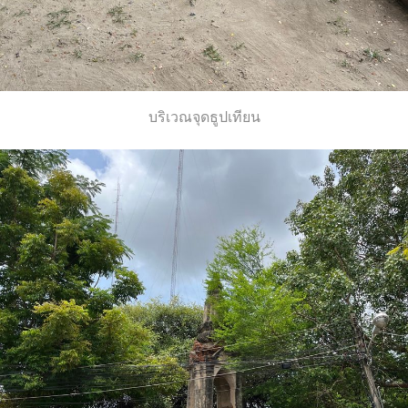
บริเวณจุดธูปเทียน