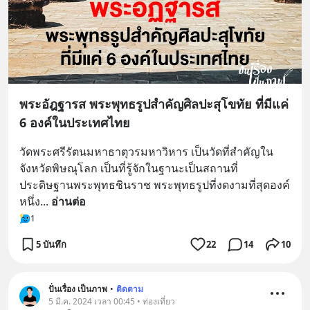
พระอัฎฐารส พระพุทธรูปสำคัญศิลปะสุโขทัย ที่มีแค่
6 องค์ในประเทศไทย
วัดพระศรีรัตนมหาธาตุวรมหาวิหาร เป็นวัดที่สำคัญใน
จังหวัดพิษณุโลก เป็นที่รู้จักในฐานะเป็นสถานที่
ประดิษฐานพระพุทธชินราช พระพุทธรูปที่งดงามที่สุดองค์
หนึ่ง
... 
อ่านต่อ
1
5 บันทึก
22
14
10
ปั่นเรื่อง เป็นภาพ
•
ติดตาม
5 มี.ค. 2024 เวลา 00:45 • ท่องเที่ยว