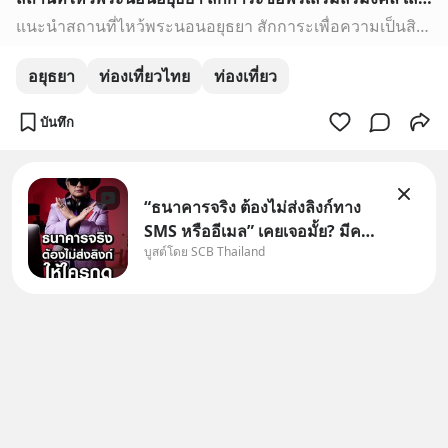
แนะนำสถานที่ไหว้พระนอนอยุธยา สักการะเพื่อความเป็นสิริมงคล พร้อมขอพรเสริมดวงชะตา ปัดเป่าสิ่งไม่ดี
อยุธยา
ท่องเที่ยวไทย
ท่องเที่ยว
บันทึก
“ธนาคารจริง ต้องไม่ส่งลิงก์ทาง
SMS หรืออีเมล” เคยเจอมั้ย? มีคน
บูสต์โดย SCB Thailand
อ้างว่าโทรจากธนาคาร บอกว่า
บัญชีมีปัญหา แล้วให้กดลิงก์โน่นนี่
หรือสแกนคิวอาร์โค้ดทันที มาฟัง
“ป้าเก๋าเล่ากลโกง” เพื่อรู้ทันมุก
หลอกลวงในคราบ