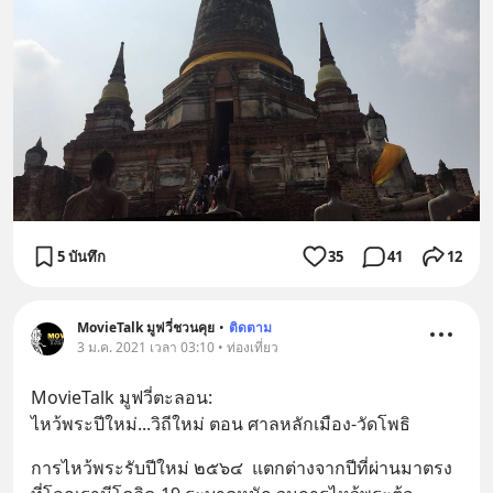
5 บันทึก
35
41
12
MovieTalk มูฟวี่ชวนคุย
•
ติดตาม
3 ม.ค. 2021 เวลา 03:10 • ท่องเที่ยว
MovieTalk มูฟวี่ตะลอน:
ไหว้พระปีใหม่...วิถีใหม่ ตอน ศาลหลักเมือง-วัดโพธิ
การไหว้พระรับปีใหม่ ๒๕๖๔  แตกต่างจากปีที่ผ่านมาตรง