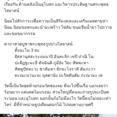
นั้น
เรียงกัน ด้านหลังเป็นอุโบสถ และวิหารประดิษฐานพระพุทธ
ไสยาสน์
นิยมไปสักการะเพื่อความเป็นสิริมงคลและเสริมเมตตามหา
นิยม นิยมขอพรและนำมะพร้าว​ ไข่ต้ม​ ขนมจีนน้ำยา​ ไปถวาย 
และขอขมากรรม
คาถาสวดบูชาพระพุทธรูปปางไสยาสน์
          ตั้งนะโม 3 จบ
          ยัสสานุสสะระเณนาปิ อันตะลิก เขปิ ปาณิ โน
          ปะติฏฐะมะธิ คัจฉันติ ภูมิยัง วิยะ สัพพะทา
          สัพพูปัททะวะ ชาลัมหา ยักขะโจราทิ สัมภะวา
          คะณะนานะจะ มุตตานัง ปะริตตันตัม ภะณามะ เห
วัดนี้เป้นวัดสุดท้ายก่อนวัดช่องลม ที่จะไปขึ้นเรือ บอกเลยว่า
ร้อนมาก แค่แดดไม่แรงน่ะ ส่วนใหญ่ที่คนจะถ่ายรูปจะเป้นพ
ระนอน และอุโบสถ นอกนั้นก้อไม่มีอะไร วัดนี้คนไม่เยอะเท่า
ไหร่  มีที่จำหน่ายธูปเทียนดอกไม้ ไปจนพานบายศรี