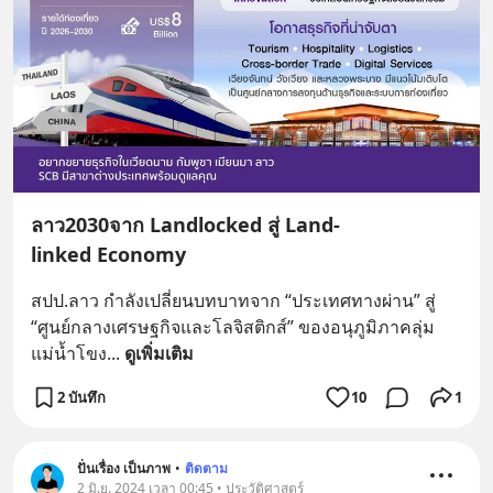
ลาว2030จาก Landlocked สู่ Land-
linked Economy
สปป.ลาว กำลังเปลี่ยนบทบาทจาก “ประเทศทางผ่าน” สู่ 
“ศูนย์กลางเศรษฐกิจและโลจิสติกส์” ของอนุภูมิภาคลุ่ม
แม่น้ำโขง
... 
ดูเพิ่มเติม
2 บันทึก
10
1
ปั่นเรื่อง เป็นภาพ
•
ติดตาม
2 มิ.ย. 2024 เวลา 00:45 • ประวัติศาสตร์