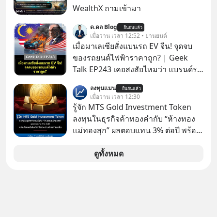
จะเป็นคนที่รู้จักบริหารใจตัวเอง และคน
WealthX ถามเข้ามา
รอบตัวได้เก่งที่สุดก็เป็นได้ โดยพอดแค
ด.ดล Blog
สต์ 5M ในวันนี้จะพาทุกคนไปสำรวจวิธี
ยืนยันแล้ว
เมื่อวาน เวลา 12:52 • ยานยนต์
การบริหารคนและบริหารใจ ปรัชญา
เมื่อมาเลเซียสั่งแบนรถ EV จีน! จุดจบ
เพื่อคนทำงานจาก ‘เหลาจื่อ’ (เล่าจื๊อ) นัก
ของรถยนต์ไฟฟ้าราคาถูก? | Geek
ปราชญ์จีนแห่งยุคไปด้วยกัน
Talk EP243 เคยสงสัยไหมว่า แบรนด์รถ
EV จากจีนที่กำลังบุกตีตลาดทั่วโลกจน
ลงทุนแมน
ยืนยันแล้ว
ราบคาบ จะถูกสกัดดาวรุ่งจนต้องเบรก
เมื่อวาน เวลา 12:30
หัวทิ่มได้อย่างไร? นี่คือเรื่องจริงที่เพิ่ง
รู้จัก MTS Gold Investment Token
เกิดขึ้นในมาเลเซีย เมื่อรัฐบาลประกาศ
ลงทุนในธุรกิจค้าทองคำกับ “ห้างทอง
งัด “กฎเหล็ก” สั่งบล็อกการนำเข้ารถ EV
แม่ทองสุก” ผลตอบแทน 3% ต่อปี พร้อม
ราคาถูกจากจีนแบบสายฟ้าแลบ ตั้ง
โอกาสรับโบนัสกำไรส่วนต่างถ้าราคา
กำแพงราคานำเข้าขั้นต่ำสูงถึง 1.7 ล้าน
ทองขึ้น / ลงทุนแมนจะเล่าให้ฟัง x MTS
ดูทั้งหมด
บาท! งานนี้ทำเอาค่ายยักษ์ใหญ่อย่าง
Gold Group กลุ่ม MTS Gold หรือห้าง
BYD ที่เคยกวาดเรียบยอดขายถึงกับ
ทองแม่ทองสุก อยู่ในธุรกิจทองคำมา
สะดุดไปไม่เป็น แต่เบื้องหลังมาตรการ
นานกว่า 74 ปี ปัจจุบันนับเป็นกลุ่มธุรกิจ
สุดโต่งนี้ ไม่ใช่แค่การกีดกันทางการค้า
ทองคำที่ใหญ่เป็นอันดับ 2 ของไทย ที่มี
ธรรมดา แต่มันคือแผนอุ้มชูแบรนด์แห่ง
รายได้รวม 3.5 ล้านล้านบาทในปี 2568