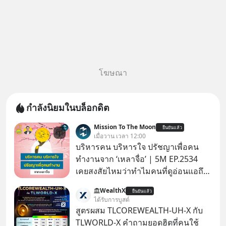
โฆษณา
กำลังนิยมในบล็อกดิต
Mission To The Moon
ยืนยันแล้ว
เมื่อวาน เวลา 12:00
บริหารคน บริหารใจ ปรัชญาเพื่อคน
ทำงานจาก ‘เหลาจื่อ’ | 5M EP.2534
เคยสงสัยไหมว่าทำไมคนที่ดูอ่อนแอถึง
กลายเป็นคนที่เข้มแข็งที่สุดในบาง
WealthX
ยืนยันแล้ว
สถานการณ์ แล้วทำไมคนที่ไม่ออกแรง
ได้รับการบูสต์
ทำอะไรเลยถึงประสบความสำเร็จได้ไว
สูตรผสม TLCOREWEALTH-UH-X กับ
กว่าใครเพื่อน? ไม่แน่ว่าคนกลุ่มนี้อาจ
TLWORLD-X คำถามยอดฮิตที่คนใช้