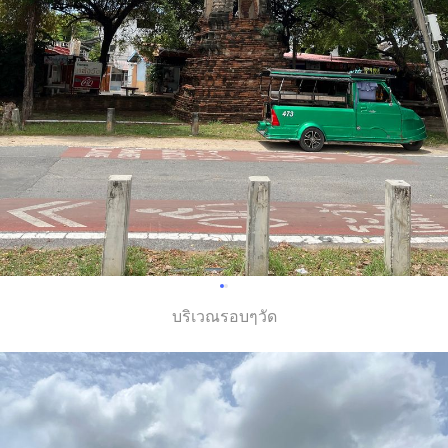
บริเวณรอบๆวัด