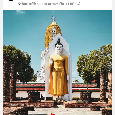
วัดพระศรีรัตนมหาธาตุวรมหาวิหาร (วัดใหญ่)