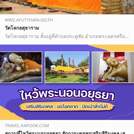
WW2.AYUTTHAYA.GO.TH
วัดโลกยสุธาราม
วัดโลกยสุธาราม ตั้งอยู่ที่ตำบลประตูชัย อำเภอพระนครศรีอยุธยา จังหวัดพระนครศรีอยุธยา ทางด้านหลังพระราชวังหลวง และโรงเรียนประตูชัย ใกล้กับวัดวรโพธิ์ และวัดวรเชษฐาราม จุดเด่นของวัดแห่งนี้คือ มีพระพุทธไสยา…
TRAVEL.KAPOOK.COM
สถานที่ไหว้พระนอนอยุธยา สักการะขอพรเสริมสิริมงคล เสริมเมตตามหานิยม