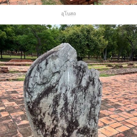
อุโบสถ