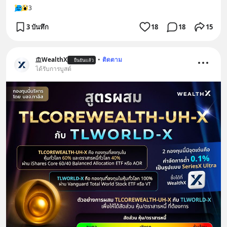
3
3 บันทึก
18
18
15
WealthX
•
ติดตาม
ยืนยันแล้ว
ได้รับการบูสต์