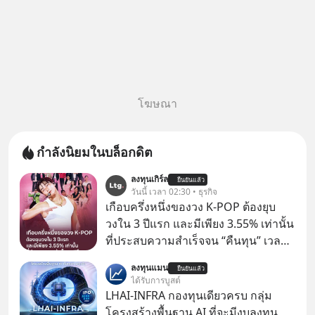
โฆษณา
กำลังนิยมในบล็อกดิต
ลงทุนเกิร์ล
ยืนยันแล้ว
วันนี้ เวลา 02:30 • ธุรกิจ
เกือบครึ่งหนึ่งของวง K-POP ต้องยุบ
วงใน 3 ปีแรก และมีเพียง 3.55% เท่านั้น
ที่ประสบความสำเร็จจน “คืนทุน” เวลา
มองเข้าไปในวงการ K-POP เรามักจะ
ลงทุนแมน
ยืนยันแล้ว
เห็นภาพความสำเร็จที่หรูหรา คอนเสิร์ต
ได้รับการบูสต์
สเกลใหญ่ระดับสเตเดียม และยอดขา
LHAI-INFRA กองทุนเดียวครบ กลุ่ม
ยอัลบัมถล่มทลายจากวงตัวท็อปอย่าง
โครงสร้างพื้นฐาน AI ที่จะมีงบลงทุน