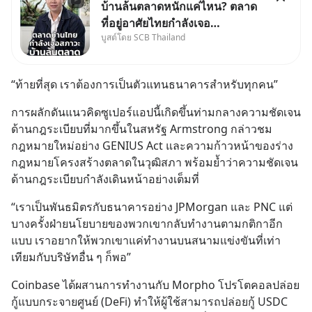
บ้านล้นตลาดหนักแค่ไหน? ตลาด
ที่อยู่อาศัยไทยกำลังเจอ
บูสต์โดย SCB Thailand
Oversupply หนักกว่าที่คิด และ
ปัญหานี้อาจไม่ได้จบแค่เรื่อง
เศรษฐกิจ #SCBEIC #อสังหา
“ท้ายที่สุด เราต้องการเป็นตัวแทนธนาคารสำหรับทุกคน”
#บ้านล้นตลาด #เศรษฐกิจไทย
#EICAround #SCBThailand
การผลักดันแนวคิดซูเปอร์แอปนี้เกิดขึ้นท่ามกลางความชัดเจน
สามารถดูคลิปท
ด้านกฎระเบียบที่มากขึ้นในสหรัฐ Armstrong กล่าวชม
กฎหมายใหม่อย่าง GENIUS Act และความก้าวหน้าของร่าง
กฎหมายโครงสร้างตลาดในวุฒิสภา พร้อมย้ำว่าความชัดเจน
ด้านกฎระเบียบกำลังเดินหน้าอย่างเต็มที่
“เราเป็นพันธมิตรกับธนาคารอย่าง JPMorgan และ PNC แต่
บางครั้งฝ่ายนโยบายของพวกเขากลับทำงานตามกติกาอีก
แบบ เราอยากให้พวกเขาแค่ทำงานบนสนามแข่งขันที่เท่า
เทียมกับบริษัทอื่น ๆ ก็พอ”
Coinbase ได้ผสานการทำงานกับ Morpho โปรโตคอลปล่อย
กู้แบบกระจายศูนย์ (DeFi) ทำให้ผู้ใช้สามารถปล่อยกู้ USDC 