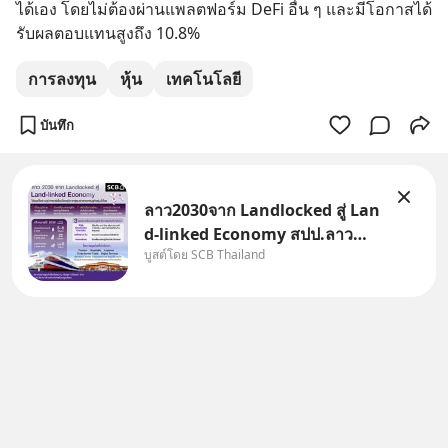
ได้เอง โดยไม่ต้องผ่านแพลตฟอร์ม DeFi อื่น ๆ และมีโอกาสได้
รับผลตอบแทนสูงถึง 10.8%
การลงทุน
หุ้น
เทคโนโลยี
บันทึก
ลาว2030จาก Landlocked สู่ Lan
d-linked Economy สปป.ลาว
บูสต์โดย SCB Thailand
กำลังเปลี่ยนบทบาทจาก “ประเทศ
ทางผ่าน” สู่ “ศูนย์กลางเศรษฐกิจ
และโลจิสติกส์” ของอนุภูมิภาคลุ่ม
แม่น้ำโขง