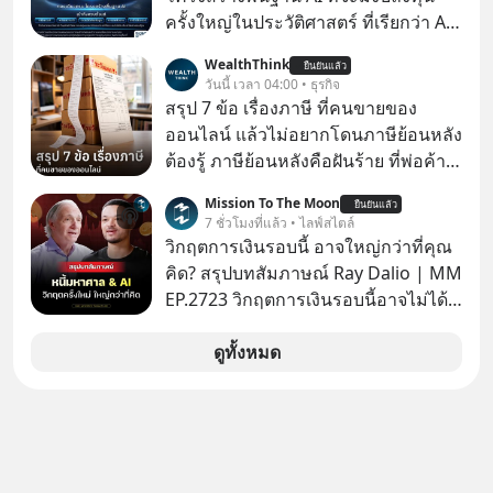
BTS, BLACKPINK หรือ SEVENTEEN
ครั้งใหญ่ในประวัติศาสตร์ ที่เรียกว่า AI
Supercycle หุ้นกลุ่มนี้ปรับตัวลงมากใน
WealthThink
ยืนยันแล้ว
1 เดือนที่ผ่านมา แต่ความจริงคือทั่วโลก
วันนี้ เวลา 04:00 • ธุรกิจ
ยังเดินหน้าลงทุน AI อย่างต่อเนื่อง ซึ่ง
สรุป 7 ข้อ เรื่องภาษี ที่คนขายของ
ต้องการโครงสร้างพื้นฐานด้าน AI
ออนไลน์ แล้วไม่อยากโดนภาษีย้อนหลัง
จำนวนมาก ตั้งแต่เมโมรีชิป เก็บข้อมูล
ต้องรู้ ภาษีย้อนหลังคือฝันร้าย ที่พ่อค้า
ยันระบบไฟฟ้า และระบายความร้อน
แม่ค้าคนไหนก็คงไม่อยากพบเจอ
Mission To The Moon
ยืนยันแล้ว
7 ชั่วโมงที่แล้ว • ไลฟ์สไตล์
วิกฤตการเงินรอบนี้ อาจใหญ่กว่าที่คุณ
คิด? สรุปบทสัมภาษณ์ Ray Dalio | MM
EP.2723 วิกฤตการเงินรอบนี้อาจไม่ได้
เหมือนทุกครั้งที่เราเคยเจอ เมื่อ Ray
Dalio ชายผู้เคยทำนายวิกฤตเศรษฐกิจ
ดูทั้งหมด
มาแล้วหลายต่อหลายครั้ง ออกมาส่ง
สัญญาณเตือนระเบิดเวลาลูกใหม่ที่
กำลังก่อตัวขึ้น จาก "ระเบิดหนี้สิน
มหาศาล" ผสานเข้ากับ "ฟองสบู่กระแส
AI" ที่ผู้คนกำลังแห่ไล่ราคาอย่างบ้าคลั่ง