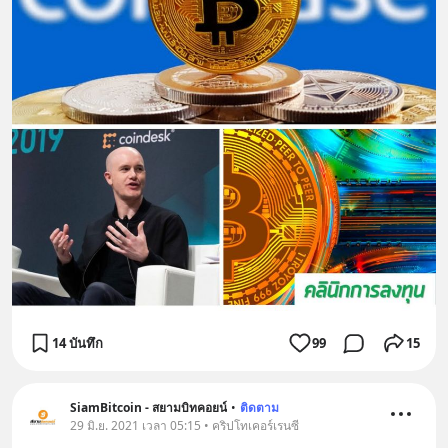
14 บันทึก
99
15
SiamBitcoin - สยามบิทคอยน์
•
ติดตาม
29 มิ.ย. 2021 เวลา 05:15 • คริปโทเคอร์เรนซี