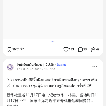
16 บันทึก
133
13
42
สำนักจีนเหวินเจี๋ยถาง｜文杰堂
•
ติดตาม
17 พ.ย. 2022 เวลา 17:16 • ข่าว
“ประธานาธิบดีสีจิ้นผิงและภริยาเดินทางถึงกรุงเทพฯ เพื่อ
เข้าร่วมการประชุมผู้นำเขตเศรษฐกิจเอเปค ครั้งที่ 29”
新华社曼谷11月17日电（记者刘华　林昊）当地时间11
月17日下午，国家主席习近平乘专机抵达泰国曼谷
... 