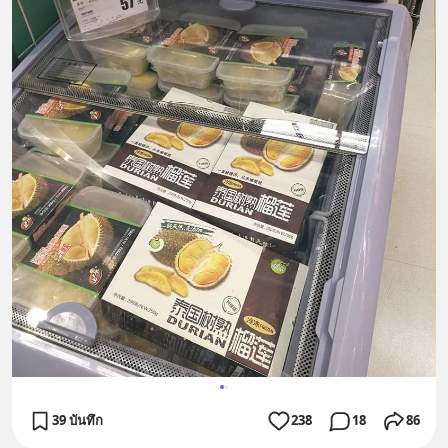
39 บันทึก
238
18
86