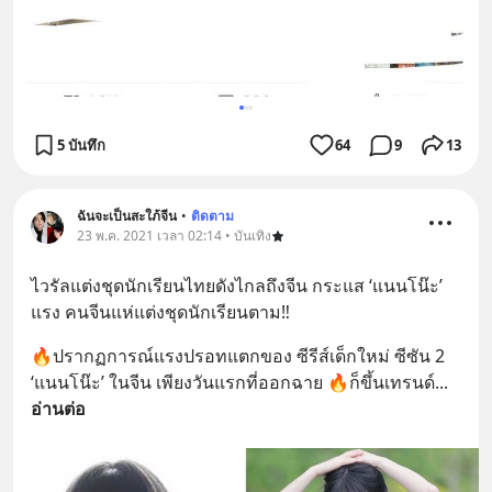
5 บันทึก
64
9
13
ฉันจะเป็นสะใภ้จีน
•
ติดตาม
23 พ.ค. 2021 เวลา 02:14 • บันเทิง
ไวรัลแต่งชุดนักเรียนไทยดังไกลถึงจีน กระแส ‘แนนโน๊ะ’ 
แรง คนจีนแห่แต่งชุดนักเรียนตาม‼️
🔥ปรากฏการณ์แรงปรอทแตกของ ซีรีส์เด็กใหม่ ซีซัน 2 
‘แนนโน๊ะ’ ในจีน เพียงวันแรกที่ออกฉาย 🔥ก็ขึ้นเทรนด์
... 
อ่านต่อ