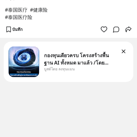
#泰国医疗  #健康险 
#泰国医疗险
บันทึก
กองทุนเดียวครบ โครงสร้างพื้น
ฐาน AI ทั้งหมด มาแล้ว /โดย
บูสต์โดย ลงทุนแมน
ลงทุนแมน AI Supercycle คือช่วง
เวลาที่เทคโนโลยีปัญญาประดิษฐ์
จะกลายเป็นตัวขับเคลื่อนหลัก ของ
การเติบโตทางเศรษฐกิจ และวิถี
ชีวิตของผู้คนอย่างยาวนานต่