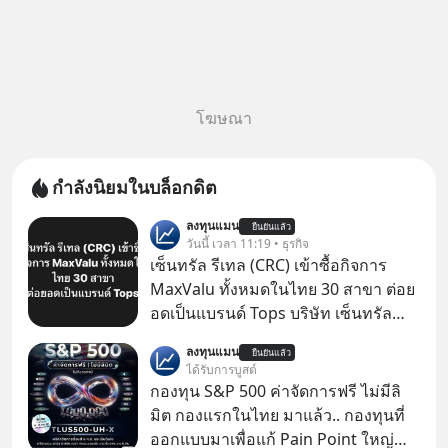
โฆษณา
กำลังนิยมในบล็อกดิต
ลงทุนแมน
ยืนยันแล้ว
วันนี้ เวลา 11:19 • ธุรกิจ
เซ็นทรัล รีเทล (CRC) เข้าซื้อกิจการ
MaxValu ทั้งหมดในไทย 30 สาขา ต่อย
อดเป็นแบรนด์ Tops บริษัท เซ็นทรัล
รีเทล คอร์ปอเรชั่น จำกัด (มหาชน) หรือ
ลงทุนแมน
ยืนยันแล้ว
CRC แจ้งตลาดหลักทรัพย์ฯ ว่า บริษัท
ได้รับการบูสต์
เซ็นทรัล ฟู้ด รีเทล จำกัด (CFR) ซึ่งเป็น
กองทุน S&P 500 ค่าจัดการฟรี ไม่มีลิ
บริษัทย่อยที่ CRC ถือหุ้นทั้งทางตรงและ
มิต กองแรกในไทย มาแล้ว.. กองทุนที่
ทางอ้อม 100%
ออกแบบมาเพื่อแก้ Pain Point ใหญ่