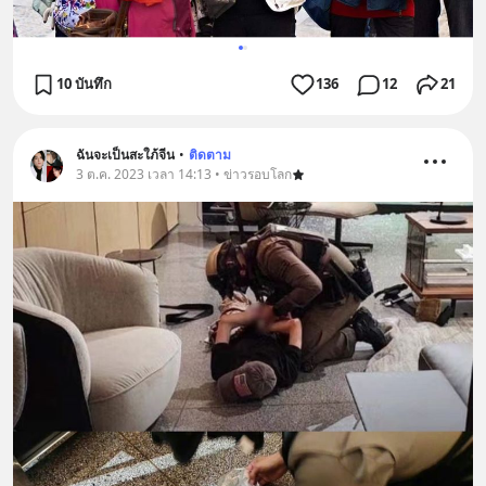
10 บันทึก
136
12
21
ฉันจะเป็นสะใภ้จีน
•
ติดตาม
3 ต.ค. 2023 เวลา 14:13 • ข่าวรอบโลก