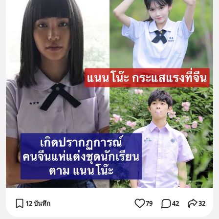
12 บันทึก
79
42
32