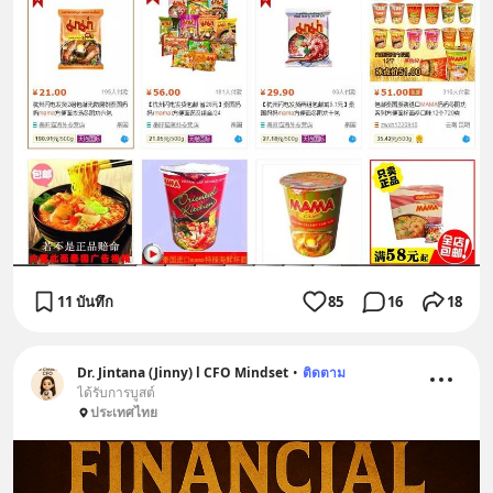
11 บันทึก
85
16
18
Dr. Jintana (Jinny) l CFO Mindset
•
ติดตาม
ได้รับการบูสต์
ประเทศไทย