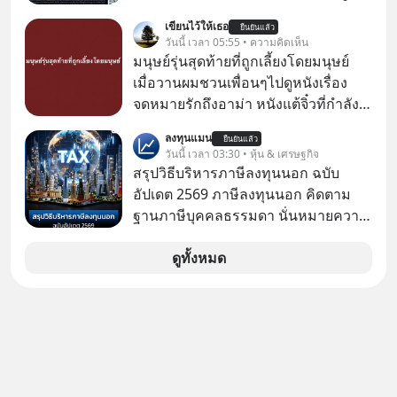
ของนักลงทุนไทยพร้อมกัน 3 เรื่อง
เขียนไว้ให้เธอ
ยืนยันแล้ว
วันนี้ เวลา 05:55 • ความคิดเห็น
มนุษย์รุ่นสุดท้ายที่ถูกเลี้ยงโดยมนุษย์
เมื่อวานผมชวนเพื่อนๆไปดูหนังเรื่อง
จดหมายรักถึงอาม่า หนังแต้จิ๋วที่กำลัง
โด่งดังทั่วโลกอยู่ในตอนนี้ เหตุเกิดจาก
ลงทุนแมน
ยืนยันแล้ว
ป๊าผมเห็นโปสเตอร์หนังเรื่องนี้หลาย
วันนี้ เวลา 03:30 • หุ้น & เศรษฐกิจ
เดือนก่อนและอยากดูมาก ด้วยเพราะว่า
สรุปวิธีบริหารภาษีลงทุนนอก ฉบับ
อากงก็มาจากเมืองจีน ป๊าก็พูดแต้จิ๋วได้
อัปเดต 2569 ภาษีลงทุนนอก คิดตาม
มีเรื่องราวมีความผูกพันที่ได้ยินตั้งแต่
ฐานภาษีบุคคลธรรมดา นั่นหมายความ
เด็ก
ว่าถ้าเรามีกำไร 100,000 บาท
ดูทั้งหมด